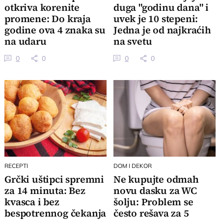
otkriva korenite
duga "godinu dana" i
promene: Do kraja
uvek je 10 stepeni:
godine ova 4 znaka su
Jedna je od najkraćih
na udaru
na svetu
0
0
0
0
RECEPTI
DOM I DEKOR
Grčki uštipci spremni
Ne kupujte odmah
za 14 minuta: Bez
novu dasku za WC
kvasca i bez
šolju: Problem se
bespotrennog čekanja
često rešava za 5