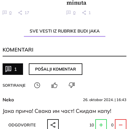
minuta
0
17
0
1
SVE VESTI IZ RUBRIKE BUDI JAKA
KOMENTARI
1
POŠALJI KOMENTAR
SORTIRANJE
Neko
26. oktobar 2024. | 16:43
Јака прича! Свака им част! Скидам капу!
ODGOVORITE
10
0