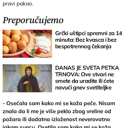
pravi pakao.
Preporučujemo
Grčki uštipci spremni za 14
minuta: Bez kvasca i bez
bespotrennog čekanja
DANAS JE SVETA PETKA
TRNOVA: Ove stvari ne
smete da uradite ili ćete
navući gnev svetiteljke
- Osećala sam kako mi se koža peče. Nisam
znala da li me je više peklo zbog vreline od
požara ili dodatna izloženost neverovatno
jakom suncu. Osetila sam kako mi se koža