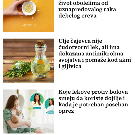
život obolelima od
uznapredovalog raka
debelog creva
Ulje čajevca nije
čudotvorni lek, ali ima
dokazana antimikrobna
svojstva i pomaže kod akni
i gljivica
Koje lekove protiv bolova
smeju da koriste dojilje i
kada je potreban poseban
oprez