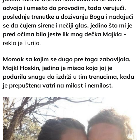
odvaja i umesto da provodim, tada verujući,
poslednje trenutke u dozivanju Boga i nadajući
se da čujem sirene i nečiji glas, jedino što mi je
pred očima bilo jeste lik mog dečka Majkla -
rekla je Turija.
Momak sa kojim se dugo pre toga zabavljala,
Majkl Hoskin, jedina je misao koja joj je
podarila snagu da izdrži u tim trenucima, kada
je prepuštena vatri na milost i nemilost.