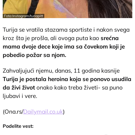
Foto:Instagram/turiapitt
Turija se vratila stazama sportiste i nakon svega
kroz šta je prošla, ali ovoga puta kao
srećna
mama dvoje dece koje ima sa čovekom koji je
pobedio požar sa njom.
Zahvaljujući njemu, danas, 11 godina kasnije
Turija je postala heroina koja se ponovo usudila
da živi život
onako kako treba živeti- sa puno
ljubavi i vere.
(Ona.rs/
Dailymail.co.uk
)
Podelite vest: