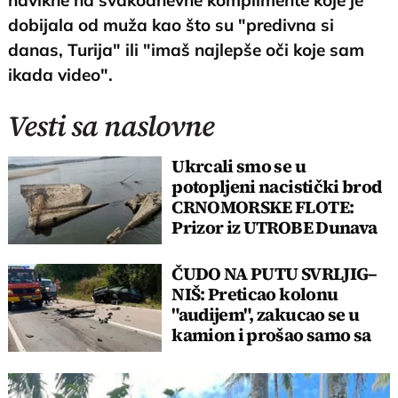
dobijala od muža kao što su "predivna si
danas, Turija" ili "imaš najlepše oči koje sam
ikada video".
Vesti sa naslovne
Ukrcali smo se u
potopljeni nacistički brod
CRNOMORSKE FLOTE:
Prizor iz UTROBE Dunava
ostavlja bez daha
ČUDO NA PUTU SVRLJIG–
NIŠ: Preticao kolonu
"audijem", zakucao se u
kamion i prošao samo sa
lakšim povredama