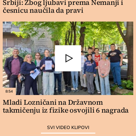
Srbiji: Zbog ljubavi prema Nemanji i
česnicu naučila da pravi
8:54
Mladi Lozničani na Državnom
takmičenju iz fizike osvojili 6 nagrada
SVI VIDEO KLIPOVI