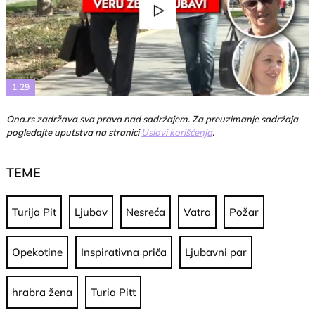
Play
Video
1:29
Ona.rs zadržava sva prava nad sadržajem. Za preuzimanje sadržaja
pogledajte uputstva na stranici
Uslovi korišćenja
.
TEME
Turija Pit
Ljubav
Nesreća
Vatra
Požar
Opekotine
Inspirativna priča
Ljubavni par
hrabra žena
Turia Pitt