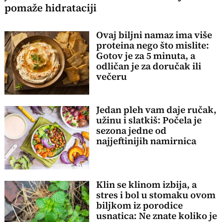
pomaže hidrataciji
Ovaj biljni namaz ima više
proteina nego što mislite:
Gotov je za 5 minuta, a
odličan je za doručak ili
večeru
Jedan pleh vam daje ručak,
užinu i slatkiš: Počela je
sezona jedne od
najjeftinijih namirnica
Klin se klinom izbija, a
stres i bol u stomaku ovom
biljkom iz porodice
usnatica: Ne znate koliko je