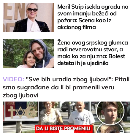
Meril Strip isekla ogradu na
svom imanju bežeći od
požara: Scena kao iz
akcionog filma
Žena ovog srpskog glumca
radi neverovatnu stvar, a
malo ko za nju zna: Bolest
deteta ih je ujedinila
VIDEO:
"Sve bih uradio zbog ljubavi": Pitali
smo sugrađane da li bi promenili veru
zbog ljubavi