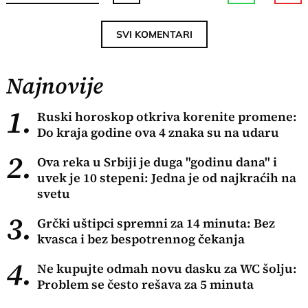
SVI KOMENTARI
Najnovije
1.
Ruski horoskop otkriva korenite promene:
Do kraja godine ova 4 znaka su na udaru
2.
Ova reka u Srbiji je duga "godinu dana" i
uvek je 10 stepeni: Jedna je od najkraćih na
svetu
3.
Grčki uštipci spremni za 14 minuta: Bez
kvasca i bez bespotrennog čekanja
4.
Ne kupujte odmah novu dasku za WC šolju:
Problem se često rešava za 5 minuta