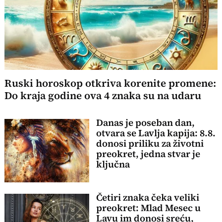
Ruski horoskop otkriva korenite promene:
Do kraja godine ova 4 znaka su na udaru
Danas je poseban dan,
otvara se Lavlja kapija: 8.8.
donosi priliku za životni
preokret, jedna stvar je
ključna
Četiri znaka čeka veliki
preokret: Mlad Mesec u
Lavu im donosi sreću,