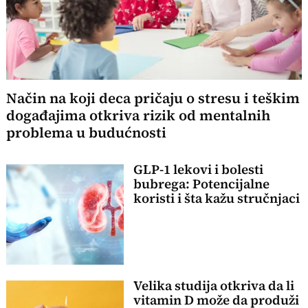
Način na koji deca pričaju o stresu i teškim
događajima otkriva rizik od mentalnih
problema u budućnosti
GLP-1 lekovi i bolesti
bubrega: Potencijalne
koristi i šta kažu stručnjaci
Velika studija otkriva da li
vitamin D može da produži