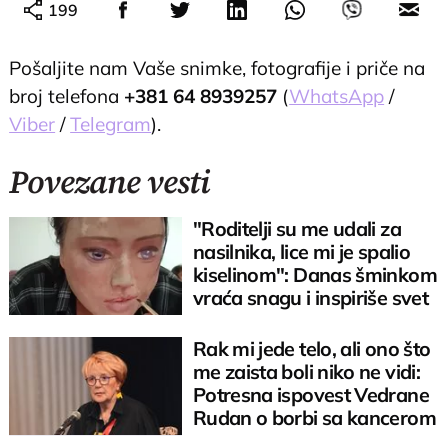
199
Pošaljite nam Vaše snimke, fotografije i priče na
broj telefona
+381 64 8939257
(
WhatsApp
/
Viber
/
Telegram
).
Povezane vesti
"Roditelji su me udali za
nasilnika, lice mi je spalio
kiselinom": Danas šminkom
vraća snagu i inspiriše svet
Rak mi jede telo, ali ono što
me zaista boli niko ne vidi:
Potresna ispovest Vedrane
Rudan o borbi sa kancerom