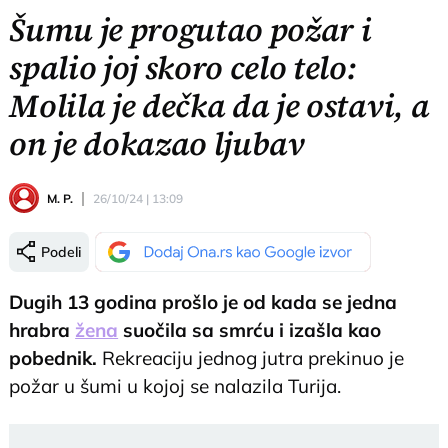
Šumu je progutao požar i
spalio joj skoro celo telo:
Molila je dečka da je ostavi, a
on je dokazao ljubav
M. P.
26/10/24 | 13:09
Podeli
Dugih 13 godina prošlo je od kada se jedna
hrabra
žena
suočila sa smrću i izašla kao
pobednik.
Rekreaciju jednog jutra prekinuo je
požar u šumi u kojoj se nalazila Turija.