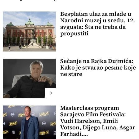
Besplatan ulaz za mlade u
Narodni muzej u sredu, 12.
avgusta: Šta ne treba da
propustiti
Sećanje na Rajka Dujmića:
Kako je stvarao pesme koje
ne stare
Masterclass program
Sarajevo Film Festivala:
Vudi Harelson, Emili
Votson, Dijego Luna, Asgar
Farhadi....