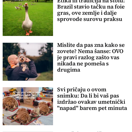
Etika ili tradicija na stolu:
Brazil stavio tačku na foie
gras, ove zemlje i dalje
sprovode surovu praksu
Mislite da pas zna kako se
zovete? Nema šanse: OVO
je pravi razlog zašto vas
nikada ne pomeša s
drugima
Svi pričaju o ovom
snimku: Da li bi vaš pas
izdržao ovakav umetnički
"napad" barem pet minuta