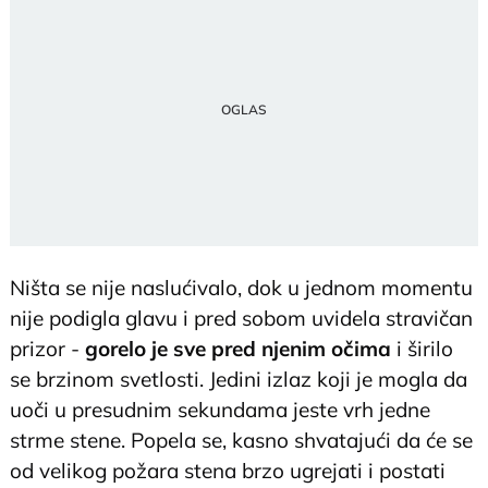
Ništa se nije naslućivalo, dok u jednom momentu
nije podigla glavu i pred sobom uvidela stravičan
prizor -
gorelo je sve pred njenim očima
i širilo
se brzinom svetlosti. Jedini izlaz koji je mogla da
uoči u presudnim sekundama jeste vrh jedne
strme stene. Popela se, kasno shvatajući da će se
od velikog požara stena brzo ugrejati i postati