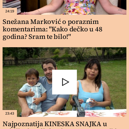
24:19
Snežana Marković o poraznim
komentarima: "Kako dečko u 48
godina? Sram te bilo!"
23:43
Najpoznatija KINESKA SNAJKA u