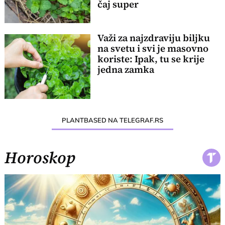
čaj super
Važi za najzdraviju biljku
na svetu i svi je masovno
koriste: Ipak, tu se krije
jedna zamka
PLANTBASED NA TELEGRAF.RS
Horoskop