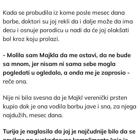
Kada se probudila iz kome posle mesec dana
borbe, doktori su joj rekli da i dalje može da ima
decu i osnuje porodicu u nadi da će joj olakšati
bol kroz koju prolazi.
- Molila sam Majkla da me ostavi, da ne bude
sa mnom, jer nisam ni sama sebe mogla
pogledati u ogledalo, a onda me je zaprosio -
reče ona.
Nije ni bila svesna da je Majkl verenički prsten
kupio dok je ona vodila borbu jave i sna, za njega
najdužih, mesec dana.
Turija je naglasila da joj je najčudnije bilo da se
navikne na svakodnevne komplimente koje je