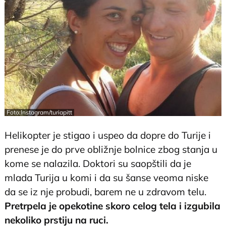
Foto:Instagram/turiapitt
Helikopter je stigao i uspeo da dopre do Turije i
prenese je do prve obližnje bolnice zbog stanja u
kome se nalazila. Doktori su saopštili da je
mlada Turija u komi i da su šanse veoma niske
da se iz nje probudi, barem ne u zdravom telu.
Pretrpela je opekotine skoro celog tela i izgubila
nekoliko prstiju na ruci.