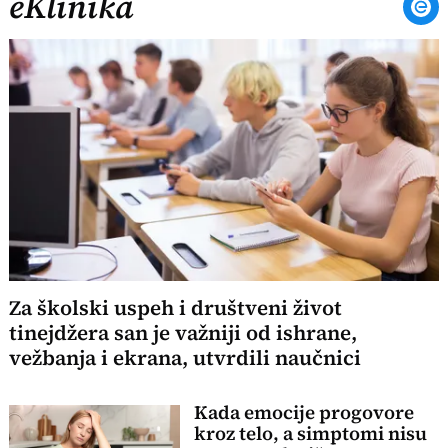
eKlinika
Za školski uspeh i društveni život
tinejdžera san je važniji od ishrane,
vežbanja i ekrana, utvrdili naučnici
Kada emocije progovore
kroz telo, a simptomi nisu