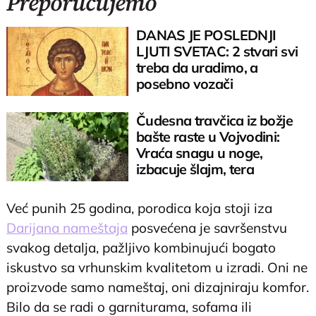
Preporučujemo
DANAS JE POSLEDNJI
LJUTI SVETAC: 2 stvari svi
treba da uradimo, a
posebno vozači
Čudesna travčica iz božje
bašte raste u Vojvodini:
Vraća snagu u noge,
izbacuje šlajm, tera
komarce i miševe
Već punih 25 godina, porodica koja stoji iza
Darijana nameštaja
posvećena je savršenstvu
svakog detalja, pažljivo kombinujući bogato
iskustvo sa vrhunskim kvalitetom u izradi. Oni ne
proizvode samo nameštaj, oni dizajniraju komfor.
Bilo da se radi o garniturama, sofama ili