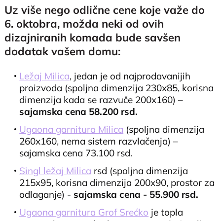
Uz više nego odlične cene koje važe do
6. oktobra, možda neki od ovih
dizajniranih komada bude savšen
dodatak vašem domu:
Ležaj Milica
, jedan je od najprodavanijih
proizvoda (spoljna dimenzija 230x85, korisna
dimenzija kada se razvuče 200x160) –
sajamska cena 58.200 rsd.
Ugaona garnitura Milica
(spoljna dimenzija
260x160, nema sistem razvlačenja) –
sajamska cena 73.100 rsd.
Singl ležaj Milica
rsd (spoljna dimenzija
215x95, korisna dimenzija 200x90, prostor za
odlaganje) -
sajamska cena - 55.900 rsd.
Ugaona garnitura Grof Srećko
je topla