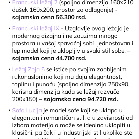
Francuski ležaj 2
(spoljna dimenzija 160x210,
dušek 160x200, prostor za odlaganje) -
sajamska cena 56.300 rsd.
Francuski ležaj IX
- Uzglavlje ovog ležaja je
modernog dizajna i ne zauzima mnogo
prostora u vašoj spavaćoj sobi. Jednostavan i
lep model koji je uklopljiv u svaki stil sobe. –
sajamska cena 44.700 rsd.
Ležaj Zoja 5
se ističe po svojim zaobljenim
rukonaslonima koji mu daju elegantnost,
toplinu i punoću (spoljna dimenzija 250x90,
korisna dimenzija kada se ležaj razvuče
200x150) –
sajamska cena 94.720 rsd.
Sofa Lucija
je model sofe koji se uklapa u
elegantan i romantičan stil, a u zavisnosti od
izbora materijala može se idealno uklopiti u
klasični, pa čak i u industrijski stil ukoliko ste