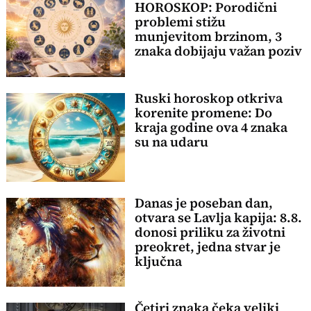
HOROSKOP: Porodični
problemi stižu
munjevitom brzinom, 3
znaka dobijaju važan poziv
Ruski horoskop otkriva
korenite promene: Do
kraja godine ova 4 znaka
su na udaru
Danas je poseban dan,
otvara se Lavlja kapija: 8.8.
donosi priliku za životni
preokret, jedna stvar je
ključna
Četiri znaka čeka veliki