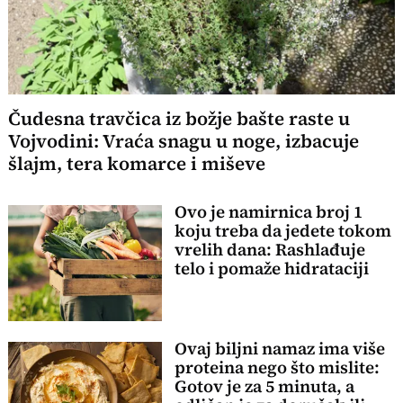
Čudesna travčica iz božje bašte raste u
Vojvodini: Vraća snagu u noge, izbacuje
šlajm, tera komarce i miševe
Ovo je namirnica broj 1
koju treba da jedete tokom
vrelih dana: Rashlađuje
telo i pomaže hidrataciji
Ovaj biljni namaz ima više
proteina nego što mislite:
Gotov je za 5 minuta, a