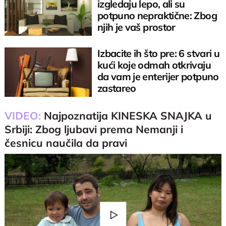
izgledaju lepo, ali su
potpuno nepraktične: Zbog
njih je vaš prostor
neudoban
Izbacite ih što pre: 6 stvari u
kući koje odmah otkrivaju
da vam je enterijer potpuno
zastareo
VIDEO:
Najpoznatija KINESKA SNAJKA u
Srbiji: Zbog ljubavi prema Nemanji i
česnicu naučila da pravi