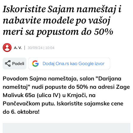
Iskoristite Sajam nameštaj i
nabavite modele po vašoj
meri sa popustom do 50%
A. V.
30/09/24 | 10:04
Podeli
Povodom Sajma nameštaja, salon "Darijana
nameštaj" nudi popuste do 50% na adresi Zage
Malivuk 65a (ulica IV) u Krnjači, na
Pančevačkom putu. Iskoristite sajamske cene
do 6. oktobra!