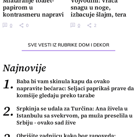
Mlataranje toalet-
Vojvodini: Vraća
papirom u
snagu u noge,
kontrasmeru napravi
izbacuje šlajm, tera
ozbiljan problem u
komarce i miševe
0
0
0
2
gaćama
SVE VESTI IZ RUBRIKE DOM I DEKOR
Najnovije
1.
Baba bi vam skinula kapu da ovako
napravite bećarac: Seljaci paprikaš prave da
komšije gledaju preko tarabe
2.
Srpkinja se udala za Turčina: Ana živela u
Istanbulu sa svekrvom, pa muža preselila u
Srbiju - ovako sad žive
Obrišite zadnjicu kako bog zapoveda: