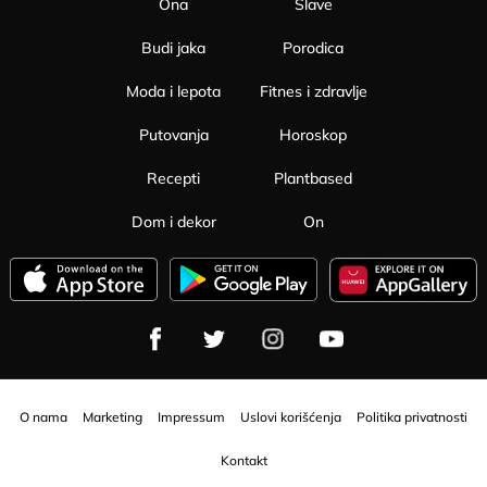
Ona
Slave
Budi jaka
Porodica
Moda i lepota
Fitnes i zdravlje
Putovanja
Horoskop
Recepti
Plantbased
Dom i dekor
On
O nama
Marketing
Impressum
Uslovi korišćenja
Politika privatnosti
Kontakt