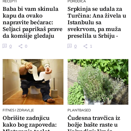
RECEPTI
PORODICA
Baba bi vam skinula
Srpkinja se udala za
kapu da ovako
Turčina: Ana živela u
napravite bećarac:
Istanbulu sa
Seljaci paprikaš prave
svekrvom, pa muža
da komšije gledaju
preselila u Srbiju -
preko tarabe
ovako sad žive
0
0
0
1
FITNES I ZDRAVLJE
PLANTBASED
Obrišite zadnjicu
Čudesna travčica iz
kako bog zapoveda:
božje bašte raste u