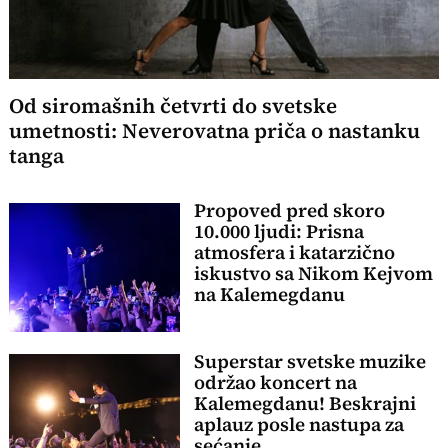
Od siromašnih četvrti do svetske
umetnosti: Neverovatna priča o nastanku
tanga
Propoved pred skoro
10.000 ljudi: Prisna
atmosfera i katarzično
iskustvo sa Nikom Kejvom
na Kalemegdanu
Superstar svetske muzike
održao koncert na
Kalemegdanu! Beskrajni
aplauz posle nastupa za
sećanje