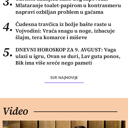
3.
Mlataranje toalet-papirom u kontrasmeru
napravi ozbiljan problem u gaćama
4.
Čudesna travčica iz božje bašte raste u
Vojvodini: Vraća snagu u noge, izbacuje
šlajm, tera komarce i miševe
5.
DNEVNI HOROSKOP ZA 9. AVGUST: Vaga
ulazi u igru, Ovan se duri, Lav guta ponos,
Bik ima više sreće nego pameti
SVE NAJNOVIJE
Video