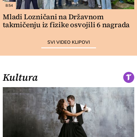
8:54
Mladi Lozničani na Državnom
takmičenju iz fizike osvojili 6 nagrada
SVI VIDEO KLIPOVI
Kultura