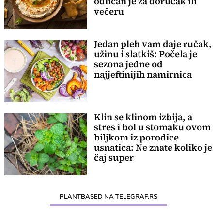
odličan je za doručak ili
večeru
Jedan pleh vam daje ručak,
užinu i slatkiš: Počela je
sezona jedne od
najjeftinijih namirnica
Klin se klinom izbija, a
stres i bol u stomaku ovom
biljkom iz porodice
usnatica: Ne znate koliko je
čaj super
PLANTBASED NA TELEGRAF.RS