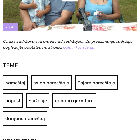
Play
Video
23:43
Ona.rs zadržava sva prava nad sadržajem. Za preuzimanje sadržaja
pogledajte uputstva na stranici
Uslovi korišćenja
.
TEME
nameštaj
salon nameštaja
Sajam nameštaja
popust
Sniženje
ugaona garnitura
darijana nameštaj