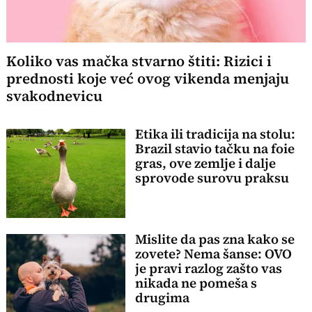
Koliko vas mačka stvarno štiti: Rizici i
prednosti koje već ovog vikenda menjaju
svakodnevicu
Etika ili tradicija na stolu:
Brazil stavio tačku na foie
gras, ove zemlje i dalje
sprovode surovu praksu
Mislite da pas zna kako se
zovete? Nema šanse: OVO
je pravi razlog zašto vas
nikada ne pomeša s
drugima