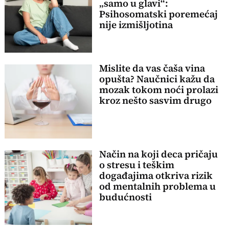
„samo u glavi“:
Psihosomatski poremećaj
nije izmišljotina
Mislite da vas čaša vina
opušta? Naučnici kažu da
mozak tokom noći prolazi
kroz nešto sasvim drugo
Način na koji deca pričaju
o stresu i teškim
događajima otkriva rizik
od mentalnih problema u
budućnosti