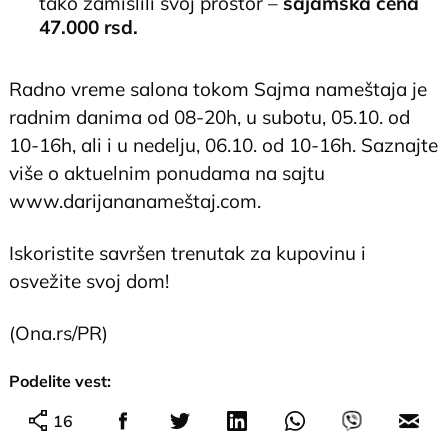
tako zamislili svoj prostor –
sajamska cena
47.000 rsd.
Radno vreme salona tokom Sajma nameštaja je
radnim danima od 08-20h, u subotu, 05.10. od
10-16h, ali i u nedelju, 06.10. od 10-16h. Saznajte
više o aktuelnim ponudama na sajtu
www.darijananameštaj.com.
Iskoristite savršen trenutak za kupovinu i
osvežite svoj dom!
(Ona.rs/PR)
Podelite vest:
16