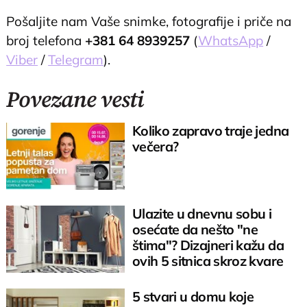
Pošaljite nam Vaše snimke, fotografije i priče na
broj telefona
+381 64 8939257
(
WhatsApp
/
Viber
/
Telegram
).
Povezane vesti
Koliko zapravo traje jedna
večera?
Ulazite u dnevnu sobu i
osećate da nešto "ne
štima"? Dizajneri kažu da
ovih 5 sitnica skroz kvare
izgled doma
5 stvari u domu koje