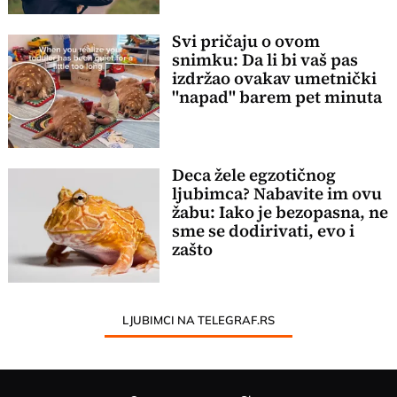
Svi pričaju o ovom
snimku: Da li bi vaš pas
izdržao ovakav umetnički
"napad" barem pet minuta
Deca žele egzotičnog
ljubimca? Nabavite im ovu
žabu: Iako je bezopasna, ne
sme se dodirivati, evo i
zašto
LJUBIMCI NA TELEGRAF.RS