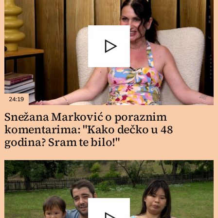
24:19
Snežana Marković o poraznim
komentarima: "Kako dečko u 48
godina? Sram te bilo!"