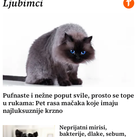
Ljubimci
Pufnaste i nežne poput svile, prosto se tope
u rukama: Pet rasa mačaka koje imaju
najluksuznije krzno
Neprijatni mirisi,
bakterije, dlake, sebum,