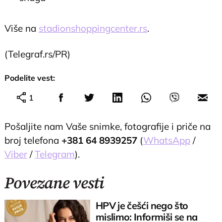
Više na
stadionshoppingcenter.rs
.
(Telegraf.rs/PR)
Podelite vest:
1
Pošaljite nam Vaše snimke, fotografije i priče na
broj telefona
+381 64 8939257
(
WhatsApp
/
Viber
/
Telegram
).
Povezane vesti
HPV je češći nego što
mislimo: Informiši se na