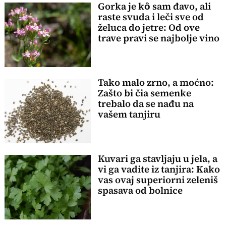
Gorka je kȏ sam đavo, ali
raste svuda i leči sve od
želuca do jetre: Od ove
trave pravi se najbolje vino
Tako malo zrno, a moćno:
Zašto bi čia semenke
trebalo da se nađu na
vašem tanjiru
Kuvari ga stavljaju u jela, a
vi ga vadite iz tanjira: Kako
vas ovaj superiorni zeleniš
spasava od bolnice