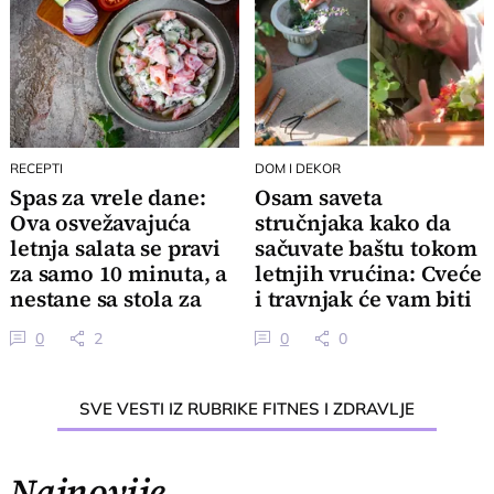
RECEPTI
DOM I DEKOR
Spas za vrele dane:
Osam saveta
Ova osvežavajuća
stručnjaka kako da
letnja salata se pravi
sačuvate baštu tokom
za samo 10 minuta, a
letnjih vrućina: Cveće
nestane sa stola za
i travnjak će vam biti
tren
zahvalni
0
2
0
0
SVE VESTI IZ RUBRIKE FITNES I ZDRAVLJE
Najnovije