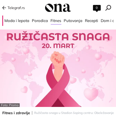
Telegraf.rs
0
Moda i lepota
Porodica
Fitnes
Putovanja
Recepti
Dom i d
Foto: Promo
Fitnes i zdravlje
Ružičasta snaga u Stadion šoping centru: Obeležavanje n