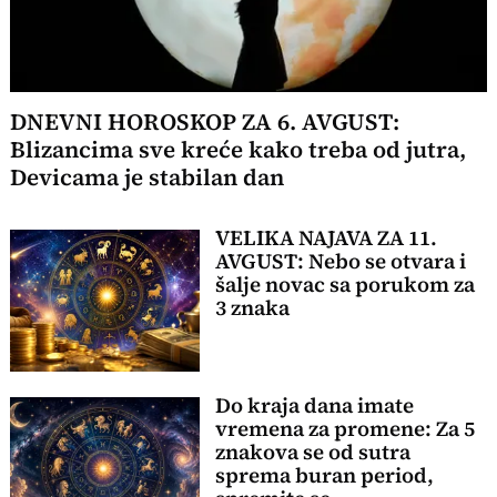
DNEVNI HOROSKOP ZA 6. AVGUST:
Blizancima sve kreće kako treba od jutra,
Devicama je stabilan dan
VELIKA NAJAVA ZA 11.
AVGUST: Nebo se otvara i
šalje novac sa porukom za
3 znaka
Do kraja dana imate
vremena za promene: Za 5
znakova se od sutra
sprema buran period,