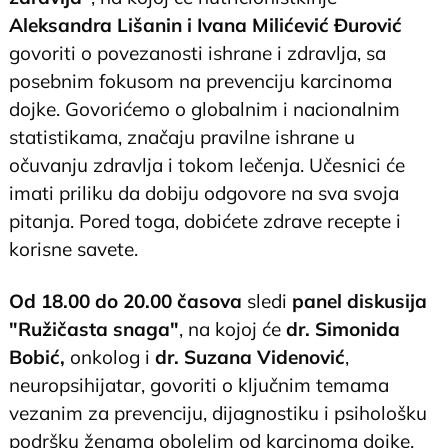
Aleksandra Lišanin i Ivana Milićević Đurović
govoriti o povezanosti ishrane i zdravlja, sa
posebnim fokusom na prevenciju karcinoma
dojke. Govorićemo o globalnim i nacionalnim
statistikama, značaju pravilne ishrane u
očuvanju zdravlja i tokom lečenja. Učesnici će
imati priliku da dobiju odgovore na sva svoja
pitanja. Pored toga, dobićete zdrave recepte i
korisne savete.
Od 18.00 do 20.00 časova
sledi
panel diskusija
"Ružičasta snaga"
, na kojoj će
dr. Simonida
Bobić,
onkolog i
dr. Suzana Videnović
,
neuropsihijatar, govoriti o ključnim temama
vezanim za prevenciju, dijagnostiku i psihološku
podršku ženama obolelim od karcinoma dojke.