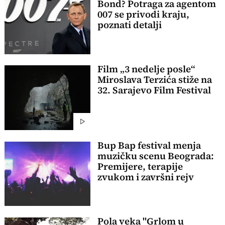
Bond? Potraga za agentom
007 se privodi kraju,
poznati detalji
Film „3 nedelje posle“
Miroslava Terzića stiže na
32. Sarajevo Film Festival
Bup Bap festival menja
muzičku scenu Beograda:
Premijere, terapije
zvukom i završni rejv
Pola veka "Grlom u