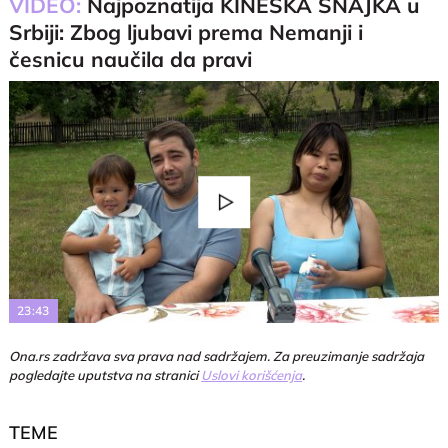
VIDEO:
Najpoznatija KINESKA SNAJKA u
Srbiji: Zbog ljubavi prema Nemanji i
česnicu naučila da pravi
Play
Video
23:43
Ona.rs zadržava sva prava nad sadržajem. Za preuzimanje sadržaja
pogledajte uputstva na stranici
Uslovi korišćenja
.
TEME