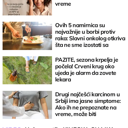
vreme
Ovih 5 namirnica su
najvažnije u borbi protiv
raka: Slavni onkolog otkriva
šta ne sme izostati sa
tanjira
PAZITE, sezona krpelja je
počela! Crveni krug oko
ujeda je alarm da zovete
lekara
Drugi najčešći karcinom u
Srbiji ima jasne simptome:
Ako ih ne prepoznate na
vreme, može biti
PREKASNO