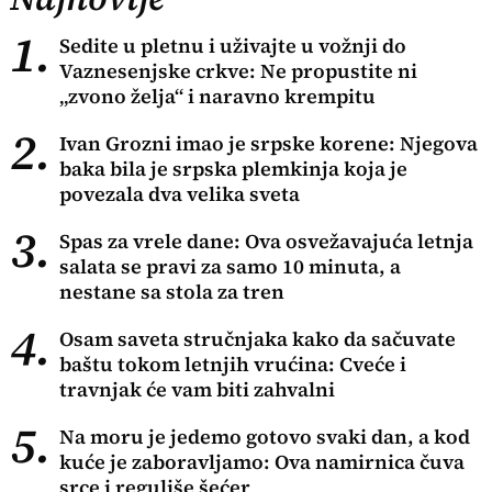
1.
Sedite u pletnu i uživajte u vožnji do
Vaznesenjske crkve: Ne propustite ni
„zvono želja“ i naravno krempitu
2.
Ivan Grozni imao je srpske korene: Njegova
baka bila je srpska plemkinja koja je
povezala dva velika sveta
3.
Spas za vrele dane: Ova osvežavajuća letnja
salata se pravi za samo 10 minuta, a
nestane sa stola za tren
4.
Osam saveta stručnjaka kako da sačuvate
baštu tokom letnjih vrućina: Cveće i
travnjak će vam biti zahvalni
5.
Na moru je jedemo gotovo svaki dan, a kod
kuće je zaboravljamo: Ova namirnica čuva
srce i reguliše šećer