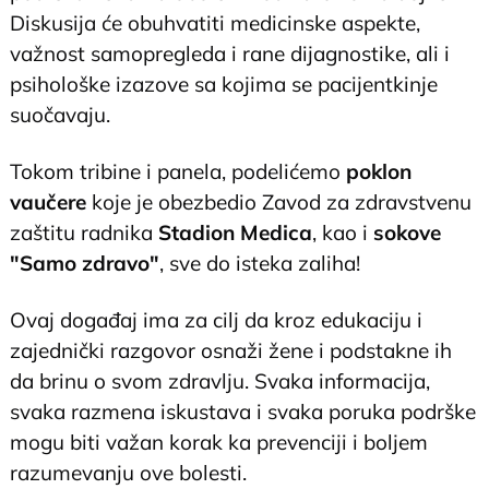
Diskusija će obuhvatiti medicinske aspekte,
važnost samopregleda i rane dijagnostike, ali i
psihološke izazove sa kojima se pacijentkinje
suočavaju.
Tokom tribine i panela, podelićemo
poklon
vaučere
koje je obezbedio Zavod za zdravstvenu
zaštitu radnika
Stadion Medica
, kao i
sokove
"Samo zdravo"
, sve do isteka zaliha!
Ovaj događaj ima za cilj da kroz edukaciju i
zajednički razgovor osnaži žene i podstakne ih
da brinu o svom zdravlju. Svaka informacija,
svaka razmena iskustava i svaka poruka podrške
mogu biti važan korak ka prevenciji i boljem
razumevanju ove bolesti.