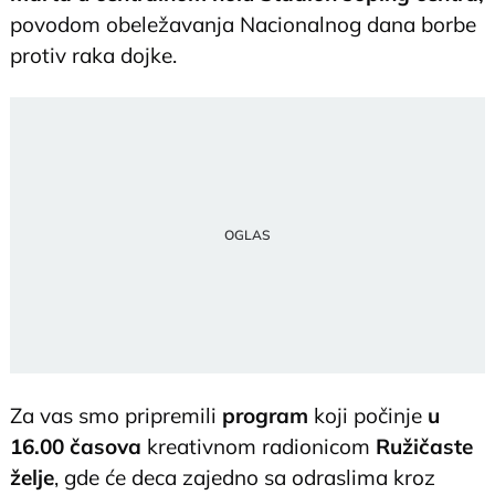
povodom obeležavanja Nacionalnog dana borbe
protiv raka dojke.
Za vas smo pripremili
program
koji počinje
u
16.00 časova
kreativnom radionicom
Ružičaste
želje
, gde će deca zajedno sa odraslima kroz