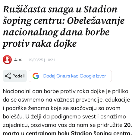
Ružičasta snaga u Stadion
šoping centru: Obeležavanje
nacionalnog dana borbe
protiv raka dojke
A. V.
19/03/25 | 10:21
Podeli
Nacionalni dan borbe protiv raka dojke je prilika
da se osvrnemo na važnost prevencije, edukacije
i podrške ženama koje se suočavaju sa ovom
bolešću. U želji da podignemo svest i osnažimo
zajednicu, pozivamo vas da nam se pridružite
20.
marta u centralnom holu Stadion šoping centra,