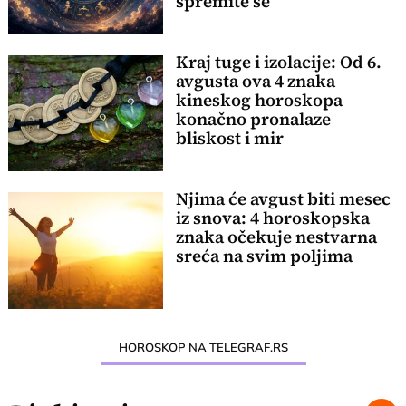
spremite se
Kraj tuge i izolacije: Od 6.
avgusta ova 4 znaka
kineskog horoskopa
konačno pronalaze
bliskost i mir
Njima će avgust biti mesec
iz snova: 4 horoskopska
znaka očekuje nestvarna
sreća na svim poljima
HOROSKOP NA TELEGRAF.RS