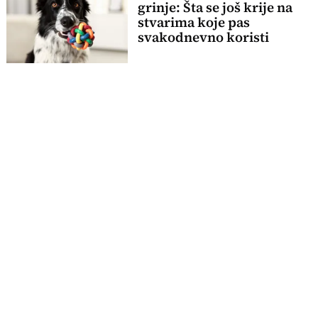
grinje: Šta se još krije na
stvarima koje pas
svakodnevno koristi
EKSKLUZIVNO! U oktobru
stiže Black Magic: Srbija
dobija jednu od najređih
mačaka na svetu
Genetska greška pretvorila
ga u Plašljivog Lava: Pitbul
Teo sludeo svet, njegova
dlaka nije sa ovog sveta
Lome, izbacuju, čak i
pojedu svoja jaja: Zašto