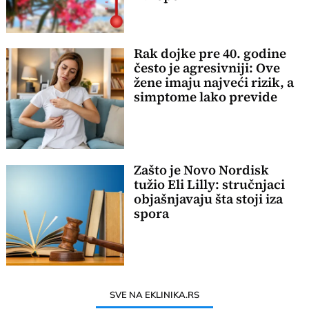
Rak dojke pre 40. godine
često je agresivniji: Ove
žene imaju najveći rizik, a
simptome lako previde
Zašto je Novo Nordisk
tužio Eli Lilly: stručnjaci
objašnjavaju šta stoji iza
spora
SVE NA EKLINIKA.RS