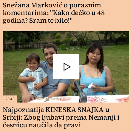
Snežana Marković o poraznim
komentarima: "Kako dečko u 48
godina? Sram te bilo!"
23:43
Najpoznatija KINESKA SNAJKA u
Srbiji: Zbog ljubavi prema Nemanji i
česnicu naučila da pravi