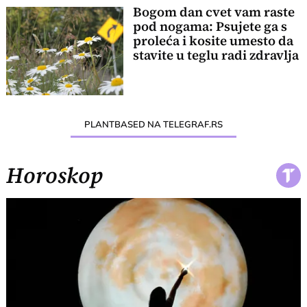
Bogom dan cvet vam raste
pod nogama: Psujete ga s
proleća i kosite umesto da
stavite u teglu radi zdravlja
PLANTBASED NA TELEGRAF.RS
Horoskop