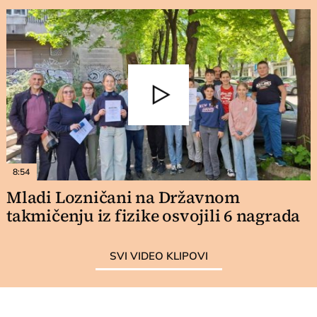
8:54
Mladi Lozničani na Državnom
takmičenju iz fizike osvojili 6 nagrada
SVI VIDEO KLIPOVI