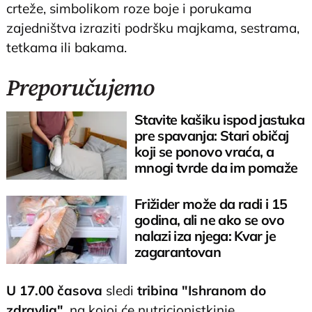
crteže, simbolikom roze boje i porukama
zajedništva izraziti podršku majkama, sestrama,
tetkama ili bakama.
Preporučujemo
Stavite kašiku ispod jastuka
pre spavanja: Stari običaj
koji se ponovo vraća, a
mnogi tvrde da im pomaže
Frižider može da radi i 15
godina, ali ne ako se ovo
nalazi iza njega: Kvar je
zagarantovan
U 17.00 časova
sledi
tribina "Ishranom do
zdravlja"
, na kojoj će nutricionistkinje