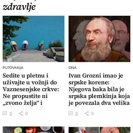
zdravlje
PUTOVANJA
ONA
Sedite u pletnu i
Ivan Grozni imao je
uživajte u vožnji do
srpske korene:
Vaznesenjske crkve:
Njegova baka bila je
Ne propustite ni
srpska plemkinja koja
„zvono želja“ i
je povezala dva velika
naravno krempitu
sveta
0
0
0
0