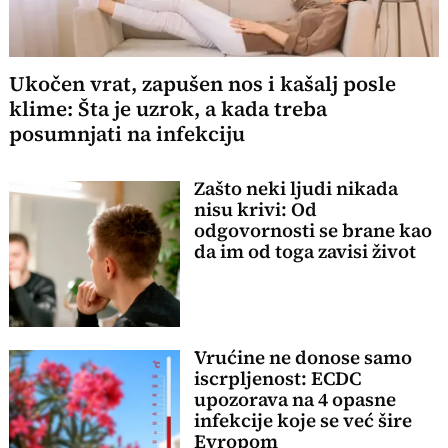
Ukočen vrat, zapušen nos i kašalj posle
klime: Šta je uzrok, a kada treba
posumnjati na infekciju
Zašto neki ljudi nikada
nisu krivi: Od
odgovornosti se brane kao
da im od toga zavisi život
Vrućine ne donose samo
iscrpljenost: ECDC
upozorava na 4 opasne
infekcije koje se već šire
Evropom