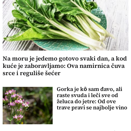
Na moru je jedemo gotovo svaki dan, a kod
kuće je zaboravljamo: Ova namirnica čuva
srce i reguliše šećer
Gorka je kȏ sam đavo, ali
raste svuda i leči sve od
želuca do jetre: Od ove
trave pravi se najbolje vino