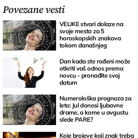
Povezane vesti
VELIKE stvari dolaze na
svoje mesto za 5
horoskopskih znakova
tokom današnjeg
anđeoskog broja 8/6
Dan kada ste rođeni može
otkriti vaš odnos prema
novcu - pronađite svoj
datum
Numerološka prognoza za
leto: Jul donosi ljubavne
drame, a kome u avgustu
slede PARE?
Koje brojeve koji znak treba