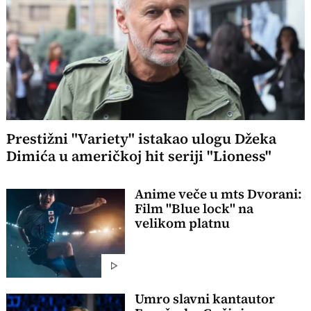
Prestižni "Variety" istakao ulogu Džeka
Dimića u američkoj hit seriji "Lioness"
Anime veče u mts Dvorani:
Film "Blue lock" na
velikom platnu
Umro slavni kantautor