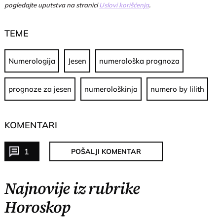
pogledajte uputstva na stranici
Uslovi korišćenja
.
TEME
Numerologija
Jesen
numerološka prognoza
prognoze za jesen
numerološkinja
numero by lilith
KOMENTARI
1
POŠALJI KOMENTAR
Najnovije iz rubrike
Horoskop