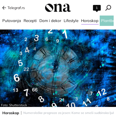
Telegraf.rs
1
Putovanja
Recepti
Dom i dekor
Lifestyle
Horoskop
Plantba
Foto: Shutterstock
Horoskop
Numerološke prognoze za jesen: Kome se smeši sudbinska ljubav,