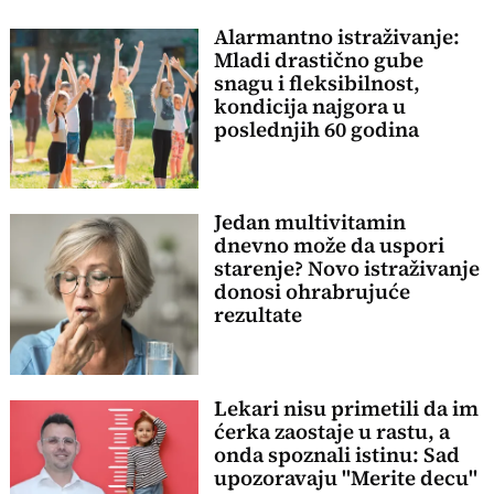
Alarmantno istraživanje:
Mladi drastično gube
snagu i fleksibilnost,
kondicija najgora u
poslednjih 60 godina
Jedan multivitamin
dnevno može da uspori
starenje? Novo istraživanje
donosi ohrabrujuće
rezultate
Lekari nisu primetili da im
ćerka zaostaje u rastu, a
onda spoznali istinu: Sad
upozoravaju "Merite decu"