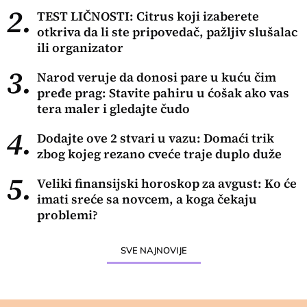
2.
TEST LIČNOSTI: Citrus koji izaberete
otkriva da li ste pripovedač, pažljiv slušalac
ili organizator
3.
Narod veruje da donosi pare u kuću čim
pređe prag: Stavite pahiru u ćošak ako vas
tera maler i gledajte čudo
4.
Dodajte ove 2 stvari u vazu: Domaći trik
zbog kojeg rezano cveće traje duplo duže
5.
Veliki finansijski horoskop za avgust: Ko će
imati sreće sa novcem, a koga čekaju
problemi?
SVE NAJNOVIJE