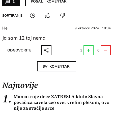
1
POŠALJI KOMENTAR
SORTIRANJE
He
9. oktobar 2024. | 18:34
Ja sam 12 taj nema
ODGOVORITE
3
0
SVI KOMENTARI
Najnovije
1.
Mama troje dece ZATRESLA klub: Slavna
pevačica zavela ceo svet vrelim plesom, ovo
nije za svačije srce