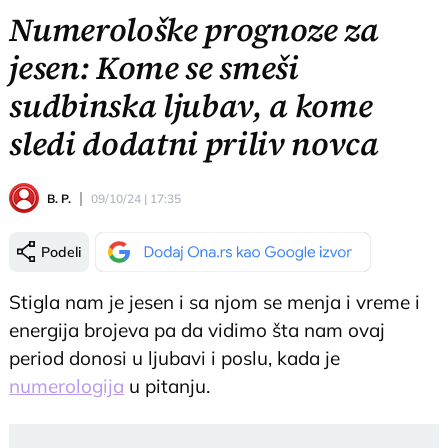
Numerološke prognoze za
jesen: Kome se smeši
sudbinska ljubav, a kome
sledi dodatni priliv novca
B. P.
09/10/24 | 17:35
Podeli
Stigla nam je jesen i sa njom se menja i vreme i
energija brojeva pa da vidimo šta nam ovaj
period donosi u ljubavi i poslu, kada je
numerologija
u pitanju.