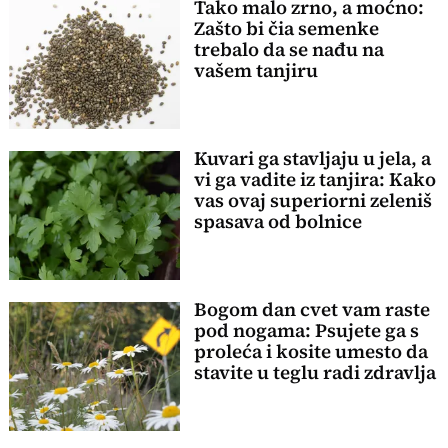
Tako malo zrno, a moćno:
Zašto bi čia semenke
trebalo da se nađu na
vašem tanjiru
Kuvari ga stavljaju u jela, a
vi ga vadite iz tanjira: Kako
vas ovaj superiorni zeleniš
spasava od bolnice
Bogom dan cvet vam raste
pod nogama: Psujete ga s
proleća i kosite umesto da
stavite u teglu radi zdravlja