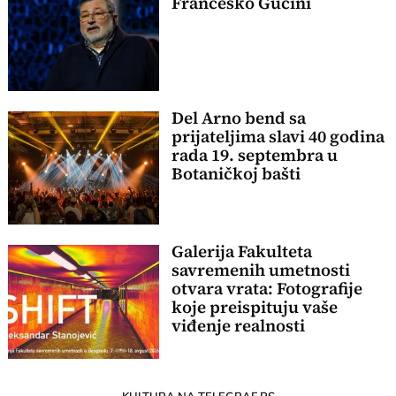
Frančesko Gučini
Del Arno bend sa
prijateljima slavi 40 godina
rada 19. septembra u
Botaničkoj bašti
Galerija Fakulteta
savremenih umetnosti
otvara vrata: Fotografije
koje preispituju vaše
viđenje realnosti