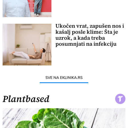
Ukočen vrat, zapušen nos i
kašalj posle klime: Šta je
uzrok, a kada treba
posumnjati na infekciju
SVE NA EKLINIKA.RS
Plantbased