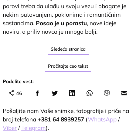
parovi treba da ulađu u svoju vezu i obogate je
nekim putovanjem, poklonima i romantičnim
sastancima.
Posao je u porastu
, nove ideje
naviru, a priliv novca je mnogo bolji.
Sledeća stranica
Pročitajte ceo tekst
Podelite vest:
46
Pošaljite nam Vaše snimke, fotografije i priče na
broj telefona
+381 64 8939257
(
WhatsApp
/
Viber
/
Telegram
).