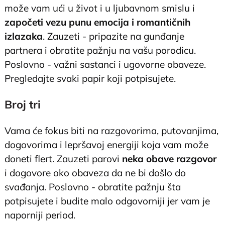
može vam ući u život i u ljubavnom smislu i
započeti vezu punu emocija i romantičnih
izlazaka
. Zauzeti - pripazite na gunđanje
partnera i obratite pažnju na vašu porodicu.
Poslovno - važni sastanci i ugovorne obaveze.
Pregledajte svaki papir koji potpisujete.
Broj tri
Vama će fokus biti na razgovorima, putovanjima,
dogovorima i lepršavoj energiji koja vam može
doneti flert. Zauzeti parovi
neka obave razgovor
i dogovore oko obaveza da ne bi došlo do
svađanja. Poslovno - obratite pažnju šta
potpisujete i budite malo odgovorniji jer vam je
naporniji period.