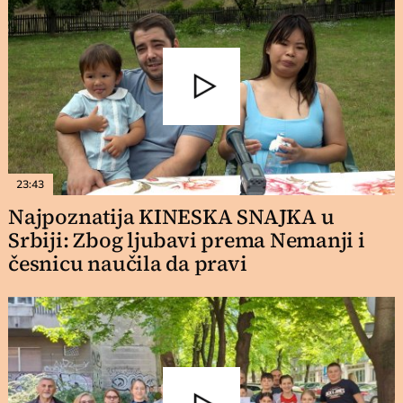
23:43
Najpoznatija KINESKA SNAJKA u
Srbiji: Zbog ljubavi prema Nemanji i
česnicu naučila da pravi