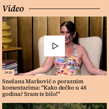
Video
24:19
Snežana Marković o poraznim
komentarima: "Kako dečko u 48
godina? Sram te bilo!"