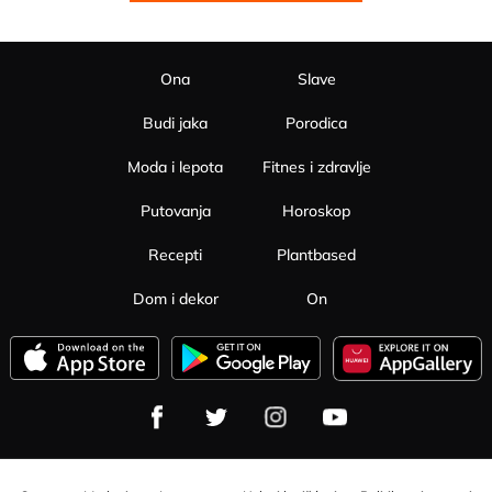
Ona
Slave
Budi jaka
Porodica
Moda i lepota
Fitnes i zdravlje
Putovanja
Horoskop
Recepti
Plantbased
Dom i dekor
On