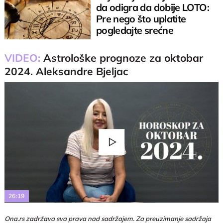
da odigra da dobije LOTO:
Pre nego što uplatite
pogledajte srećne
kombinacije
VIDEO:
Astrološke prognoze za oktobar
2024. Aleksandre Bjeljac
Play
Video
26:19
Ona.rs zadržava sva prava nad sadržajem. Za preuzimanje sadržaja