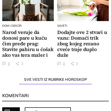
DOM I DEKOR
SAVETI
Narod veruje da
Dodajte ove 2 stvari u
donosi pare u kuću
vazu: Domaći trik
čim pređe prag:
zbog kojeg rezano
Stavite pahiru u ćošak
cveće traje duplo
ako vas tera maler i
duže
gledajte čudo
0
3
0
0
SVE VESTI IZ RUBRIKE HOROSKOP
KOMENTARI