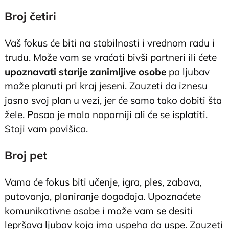
Broj četiri
Vaš fokus će biti na stabilnosti i vrednom radu i
trudu. Može vam se vraćati bivši partneri ili ćete
upoznavati starije zanimljive osobe
pa ljubav
može planuti pri kraj jeseni. Zauzeti da iznesu
jasno svoj plan u vezi, jer će samo tako dobiti šta
žele. Posao je malo naporniji ali će se isplatiti.
Stoji vam povišica.
Broj pet
Vama će fokus biti učenje, igra, ples, zabava,
putovanja, planiranje događaja. Upoznaćete
komunikativne osobe i može vam se desiti
lepršava ljubav koja ima uspeha da uspe. Zauzeti