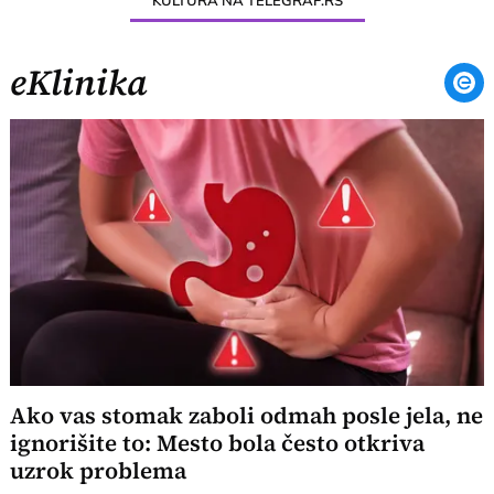
KULTURA NA TELEGRAF.RS
eKlinika
Ako vas stomak zaboli odmah posle jela, ne
ignorišite to: Mesto bola često otkriva
uzrok problema