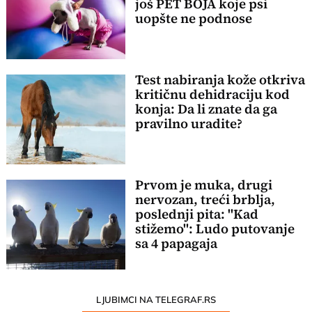
još PET BOJA koje psi
uopšte ne podnose
Test nabiranja kože otkriva
kritičnu dehidraciju kod
konja: Da li znate da ga
pravilno uradite?
Prvom je muka, drugi
nervozan, treći brblja,
poslednji pita: "Kad
stižemo": Ludo putovanje
sa 4 papagaja
LJUBIMCI NA TELEGRAF.RS