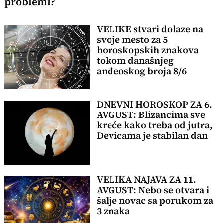
problemi?
VELIKE stvari dolaze na
svoje mesto za 5
horoskopskih znakova
tokom današnjeg
anđeoskog broja 8/6
DNEVNI HOROSKOP ZA 6.
AVGUST: Blizancima sve
kreće kako treba od jutra,
Devicama je stabilan dan
VELIKA NAJAVA ZA 11.
AVGUST: Nebo se otvara i
šalje novac sa porukom za
3 znaka