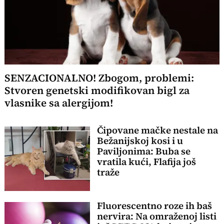
SENZACIONALNO! Zbogom, problemi:
Stvoren genetski modifikovan bigl za
vlasnike sa alergijom!
Čipovane mačke nestale na
Bežanijskoj kosi i u
Paviljonima: Buba se
vratila kući, Flafija još
traže
Fluorescentno roze ih baš
nervira: Na omraženoj listi