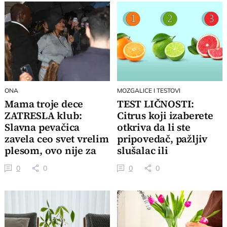
ONA
MOZGALICE I TESTOVI
Mama troje dece
TEST LIČNOSTI:
ZATRESLA klub:
Citrus koji izaberete
Slavna pevačica
otkriva da li ste
zavela ceo svet vrelim
pripovedač, pažljiv
plesom, ovo nije za
slušalac ili
svačije srce
organizator
0
0
0
0