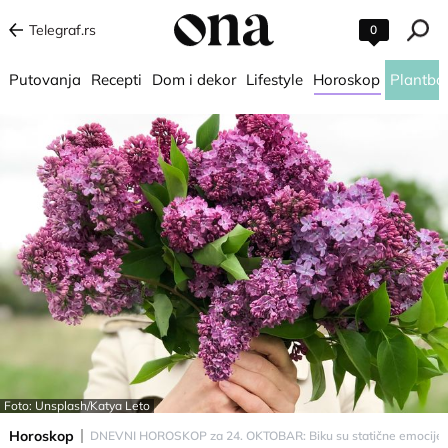
Telegraf.rs
0
Putovanja
Recepti
Dom i dekor
Lifestyle
Horoskop
Plantba
Foto: Unsplash/Katya Leto
Horoskop
DNEVNI HOROSKOP za 24. OKTOBAR: Biku su statične emocije p