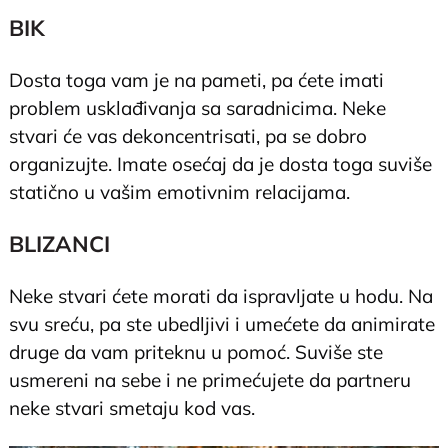
BIK
Dosta toga vam je na pameti, pa ćete imati
problem usklađivanja sa saradnicima. Neke
stvari će vas dekoncentrisati, pa se dobro
organizujte. Imate osećaj da je dosta toga suviše
statično u vašim emotivnim relacijama.
BLIZANCI
Neke stvari ćete morati da ispravljate u hodu. Na
svu sreću, pa ste ubedljivi i umećete da animirate
druge da vam priteknu u pomoć. Suviše ste
usmereni na sebe i ne primećujete da partneru
neke stvari smetaju kod vas.