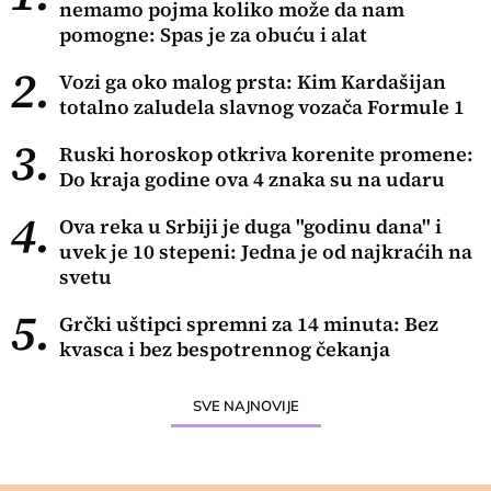
nemamo pojma koliko može da nam
pomogne: Spas je za obuću i alat
2.
Vozi ga oko malog prsta: Kim Kardašijan
totalno zaludela slavnog vozača Formule 1
3.
Ruski horoskop otkriva korenite promene:
Do kraja godine ova 4 znaka su na udaru
4.
Ova reka u Srbiji je duga "godinu dana" i
uvek je 10 stepeni: Jedna je od najkraćih na
svetu
5.
Grčki uštipci spremni za 14 minuta: Bez
kvasca i bez bespotrennog čekanja
SVE NAJNOVIJE