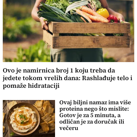
Ovo je namirnica broj 1 koju treba da
jedete tokom vrelih dana: Rashlađuje telo i
pomaže hidrataciji
Ovaj biljni namaz ima više
proteina nego što mislite:
Gotov je za 5 minuta, a
odličan je za doručak ili
večeru