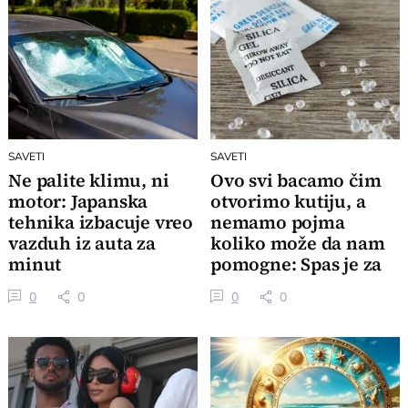
SAVETI
SAVETI
Ne palite klimu, ni
Ovo svi bacamo čim
motor: Japanska
otvorimo kutiju, a
tehnika izbacuje vreo
nemamo pojma
vazduh iz auta za
koliko može da nam
minut
pomogne: Spas je za
obuću i alat
0
0
0
0