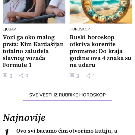
LJUBAV
HOROSKOP
Vozi ga oko malog
Ruski horoskop
prsta: Kim Kardašijan
otkriva korenite
totalno zaludela
promene: Do kraja
slavnog vozača
godine ova 4 znaka su
Formule 1
na udaru
0
0
0
1
SVE VESTI IZ RUBRIKE HOROSKOP
Najnovije
1.
Ovo svi bacamo čim otvorimo kutiju, a