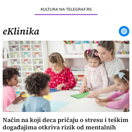
KULTURA NA TELEGRAF.RS
eKlinika
Način na koji deca pričaju o stresu i teškim
događajima otkriva rizik od mentalnih