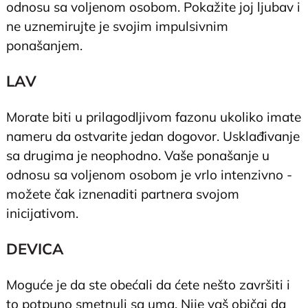
odnosu sa voljenom osobom. Pokažite joj ljubav i
ne uznemirujte je svojim impulsivnim
ponašanjem.
LAV
Morate biti u prilagodljivom fazonu ukoliko imate
nameru da ostvarite jedan dogovor. Usklađivanje
sa drugima je neophodno. Vaše ponašanje u
odnosu sa voljenom osobom je vrlo intenzivno -
možete čak iznenaditi partnera svojom
inicijativom.
DEVICA
Moguće je da ste obećali da ćete nešto završiti i
to potpuno smetnuli sa uma. Nije vaš običaj da