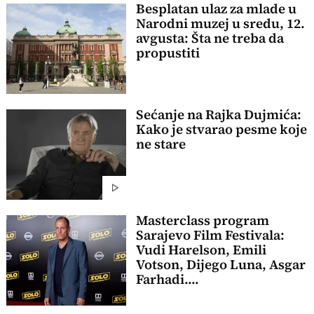
Besplatan ulaz za mlade u
Narodni muzej u sredu, 12.
avgusta: Šta ne treba da
propustiti
Sećanje na Rajka Dujmića:
Kako je stvarao pesme koje
ne stare
Masterclass program
Sarajevo Film Festivala:
Vudi Harelson, Emili
Votson, Dijego Luna, Asgar
Farhadi....