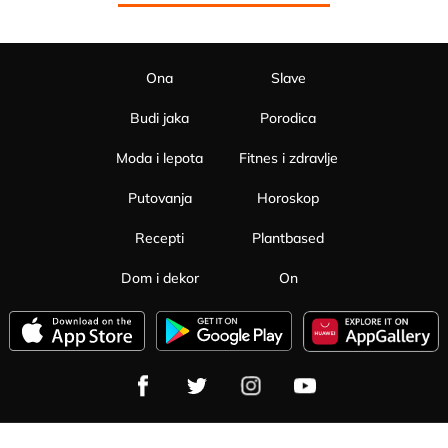
Ona
Slave
Budi jaka
Porodica
Moda i lepota
Fitnes i zdravlje
Putovanja
Horoskop
Recepti
Plantbased
Dom i dekor
On