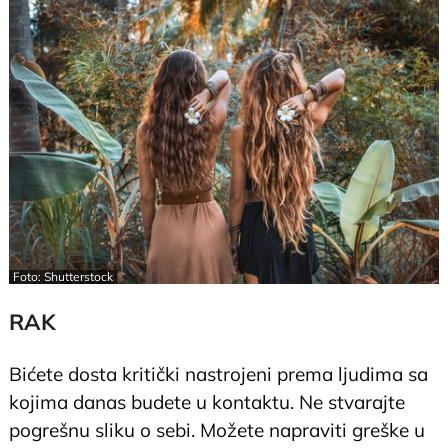
Foto: Shutterstock
RAK
Bićete dosta kritički nastrojeni prema ljudima sa
kojima danas budete u kontaktu. Ne stvarajte
pogrešnu sliku o sebi. Možete napraviti greške u