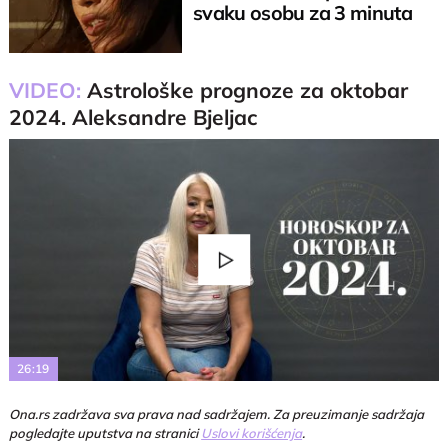
svaku osobu za 3 minuta
VIDEO:
Astrološke prognoze za oktobar
2024. Aleksandre Bjeljac
Play
Video
26:19
Ona.rs zadržava sva prava nad sadržajem. Za preuzimanje sadržaja
pogledajte uputstva na stranici
Uslovi korišćenja
.