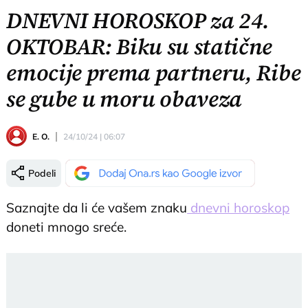
DNEVNI HOROSKOP za 24.
OKTOBAR: Biku su statične
emocije prema partneru, Ribe
se gube u moru obaveza
E. O.
24/10/24 | 06:07
Podeli
Saznajte da li će vašem znaku
dnevni horoskop
doneti mnogo sreće.