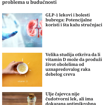
problema u budućnosti
GLP-1 lekovi i bolesti
bubrega: Potencijalne
koristi i šta kažu stručnjaci
Velika studija otkriva da li
vitamin D može da produži
život obolelima od
uznapredovalog raka
debelog creva
Ulje čajevca nije
čudotvorni lek, ali ima
dokazana antimikrobna