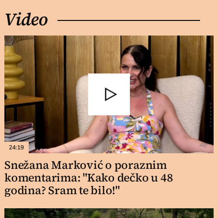
Video
24:19
Snežana Marković o poraznim
komentarima: "Kako dečko u 48
godina? Sram te bilo!"