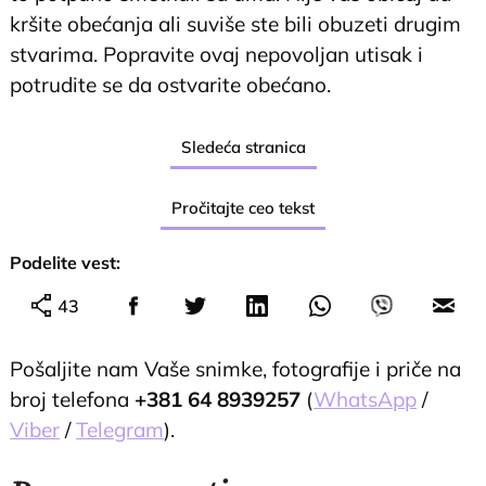
kršite obećanja ali suviše ste bili obuzeti drugim
stvarima. Popravite ovaj nepovoljan utisak i
potrudite se da ostvarite obećano.
Sledeća stranica
Pročitajte ceo tekst
Podelite vest:
43
Pošaljite nam Vaše snimke, fotografije i priče na
broj telefona
+381 64 8939257
(
WhatsApp
/
Viber
/
Telegram
).