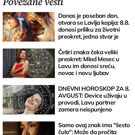
Povezane vesti
Danas je poseban dan,
otvara se Lavlja kapija: 8.8.
donosi priliku za životni
preokret, jedna stvar je
ključna
Četiri znaka čeka veliki
preokret: Mlad Mesec u
Lavu im donosi sreću,
novac i novu ljubav
DNEVNI HOROSKOP ZA 8.
AVGUST: Device uživaju u
provodi, Lavu partner
zamera neispunjeno
Samo ovaj znak ima "šesto
čulo": Može da pročita