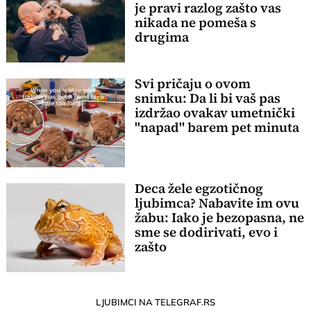
je pravi razlog zašto vas
nikada ne pomeša s
drugima
Svi pričaju o ovom
snimku: Da li bi vaš pas
izdržao ovakav umetnički
"napad" barem pet minuta
Deca žele egzotičnog
ljubimca? Nabavite im ovu
žabu: Iako je bezopasna, ne
sme se dodirivati, evo i
zašto
LJUBIMCI NA TELEGRAF.RS