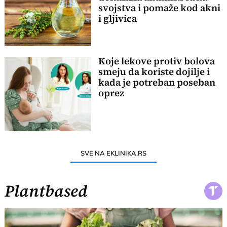
svojstva i pomaže kod akni
i gljivica
Koje lekove protiv bolova
smeju da koriste dojilje i
kada je potreban poseban
oprez
SVE NA EKLINIKA.RS
Plantbased