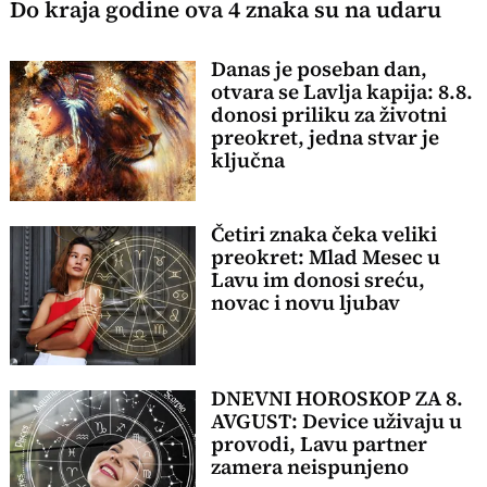
Do kraja godine ova 4 znaka su na udaru
Danas je poseban dan,
otvara se Lavlja kapija: 8.8.
donosi priliku za životni
preokret, jedna stvar je
ključna
Četiri znaka čeka veliki
preokret: Mlad Mesec u
Lavu im donosi sreću,
novac i novu ljubav
DNEVNI HOROSKOP ZA 8.
AVGUST: Device uživaju u
provodi, Lavu partner
zamera neispunjeno