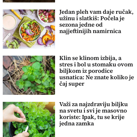
Jedan pleh vam daje ručak,
užinu i slatkiš: Počela je
sezona jedne od
najjeftinijih namirnica
Klin se klinom izbija, a
stres i bol u stomaku ovom
biljkom iz porodice
usnatica: Ne znate koliko je
čaj super
Važi za najzdraviju biljku
na svetu i svi je masovno
koriste: Ipak, tu se krije
jedna zamka