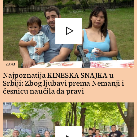
23:43
Najpoznatija KINESKA SNAJKA u
Srbiji: Zbog ljubavi prema Nemanji i
česnicu naučila da pravi