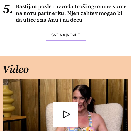
5.
Bastijan posle razvoda troši ogromne sume
na novu partnerku: Njen zahtev mogao bi
da utiče i na Anu i na decu
SVE NAJNOVIJE
Video