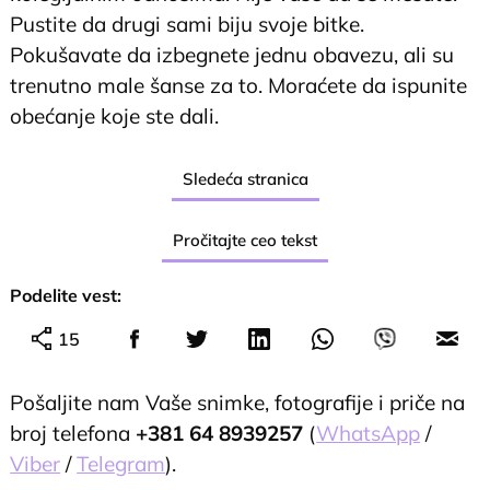
Pustite da drugi sami biju svoje bitke.
Pokušavate da izbegnete jednu obavezu, ali su
trenutno male šanse za to. Moraćete da ispunite
obećanje koje ste dali.
Sledeća stranica
Pročitajte ceo tekst
Podelite vest:
15
Pošaljite nam Vaše snimke, fotografije i priče na
broj telefona
+381 64 8939257
(
WhatsApp
/
Viber
/
Telegram
).