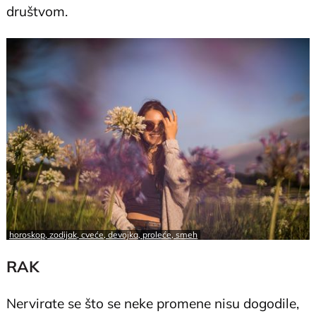
društvom.
horoskop, zodijak, cveće, devojka, proleće, smeh
RAK
Nervirate se što se neke promene nisu dogodile,