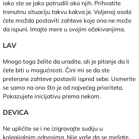
iako ste se jako potrudili oko njih. Prihvatite
trenutnu situaciju takvu kakva je. Voljenoj osobi
ćete možda postaviti zahteve koje ona ne može
da ispuni. Imajte mere u svojim očekivanjima.
LAV
Mnogo toga želite da uradite, ali je pitanje da li
ćete biti u mogućnosti. Čini mi se da ste
preterane zahteve postavili ispred sebe. Usmerite
se samo na ono što je od najvećeg prioriteta.
Pokazujete inicijativu prema nekom.
DEVICA
Ne uplićite se i ne izigravajte sudiju u
kolegijalnim odnosima. Nije vaše da se mešate.