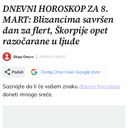
DNEVNI HOROSKOP ZA 8.
MART: Blizancima savršen
dan za flert, Škorpije opet
razočarane u ljude
Ekipa Ona.rs
08/03/25 | 06:07
Podeli
Saznajte da li će vašem znaku
dnevni horoskop
doneti mnogo sreće.