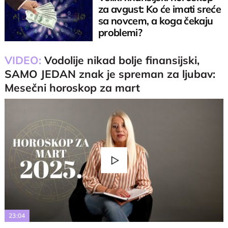
za avgust: Ko će imati sreće
sa novcem, a koga čekaju
problemi?
VIDEO:
Vodolije nikad bolje finansijski,
SAMO JEDAN znak je spreman za ljubav:
Mesečni horoskop za mart
Play
Video
23:04