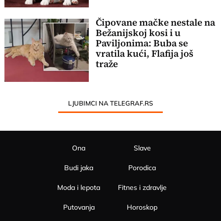
Čipovane mačke nestale na
Bežanijskoj kosi i u
Paviljonima: Buba se
vratila kući, Flafija još
traže
LJUBIMCI NA TELEGRAF.RS
Ona
Slave
Budi jaka
Porodica
Moda i lepota
Fitnes i zdravlje
Putovanja
Horoskop