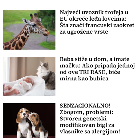
Najveći uvoznik trofeja u
EU okreće leđa lovcima:
Šta znači francuski zaokret
za ugrožene vrste
Beba stiže u dom, a imate
mačku: Ako pripada jednoj
od ove TRI RASE, biće
mirna kao bubica
SENZACIONALNO!
Zbogom, problemi:
Stvoren genetski
modifikovan bigl za
vlasnike sa alergijom!