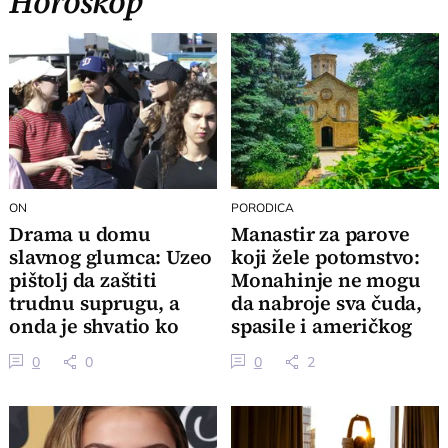
Horoskop
ON
PORODICA
Drama u domu
Manastir za parove
slavnog glumca: Uzeo
koji žele potomstvo:
pištolj da zaštiti
Monahinje ne mogu
trudnu suprugu, a
da nabroje sva čuda,
onda je shvatio ko
spasile i američkog
stoji ispred njega
ambasadora
0
0
0
2