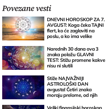
Povezane vesti
DNEVNI HOROSKOP ZA 7.
AVGUST: Koga čeka TAJNI
flert, ko će zaglaviti na
poslu, a ko ima velike
planove za veče
Narednih 30 dana ova 3
znaka polažu GLAVNI
TEST: Stižu promene kakve
nisu ni slutili
Stiže NAJVAŽNIJI
ASTROLOŠKI DAN
avgusta! Četiri znaka
moraju prelome, od njih
mnogo toga zavisi
Veliki finansijski horoskop