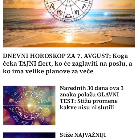
DNEVNI HOROSKOP ZA 7. AVGUST: Koga
čeka TAJNI flert, ko će zaglaviti na poslu, a
ko ima velike planove za veče
Narednih 30 dana ova 3
znaka polažu GLAVNI
TEST: Stižu promene
kakve nisu ni slutili
Stiže NAJVAŽNIJI