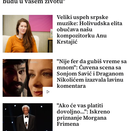
budu u vašem životu"
Veliki uspeh srpske
muzike: Holivudska elita
obučava našu
kompozitorku Anu
Krstajić
"Nije fer da gubiš vreme sa
mnom": Čuvena scena sa
Sonjom Savić i Draganom
Nikolićem izazvala lavinu
komentara
"Ako će vas platiti
dovoljno...": Iskreno
priznanje Morgana
Frimena