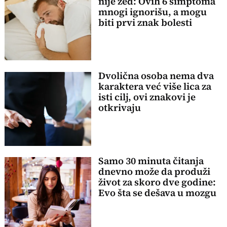
nije žeđ: Ovih 6 simptoma
mnogi ignorišu, a mogu
biti prvi znak bolesti
Dvolična osoba nema dva
karaktera već više lica za
isti cilj, ovi znakovi je
otkrivaju
Samo 30 minuta čitanja
dnevno može da produži
život za skoro dve godine:
Evo šta se dešava u mozgu