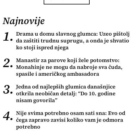
Najnovije
1.
Drama u domu slavnog glumca: Uzeo pištolj
da zaštiti trudnu suprugu, a onda je shvatio
ko stoji ispred njega
2.
Manastir za parove koji žele potomstvo:
Monahinje ne mogu da nabroje sva čuda,
spasile i američkog ambasadora
3.
Jedna od najlepših glumica današnjice
otkrila neobičan detalj: “Do 10. godine
nisam govorila”
4.
Nije svima potrebno osam sati sna: Evo od
čega zapravo zavisi koliko vam je odmora
potrebno