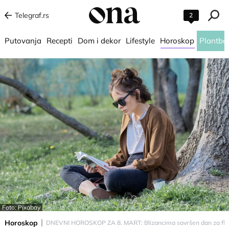
Telegraf.rs
2
Putovanja
Recepti
Dom i dekor
Lifestyle
Horoskop
Plantba
Foto: Pixabay
Horoskop
DNEVNI HOROSKOP ZA 8. MART: Blizancima savršen dan za flert,