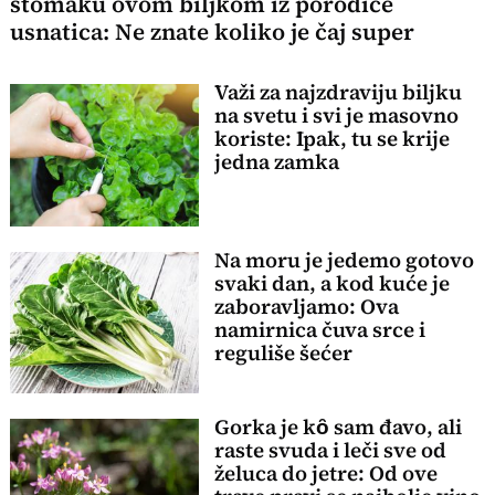
stomaku ovom biljkom iz porodice
usnatica: Ne znate koliko je čaj super
Važi za najzdraviju biljku
na svetu i svi je masovno
koriste: Ipak, tu se krije
jedna zamka
Na moru je jedemo gotovo
svaki dan, a kod kuće je
zaboravljamo: Ova
namirnica čuva srce i
reguliše šećer
Gorka je kȏ sam đavo, ali
raste svuda i leči sve od
želuca do jetre: Od ove