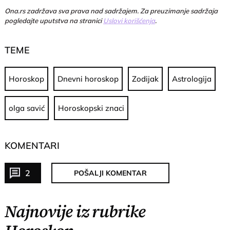
Ona.rs zadržava sva prava nad sadržajem. Za preuzimanje sadržaja
pogledajte uputstva na stranici
Uslovi korišćenja
.
TEME
Horoskop
Dnevni horoskop
Zodijak
Astrologija
olga savić
Horoskopski znaci
KOMENTARI
2
POŠALJI KOMENTAR
Najnovije iz rubrike