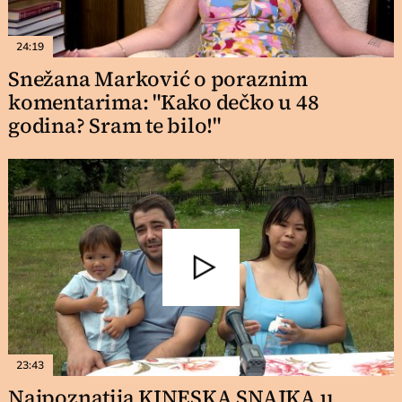
24:19
Snežana Marković o poraznim
komentarima: "Kako dečko u 48
godina? Sram te bilo!"
23:43
Najpoznatija KINESKA SNAJKA u