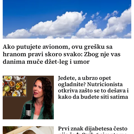
Ako putujete avionom, ovu grešku sa
hranom pravi skoro svako: Zbog nje vas
danima muče džet-leg i umor
Jedete, a ubrzo opet
ogladnite? Nutricionista
otkriva zašto se to dešava i
kako da budete siti satima
Prvi znak dijabetesa često