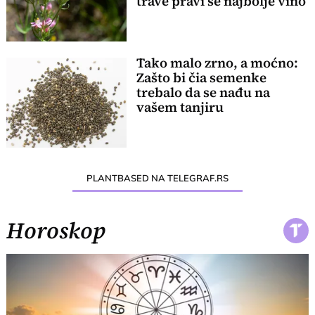
trave pravi se najbolje vino
Tako malo zrno, a moćno:
Zašto bi čia semenke
trebalo da se nađu na
vašem tanjiru
PLANTBASED NA TELEGRAF.RS
Horoskop