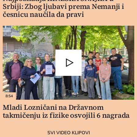
Srbiji: Zbog ljubavi prema Nemanji i
česnicu naučila da pravi
8:54
Mladi Lozničani na Državnom
takmičenju iz fizike osvojili 6 nagrada
SVI VIDEO KLIPOVI