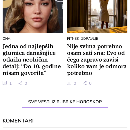
ONA
FITNES I ZDRAVLJE
Jedna od najlepših
Nije svima potrebno
glumica današnjice
osam sati sna: Evo od
otkrila neobičan
čega zapravo zavisi
detalj: “Do 10. godine
koliko vam je odmora
nisam govorila”
potrebno
1
0
0
0
SVE VESTI IZ RUBRIKE HOROSKOP
KOMENTARI