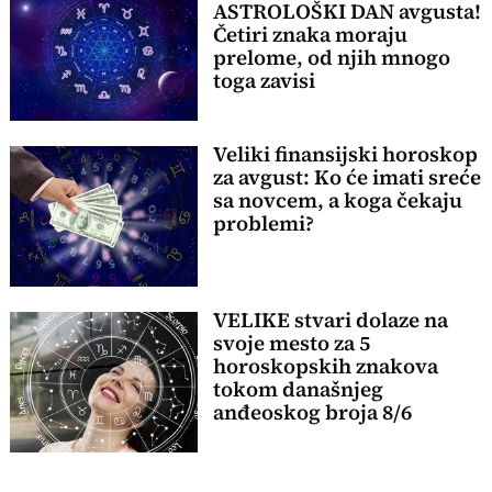
ASTROLOŠKI DAN avgusta!
Četiri znaka moraju
prelome, od njih mnogo
toga zavisi
Veliki finansijski horoskop
za avgust: Ko će imati sreće
sa novcem, a koga čekaju
problemi?
VELIKE stvari dolaze na
svoje mesto za 5
horoskopskih znakova
tokom današnjeg
anđeoskog broja 8/6