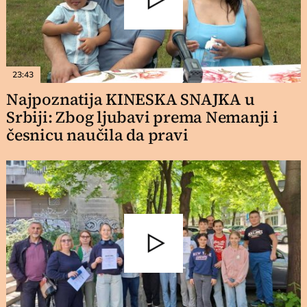
23:43
Najpoznatija KINESKA SNAJKA u
Srbiji: Zbog ljubavi prema Nemanji i
česnicu naučila da pravi