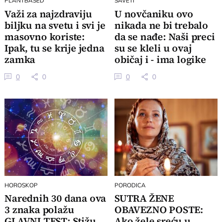
PLANTBASED
SAVETI
Važi za najzdraviju
U novčaniku ovo
biljku na svetu i svi je
nikada ne bi trebalo
masovno koriste:
da se nađe: Naši preci
Ipak, tu se krije jedna
su se kleli u ovaj
zamka
običaj i - ima logike
0
0
0
0
HOROSKOP
PORODICA
Narednih 30 dana ova
SUTRA ŽENE
3 znaka polažu
OBAVEZNO POSTE:
GLAVNI TEST: Stižu
Ako žele sreću u