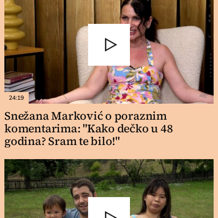
24:19
Snežana Marković o poraznim
komentarima: "Kako dečko u 48
godina? Sram te bilo!"