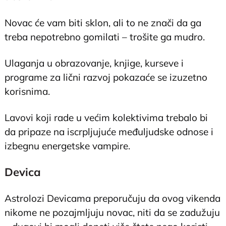
Novac će vam biti sklon, ali to ne znači da ga
treba nepotrebno gomilati – trošite ga mudro.
Ulaganja u obrazovanje, knjige, kurseve i
programe za lični razvoj pokazaće se izuzetno
korisnima.
Lavovi koji rade u većim kolektivima trebalo bi
da pripaze na iscrpljujuće međuljudske odnose i
izbegnu energetske vampire.
Devica
Astrolozi Devicama preporučuju da ovog vikenda
nikome ne pozajmljuju novac, niti da se zadužuju