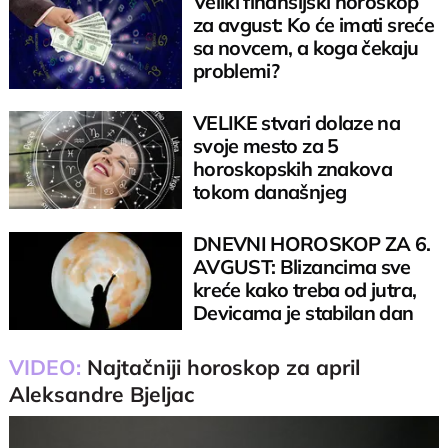
Veliki finansijski horoskop
za avgust: Ko će imati sreće
sa novcem, a koga čekaju
problemi?
VELIKE stvari dolaze na
svoje mesto za 5
horoskopskih znakova
tokom današnjeg
anđeoskog broja 8/6
DNEVNI HOROSKOP ZA 6.
AVGUST: Blizancima sve
kreće kako treba od jutra,
Devicama je stabilan dan
VIDEO:
Najtačniji horoskop za april
Aleksandre Bjeljac