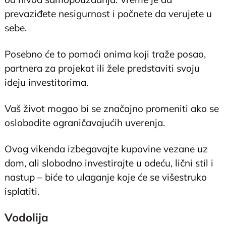
prevaziđete nesigurnost i počnete da verujete u
sebe.
Posebno će to pomoći onima koji traže posao,
partnera za projekat ili žele predstaviti svoju
ideju investitorima.
Vaš život mogao bi se značajno promeniti ako se
oslobodite ograničavajućih uverenja.
Ovog vikenda izbegavajte kupovine vezane uz
dom, ali slobodno investirajte u odeću, lični stil i
nastup – biće to ulaganje koje će se višestruko
isplatiti.
Vodolija