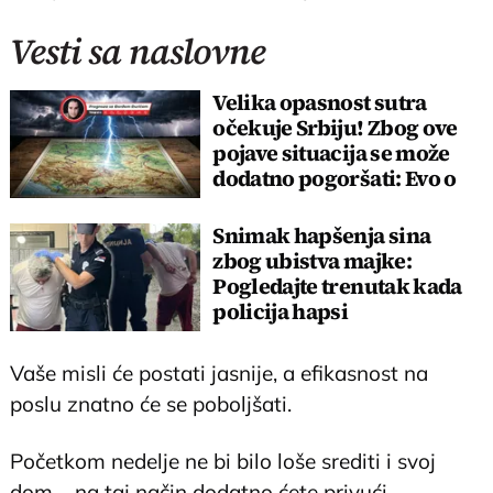
Vesti sa naslovne
Velika opasnost sutra
očekuje Srbiju! Zbog ove
pojave situacija se može
dodatno pogoršati: Evo o
čemu je reč
Snimak hapšenja sina
zbog ubistva majke:
Pogledajte trenutak kada
policija hapsi
osumnjičenog za zločin
Vaše misli će postati jasnije, a efikasnost na
poslu znatno će se poboljšati.
Početkom nedelje ne bi bilo loše srediti i svoj
dom – na taj način dodatno ćete privući