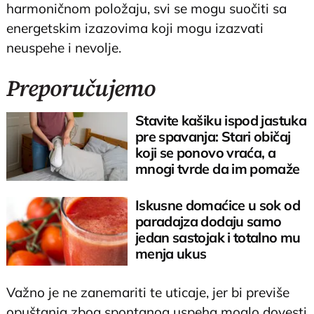
harmoničnom položaju, svi se mogu suočiti sa
energetskim izazovima koji mogu izazvati
neuspehe i nevolje.
Preporučujemo
Stavite kašiku ispod jastuka
pre spavanja: Stari običaj
koji se ponovo vraća, a
mnogi tvrde da im pomaže
Iskusne domaćice u sok od
paradajza dodaju samo
jedan sastojak i totalno mu
menja ukus
Važno je ne zanemariti te uticaje, jer bi previše
opuštanja zbog spontanog uspeha moglo dovesti