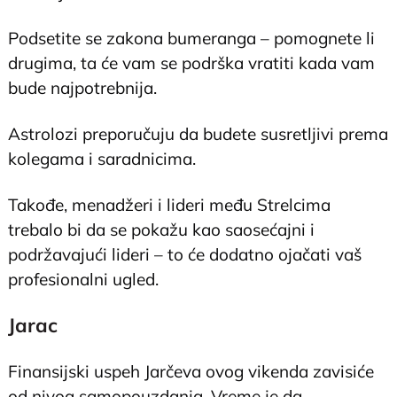
Podsetite se zakona bumeranga – pomognete li
drugima, ta će vam se podrška vratiti kada vam
bude najpotrebnija.
Astrolozi preporučuju da budete susretljivi prema
kolegama i saradnicima.
Takođe, menadžeri i lideri među Strelcima
trebalo bi da se pokažu kao saosećajni i
podržavajući lideri – to će dodatno ojačati vaš
profesionalni ugled.
Jarac
Finansijski uspeh Jarčeva ovog vikenda zavisiće
od nivoa samopouzdanja. Vreme je da