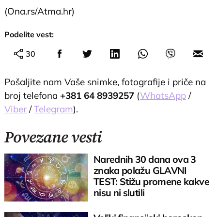
(Ona.rs/Atma.hr)
Podelite vest:
30
Pošaljite nam Vaše snimke, fotografije i priče na
broj telefona
+381 64 8939257
(
WhatsApp
/
Viber
/
Telegram
).
Povezane vesti
Narednih 30 dana ova 3
znaka polažu GLAVNI
TEST: Stižu promene kakve
nisu ni slutili