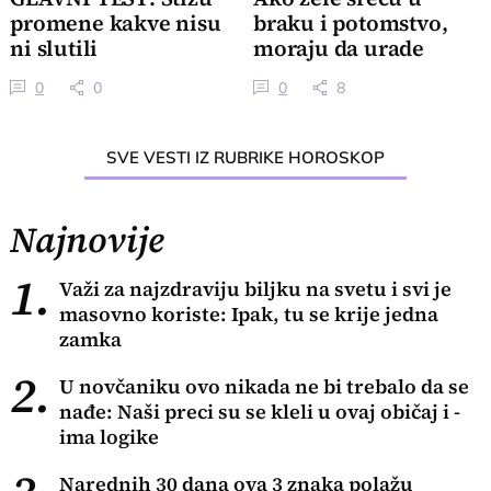
promene kakve nisu
braku i potomstvo,
ni slutili
moraju da urade
jednu stvar
0
0
0
8
SVE VESTI IZ RUBRIKE HOROSKOP
Najnovije
1.
Važi za najzdraviju biljku na svetu i svi je
masovno koriste: Ipak, tu se krije jedna
zamka
2.
U novčaniku ovo nikada ne bi trebalo da se
nađe: Naši preci su se kleli u ovaj običaj i -
ima logike
Narednih 30 dana ova 3 znaka polažu