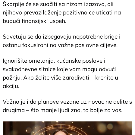
Škorpije će se suočiti sa nizom izazova, ali
njihovo prevazilaženje pozitivno će uticati na
budući finansijski uspeh.
Savetuju se da izbegavaju nepotrebne brige i
ostanu fokusirani na važne poslovne ciljeve.
Ignorišite ometanja, kućanske poslove i
svakodnevne sitnice koje vam mogu odvući
pažnju. Ako želite više zarađivati – krenite u
akciju.
Važno je i da planove vezane uz novac ne delite s
drugima – što manje ljudi zna, to bolje za vas.