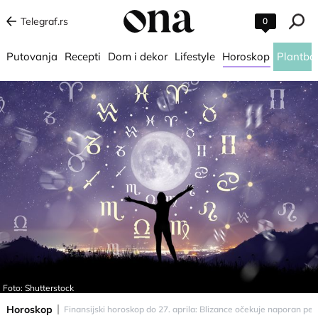
Telegraf.rs
0
Putovanja
Recepti
Dom i dekor
Lifestyle
Horoskop
Plantba
Foto: Shutterstock
Horoskop
Finansijski horoskop do 27. aprila: Blizance očekuje naporan peri