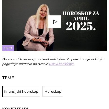
Play
Video
19:53
Ona.rs zadržava sva prava nad sadržajem. Za preuzimanje sadržaja
pogledajte uputstva na stranici
Uslovi korišćenja
.
TEME
finansijski hoorskop
Horoskop