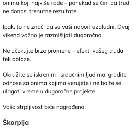
onima koji najviše rade – ponekad se čini da trud
ne donosi trenutne rezultate.
Ipak, to ne znači da su vaši napori uzaludni. Ovaj
vikend važno je razmišljati dugoročno.
Ne očekujte brze promene – efekti vašeg truda
tek dolaze.
Okružite se iskrenim i srdačnim ljudima, gradite
odnose sa onima kojima verujete i ne bojte se
ulagati vreme u dugoročne projekte.
Vaša strpljivost biće nagrađena.
Škorpija