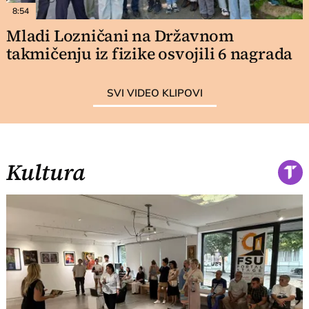
8:54
Mladi Lozničani na Državnom
takmičenju iz fizike osvojili 6 nagrada
SVI VIDEO KLIPOVI
Kultura