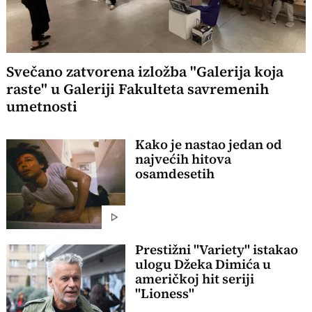
Svečano zatvorena izložba "Galerija koja
raste" u Galeriji Fakulteta savremenih
umetnosti
Kako je nastao jedan od
najvećih hitova
osamdesetih
Prestižni "Variety" istakao
ulogu Džeka Dimića u
američkoj hit seriji
"Lioness"