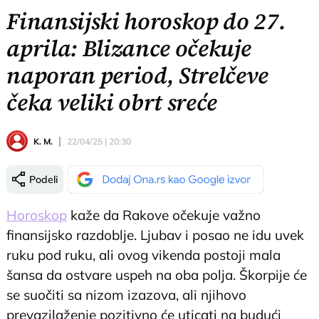
Finansijski horoskop do 27.
aprila: Blizance očekuje
naporan period, Strelčeve
čeka veliki obrt sreće
K. M.
22/04/25 | 20:30
Podeli
Horoskop
kaže da Rakove očekuje važno
finansijsko razdoblje. Ljubav i posao ne idu uvek
ruku pod ruku, ali ovog vikenda postoji mala
šansa da ostvare uspeh na oba polja. Škorpije će
se suočiti sa nizom izazova, ali njihovo
prevazilaženje pozitivno će uticati na budući