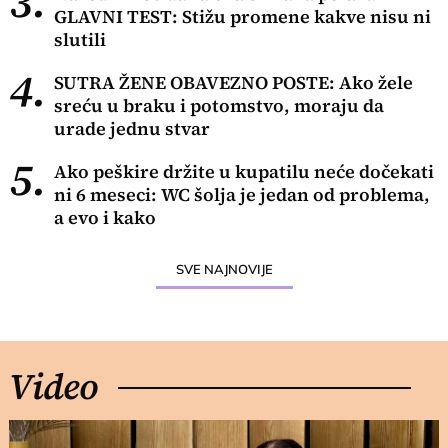
3.
GLAVNI TEST: Stižu promene kakve nisu ni
slutili
4.
SUTRA ŽENE OBAVEZNO POSTE: Ako žele
sreću u braku i potomstvo, moraju da
urade jednu stvar
5.
Ako peškire držite u kupatilu neće dočekati
ni 6 meseci: WC šolja je jedan od problema,
a evo i kako
SVE NAJNOVIJE
Video