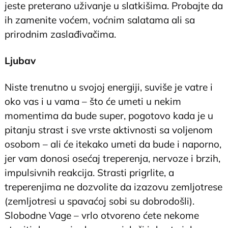
jeste preterano uživanje u slatkišima. Probajte da
ih zamenite voćem, voćnim salatama ali sa
prirodnim zaslađivačima.
Ljubav
Niste trenutno u svojoj energiji, suviše je vatre i
oko vas i u vama – što će umeti u nekim
momentima da bude super, pogotovo kada je u
pitanju strast i sve vrste aktivnosti sa voljenom
osobom – ali će itekako umeti da bude i naporno,
jer vam donosi osećaj treperenja, nervoze i brzih,
impulsivnih reakcija. Strasti prigrlite, a
treperenjima ne dozvolite da izazovu zemljotrese
(zemljotresi u spavaćoj sobi su dobrodošli).
Slobodne Vage – vrlo otvoreno ćete nekome