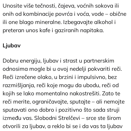
Unosite više tečnosti, čajeva, voćnih sokova ili
onih od kombinacije povrća i voća, vode – obične
ili one blago mineralne. Izbegavajte alkohol i
preteran unos kafe i gaziranih napitaka.
Ljubav
Dobru energiju, ljubav i strast u partnerskim
odnosima mogle bi u ovoj nedelji pokvariti reči.
Reči izrečene olako, u brzini i impulsivno, bez
razmišljanja, reči koje mogu da ubodu, reči od
kojih se lako momentalno nakostrešiti. Zato te
reči merite, ograničavajte, sputajte – ali nemojte
sputavati ono dobro i pozitivno što sada struji
između vas. Slobodni Strelčevi – srce ste širom
otvorili za ljubav, a reklo bi se i da vas ta ljubav