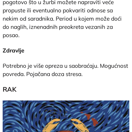
pogotovo što u žurbi možete napraviti veće
propuste ili eventualno pokvariti odnose sa
nekim od saradnika. Period u kojem može doći
do naglih, iznenadnih preokreta vezanih za
posao.
Zdravlje
Potrebno je više opreza u saobraćaju. Mogućnost
povreda. Pojačana doza stresa.
RAK