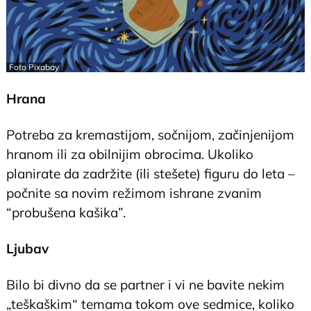
Foto Pixabay
Hrana
Potreba za kremastijom, sočnijom, začinjenijom
hranom ili za obilnijim obrocima. Ukoliko
planirate da zadržite (ili stešete) figuru do leta –
počnite sa novim režimom ishrane zvanim
“probušena kašika”.
Ljubav
Bilo bi divno da se partner i vi ne bavite nekim
„teškaškim“ temama tokom ove sedmice, koliko