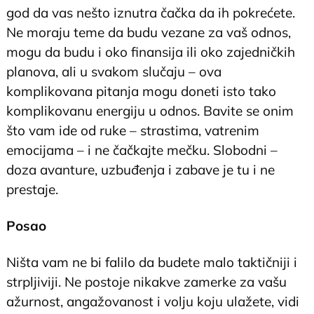
god da vas nešto iznutra čačka da ih pokrećete.
Ne moraju teme da budu vezane za vaš odnos,
mogu da budu i oko finansija ili oko zajedničkih
planova, ali u svakom slučaju – ova
komplikovana pitanja mogu doneti isto tako
komplikovanu energiju u odnos. Bavite se onim
što vam ide od ruke – strastima, vatrenim
emocijama – i ne čačkajte mečku. Slobodni –
doza avanture, uzbuđenja i zabave je tu i ne
prestaje.
Posao
Ništa vam ne bi falilo da budete malo taktičniji i
strpljiviji. Ne postoje nikakve zamerke za vašu
ažurnost, angažovanost i volju koju ulažete, vidi