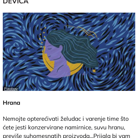
DEVICA
Pixabay
Hrana
Nemojte opterećivati želudac i varenje time što
ćete jesti konzervirane namirnice, suvu hranu,
previše suhomesnatih proizvoda...Prijala bi vam