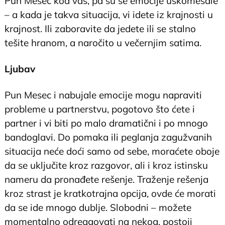
Pun Mesec kod vas, pa su se emocije uskomešale
– a kada je takva situacija, vi idete iz krajnosti u
krajnost. Ili zaboravite da jedete ili se stalno
tešite hranom, a naročito u večernjim satima.
Ljubav
Pun Mesec i nabujale emocije mogu napraviti
probleme u partnerstvu, pogotovo što ćete i
partner i vi biti po malo dramatični i po mnogo
bandoglavi. Do pomaka ili peglanja zagužvanih
situacija neće doći samo od sebe, moraćete oboje
da se uključite kroz razgovor, ali i kroz istinsku
nameru da pronađete rešenje. Traženje rešenja
kroz strast je kratkotrajna opcija, ovde će morati
da se ide mnogo dublje. Slobodni – možete
momentalno odreagovati na nekog, postoji