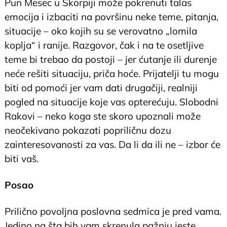
Pun Mesec u Škorpiji može pokrenuti talas
emocija i izbaciti na površinu neke teme, pitanja,
situacije – oko kojih su se verovatno „lomila
koplja“ i ranije. Razgovor, čak i na te osetljive
teme bi trebao da postoji – jer ćutanje ili durenje
neće rešiti situaciju, priča hoće. Prijatelji tu mogu
biti od pomoći jer vam dati drugačiji, realniji
pogled na situacije koje vas opterećuju. Slobodni
Rakovi – neko koga ste skoro upoznali može
neočekivano pokazati popriličnu dozu
zainteresovanosti za vas. Da li da ili ne – izbor će
biti vaš.
Posao
Prilično povoljna poslovna sedmica je pred vama.
Jedino na šta bih vam skrenula pažnju jeste