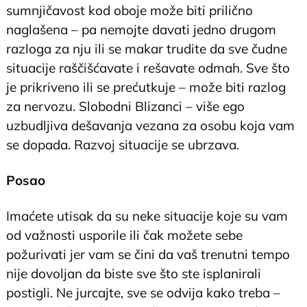
sumnjičavost kod oboje može biti prilično
naglašena – pa nemojte davati jedno drugom
razloga za nju ili se makar trudite da sve čudne
situacije raščišćavate i rešavate odmah. Sve što
je prikriveno ili se prećutkuje – može biti razlog
za nervozu. Slobodni Blizanci – više ego
uzbudljiva dešavanja vezana za osobu koja vam
se dopada. Razvoj situacije se ubrzava.
Posao
Imaćete utisak da su neke situacije koje su vam
od važnosti usporile ili čak možete sebe
požurivati jer vam se čini da vaš trenutni tempo
nije dovoljan da biste sve što ste isplanirali
postigli. Ne jurcajte, sve se odvija kako treba –