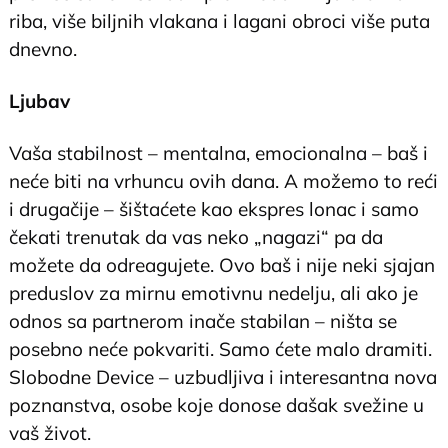
riba, više biljnih vlakana i lagani obroci više puta
dnevno.
Ljubav
Vaša stabilnost – mentalna, emocionalna – baš i
neće biti na vrhuncu ovih dana. A možemo to reći
i drugačije – šištaćete kao ekspres lonac i samo
čekati trenutak da vas neko „nagazi“ pa da
možete da odreagujete. Ovo baš i nije neki sjajan
preduslov za mirnu emotivnu nedelju, ali ako je
odnos sa partnerom inače stabilan – ništa se
posebno neće pokvariti. Samo ćete malo dramiti.
Slobodne Device – uzbudljiva i interesantna nova
poznanstva, osobe koje donose dašak svežine u
vaš život.