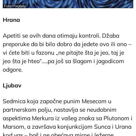
Foto Pixabay
Hrana
Apetiti se ovih dana otimaju kontroli. Džaba
preporuke da bi bilo dobro da jedete ovo ili ono –
vi ćete biti u fazonu „ne pitajte šta je jeo, taj je
jeo šta je hteo“.....pa još sa šlagom i jagodicom
odgore.
Ljubav
Sedmica koja započne punim Mesecom u
partnerskom polju, nastavlja se neudobnim
aspektima Merkura iz vašeg znaka sa Plutonom i
Marsom, a završava konjunkcijom Sunca i Urana
kod vas – baš i ne obećava mirne i ležerne,