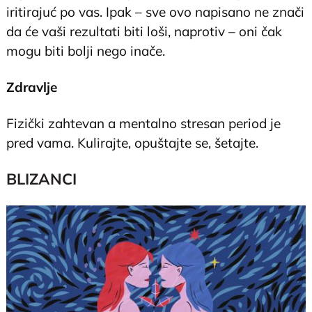
iritirajuć po vas. Ipak – sve ovo napisano ne znači
da će vaši rezultati biti loši, naprotiv – oni čak
mogu biti bolji nego inače.
Zdravlje
Fizički zahtevan a mentalno stresan period je
pred vama. Kulirajte, opuštajte se, šetajte.
BLIZANCI