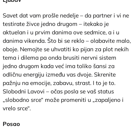
Savet dat vam prošle nedelje – da partner i vi ne
testirate živce jedno drugom – itekako je
aktuelan i u prvim danima ove sedmice, a i u
danima vikenda. Što bi se reklo – olabavite malo,
oboje. Nemojte se uhvatiti ko pijan za plot nekih
tema i dilema pa onda brusiti nervni sistem
jedno drugom kada već ima toliko šansi za
odličnu energiju između vas dvoje. Skrenite
pažnju na emocije, zabavu, strast. I to je to.
Slobodni Lavovi – očas posla se vaš status
„slobodno srce“ može promeniti u „zapaljeno i
vrelo srce“.
Posao