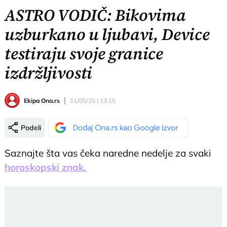
ASTRO VODIČ: Bikovima
uzburkano u ljubavi, Device
testiraju svoje granice
izdržljivosti
Ekipa Ona.rs
11/05/25 | 13:15
Podeli
Saznajte šta vas čeka naredne nedelje za svaki
horoskopski znak.