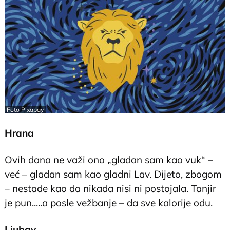
Foto Pixabay
Hrana
Ovih dana ne važi ono „gladan sam kao vuk“ –
već – gladan sam kao gladni Lav. Dijeto, zbogom
– nestade kao da nikada nisi ni postojala. Tanjir
je pun.....a posle vežbanje – da sve kalorije odu.
Ljubav