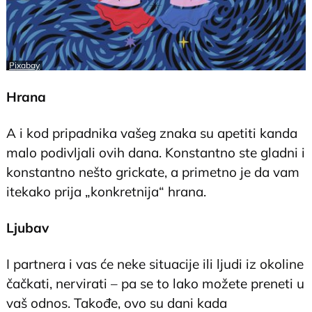
Pixabay
Hrana
A i kod pripadnika vašeg znaka su apetiti kanda
malo podivljali ovih dana. Konstantno ste gladni i
konstantno nešto grickate, a primetno je da vam
itekako prija „konkretnija“ hrana.
Ljubav
I partnera i vas će neke situacije ili ljudi iz okoline
čačkati, nervirati – pa se to lako možete preneti u
vaš odnos. Takođe, ovo su dani kada