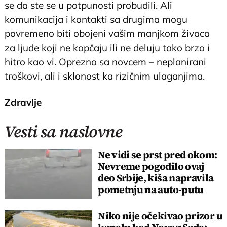
se da ste se u potpunosti probudili. Ali
komunikacija i kontakti sa drugima mogu
povremeno biti obojeni vašim manjkom živaca
za ljude koji ne kopčaju ili ne deluju tako brzo i
hitro kao vi. Oprezno sa novcem – neplanirani
troškovi, ali i sklonost ka rizičnim ulaganjima.
Zdravlje
Vesti sa naslovne
Ne vidi se prst pred okom:
Nevreme pogodilo ovaj
deo Srbije, kiša napravila
pometnju na auto-putu
Niko nije očekivao prizor u