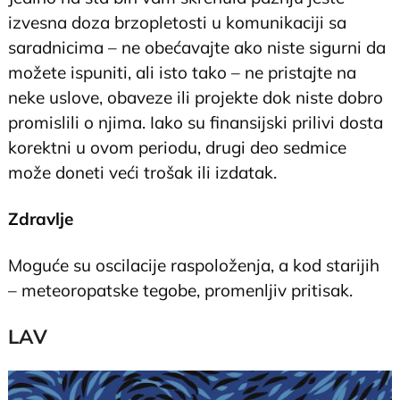
izvesna doza brzopletosti u komunikaciji sa
saradnicima – ne obećavajte ako niste sigurni da
možete ispuniti, ali isto tako – ne pristajte na
neke uslove, obaveze ili projekte dok niste dobro
promislili o njima. Iako su finansijski prilivi dosta
korektni u ovom periodu, drugi deo sedmice
može doneti veći trošak ili izdatak.
Zdravlje
Moguće su oscilacije raspoloženja, a kod starijih
– meteoropatske tegobe, promenljiv pritisak.
LAV