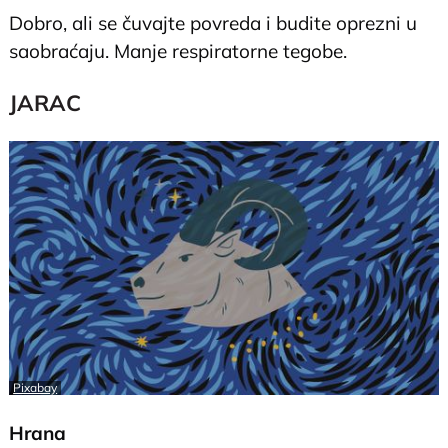
Dobro, ali se čuvajte povreda i budite oprezni u
saobraćaju. Manje respiratorne tegobe.
JARAC
Pixabay
Hrana