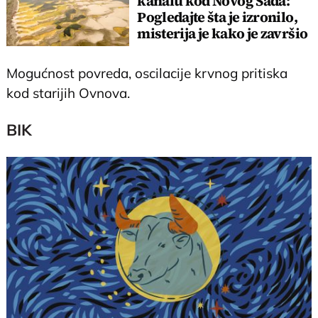
kanalu kod Novog Sada:
Pogledajte šta je izronilo,
misterija je kako je završio
tu
Mogućnost povreda, oscilacije krvnog pritiska
kod starijih Ovnova.
BIK