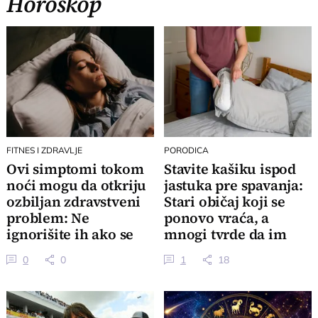
Horoskop
FITNES I ZDRAVLJE
PORODICA
Ovi simptomi tokom
Stavite kašiku ispod
noći mogu da otkriju
jastuka pre spavanja:
ozbiljan zdravstveni
Stari običaj koji se
problem: Ne
ponovo vraća, a
ignorišite ih ako se
mnogi tvrde da im
često ponavljaju
pomaže
0
0
1
18