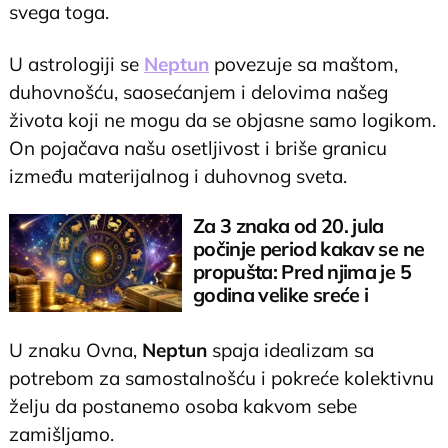
svega toga.
U astrologiji se
Neptun
povezuje sa maštom,
duhovnošću, saosećanjem i delovima našeg
života koji ne mogu da se objasne samo logikom.
On pojačava našu osetljivost i briše granicu
između materijalnog i duhovnog sveta.
Za 3 znaka od 20. jula
počinje period kakav se ne
propušta: Pred njima je 5
godina velike sreće i
prosperiteta
U znaku Ovna,
Neptun
spaja idealizam sa
potrebom za samostalnošću i pokreće kolektivnu
želju da postanemo osoba kakvom sebe
zamišljamo.