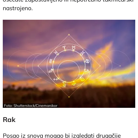
nastrojeno.
Foto: Shutterstock/Cinemanikor
Rak
Posao iz snova mogao bi izgledati drugačije