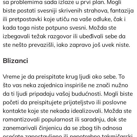
sa problemima sada izlaze u prvi plan. Mogli
biste postati svesniji skrivenih strahova, fantazija
ili pretpostavki koje utiču na vaše odluke, čak i
kada toga niste potpuno svesni. Možda ste
izbegavali težak razgovor ili ubeđivali sebe da
ste nešto prevazišli, iako zapravo još uvek niste.
Blizanci
Vreme je da preispitate krug ljudi oko sebe. To
što vas neka zajednica inspiriše ne znači nužno
da ti ljudi pripadaju vašoj budućnosti. Mogli biste
početi da preispitujete prijateljstvo ili poslovne
kontakte koje ste nekada idealizovali. Možda ste
romantizovali popularnost ili saradnju, dok ste
zanemarivali činjenicu da se zbog tih odnosa
osećate zapostavljeno ili nepotrebno takmičarski