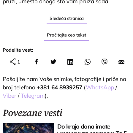
pruži, umesto onoga što vam pruža sada.
Sledeća stranica
Pročitajte ceo tekst
Podelite vest:
1
Pošaljite nam Vaše snimke, fotografije i priče na
broj telefona
+381 64 8939257
(
WhatsApp
/
Viber
/
Telegram
).
Povezane vesti
Do kraja dana imate