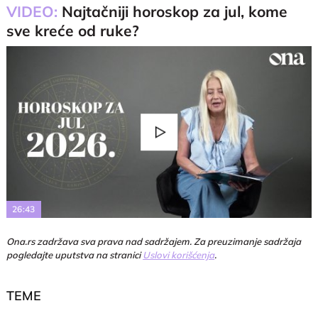
VIDEO:
Najtačniji horoskop za jul, kome
sve kreće od ruke?
Play
Video
26:43
Ona.rs zadržava sva prava nad sadržajem. Za preuzimanje sadržaja
pogledajte uputstva na stranici
Uslovi korišćenja
.
TEME