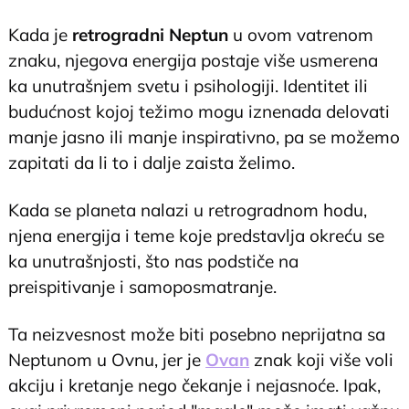
Kada je
retrogradni Neptun
u ovom vatrenom
znaku, njegova energija postaje više usmerena
ka unutrašnjem svetu i psihologiji. Identitet ili
budućnost kojoj težimo mogu iznenada delovati
manje jasno ili manje inspirativno, pa se možemo
zapitati da li to i dalje zaista želimo.
Kada se planeta nalazi u retrogradnom hodu,
njena energija i teme koje predstavlja okreću se
ka unutrašnjosti, što nas podstiče na
preispitivanje i samoposmatranje.
Ta neizvesnost može biti posebno neprijatna sa
Neptunom u Ovnu, jer je
Ovan
znak koji više voli
akciju i kretanje nego čekanje i nejasnoće. Ipak,