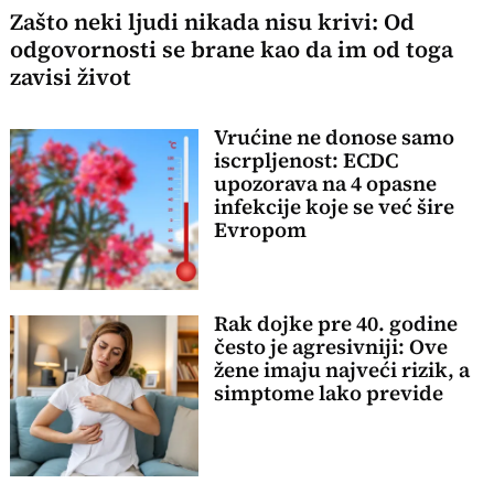
Zašto neki ljudi nikada nisu krivi: Od
odgovornosti se brane kao da im od toga
zavisi život
Vrućine ne donose samo
iscrpljenost: ECDC
upozorava na 4 opasne
infekcije koje se već šire
Evropom
Rak dojke pre 40. godine
često je agresivniji: Ove
žene imaju najveći rizik, a
simptome lako previde