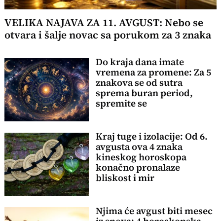
VELIKA NAJAVA ZA 11. AVGUST: Nebo se
otvara i šalje novac sa porukom za 3 znaka
Do kraja dana imate
vremena za promene: Za 5
znakova se od sutra
sprema buran period,
spremite se
Kraj tuge i izolacije: Od 6.
avgusta ova 4 znaka
kineskog horoskopa
konačno pronalaze
bliskost i mir
Njima će avgust biti mesec