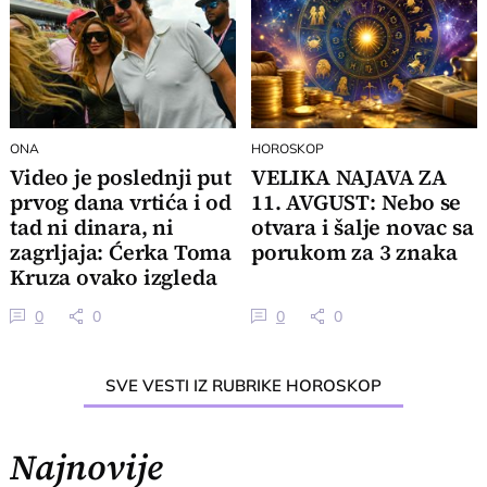
ONA
HOROSKOP
Video je poslednji put
VELIKA NAJAVA ZA
prvog dana vrtića i od
11. AVGUST: Nebo se
tad ni dinara, ni
otvara i šalje novac sa
zagrljaja: Ćerka Toma
porukom za 3 znaka
Kruza ovako izgleda
0
0
0
0
SVE VESTI IZ RUBRIKE HOROSKOP
Najnovije