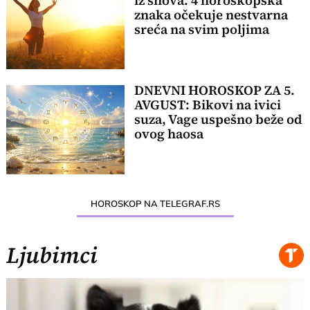
iz snova: 4 horoskopska
znaka očekuje nestvarna
sreća na svim poljima
DNEVNI HOROSKOP ZA 5.
AVGUST: Bikovi na ivici
suza, Vage uspešno beže od
ovog haosa
HOROSKOP NA TELEGRAF.RS
Ljubimci