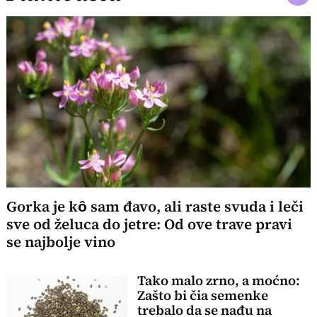
Gorka je kȏ sam đavo, ali raste svuda i leči
sve od želuca do jetre: Od ove trave pravi
se najbolje vino
Tako malo zrno, a moćno:
Zašto bi čia semenke
trebalo da se nađu na