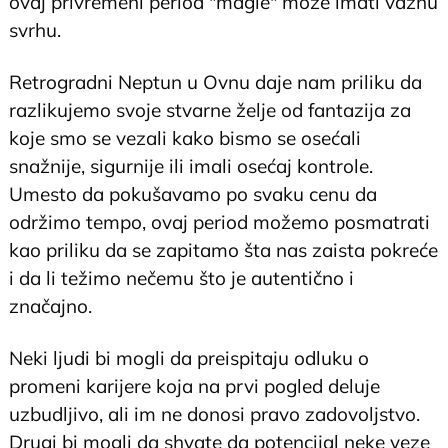
ovaj privremeni period "magle" može imati važnu
svrhu.
Retrogradni Neptun u Ovnu daje nam priliku da
razlikujemo svoje stvarne želje od fantazija za
koje smo se vezali kako bismo se osećali
snažnije, sigurnije ili imali osećaj kontrole.
Umesto da pokušavamo po svaku cenu da
održimo tempo, ovaj period možemo posmatrati
kao priliku da se zapitamo šta nas zaista pokreće
i da li težimo nečemu što je autentično i
značajno.
Neki ljudi bi mogli da preispitaju odluku o
promeni karijere koja na prvi pogled deluje
uzbudljivo, ali im ne donosi pravo zadovoljstvo.
Drugi bi mogli da shvate da potencijal neke veze