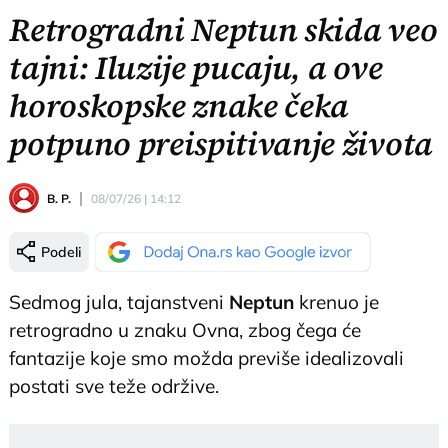
Retrogradni Neptun skida veo
tajni: Iluzije pucaju, a ove
horoskopske znake čeka
potpuno preispitivanje života
B. P.
08/07/26 | 14:12
Podeli
Sedmog jula, tajanstveni
Neptun
krenuo je
retrogradno u znaku Ovna, zbog čega će
fantazije koje smo možda previše idealizovali
postati sve teže održive.