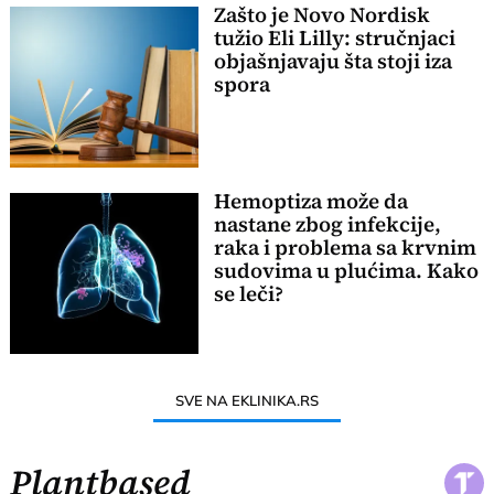
Zašto je Novo Nordisk
tužio Eli Lilly: stručnjaci
objašnjavaju šta stoji iza
spora
Hemoptiza može da
nastane zbog infekcije,
raka i problema sa krvnim
sudovima u plućima. Kako
se leči?
SVE NA EKLINIKA.RS
Plantbased