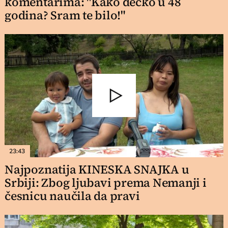
komentarima: "Kako dečko u 48
godina? Sram te bilo!"
23:43
Najpoznatija KINESKA SNAJKA u
Srbiji: Zbog ljubavi prema Nemanji i
česnicu naučila da pravi