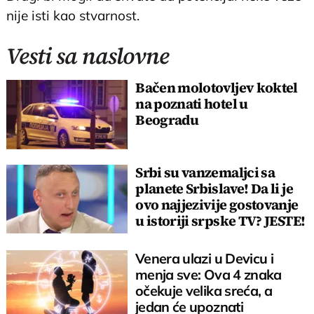
nije isti kao stvarnost.
Vesti sa naslovne
Bačen molotovljev koktel
na poznati hotel u
Beogradu
Srbi su vanzemaljci sa
planete Srbislave! Da li je
ovo najjezivije gostovanje
u istoriji srpske TV? JESTE!
Venera ulazi u Devicu i
menja sve: Ova 4 znaka
očekuje velika sreća, a
jedan će upoznati