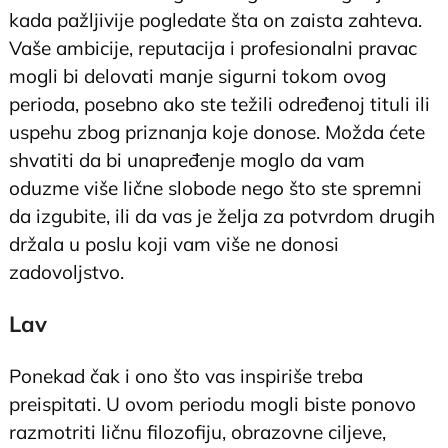
kada pažljivije pogledate šta on zaista zahteva.
Vaše ambicije, reputacija i profesionalni pravac
mogli bi delovati manje sigurni tokom ovog
perioda, posebno ako ste težili određenoj tituli ili
uspehu zbog priznanja koje donose. Možda ćete
shvatiti da bi unapređenje moglo da vam
oduzme više lične slobode nego što ste spremni
da izgubite, ili da vas je želja za potvrdom drugih
držala u poslu koji vam više ne donosi
zadovoljstvo.
Lav
Ponekad čak i ono što vas inspiriše treba
preispitati. U ovom periodu mogli biste ponovo
razmotriti ličnu filozofiju, obrazovne ciljeve,