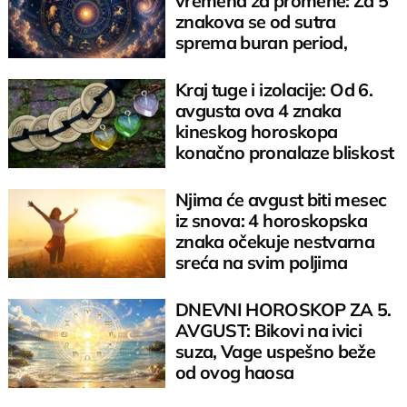
vremena za promene: Za 5
znakova se od sutra
sprema buran period,
spremite se
Kraj tuge i izolacije: Od 6.
avgusta ova 4 znaka
kineskog horoskopa
konačno pronalaze bliskost
i mir
Njima će avgust biti mesec
iz snova: 4 horoskopska
znaka očekuje nestvarna
sreća na svim poljima
DNEVNI HOROSKOP ZA 5.
AVGUST: Bikovi na ivici
suza, Vage uspešno beže
od ovog haosa