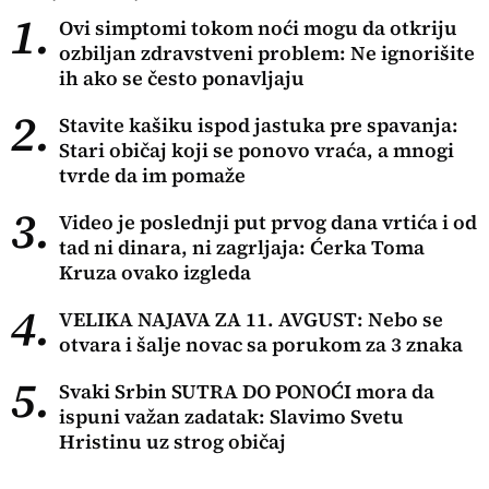
1.
Ovi simptomi tokom noći mogu da otkriju
ozbiljan zdravstveni problem: Ne ignorišite
ih ako se često ponavljaju
2.
Stavite kašiku ispod jastuka pre spavanja:
Stari običaj koji se ponovo vraća, a mnogi
tvrde da im pomaže
3.
Video je poslednji put prvog dana vrtića i od
tad ni dinara, ni zagrljaja: Ćerka Toma
Kruza ovako izgleda
4.
VELIKA NAJAVA ZA 11. AVGUST: Nebo se
otvara i šalje novac sa porukom za 3 znaka
5.
Svaki Srbin SUTRA DO PONOĆI mora da
ispuni važan zadatak: Slavimo Svetu
Hristinu uz strog običaj