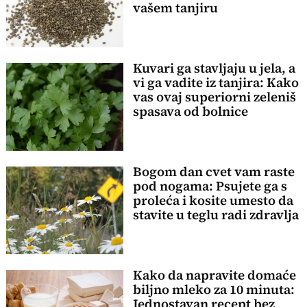
vašem tanjiru
Kuvari ga stavljaju u jela, a
vi ga vadite iz tanjira: Kako
vas ovaj superiorni zeleniš
spasava od bolnice
Bogom dan cvet vam raste
pod nogama: Psujete ga s
proleća i kosite umesto da
stavite u teglu radi zdravlja
Kako da napravite domaće
biljno mleko za 10 minuta:
Jednostavan recept bez