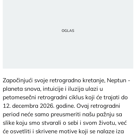
Započinjući svoje retrogradno kretanje, Neptun -
planeta snova, intuicije i iluzija ulazi u
petomesečni retrogradni ciklus koji će trajati do
12. decembra 2026. godine. Ovaj retrogradni
period neće samo preusmeriti našu pažnju sa
slike koju smo stvarali o sebi i svom životu, već
će osvetliti i skrivene motive koji se nalaze iza