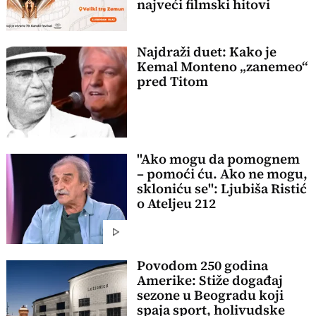
najveći filmski hitovi
Najdraži duet: Kako je
Kemal Monteno „zanemeo“
pred Titom
"Ako mogu da pomognem
– pomoći ću. Ako ne mogu,
skloniću se": Ljubiša Ristić
o Ateljeu 212
Povodom 250 godina
Amerike: Stiže događaj
sezone u Beogradu koji
spaja sport, holivudske