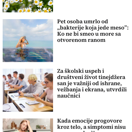
Pet osoba umrlo od
„bakterije koja jede meso”:
Ko ne bi smeo u more sa
otvorenom ranom
Za školski uspeh i
društveni život tinejdžera
san je važniji od ishrane,
vežbanja i ekrana, utvrdili
naučnici
Kada emocije progovore
kroz telo, a simptomi nisu