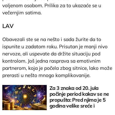
voljenom osobom. Prilika za to ukazaće se u
večernjim satima.
LAV
Obavezali ste se na nešto i sada žurite da to
ispunite u zadatom roku. Prisutan je manji nivo
nervoze, ali uspevate da držite situaciju pod
kontrolom. Još jedna rasprava sa emotivnim
partnerom, koja je počela zbog sitnice, lako može
prerasti u nešto mnogo komplikovanije.
Za 3 znaka od 20. jula
počinje period kakav se ne
propušta: Pred njima je 5
godina velike sreće i
prosperiteta