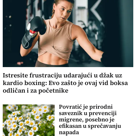
Istresite frustraciju udarajući u džak uz
kardio boxing: Evo zašto je ovaj vid boksa
odličan i za početnike
Povratić je prirodni
saveznik u prevenciji
migrene, posebno je
efikasan u sprečavanju
napada