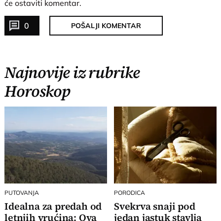
će ostaviti komentar.
0
POŠALJI KOMENTAR
Najnovije iz rubrike
Horoskop
PUTOVANJA
PORODICA
Idealna za predah od
Svekrva snaji pod
letnjih vrućina: Ova
jedan jastuk stavlja