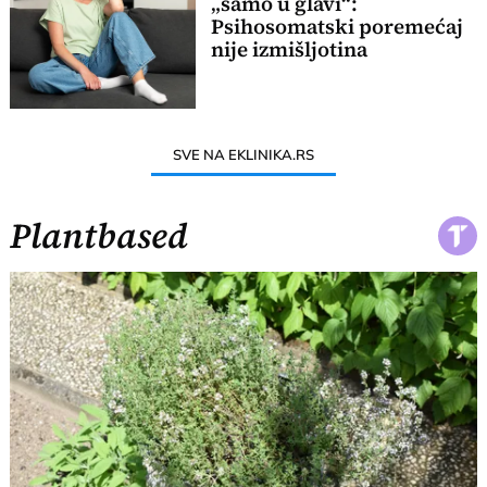
„samo u glavi“:
Psihosomatski poremećaj
nije izmišljotina
SVE NA EKLINIKA.RS
Plantbased