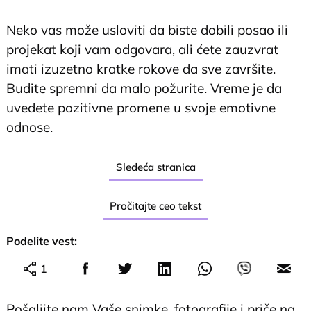
Neko vas može usloviti da biste dobili posao ili
projekat koji vam odgovara, ali ćete zauzvrat
imati izuzetno kratke rokove da sve završite.
Budite spremni da malo požurite. Vreme je da
uvedete pozitivne promene u svoje emotivne
odnose.
Sledeća stranica
Pročitajte ceo tekst
Podelite vest:
1
Pošaljite nam Vaše snimke, fotografije i priče na