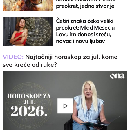
preokret, jedna stvar je
ključna
Četiri znaka čeka veliki
preokret: Mlad Mesec u
Lavu im donosi sreću,
novac i novu ljubav
VIDEO:
Najtačniji horoskop za jul, kome
sve kreće od ruke?
Play
Video