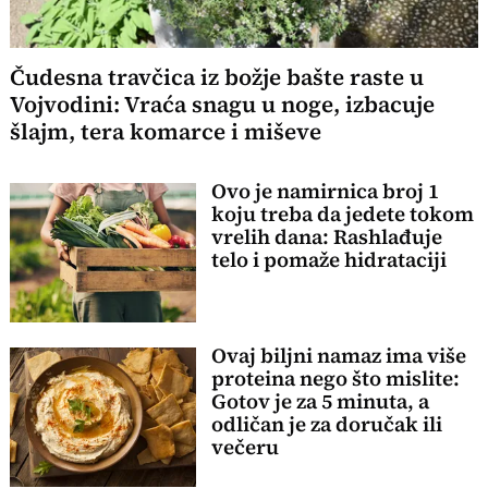
Čudesna travčica iz božje bašte raste u
Vojvodini: Vraća snagu u noge, izbacuje
šlajm, tera komarce i miševe
Ovo je namirnica broj 1
koju treba da jedete tokom
vrelih dana: Rashlađuje
telo i pomaže hidrataciji
Ovaj biljni namaz ima više
proteina nego što mislite:
Gotov je za 5 minuta, a
odličan je za doručak ili
večeru