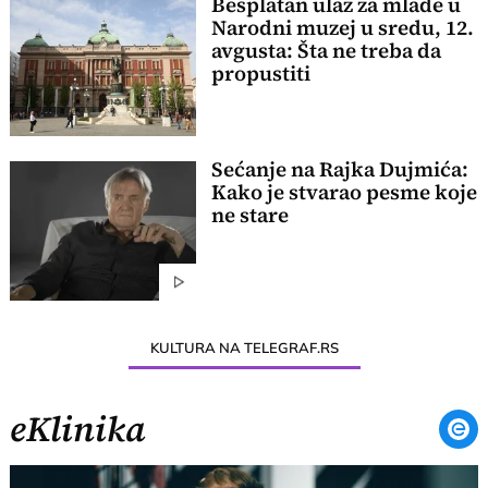
Besplatan ulaz za mlade u
Narodni muzej u sredu, 12.
avgusta: Šta ne treba da
propustiti
Sećanje na Rajka Dujmića:
Kako je stvarao pesme koje
ne stare
KULTURA NA TELEGRAF.RS
eKlinika