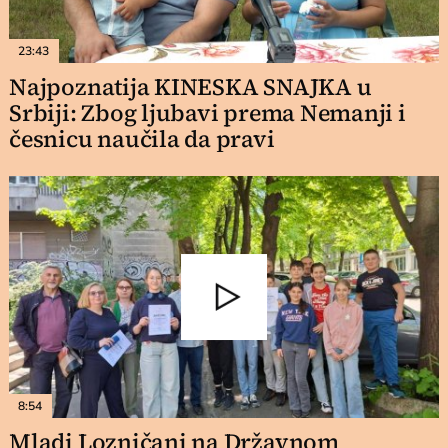
23:43
Najpoznatija KINESKA SNAJKA u
Srbiji: Zbog ljubavi prema Nemanji i
česnicu naučila da pravi
8:54
Mladi Lozničani na Državnom