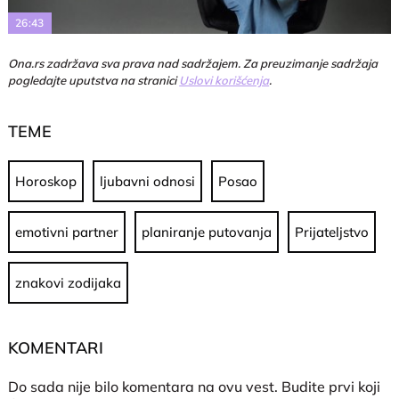
26:43
Ona.rs zadržava sva prava nad sadržajem. Za preuzimanje sadržaja
pogledajte uputstva na stranici
Uslovi korišćenja
.
TEME
Horoskop
ljubavni odnosi
Posao
emotivni partner
planiranje putovanja
Prijateljstvo
znakovi zodijaka
KOMENTARI
Do sada nije bilo komentara na ovu vest.
Budite prvi koji