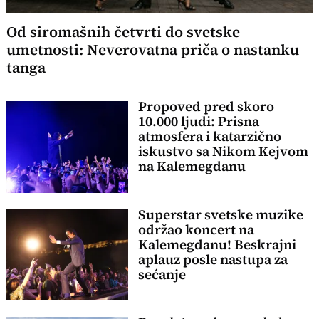
Od siromašnih četvrti do svetske
umetnosti: Neverovatna priča o nastanku
tanga
Propoved pred skoro
10.000 ljudi: Prisna
atmosfera i katarzično
iskustvo sa Nikom Kejvom
na Kalemegdanu
Superstar svetske muzike
održao koncert na
Kalemegdanu! Beskrajni
aplauz posle nastupa za
sećanje