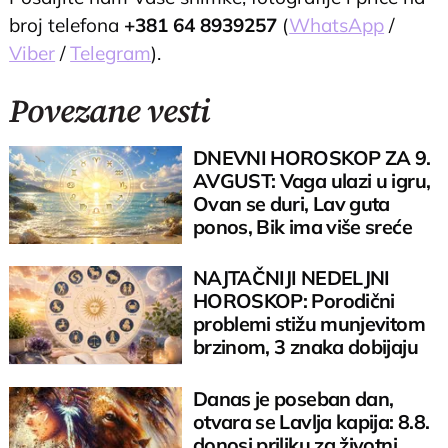
broj telefona
+381 64 8939257
(
WhatsApp
/
Viber
/
Telegram
).
Povezane vesti
DNEVNI HOROSKOP ZA 9.
AVGUST: Vaga ulazi u igru,
Ovan se duri, Lav guta
ponos, Bik ima više sreće
nego pameti
NAJTAČNIJI NEDELJNI
HOROSKOP: Porodični
problemi stižu munjevitom
brzinom, 3 znaka dobijaju
važan poziv
Danas je poseban dan,
otvara se Lavlja kapija: 8.8.
donosi priliku za životni