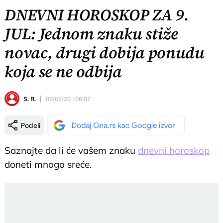
DNEVNI HOROSKOP ZA 9.
JUL: Jednom znaku stiže
novac, drugi dobija ponudu
koja se ne odbija
S. R.
09/07/26 | 06:07
Podeli
Saznajte da li će vašem znaku
dnevni horoskop
doneti mnogo sreće.