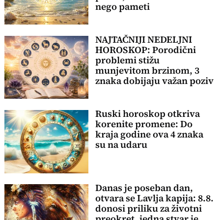
nego pameti
NAJTAČNIJI NEDELJNI
HOROSKOP: Porodični
problemi stižu
munjevitom brzinom, 3
znaka dobijaju važan poziv
Ruski horoskop otkriva
korenite promene: Do
kraja godine ova 4 znaka
su na udaru
Danas je poseban dan,
otvara se Lavlja kapija: 8.8.
donosi priliku za životni
preokret, jedna stvar je