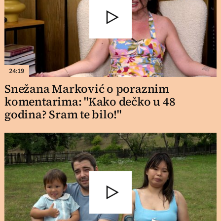
24:19
Snežana Marković o poraznim
komentarima: "Kako dečko u 48
godina? Sram te bilo!"