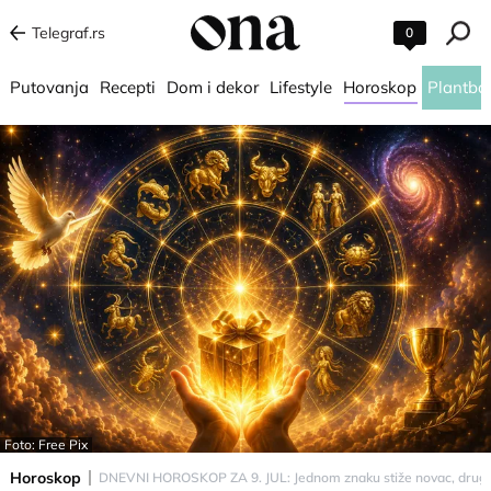
Telegraf.rs
0
Putovanja
Recepti
Dom i dekor
Lifestyle
Horoskop
Plantba
Foto: Free Pix
Horoskop
DNEVNI HOROSKOP ZA 9. JUL: Jednom znaku stiže novac, drugi d