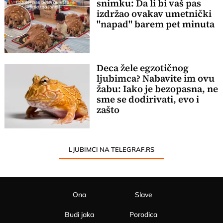
snimku: Da li bi vaš pas
izdržao ovakav umetnički
"napad" barem pet minuta
Deca žele egzotičnog
ljubimca? Nabavite im ovu
žabu: Iako je bezopasna, ne
sme se dodirivati, evo i
zašto
LJUBIMCI NA TELEGRAF.RS
Ona
Slave
Budi jaka
Porodica