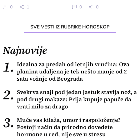
sve u stresu
jutra
0
1
0
0
SVE VESTI IZ RUBRIKE HOROSKOP
Najnovije
1.
Idealna za predah od letnjih vrućina: Ova
planina udaljena je tek nešto manje od 2
sata vožnje od Beograda
2.
Svekrva snaji pod jedan jastuk stavlja nož, a
pod drugi makaze: Prija kupuje papuče da
vrati milo za drago
3.
Muče vas kilaža, umor i raspoloženje?
Postoji način da prirodno dovedete
hormone u red, nije sve u stresu