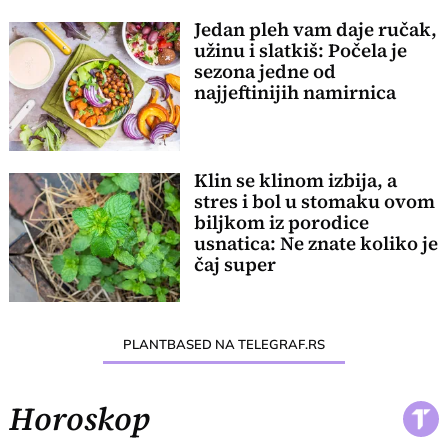
Jedan pleh vam daje ručak,
užinu i slatkiš: Počela je
sezona jedne od
najjeftinijih namirnica
Klin se klinom izbija, a
stres i bol u stomaku ovom
biljkom iz porodice
usnatica: Ne znate koliko je
čaj super
PLANTBASED NA TELEGRAF.RS
Horoskop