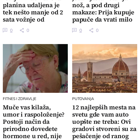
planina udaljena je
nož, a pod drugi
tek nešto manje od 2
makaze: Prija kupuje
sata vožnje od
papuče da vrati milo
Beograda
za drago
0
0
0
0
FITNES I ZDRAVLJE
PUTOVANJA
Muče vas kilaža,
12 najlepših mesta na
umor i raspoloženje?
svetu gde vam auto
Postoji način da
uopšte ne treba: Ovi
prirodno dovedete
gradovi stvoreni su za
hormone u red, nije
pešačenje od ranog