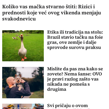
Koliko vas mačka stvarno štiti: Rizici i
prednosti koje već ovog vikenda menjaju
svakodnevicu
Etika ili tradicija na stolu:
Brazil stavio tačku na foie
gras, ove zemlje i dalje
sprovode surovu praksu
Mislite da pas zna kako se
zovete? Nema šanse: OVO
je pravi razlog zašto vas
nikada ne pomeša s
drugima
Svi pričaju o ovom