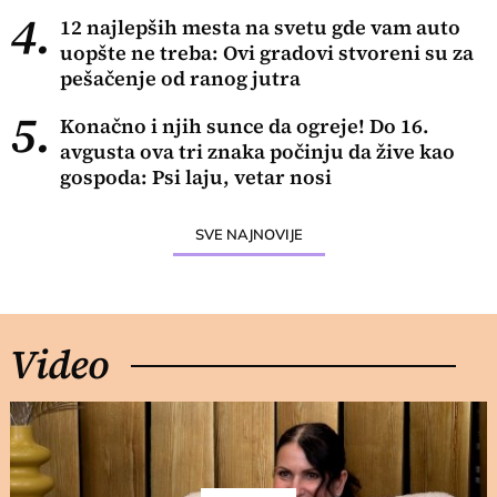
4.
12 najlepših mesta na svetu gde vam auto
uopšte ne treba: Ovi gradovi stvoreni su za
pešačenje od ranog jutra
5.
Konačno i njih sunce da ogreje! Do 16.
avgusta ova tri znaka počinju da žive kao
gospoda: Psi laju, vetar nosi
SVE NAJNOVIJE
Video