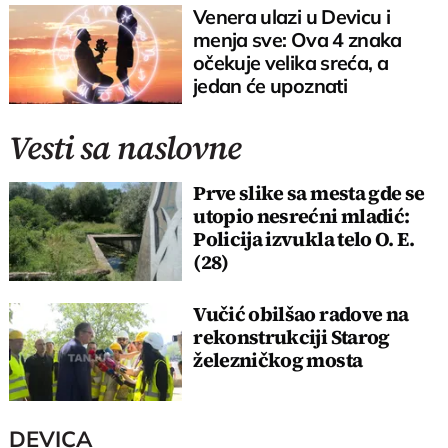
Venera ulazi u Devicu i
menja sve: Ova 4 znaka
očekuje velika sreća, a
jedan će upoznati
sudbinsku ljubav
Vesti sa naslovne
Prve slike sa mesta gde se
utopio nesrećni mladić:
Policija izvukla telo O. E.
(28)
Vučić obilšao radove na
rekonstrukciji Starog
železničkog mosta
DEVICA