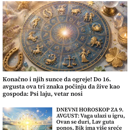
Konačno i njih sunce da ogreje! Do 16.
avgusta ova tri znaka počinju da žive kao
gospoda: Psi laju, vetar nosi
DNEVNI HOROSKOP ZA 9.
AVGUST: Vaga ulazi u igru,
Ovan se duri, Lav guta
ponos, Bik ima više sreće