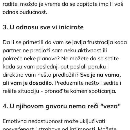
radite, možda je vreme da se zapitate ima li vaš
odnos budućnost.
3. U odnosu sve vi inicirate
Da li se primetili da vam se javlja frustracija kada
partner ne predloži sam neku aktivnost ili
pokreće neke planove? Ne možete da se setite
kada su vam poslednji put poslali poruku i
direktno vam nešto predložili?
Sve je na vama,
ali vam je dosadilo.
Preduzmite nešto i sedite i
rešite situaciju - pronađite kamen spoticanja.
4. U njihovom govoru nema reči "veza"
Emotivna nedostupnost može uključivati
posvećenost i strahove od intimnosti. Možete