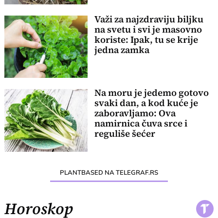
Važi za najzdraviju biljku
na svetu i svi je masovno
koriste: Ipak, tu se krije
jedna zamka
Na moru je jedemo gotovo
svaki dan, a kod kuće je
zaboravljamo: Ova
namirnica čuva srce i
reguliše šećer
PLANTBASED NA TELEGRAF.RS
Horoskop