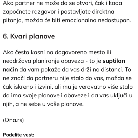
Ako partner ne može da se otvori, čak i kada
započnete razgovor i postavljate direktna
pitanja, možda će biti emocionalno nedostupan.
6. Kvari planove
Ako često kasni na dogovoreno mesto ili
neodržava planiranje obaveza - to je
suptilan
način
da vam pokaže da vas drži na distanci. To
ne znači da partneru nije stalo do vas, možda se
čak iskreno i izvini, ali mu je verovatno više stalo
da ima svoje planove i obaveze i da vas uključi u
njih, a ne sebe u vaše planove.
(Ona.rs)
Podelite vest: