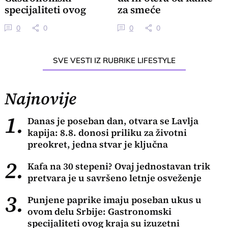
specijaliteti ovog
za smeće
kraja su izuzetni
0
0
0
0
SVE VESTI IZ RUBRIKE LIFESTYLE
Najnovije
1.
Danas je poseban dan, otvara se Lavlja
kapija: 8.8. donosi priliku za životni
preokret, jedna stvar je ključna
2.
Kafa na 30 stepeni? Ovaj jednostavan trik
pretvara je u savršeno letnje osveženje
3.
Punjene paprike imaju poseban ukus u
ovom delu Srbije: Gastronomski
specijaliteti ovog kraja su izuzetni