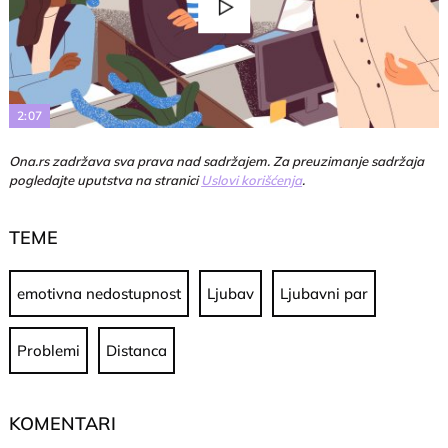
Play
Video
2:07
Ona.rs zadržava sva prava nad sadržajem. Za preuzimanje sadržaja
pogledajte uputstva na stranici
Uslovi korišćenja
.
TEME
emotivna nedostupnost
Ljubav
Ljubavni par
Problemi
Distanca
KOMENTARI