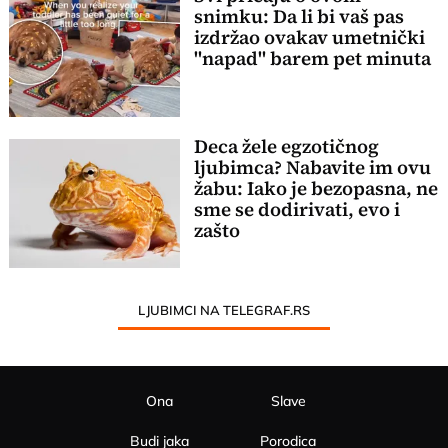
snimku: Da li bi vaš pas
izdržao ovakav umetnički
"napad" barem pet minuta
Deca žele egzotičnog
ljubimca? Nabavite im ovu
žabu: Iako je bezopasna, ne
sme se dodirivati, evo i
zašto
LJUBIMCI NA TELEGRAF.RS
Ona
Slave
Budi jaka
Porodica