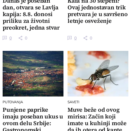
Danas je poseban
Kafa na 30 stepeni?
dan, otvara se Lavlja
Ovaj jednostavan trik
kapija: 8.8. donosi
pretvara je u savršeno
priliku za životni
letnje osveženje
preokret, jedna stvar
je ključna
0
0
0
0
PUTOVANJA
SAVETI
Punjene paprike
Muve beže od ovog
imaju poseban ukus u
mirisa: Začin koji
ovom delu Srbije:
imate u kuhinji može
Gastronomski
da ih otera od kante