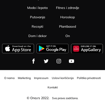
Moda i lepota
Fitnes i zdravlje
Putovanja
Horoskop
Recepti
Plantbased
Dom i dekor
On
O nama
Marketing
Impressum
Uslovi korišćenja
Politika privatnosti
Kontakt
© Ona.rs 2022.
Sva prava zadržana.