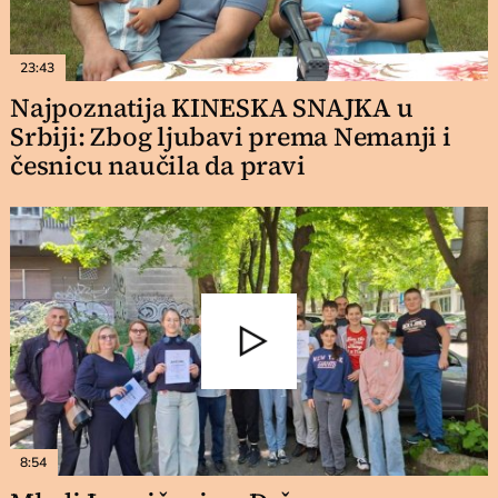
23:43
Najpoznatija KINESKA SNAJKA u
Srbiji: Zbog ljubavi prema Nemanji i
česnicu naučila da pravi
8:54