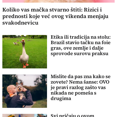
Koliko vas mačka stvarno štiti: Rizici i
prednosti koje već ovog vikenda menjaju
svakodnevicu
Etika ili tradicija na stolu:
Brazil stavio tačku na foie
gras, ove zemlje i dalje
sprovode surovu praksu
Mislite da pas zna kako se
zovete? Nema šanse: OVO
je pravi razlog zašto vas
nikada ne pomeša s
drugima
Svi pričaju o ovom