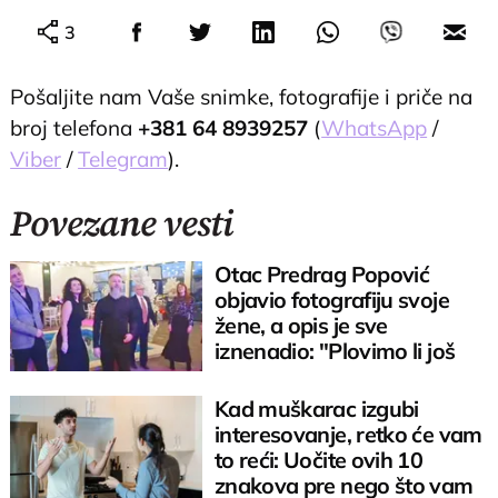
3
Pošaljite nam Vaše snimke, fotografije i priče na
broj telefona
+381 64 8939257
(
WhatsApp
/
Viber
/
Telegram
).
Povezane vesti
Otac Predrag Popović
objavio fotografiju svoje
žene, a opis je sve
iznenadio: "Plovimo li još
istim brodom?"
Kad muškarac izgubi
interesovanje, retko će vam
to reći: Uočite ovih 10
znakova pre nego što vam