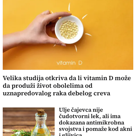
Velika studija otkriva da li vitamin D može
da produži život obolelima od
uznapredovalog raka debelog creva
Ulje čajevca nije
čudotvorni lek, ali ima
dokazana antimikrobna
svojstva i pomaže kod akni
i gljivica