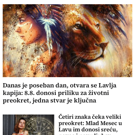
Danas je poseban dan, otvara se Lavlja
kapija: 8.8. donosi priliku za životni
preokret, jedna stvar je ključna
Četiri znaka čeka veliki
preokret: Mlad Mesec u
Lavu im donosi sreću,