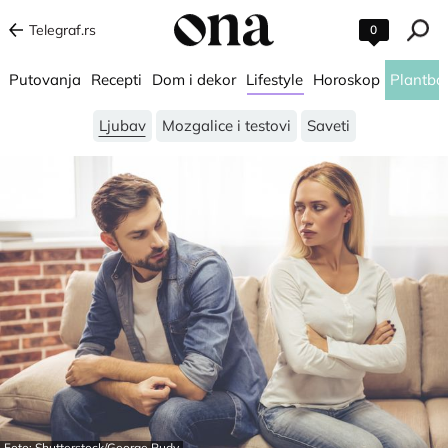
Telegraf.rs
0
Putovanja
Recepti
Dom i dekor
Lifestyle
Horoskop
Plantba
Ljubav
Mozgalice i testovi
Saveti
Foto: Shutterstock/George Rudy