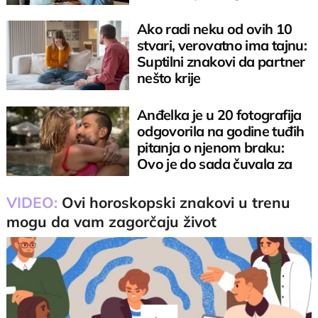
slomi srce
Ako radi neku od ovih 10
stvari, verovatno ima tajnu:
Suptilni znakovi da partner
nešto krije
Anđelka je u 20 fotografija
odgovorila na godine tuđih
pitanja o njenom braku:
Ovo je do sada čuvala za
sebe
VIDEO:
Ovi horoskopski znakovi u trenu
mogu da vam zagorčaju život