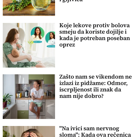
Koje lekove protiv bolova
smeju da koriste dojilje i
kada je potreban poseban
oprez
Zašto nam se vikendom ne
izlazi iz pidžame: Odmor,
iscrpljenost ili znak da
nam nije dobro?
"Na ivici sam nervnog
sloma": Kada ova rečenica