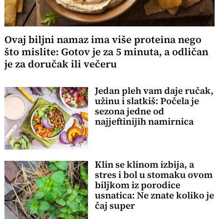
Ovaj biljni namaz ima više proteina nego
što mislite: Gotov je za 5 minuta, a odličan
je za doručak ili večeru
Jedan pleh vam daje ručak,
užinu i slatkiš: Počela je
sezona jedne od
najjeftinijih namirnica
Klin se klinom izbija, a
stres i bol u stomaku ovom
biljkom iz porodice
usnatica: Ne znate koliko je
čaj super