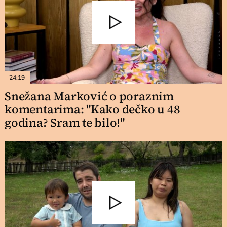
24:19
Snežana Marković o poraznim
komentarima: "Kako dečko u 48
godina? Sram te bilo!"