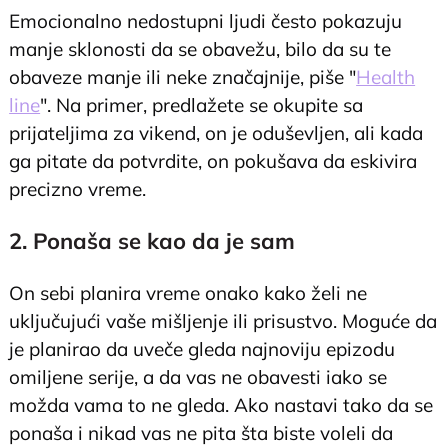
Emocionalno nedostupni ljudi često pokazuju
manje sklonosti da se obavežu, bilo da su te
obaveze manje ili neke značajnije, piše "
Health
line
". Na primer, predlažete se okupite sa
prijateljima za vikend, on je oduševljen, ali kada
ga pitate da potvrdite, on pokušava da eskivira
precizno vreme.
2. Ponaša se kao da je sam
On sebi planira vreme onako kako želi ne
uključujući vaše mišljenje ili prisustvo. Moguće da
je planirao da uveče gleda najnoviju epizodu
omiljene serije, a da vas ne obavesti iako se
možda vama to ne gleda. Ako nastavi tako da se
ponaša i nikad vas ne pita šta biste voleli da