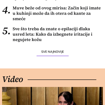
4.
Muve beže od ovog mirisa: Začin koji imate
u kuhinji može da ih otera od kante za
smeće
5.
Sve što treba da znate o epilaciji dlaka
usred leta: Kako da izbegnete iritacije i
negujete kožu
SVE NAJNOVIJE
Video