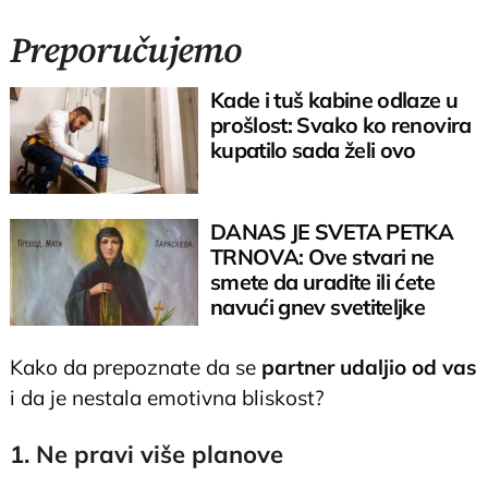
Preporučujemo
Kade i tuš kabine odlaze u
prošlost: Svako ko renovira
kupatilo sada želi ovo
DANAS JE SVETA PETKA
TRNOVA: Ove stvari ne
smete da uradite ili ćete
navući gnev svetiteljke
Kako da prepoznate da se
partner udaljio od vas
i da je nestala emotivna bliskost?
1. Ne pravi više planove