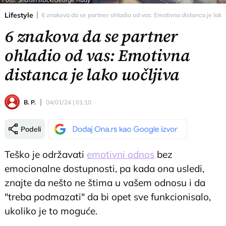
Lifestyle
6 znakova da se partner ohladio od vas: Emotivna distanca je lako 
6 znakova da se partner
ohladio od vas: Emotivna
distanca je lako uočljiva
B. P.
04/01/24 | 01:10
Podeli
Teško je održavati
emotivni odnos
bez
emocionalne dostupnosti, pa kada ona usledi,
znajte da nešto ne štima u vašem odnosu i da
"treba podmazati" da bi opet sve funkcionisalo,
ukoliko je to moguće.