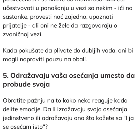
učestvovati u ponašanju u vezi sa nekim - ići na
sastanke, provesti noć zajedno, upoznati
prijatelje - ali oni ne žele da razgovaraju o
zvaničnoj vezi.
Kada pokušate da plivate do dubljih voda, oni bi
mogli napraviti pauzu na obali.
5. Odražavaju vaša osećanja umesto da
probude svoja
Obratite pažnju na to kako neko reaguje kada
delite emocije. Da li izražavaju svoja osećanja
jedinstveno ili odražavaju ono što kažete sa "I ja
se osećam isto"?