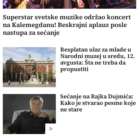
Superstar svetske muzike održao koncert
na Kalemegdanu! Beskrajni aplauz posle
nastupa za sećanje
Besplatan ulaz za mlade u
Narodni muzej u sredu, 12.
avgusta: Šta ne treba da
propustiti
Sećanje na Rajka Dujmića:
Kako je stvarao pesme koje
ne stare