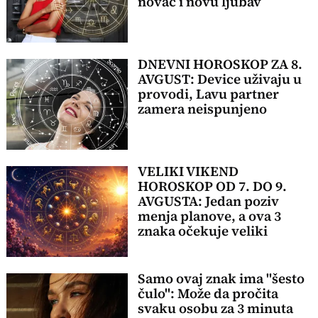
novac i novu ljubav
DNEVNI HOROSKOP ZA 8.
AVGUST: Device uživaju u
provodi, Lavu partner
zamera neispunjeno
VELIKI VIKEND
HOROSKOP OD 7. DO 9.
AVGUSTA: Jedan poziv
menja planove, a ova 3
znaka očekuje veliki
preokret
Samo ovaj znak ima "šesto
čulo": Može da pročita
svaku osobu za 3 minuta