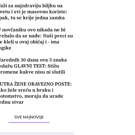
aži za najzdraviju biljku na
vetu i svi je masovno koriste:
pak, tu se krije jedna zamka
 novčaniku ovo nikada ne bi
rebalo da se nađe: Naši preci su
e kleli u ovaj običaj i - ima
ogike
arednih 30 dana ova 3 znaka
olažu GLAVNI TEST: Stižu
romene kakve nisu ni slutili
SUTRA ŽENE OBAVEZNO POSTE:
ko žele sreću u braku i
otomstvo, moraju da urade
ednu stvar
SVE NAJNOVIJE