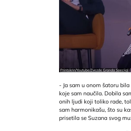
Printskrin/Youtube/Zvezde Granda Specijal
- Ja sam u onom šatoru bil
koje sam naučila. Dobila sam
onih ljudi koji toliko rade, t
sam harmonikašu, što su kas
prisetila se Suzana svog mu