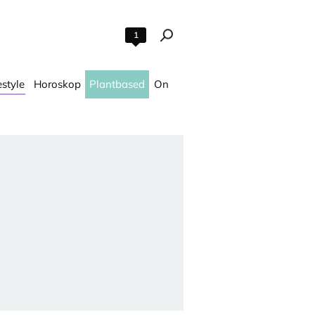
1
estyle
Horoskop
Plantbased
On