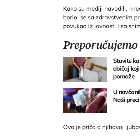
Kako su mediji navodili, kre
borio se sa zdravstvenim p
povukao iz javnosti i sa sn
Preporučujemo
Stavite ka
običaj koj
pomaže
U novčanik
Naši preci 
Ovo je priča o njihovoj ljubav