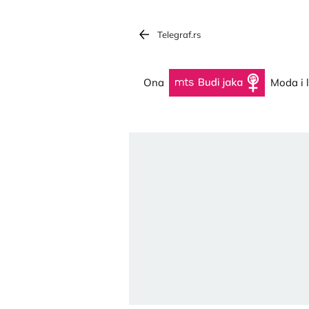
Telegraf.rs
Ona
Budi jaka
Moda i 