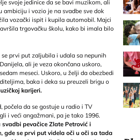
lje svoje jedinice da se bavi muzikom, ali
 ambiciju i vozio je na svadbe sve dok
ila vozački ispit i kupila automobil. Majci
završila trgovačku školu, kako bi imala bilo
 se prvi put zaljubila i udala sa nepunih
 Danijela, ali je veza okončana uskoro,
 sedam meseci. Uskoro, u želji da obezbedi
oditeljima, baka i deka su preuzeli brigu o
zičkoj karijeri.
, počela da se gostuje u radio i TV
li i veći angažmani, pa je tako 1996.
svadbi pevačice Zlate Petrović i
, gde se prvi put videla oči u oči sa tada