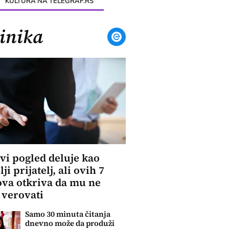
KULTURA NA TELEGRAF.RS
inika
vi pogled deluje kao
ji prijatelj, ali ovih 7
va otkriva da mu ne
 verovati
Samo 30 minuta čitanja
dnevno može da produži