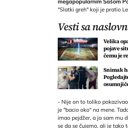
megapopularnim Sašom P
"Slatki greh" koji je pratio 
Vesti sa naslovn
Velika op
pojave sit
čemu je r
Snimak ha
Pogledajt
osumnjiče
- Nije on to toliko pokazivao
je "bacio oko" na mene. Tada
imao pejdžer, a ja sam mu da
se da se čujemo, ali je tako 