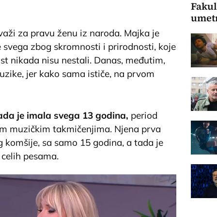
Fakul
umet
aži za pravu ženu iz naroda. Majka je
re svega zbog skromnosti i prirodnosti, koje
st nikada nisu nestali. Danas, međutim,
muzike, jer kako sama ističe, na prvom
kada je imala svega 13 godina,
period
nim muzičkim takmičenjima. Njena prva
g komšije, sa samo 15 godina, a tada je
 celih pesama.