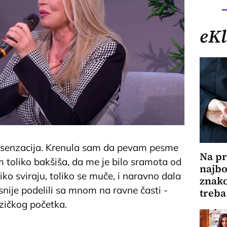
eKl
a senzacija. Krenula sam da pevam pesme
Na pr
 toliko bakšiša, da me je bilo sramota od
najbol
oliko sviraju, toliko se muče, i naravno dala
znako
nije podelili sa mnom na ravne časti -
treba
zičkog početka.