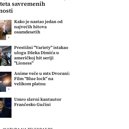
teta savremenih
nosti
Kako je nastao jedan od
najvećih hitova
osamdesetih
Prestižni "Variety" istakao
ulogu Džeka Dimića u
američkoj hit seriji
"Lioness"
Anime veče u mts Dvorani:
Film "Blue lock" na
velikom platnu
Umro slavni kantautor
Frančesko Gučini