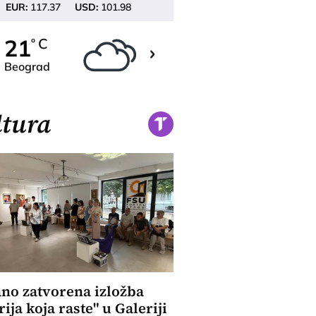
EUR:
117.37
USD:
101.98
22
21
C
C
o
o
Beograd
Novi Sad
tura
no zatvorena izložba
rija koja raste" u Galeriji