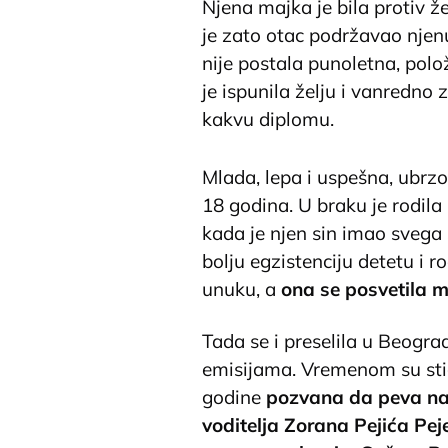
Njena majka je bila protiv že
je zato otac podržavao njenu
nije postala punoletna, polož
je ispunila želju i vanredno 
kakvu diplomu.
Mlada, lepa i uspešna, ubrzo
18 godina. U braku je rodila
kada je njen sin imao svega
bolju egzistenciju detetu i r
unuku, a
ona se posvetila mu
Tada se i preselila u Beograd
emisijama. Vremenom su stig
godine
pozvana da peva na 
voditelja Zorana Pejića Peje