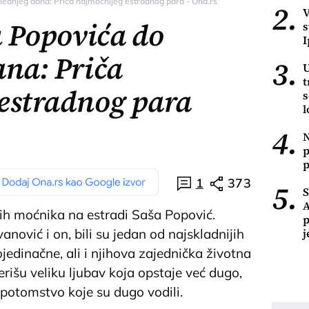
lednjeg dana: Priča najmoćnijeg estradnog para - Ona.rs
2.
V
u Popovića do
s
I
ana: Priča
3.
U
t
estradnog para
s
l
4.
N
p
p
1
373
5.
A
ih moćnika na estradi Saša Popović.
p
j
ović i on, bili su jedan od najskladnijih
jedinačne, ali i njihova zajednička životna
erišu veliku ljubav koja opstaje već dugo,
potomstvo koje su dugo vodili.