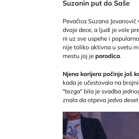
Suzanin put do Saše
Pevačica Suzana Jovanović v
dvoje dece, a ljudi je vole p
ni uz sve uspehe i popularno
nije toliko aktivna u svetu 
mestu joj je
porodica
.
Njena karijera počinje još 
kada je učestovala na broj
"tezga" bila je svadba jedno
znala da otpeva jedva deset