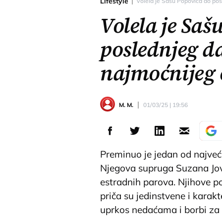
Lifestyle
Volela je Sašu Popovića do pos
Volela je Saš
poslednjeg d
najmoćnijeg 
M. M.
01/03/25 | 19:56
Preminuo je jedan od najveć
Njegova supruga Suzana Jovan
estradnih parova. Njihove po
priča su jedinstvene i karakt
uprkos nedaćama i borbi za 