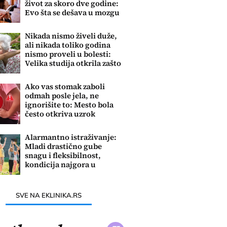
život za skoro dve godine:
Evo šta se dešava u mozgu
Nikada nismo živeli duže,
ali nikada toliko godina
nismo proveli u bolesti:
Velika studija otkrila zašto
Ako vas stomak zaboli
odmah posle jela, ne
ignorišite to: Mesto bola
često otkriva uzrok
problema
Alarmantno istraživanje:
Mladi drastično gube
snagu i fleksibilnost,
kondicija najgora u
poslednjih 60 godina
SVE NA EKLINIKA.RS