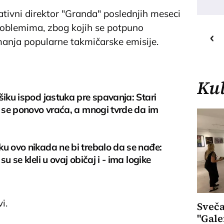
ativni direktor "Granda" poslednjih meseci
roblemima, zbog kojih se potpuno
20
C
o
imanja popularne takmičarske emisije.
Priština
Kul
šiku ispod jastuka pre spavanja: Stari
i se ponovo vraća, a mnogi tvrde da im
u ovo nikada ne bi trebalo da se nađe:
su se kleli u ovaj običaj i - ima logike
i.
Sveča
"Gale