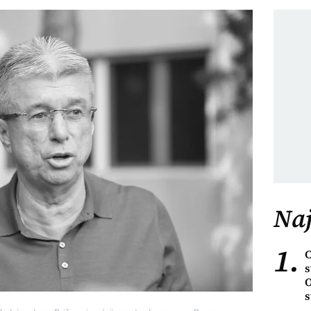
Naj
1.
C
s
O
s