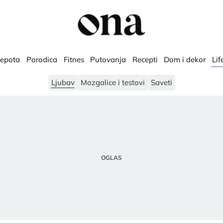
lepota
Porodica
Fitnes
Putovanja
Recepti
Dom i dekor
Lif
Ljubav
Mozgalice i testovi
Saveti