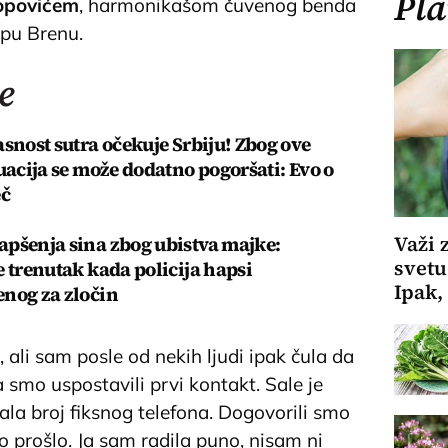
Pla
opovićem
, harmonikašom čuvenog benda
Lepu Brenu.
e
asnost sutra očekuje Srbiju! Zbog ove
uacija se može dodatno pogoršati: Evo o
eč
Važi 
pšenja sina zbog ubistva majke:
svetu
e trenutak kada policija hapsi
Ipak,
nog za zločin
, ali sam posle od nekih ljudi ipak čula da
 smo uspostavili prvi kontakt. Sale je
la broj fiksnog telefona. Dogovorili smo
to prošlo. Ja sam radila puno, nisam ni