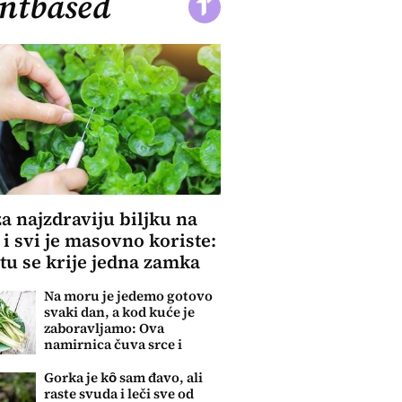
ntbased
za najzdraviju biljku na
 i svi je masovno koriste:
 tu se krije jedna zamka
Na moru je jedemo gotovo
svaki dan, a kod kuće je
zaboravljamo: Ova
namirnica čuva srce i
reguliše šećer
Gorka je kȏ sam đavo, ali
raste svuda i leči sve od