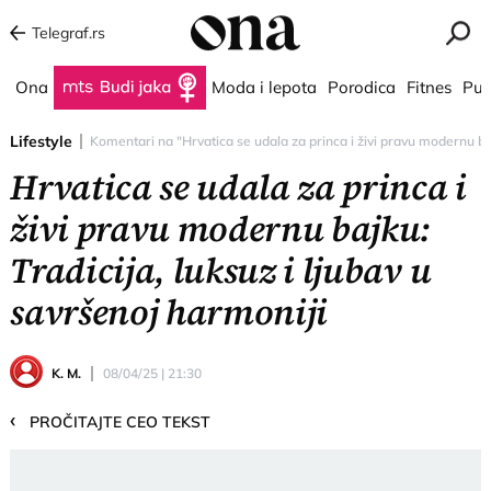
Telegraf.rs
Ona
Budi jaka
Moda i lepota
Porodica
Fitnes
Put
Lifestyle
Komentari na "Hrvatica se udala za princa i živi pravu modernu bajk
Hrvatica se udala za princa i
živi pravu modernu bajku:
Tradicija, luksuz i ljubav u
savršenoj harmoniji
K. M.
08/04/25 | 21:30
‹
PROČITAJTE CEO TEKST