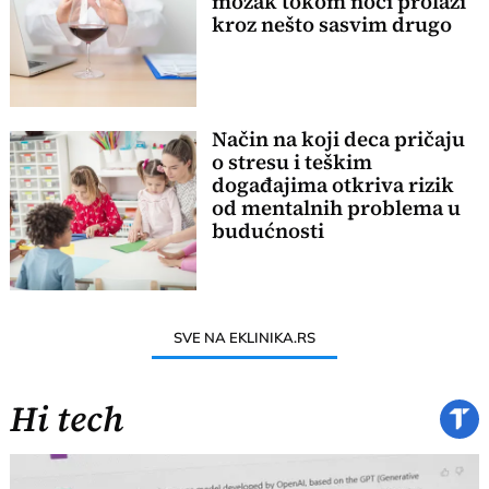
mozak tokom noći prolazi
kroz nešto sasvim drugo
Način na koji deca pričaju
o stresu i teškim
događajima otkriva rizik
od mentalnih problema u
budućnosti
SVE NA EKLINIKA.RS
Hi tech