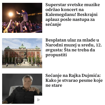
Superstar svetske muzike
održao koncert na
Kalemegdanu! Beskrajni
aplauz posle nastupa za
sećanje
Besplatan ulaz za mlade u
Narodni muzej u sredu, 12.
avgusta: Šta ne treba da
propustiti
Sećanje na Rajka Dujmića:
Kako je stvarao pesme koje
ne stare