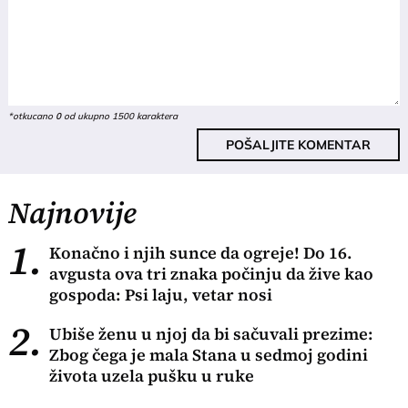
*otkucano
0
od ukupno 1500 karaktera
POŠALJITE KOMENTAR
Najnovije
1.
Konačno i njih sunce da ogreje! Do 16.
avgusta ova tri znaka počinju da žive kao
gospoda: Psi laju, vetar nosi
2.
Ubiše ženu u njoj da bi sačuvali prezime:
Zbog čega je mala Stana u sedmoj godini
života uzela pušku u ruke