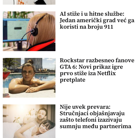
AI stiže i u hitne službe:
Jedan američki grad već ga
koristi na broju 911
Rockstar razbesneo fanove
GTA 6: Novi prikaz igre
prvo stiže iza Netflix
pretplate
Nije uvek prevara:
Stručnjaci objašnjavaju
zašto telefoni izazivaju
sumnju među partnerima