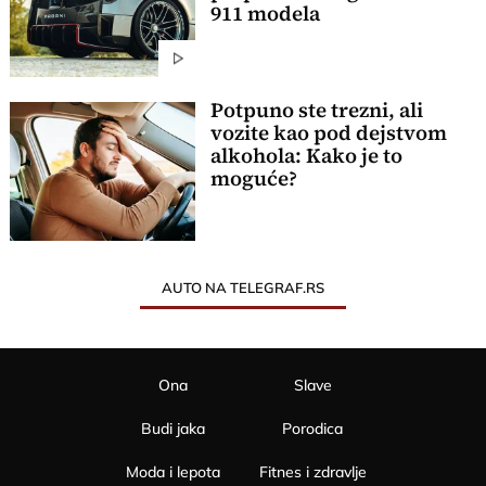
911 modela
Potpuno ste trezni, ali
vozite kao pod dejstvom
alkohola: Kako je to
moguće?
AUTO NA TELEGRAF.RS
Ona
Slave
Budi jaka
Porodica
Moda i lepota
Fitnes i zdravlje