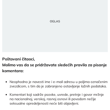
Poštovani čitaoci,
Molimo vas da se pridržavate sledećih pravila za pisanje
komentara:
Neophodno je navesti ime i e-mail adresu u poljima označenim
zvezdicom, s tim da je zabranjeno ostavljanje lažnih podataka.
Komentari koji sadrže psovke, uvrede, pretnje i govor mržnje
na nacionalnoj, verskoj, rasnoj osnovi ili povodom nečije
seksualne opredeljenosti neće biti objavljeni.