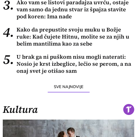
3.
Ako vam se listovi paradajza uvrću, ostaje
vam samo da jednu stvar iz špajza stavite
pod koren: Ima nade
4.
Kako da prepustite svoju muku u Božje
ruke: Kad čujete Hitnu, molite se za njih u
belim mantilima kao za sebe
5.
U brak ga ni puškom nisu mogli naterati:
Nosio je krst izbeglice, lečio se perom, a na
onaj svet je otišao sam
SVE NAJNOVIJE
Kultura