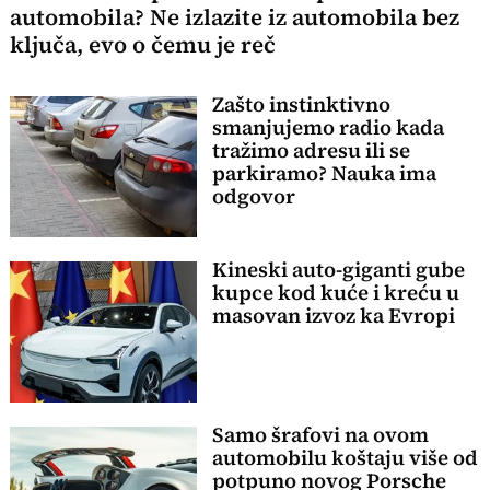
automobila? Ne izlazite iz automobila bez
ključa, evo o čemu je reč
Zašto instinktivno
smanjujemo radio kada
tražimo adresu ili se
parkiramo? Nauka ima
odgovor
Kineski auto-giganti gube
kupce kod kuće i kreću u
masovan izvoz ka Evropi
Samo šrafovi na ovom
automobilu koštaju više od
potpuno novog Porsche