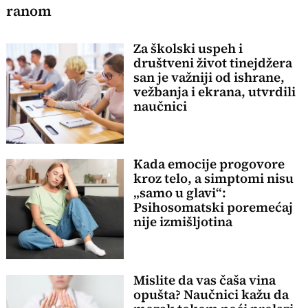
ranom
Za školski uspeh i
društveni život tinejdžera
san je važniji od ishrane,
vežbanja i ekrana, utvrdili
naučnici
Kada emocije progovore
kroz telo, a simptomi nisu
„samo u glavi“:
Psihosomatski poremećaj
nije izmišljotina
Mislite da vas čaša vina
opušta? Naučnici kažu da