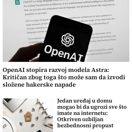
OpenAI stopira razvoj modela Astra:
Kritičan zbog toga što može sam da izvodi
složene hakerske napade
Jedan uređaj u domu
mogao bi da ugrozi sve što
imate na internetu:
Otkriven ozbiljan
bezbednosni propust