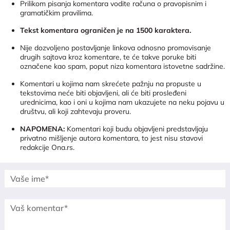
Prilikom pisanja komentara vodite računa o pravopisnim i
gramatičkim pravilima.
Tekst komentara ograničen je na 1500 karaktera.
Nije dozvoljeno postavljanje linkova odnosno promovisanje
drugih sajtova kroz komentare, te će takve poruke biti
označene kao spam, poput niza komentara istovetne sadržine.
Komentari u kojima nam skrećete pažnju na propuste u
tekstovima neće biti objavljeni, ali će biti prosleđeni
urednicima, kao i oni u kojima nam ukazujete na neku pojavu u
društvu, ali koji zahtevaju proveru.
NAPOMENA:
Komentari koji budu objavljeni predstavljaju
privatno mišljenje autora komentara, to jest nisu stavovi
redakcije Ona.rs.