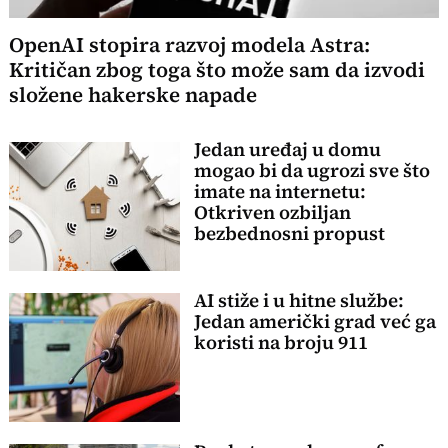
OpenAI stopira razvoj modela Astra:
Kritičan zbog toga što može sam da izvodi
složene hakerske napade
Jedan uređaj u domu
mogao bi da ugrozi sve što
imate na internetu:
Otkriven ozbiljan
bezbednosni propust
AI stiže i u hitne službe:
Jedan američki grad već ga
koristi na broju 911