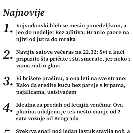
Najnovije
1.
Vojvođanski hleb se mesio ponedeljkom, a
jeo do nedelje! Bez aditiva: Hranio paore na
njivi od jutra do mraka
2.
Navijte satove večeras na 22.32: Svi u kući
pripazite šta pričate i šta smerate, jer neko i
vama radi o glavi
3.
Vi brišete prašinu, a ona leti na sve strane:
Kako da sredite kuću bez patnje s krpama,
pajalicama, usisivačem
4.
Idealna za predah od letnjih vrućina: Ova
planina udaljena je tek nešto manje od 2
sata vožnje od Beograda
Svekrva snaji pod jedan jastuk stavlja nož, a