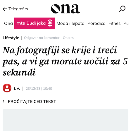
Telegraf.rs
Ona
Budi jaka
Moda i lepota
Porodica
Fitnes
Put
Lifestyle
Odgovor na komentar - Ona.rs
Na fotografiji se krije i treći
pas, a vi ga morate uočiti za 5
sekundi
J. V.
23/12/23 | 10:40
‹
PROČITAJTE CEO TEKST