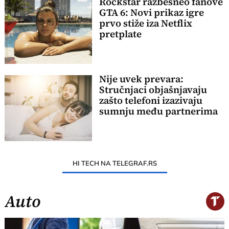
Rockstar razbesneo fanove
GTA 6: Novi prikaz igre
prvo stiže iza Netflix
pretplate
Nije uvek prevara:
Stručnjaci objašnjavaju
zašto telefoni izazivaju
sumnju među partnerima
HI TECH NA TELEGRAF.RS
Auto