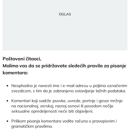
Poštovani čitaoci,
Molimo vas da se pridržavate sledećih pravila za pisanje
komentara:
Neophodno je navesti ime i e-mail adresu u poljima označenim
zvezdicom, s tim da je zabranjeno ostavljanje lažnih podataka.
Komentari koji sadrže psovke, uvrede, pretnje i govor mržnje
na nacionalnoj, verskoj, rasnoj osnovi ili povodom nečije
seksualne opredeljenosti neće biti objavljeni.
Prilikom pisanja komentara vodite računa o pravopisnim i
gramatičkim pravilima.