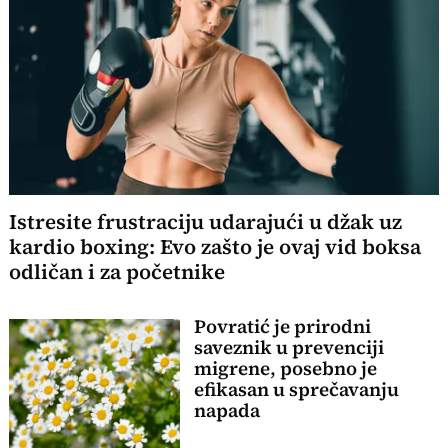
Istresite frustraciju udarajući u džak uz
kardio boxing: Evo zašto je ovaj vid boksa
odličan i za početnike
Povratić je prirodni
saveznik u prevenciji
migrene, posebno je
efikasan u sprečavanju
napada