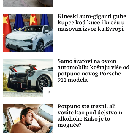
Kineski auto-giganti gube
kupce kod kuće i kreću u
masovan izvoz ka Evropi
Samo šrafovi na ovom
automobilu koštaju više od
potpuno novog Porsche
911 modela
Potpuno ste trezni, ali
vozite kao pod dejstvom
alkohola: Kako je to
moguće?