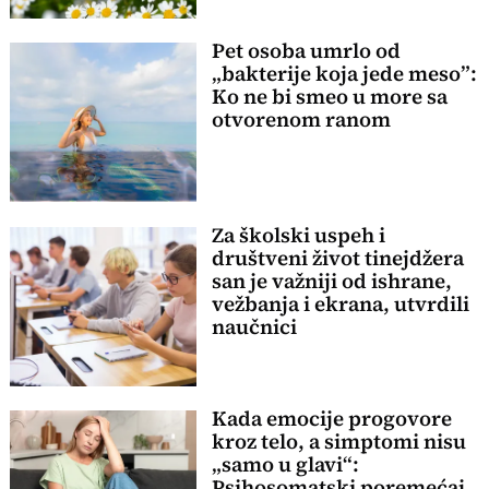
Pet osoba umrlo od
„bakterije koja jede meso”:
Ko ne bi smeo u more sa
otvorenom ranom
Za školski uspeh i
društveni život tinejdžera
san je važniji od ishrane,
vežbanja i ekrana, utvrdili
naučnici
Kada emocije progovore
kroz telo, a simptomi nisu
„samo u glavi“:
Psihosomatski poremećaj