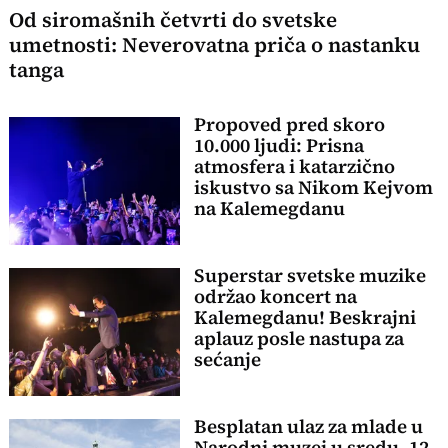
Od siromašnih četvrti do svetske
umetnosti: Neverovatna priča o nastanku
tanga
Propoved pred skoro
10.000 ljudi: Prisna
atmosfera i katarzično
iskustvo sa Nikom Kejvom
na Kalemegdanu
Superstar svetske muzike
održao koncert na
Kalemegdanu! Beskrajni
aplauz posle nastupa za
sećanje
Besplatan ulaz za mlade u
Narodni muzej u sredu, 12.