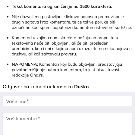
Tekst komentara ograničen je na 1500 karaktera.
Nije dozvoljeno postavljanje linkova odnosno promovisanje
drugih sajtova kroz komentare, te će takve poruke biti
označene kao spam, poput niza komentara istovetne sadržine.
Komentari u kojima nam skrećete pažnju na propuste u
tekstovima neće biti objavljeni, ali će biti prosleđeni
urednicima, kao i oni u kojima nam ukazujete na neku pojavu u
društvu, ali koji zahtevaju proveru.
NAPOMENA:
Komentari koji budu objavljeni predstavljaju
privatno mišljenje autora komentara, to jest nisu stavovi
redakcije Ona.rs.
Odgovor na komentar korisnika
Duško