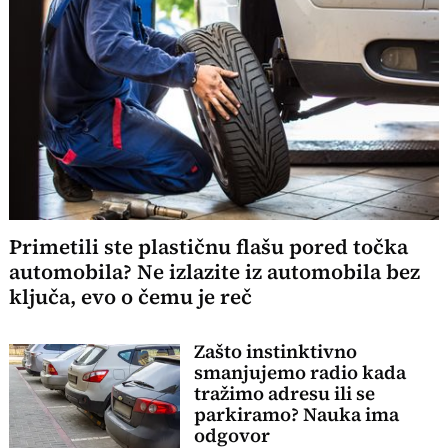
Primetili ste plastičnu flašu pored točka
automobila? Ne izlazite iz automobila bez
ključa, evo o čemu je reč
Zašto instinktivno
smanjujemo radio kada
tražimo adresu ili se
parkiramo? Nauka ima
odgovor