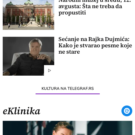
avgusta: Šta ne treba da
propustiti
Sećanje na Rajka Dujmića:
Kako je stvarao pesme koje
ne stare
KULTURA NA TELEGRAF.RS
eKlinika