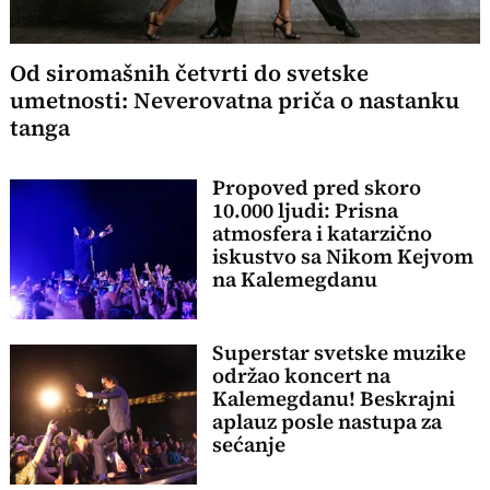
Od siromašnih četvrti do svetske
umetnosti: Neverovatna priča o nastanku
tanga
Propoved pred skoro
10.000 ljudi: Prisna
atmosfera i katarzično
iskustvo sa Nikom Kejvom
na Kalemegdanu
Superstar svetske muzike
održao koncert na
Kalemegdanu! Beskrajni
aplauz posle nastupa za
sećanje