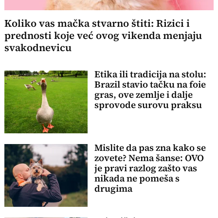
Koliko vas mačka stvarno štiti: Rizici i
prednosti koje već ovog vikenda menjaju
svakodnevicu
Etika ili tradicija na stolu:
Brazil stavio tačku na foie
gras, ove zemlje i dalje
sprovode surovu praksu
Mislite da pas zna kako se
zovete? Nema šanse: OVO
je pravi razlog zašto vas
nikada ne pomeša s
drugima