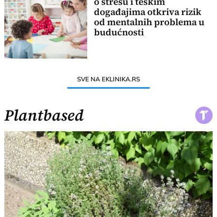
o stresu i teškim
događajima otkriva rizik
od mentalnih problema u
budućnosti
SVE NA EKLINIKA.RS
Plantbased