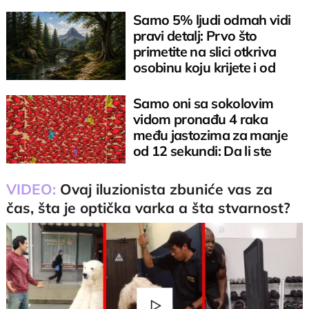
Samo 5% ljudi odmah vidi
pravi detalj: Prvo što
primetite na slici otkriva
osobinu koju krijete i od
sebe
Samo oni sa sokolovim
vidom pronađu 4 raka
među jastozima za manje
od 12 sekundi: Da li ste
među njima?
VIDEO:
Ovaj iluzionista zbuniće vas za
čas, šta je optička varka a šta stvarnost?