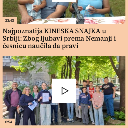
23:43
Najpoznatija KINESKA SNAJKA u
Srbiji: Zbog ljubavi prema Nemanji i
česnicu naučila da pravi
8:54