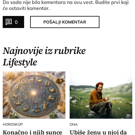
Do sada nije bilo komentara na ovu vest.
Budite prvi koji
će ostaviti komentar.
0
POŠALJI KOMENTAR
Najnovije iz rubrike
Lifestyle
HOROSKOP
ONA
Konačno i njih sunce
Ubiše ženu u njoj da