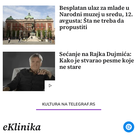
Besplatan ulaz za mlade u
Narodni muzej u sredu, 12.
avgusta: Šta ne treba da
propustiti
Sećanje na Rajka Dujmića:
Kako je stvarao pesme koje
ne stare
KULTURA NA TELEGRAF.RS
eKlinika