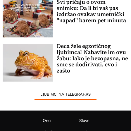
Svi pričaju o ovom
snimku: Da li bi vaš pas
izdržao ovakav umetnički
"napad" barem pet minuta
Deca žele egzotičnog
ljubimca? Nabavite im ovu
žabu: Iako je bezopasna, ne
sme se dodirivati, evo i
zašto
LJUBIMCI NA TELEGRAF.RS
Ona
Slave