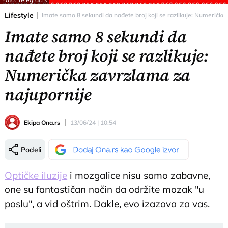
Lifestyle
Imate samo 8 sekundi da nađete broj koji se razlikuje: Numerička
Imate samo 8 sekundi da
nađete broj koji se razlikuje:
Numerička zavrzlama za
najupornije
Ekipa Ona.rs
13/06/24 | 10:54
Podeli
Optičke iluzije
i mozgalice nisu samo zabavne,
one su fantastičan način da održite mozak "u
poslu", a vid oštrim. Dakle, evo izazova za vas.