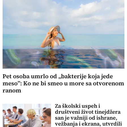
Pet osoba umrlo od „bakterije koja jede
meso”: Ko ne bi smeo u more sa otvorenom
ranom
Za školski uspeh i
društveni život tinejdžera
san je važniji od ishrane,
vežbanja i ekrana, utvrdili