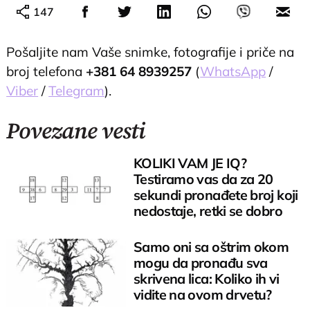
147
Pošaljite nam Vaše snimke, fotografije i priče na
broj telefona
+381 64 8939257
(
WhatsApp
/
Viber
/
Telegram
).
Povezane vesti
KOLIKI VAM JE IQ?
Testiramo vas da za 20
sekundi pronađete broj koji
nedostaje, retki se dobro
pokažu
Samo oni sa oštrim okom
mogu da pronađu sva
skrivena lica: Koliko ih vi
vidite na ovom drvetu?