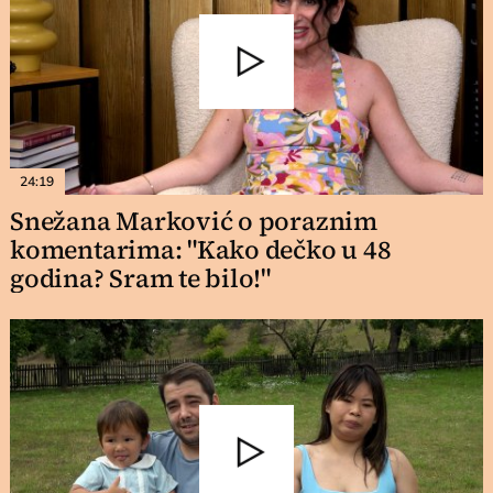
24:19
Snežana Marković o poraznim
komentarima: "Kako dečko u 48
godina? Sram te bilo!"