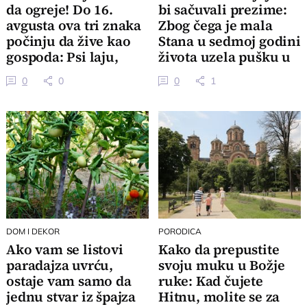
da ogreje! Do 16.
bi sačuvali prezime:
avgusta ova tri znaka
Zbog čega je mala
počinju da žive kao
Stana u sedmoj godini
gospoda: Psi laju,
života uzela pušku u
vetar nosi
ruke
0
0
0
1
DOM I DEKOR
PORODICA
Ako vam se listovi
Kako da prepustite
paradajza uvrću,
svoju muku u Božje
ostaje vam samo da
ruke: Kad čujete
jednu stvar iz špajza
Hitnu, molite se za