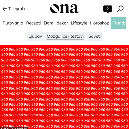
Telegraf.rs
0
Putovanja
Recepti
Dom i dekor
Lifestyle
Horoskop
Plantba
Ljubav
Mozgalice i testovi
Saveti
Foto: Telegraf.rs