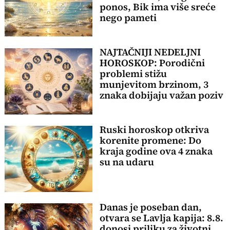
ponos, Bik ima više sreće
nego pameti
NAJTAČNIJI NEDELJNI
HOROSKOP: Porodični
problemi stižu
munjevitom brzinom, 3
znaka dobijaju važan poziv
Ruski horoskop otkriva
korenite promene: Do
kraja godine ova 4 znaka
su na udaru
Danas je poseban dan,
otvara se Lavlja kapija: 8.8.
donosi priliku za životni