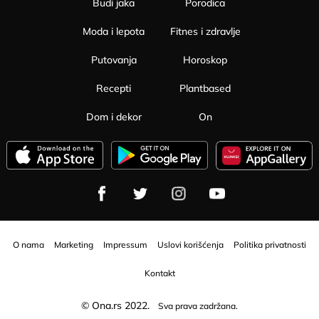
Budi jaka
Porodica
Moda i lepota
Fitnes i zdravlje
Putovanja
Horoskop
Recepti
Plantbased
Dom i dekor
On
O nama
Marketing
Impressum
Uslovi korišćenja
Politika privatnosti
Kontakt
© Ona.rs 2022.
Sva prava zadržana.