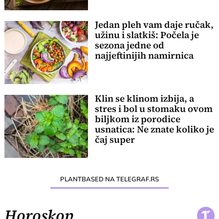
Jedan pleh vam daje ručak,
užinu i slatkiš: Počela je
sezona jedne od
najjeftinijih namirnica
Klin se klinom izbija, a
stres i bol u stomaku ovom
biljkom iz porodice
usnatica: Ne znate koliko je
čaj super
PLANTBASED NA TELEGRAF.RS
Horoskop