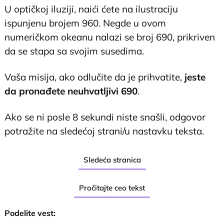
U optičkoj iluziji, naići ćete na ilustraciju
ispunjenu brojem 960. Negde u ovom
numeričkom okeanu nalazi se broj 690, prikriven
da se stapa sa svojim susedima.
Vaša misija, ako odlučite da je prihvatite,
jeste
da pronađete neuhvatljivi 690
.
Ako se ni posle 8 sekundi niste snašli, odgovor
potražite na sledećoj strani/u nastavku teksta.
Sledeća stranica
Pročitajte ceo tekst
Podelite vest: