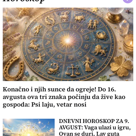
Konačno i njih sunce da ogreje! Do 16.
avgusta ova tri znaka počinju da žive kao
gospoda: Psi laju, vetar nosi
DNEVNI HOROSKOP ZA 9.
AVGUST: Vaga ulazi u igru,
Ovan se duri, Lav guta