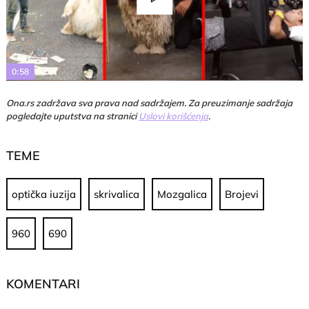
Play
Video
0:58
Ona.rs zadržava sva prava nad sadržajem. Za preuzimanje sadržaja
pogledajte uputstva na stranici
Uslovi korišćenja
.
TEME
optička iuzija
skrivalica
Mozgalica
Brojevi
960
690
KOMENTARI