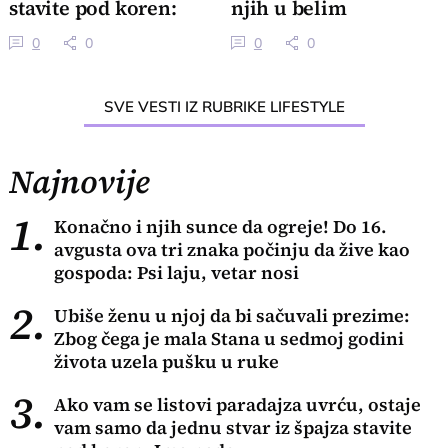
stavite pod koren:
njih u belim
Ima nade
mantilima kao za
0
0
0
0
sebe
SVE VESTI IZ RUBRIKE LIFESTYLE
Najnovije
1.
Konačno i njih sunce da ogreje! Do 16.
avgusta ova tri znaka počinju da žive kao
gospoda: Psi laju, vetar nosi
2.
Ubiše ženu u njoj da bi sačuvali prezime:
Zbog čega je mala Stana u sedmoj godini
života uzela pušku u ruke
3.
Ako vam se listovi paradajza uvrću, ostaje
vam samo da jednu stvar iz špajza stavite