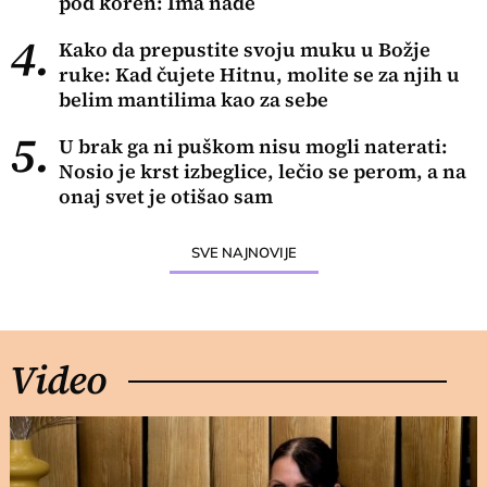
pod koren: Ima nade
4.
Kako da prepustite svoju muku u Božje
ruke: Kad čujete Hitnu, molite se za njih u
belim mantilima kao za sebe
5.
U brak ga ni puškom nisu mogli naterati:
Nosio je krst izbeglice, lečio se perom, a na
onaj svet je otišao sam
SVE NAJNOVIJE
Video