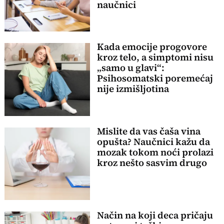
naučnici
Kada emocije progovore
kroz telo, a simptomi nisu
„samo u glavi“:
Psihosomatski poremećaj
nije izmišljotina
Mislite da vas čaša vina
opušta? Naučnici kažu da
mozak tokom noći prolazi
kroz nešto sasvim drugo
Način na koji deca pričaju