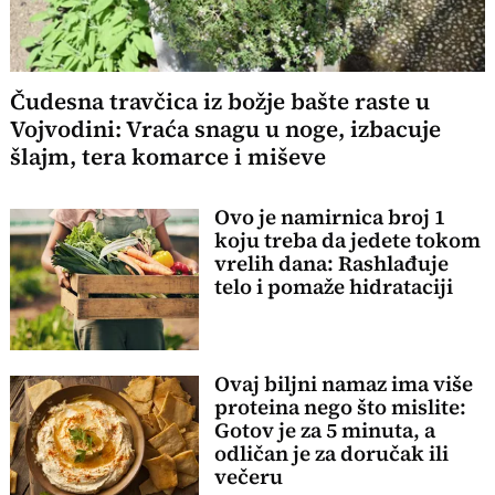
Čudesna travčica iz božje bašte raste u
Vojvodini: Vraća snagu u noge, izbacuje
šlajm, tera komarce i miševe
Ovo je namirnica broj 1
koju treba da jedete tokom
vrelih dana: Rashlađuje
telo i pomaže hidrataciji
Ovaj biljni namaz ima više
proteina nego što mislite:
Gotov je za 5 minuta, a
odličan je za doručak ili
večeru