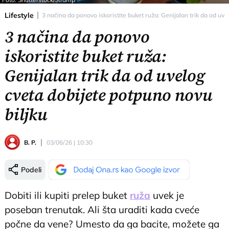
Lifestyle
3 načina da ponovo iskoristite buket ruža: Genijalan trik da od uve
3 načina da ponovo
iskoristite buket ruža:
Genijalan trik da od uvelog
cveta dobijete potpuno novu
biljku
B. P.
03/06/26 | 10:30
Podeli
Dobiti ili kupiti prelep buket
ruža
uvek je
poseban trenutak. Ali šta uraditi kada cveće
počne da vene? Umesto da ga bacite, možete ga