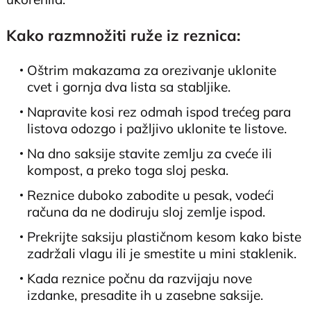
Kako razmnožiti ruže iz reznica:
Oštrim makazama za orezivanje uklonite
cvet i gornja dva lista sa stabljike.
Napravite kosi rez odmah ispod trećeg para
listova odozgo i pažljivo uklonite te listove.
Na dno saksije stavite zemlju za cveće ili
kompost, a preko toga sloj peska.
Reznice duboko zabodite u pesak, vodeći
računa da ne dodiruju sloj zemlje ispod.
Prekrijte saksiju plastičnom kesom kako biste
zadržali vlagu ili je smestite u mini staklenik.
Kada reznice počnu da razvijaju nove
izdanke, presadite ih u zasebne saksije.