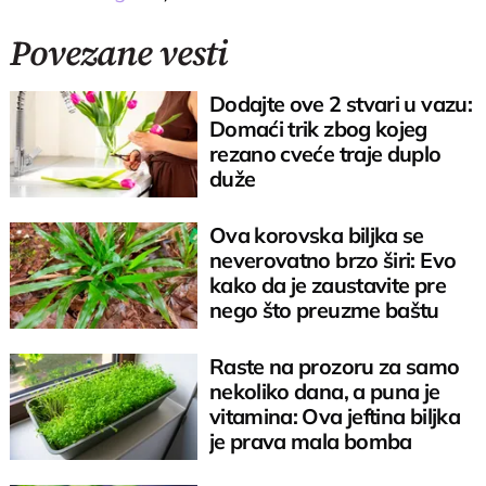
Povezane vesti
Dodajte ove 2 stvari u vazu:
Domaći trik zbog kojeg
rezano cveće traje duplo
duže
Ova korovska biljka se
neverovatno brzo širi: Evo
kako da je zaustavite pre
nego što preuzme baštu
Raste na prozoru za samo
nekoliko dana, a puna je
vitamina: Ova jeftina biljka
je prava mala bomba
zdravlja