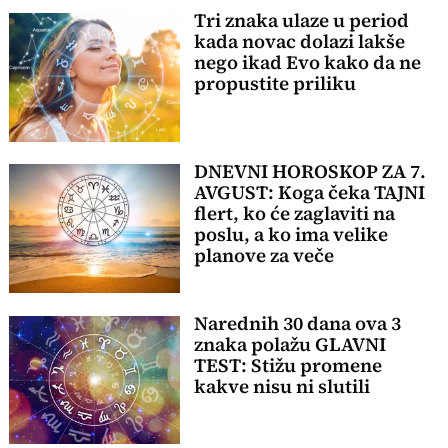
Tri znaka ulaze u period
kada novac dolazi lakše
nego ikad Evo kako da ne
propustite priliku
DNEVNI HOROSKOP ZA 7.
AVGUST: Koga čeka TAJNI
flert, ko će zaglaviti na
poslu, a ko ima velike
planove za veče
Narednih 30 dana ova 3
znaka polažu GLAVNI
TEST: Stižu promene
kakve nisu ni slutili