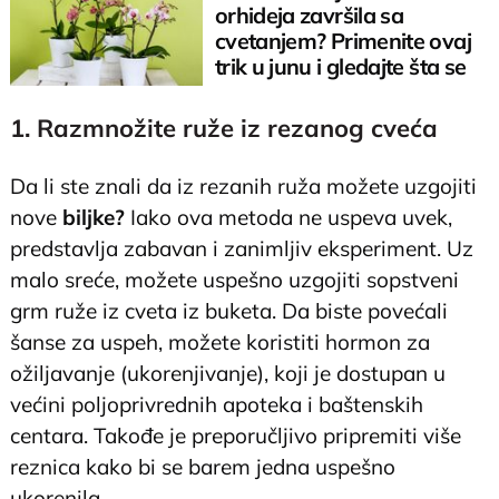
orhideja završila sa
cvetanjem? Primenite ovaj
trik u junu i gledajte šta se
dešava
1. Razmnožite ruže iz rezanog cveća
Da li ste znali da iz rezanih ruža možete uzgojiti
nove
biljke?
Iako ova metoda ne uspeva uvek,
predstavlja zabavan i zanimljiv eksperiment. Uz
malo sreće, možete uspešno uzgojiti sopstveni
grm ruže iz cveta iz buketa. Da biste povećali
šanse za uspeh, možete koristiti hormon za
ožiljavanje (ukorenjivanje), koji je dostupan u
većini poljoprivrednih apoteka i baštenskih
centara. Takođe je preporučljivo pripremiti više
reznica kako bi se barem jedna uspešno
ukorenila.