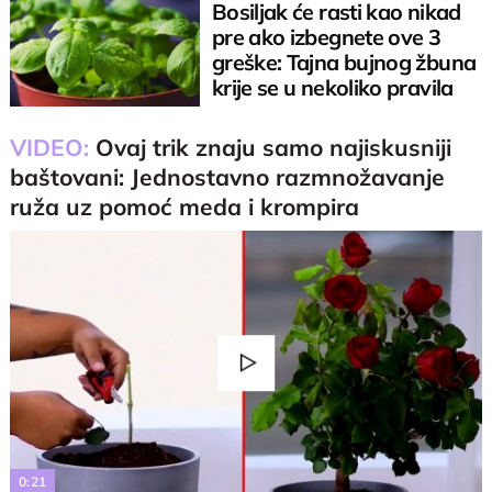
Bosiljak će rasti kao nikad
pre ako izbegnete ove 3
greške: Tajna bujnog žbuna
krije se u nekoliko pravila
VIDEO:
Ovaj trik znaju samo najiskusniji
baštovani: Jednostavno razmnožavanje
ruža uz pomoć meda i krompira
Play
Video
0:21