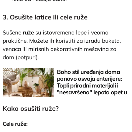
3. Osušite latice ili cele ruže
Sušene
ruže
su istovremeno lepe i veoma
praktične. Možete ih koristiti za izradu buketa,
venaca ili mirisnih dekorativnih mešavina za
dom (potpuri).
Boho stil uređenja doma
ponovo osvaja enterijere:
Topli prirodni materijali i
"nesavršena" lepota opet u
modi
Kako osušiti ruže?
Cele ruže: