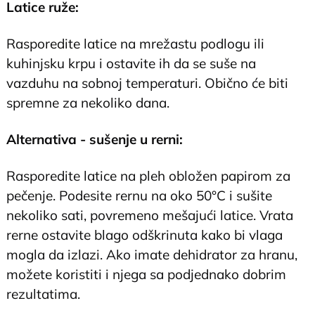
Latice ruže:
Rasporedite latice na mrežastu podlogu ili
kuhinjsku krpu i ostavite ih da se suše na
vazduhu na sobnoj temperaturi. Obično će biti
spremne za nekoliko dana.
Alternativa - sušenje u rerni:
Rasporedite latice na pleh obložen papirom za
pečenje. Podesite rernu na oko 50°C i sušite
nekoliko sati, povremeno mešajući latice. Vrata
rerne ostavite blago odškrinuta kako bi vlaga
mogla da izlazi. Ako imate dehidrator za hranu,
možete koristiti i njega sa podjednako dobrim
rezultatima.