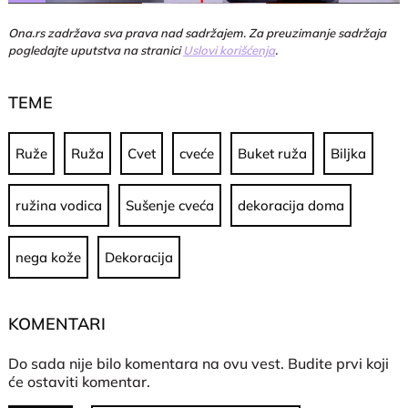
Ona.rs zadržava sva prava nad sadržajem. Za preuzimanje sadržaja
pogledajte uputstva na stranici
Uslovi korišćenja
.
TEME
Ruže
Ruža
Cvet
cveće
Buket ruža
Biljka
ružina vodica
Sušenje cveća
dekoracija doma
nega kože
Dekoracija
KOMENTARI
Do sada nije bilo komentara na ovu vest.
Budite prvi koji
će ostaviti komentar.