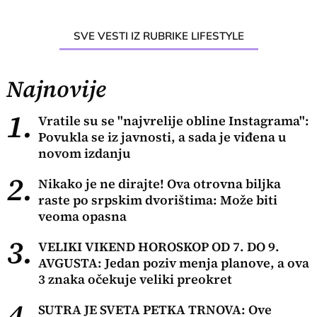
SVE VESTI IZ RUBRIKE LIFESTYLE
Najnovije
1.
Vratile su se "najvrelije obline Instagrama":
Povukla se iz javnosti, a sada je viđena u
novom izdanju
2.
Nikako je ne dirajte! Ova otrovna biljka
raste po srpskim dvorištima: Može biti
veoma opasna
3.
VELIKI VIKEND HOROSKOP OD 7. DO 9.
AVGUSTA: Jedan poziv menja planove, a ova
3 znaka očekuje veliki preokret
4.
SUTRA JE SVETA PETKA TRNOVA: Ove