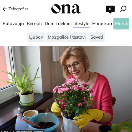
Telegraf.rs
0
Putovanja
Recepti
Dom i dekor
Lifestyle
Horoskop
Plantba
Ljubav
Mozgalice i testovi
Saveti
Foto: Shutterstock/Stramp