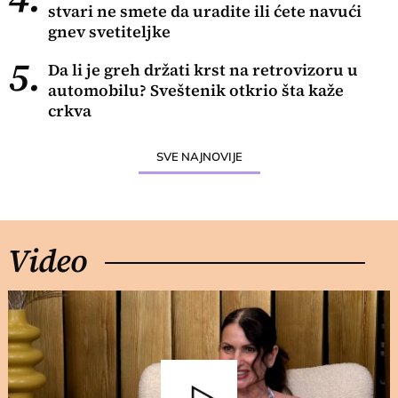
stvari ne smete da uradite ili ćete navući
gnev svetiteljke
5.
Da li je greh držati krst na retrovizoru u
automobilu? Sveštenik otkrio šta kaže
crkva
SVE NAJNOVIJE
Video