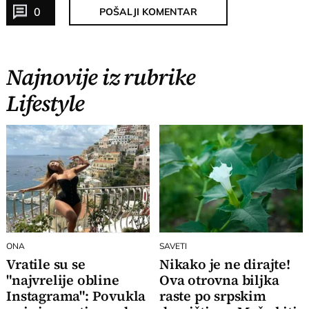
0
POŠALJI KOMENTAR
Najnovije iz rubrike
Lifestyle
ONA
SAVETI
Vratile su se
Nikako je ne dirajte!
"najvrelije obline
Ova otrovna biljka
Instagrama": Povukla
raste po srpskim