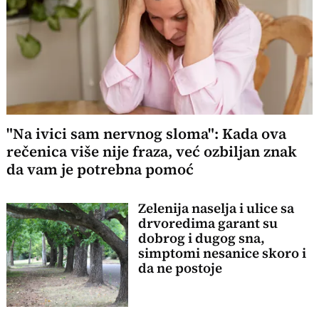
"Na ivici sam nervnog sloma": Kada ova
rečenica više nije fraza, već ozbiljan znak
da vam je potrebna pomoć
Zelenija naselja i ulice sa
drvoredima garant su
dobrog i dugog sna,
simptomi nesanice skoro i
da ne postoje