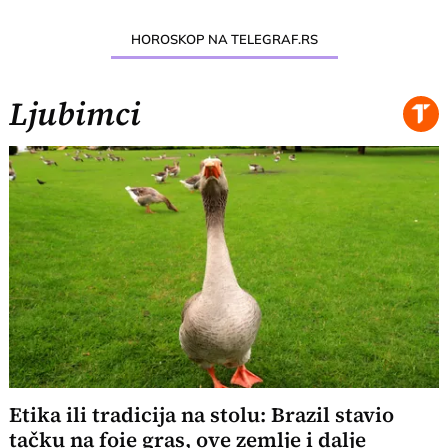
HOROSKOP NA TELEGRAF.RS
Ljubimci
Etika ili tradicija na stolu: Brazil stavio
tačku na foie gras, ove zemlje i dalje