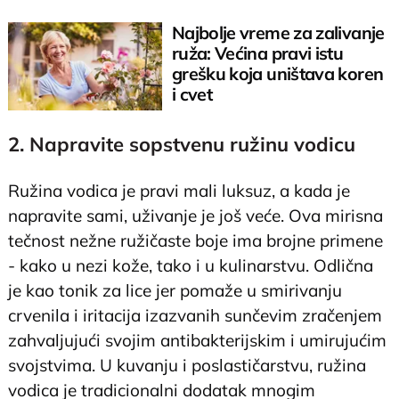
Najbolje vreme za zalivanje
ruža: Većina pravi istu
grešku koja uništava koren
i cvet
2. Napravite sopstvenu ružinu vodicu
Ružina vodica je pravi mali luksuz, a kada je
napravite sami, uživanje je još veće. Ova mirisna
tečnost nežne ružičaste boje ima brojne primene
- kako u nezi kože, tako i u kulinarstvu. Odlična
je kao tonik za lice jer pomaže u smirivanju
crvenila i iritacija izazvanih sunčevim zračenjem
zahvaljujući svojim antibakterijskim i umirujućim
svojstvima. U kuvanju i poslastičarstvu, ružina
vodica je tradicionalni dodatak mnogim