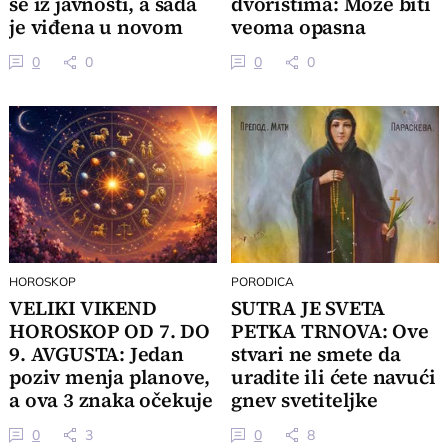
se iz javnosti, a sada
dvorištima: Može biti
je viđena u novom
veoma opasna
izdanju
0
0
0
0
HOROSKOP
PORODICA
VELIKI VIKEND
SUTRA JE SVETA
HOROSKOP OD 7. DO
PETKA TRNOVA: Ove
9. AVGUSTA: Jedan
stvari ne smete da
poziv menja planove,
uradite ili ćete navući
a ova 3 znaka očekuje
gnev svetiteljke
veliki preokret
0
3
0
8