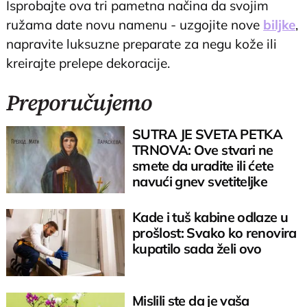
Isprobajte ova tri pametna načina da svojim
ružama date novu namenu - uzgojite nove
biljke
,
napravite luksuzne preparate za negu kože ili
kreirajte prelepe dekoracije.
Preporučujemo
SUTRA JE SVETA PETKA
TRNOVA: Ove stvari ne
smete da uradite ili ćete
navući gnev svetiteljke
Kade i tuš kabine odlaze u
prošlost: Svako ko renovira
kupatilo sada želi ovo
Mislili ste da je vaša