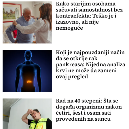
Kako starijim osobama
sačuvati samostalnost bez
kontraefekta: Teško je i
izazovno, ali nije
nemoguće
Koji je najpouzdaniji način
da se otkrije rak
pankreasa: Nijedna analiza
krvi ne može da zameni
ovaj pregled
Rad na 40 stepeni: Šta se
događa organizmu nakon
četiri, šest i osam sati
provedenih na suncu