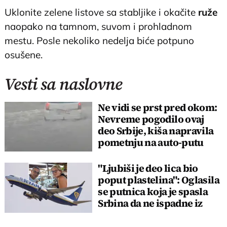
Uklonite zelene listove sa stabljike i okačite
ruže
naopako na tamnom, suvom i prohladnom
mestu. Posle nekoliko nedelja biće potpuno
osušene.
Vesti sa naslovne
Ne vidi se prst pred okom:
Nevreme pogodilo ovaj
deo Srbije, kiša napravila
pometnju na auto-putu
"Ljubiši je deo lica bio
poput plastelina": Oglasila
se putnica koja je spasla
Srbina da ne ispadne iz
aviona