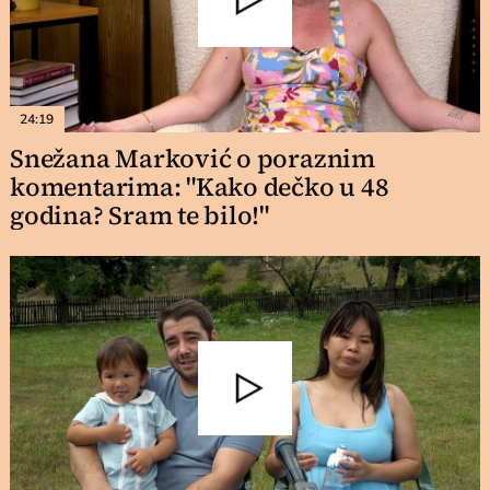
24:19
Snežana Marković o poraznim
komentarima: "Kako dečko u 48
godina? Sram te bilo!"