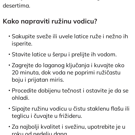
desertima.
Kako napraviti ružinu vodicu?
Sakupite sveže ili uvele latice ruže i nežno ih
isperite.
Stavite latice u šerpu i prelijte ih vodom.
Zagrejte do laganog ključanja i kuvajte oko
20 minuta, dok voda ne poprimi ružičastu
boju i prijatan miris.
Procedite dobijenu tečnost i ostavite je da se
ohladi.
Sipajte ružinu vodicu u čistu staklenu flašu ili
teglicu i čuvajte u frižideru.
Za najbolji kvalitet i svežinu, upotrebite je u
roku od nedelju dana.