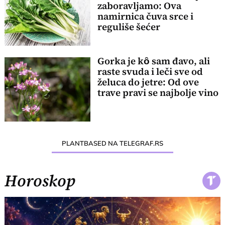
zaboravljamo: Ova
namirnica čuva srce i
reguliše šećer
Gorka je kȏ sam đavo, ali
raste svuda i leči sve od
želuca do jetre: Od ove
trave pravi se najbolje vino
PLANTBASED NA TELEGRAF.RS
Horoskop