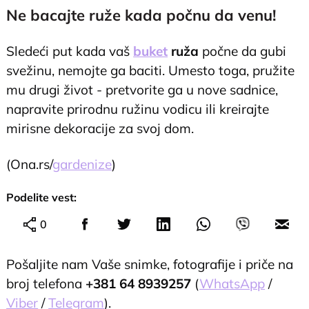
Ne bacajte ruže kada počnu da venu!
Sledeći put kada vaš
buket
ruža
počne da gubi
svežinu, nemojte ga baciti. Umesto toga, pružite
mu drugi život - pretvorite ga u nove sadnice,
napravite prirodnu ružinu vodicu ili kreirajte
mirisne dekoracije za svoj dom.
(Ona.rs/
gardenize
)
Podelite vest:
0
Pošaljite nam Vaše snimke, fotografije i priče na
broj telefona
+381 64 8939257
(
WhatsApp
/
Viber
/
Telegram
).