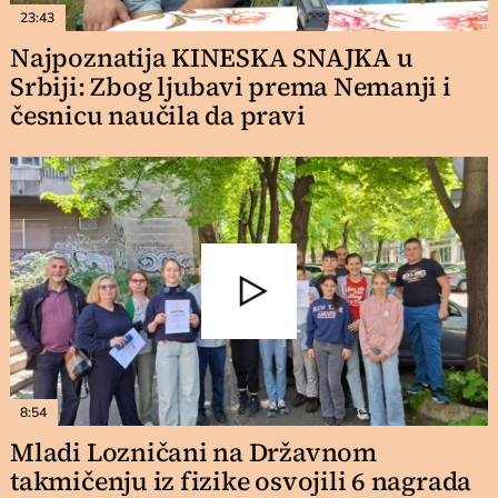
23:43
Najpoznatija KINESKA SNAJKA u
Srbiji: Zbog ljubavi prema Nemanji i
česnicu naučila da pravi
8:54
Mladi Lozničani na Državnom
takmičenju iz fizike osvojili 6 nagrada