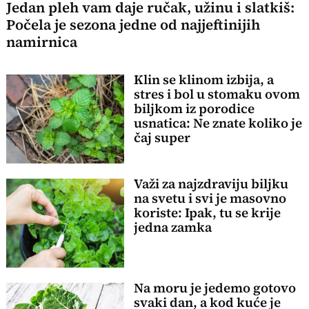
Jedan pleh vam daje ručak, užinu i slatkiš:
Počela je sezona jedne od najjeftinijih
namirnica
Klin se klinom izbija, a
stres i bol u stomaku ovom
biljkom iz porodice
usnatica: Ne znate koliko je
čaj super
Važi za najzdraviju biljku
na svetu i svi je masovno
koriste: Ipak, tu se krije
jedna zamka
Na moru je jedemo gotovo
svaki dan, a kod kuće je