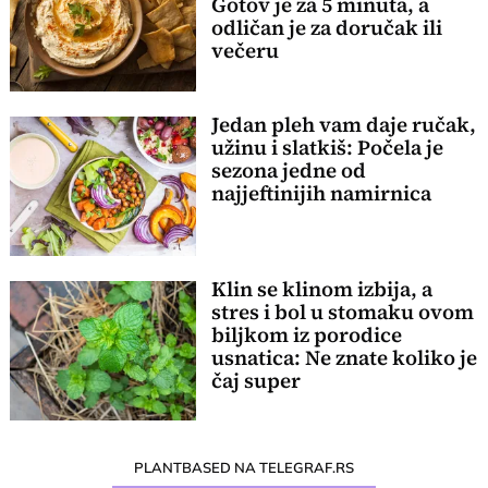
Gotov je za 5 minuta, a
odličan je za doručak ili
večeru
Jedan pleh vam daje ručak,
užinu i slatkiš: Počela je
sezona jedne od
najjeftinijih namirnica
Klin se klinom izbija, a
stres i bol u stomaku ovom
biljkom iz porodice
usnatica: Ne znate koliko je
čaj super
PLANTBASED NA TELEGRAF.RS