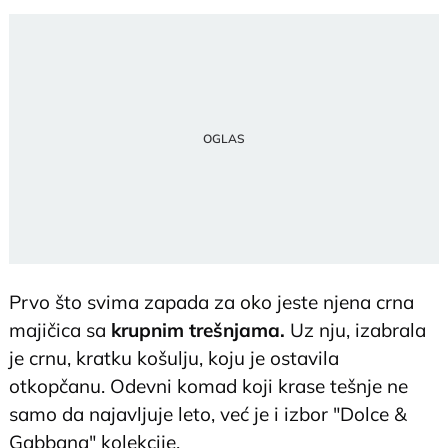
Prvo što svima zapada za oko jeste njena crna
majičica sa
krupnim trešnjama.
Uz nju, izabrala
je crnu, kratku košulju, koju je ostavila
otkopčanu. Odevni komad koji krase tešnje ne
samo da najavljuje leto, već je i izbor "Dolce &
Gabbana" kolekcije.