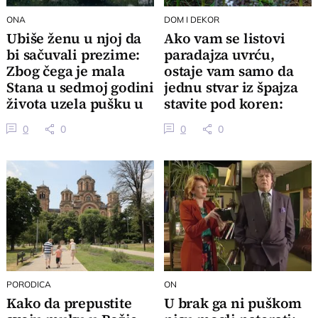
ONA
DOM I DEKOR
Ubiše ženu u njoj da
Ako vam se listovi
bi sačuvali prezime:
paradajza uvrću,
Zbog čega je mala
ostaje vam samo da
Stana u sedmoj godini
jednu stvar iz špajza
života uzela pušku u
stavite pod koren:
ruke
Ima nade
0
0
0
0
PORODICA
ON
Kako da prepustite
U brak ga ni puškom