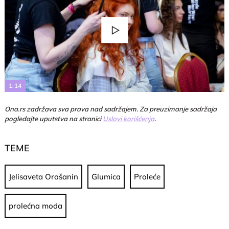
Play
Video
1:14
Ona.rs zadržava sva prava nad sadržajem. Za preuzimanje sadržaja
pogledajte uputstva na stranici
Uslovi korišćenja
.
TEME
Jelisaveta Orašanin
Glumica
Proleće
prolećna moda