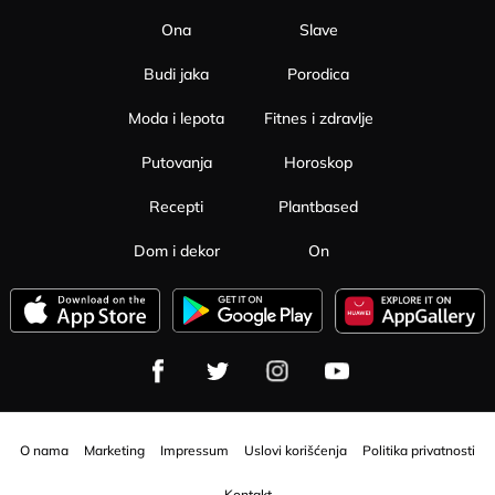
Ona
Slave
Budi jaka
Porodica
Moda i lepota
Fitnes i zdravlje
Putovanja
Horoskop
Recepti
Plantbased
Dom i dekor
On
O nama
Marketing
Impressum
Uslovi korišćenja
Politika privatnosti
Kontakt