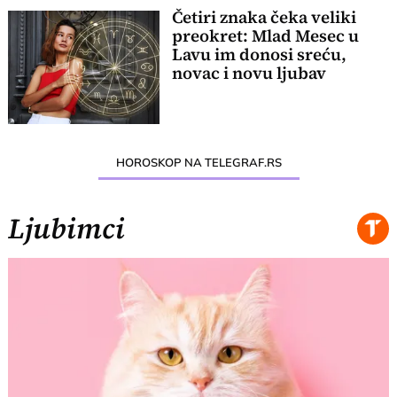
Četiri znaka čeka veliki
preokret: Mlad Mesec u
Lavu im donosi sreću,
novac i novu ljubav
HOROSKOP NA TELEGRAF.RS
Ljubimci