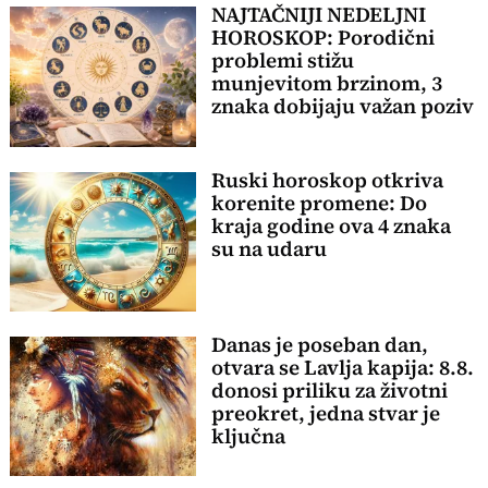
NAJTAČNIJI NEDELJNI
HOROSKOP: Porodični
problemi stižu
munjevitom brzinom, 3
znaka dobijaju važan poziv
Ruski horoskop otkriva
korenite promene: Do
kraja godine ova 4 znaka
su na udaru
Danas je poseban dan,
otvara se Lavlja kapija: 8.8.
donosi priliku za životni
preokret, jedna stvar je
ključna