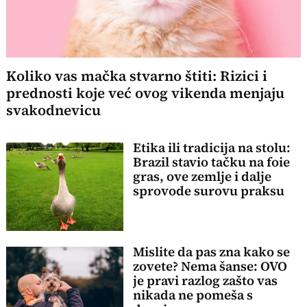
Koliko vas mačka stvarno štiti: Rizici i
prednosti koje već ovog vikenda menjaju
svakodnevicu
Etika ili tradicija na stolu:
Brazil stavio tačku na foie
gras, ove zemlje i dalje
sprovode surovu praksu
Mislite da pas zna kako se
zovete? Nema šanse: OVO
je pravi razlog zašto vas
nikada ne pomeša s