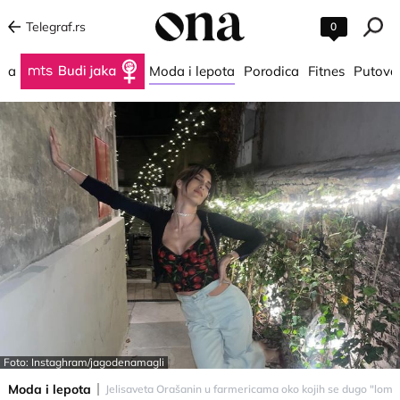
Telegraf.rs
0
na
Budi jaka
Moda i lepota
Porodica
Fitnes
Putova
Foto: Instaghram/jagodenamagli
Moda i lepota
Jelisaveta Orašanin u farmericama oko kojih se dugo "lome" 