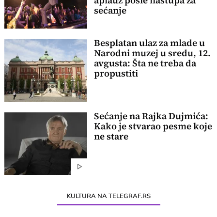
aplauz posle nastupa za
sećanje
Besplatan ulaz za mlade u
Narodni muzej u sredu, 12.
avgusta: Šta ne treba da
propustiti
Sećanje na Rajka Dujmića:
Kako je stvarao pesme koje
ne stare
KULTURA NA TELEGRAF.RS