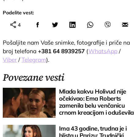
Podelite vest:
4
Pošaljite nam Vaše snimke, fotografije i priče na
broj telefona
+381 64 8939257
(
WhatsApp
/
Viber
/
Telegram
).
Povezane vesti
Mlada kakvu Holivud nije
očekivao: Ema Roberts
zamenila belu venčanicu
crnom kreacijom i oduševila
sve
Ima 43 godine, trudna je i
blista u Parizu: Trudnički