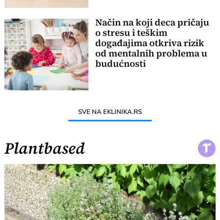
Način na koji deca pričaju
o stresu i teškim
događajima otkriva rizik
od mentalnih problema u
budućnosti
SVE NA EKLINIKA.RS
Plantbased