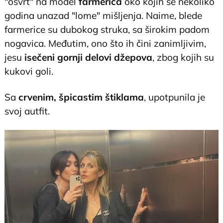
"osvrt" na model
farmerica
oko kojih se nekoliko
godina unazad "lome" mišljenja. Naime, blede
farmerice su dubokog struka, sa širokim padom
nogavica. Međutim, ono što ih čini zanimljivim,
jesu
isečeni gornji delovi džepova
, zbog kojih su
kukovi goli.
Sa
crvenim, špicastim štiklama
, upotpunila je
svoj autfit.