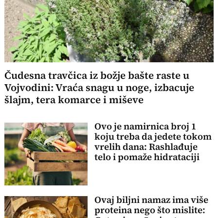
Čudesna travčica iz božje bašte raste u
Vojvodini: Vraća snagu u noge, izbacuje
šlajm, tera komarce i miševe
Ovo je namirnica broj 1
koju treba da jedete tokom
vrelih dana: Rashlađuje
telo i pomaže hidrataciji
Ovaj biljni namaz ima više
proteina nego što mislite: