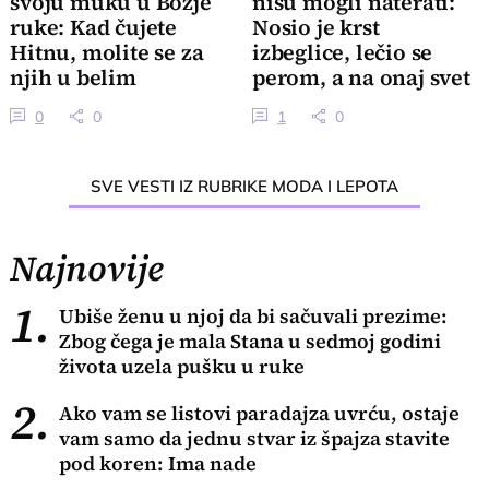
svoju muku u Božje
nisu mogli naterati:
ruke: Kad čujete
Nosio je krst
Hitnu, molite se za
izbeglice, lečio se
njih u belim
perom, a na onaj svet
mantilima kao za
je otišao sam
0
0
1
0
sebe
SVE VESTI IZ RUBRIKE MODA I LEPOTA
Najnovije
1.
Ubiše ženu u njoj da bi sačuvali prezime:
Zbog čega je mala Stana u sedmoj godini
života uzela pušku u ruke
2.
Ako vam se listovi paradajza uvrću, ostaje
vam samo da jednu stvar iz špajza stavite
pod koren: Ima nade