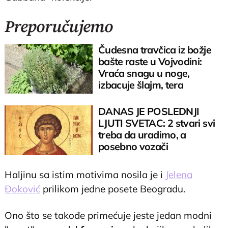
Preporučujemo
Čudesna travčica iz božje
bašte raste u Vojvodini:
Vraća snagu u noge,
izbacuje šlajm, tera
komarce i miševe
DANAS JE POSLEDNJI
LJUTI SVETAC: 2 stvari svi
treba da uradimo, a
posebno vozači
Haljinu sa istim motivima nosila je i
Jelena
Đoković
prilikom jedne posete Beogradu.
Ono što se takođe primećuje jeste jedan modni