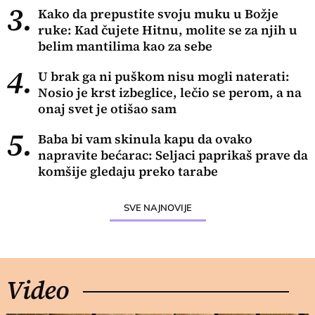
3.
Kako da prepustite svoju muku u Božje
ruke: Kad čujete Hitnu, molite se za njih u
belim mantilima kao za sebe
4.
U brak ga ni puškom nisu mogli naterati:
Nosio je krst izbeglice, lečio se perom, a na
onaj svet je otišao sam
5.
Baba bi vam skinula kapu da ovako
napravite bećarac: Seljaci paprikaš prave da
komšije gledaju preko tarabe
SVE NAJNOVIJE
Video