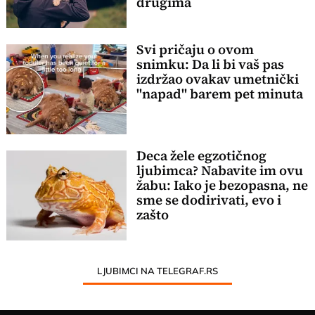
drugima
Svi pričaju o ovom
snimku: Da li bi vaš pas
izdržao ovakav umetnički
"napad" barem pet minuta
Deca žele egzotičnog
ljubimca? Nabavite im ovu
žabu: Iako je bezopasna, ne
sme se dodirivati, evo i
zašto
LJUBIMCI NA TELEGRAF.RS