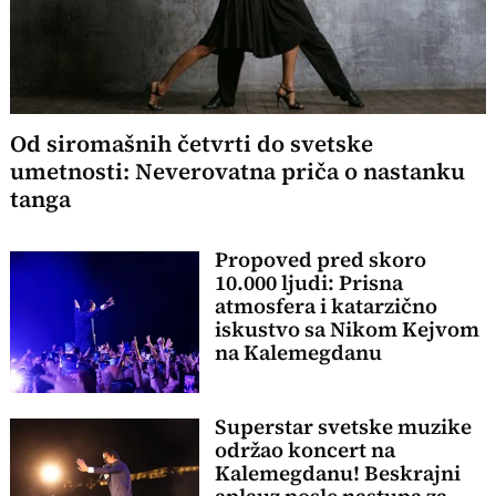
Od siromašnih četvrti do svetske
umetnosti: Neverovatna priča o nastanku
tanga
Propoved pred skoro
10.000 ljudi: Prisna
atmosfera i katarzično
iskustvo sa Nikom Kejvom
na Kalemegdanu
Superstar svetske muzike
održao koncert na
Kalemegdanu! Beskrajni