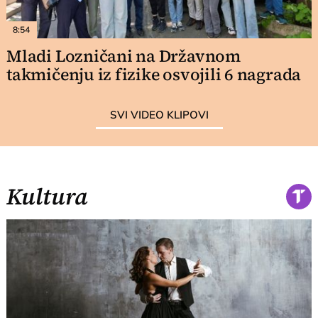
8:54
Mladi Lozničani na Državnom
takmičenju iz fizike osvojili 6 nagrada
SVI VIDEO KLIPOVI
Kultura