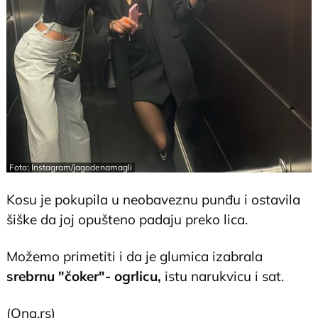
Foto: Instagram/jagodenamagli
Kosu je pokupila u neobaveznu punđu i ostavila
šiške da joj opušteno padaju preko lica.
Možemo primetiti i da je glumica izabrala
srebrnu "čoker"- ogrlicu,
istu narukvicu i sat.
(Ona.rs)