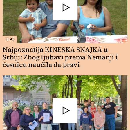
23:43
Najpoznatija KINESKA SNAJKA u
Srbiji: Zbog ljubavi prema Nemanji i
česnicu naučila da pravi