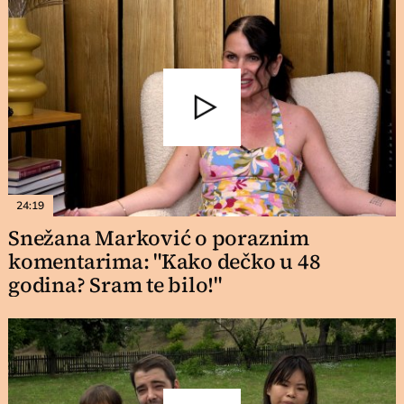
24:19
Snežana Marković o poraznim
komentarima: "Kako dečko u 48
godina? Sram te bilo!"