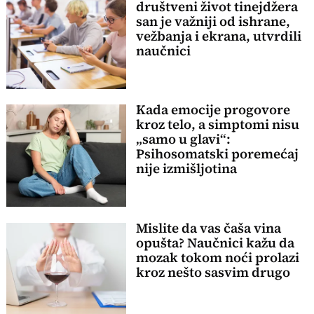
društveni život tinejdžera
san je važniji od ishrane,
vežbanja i ekrana, utvrdili
naučnici
Kada emocije progovore
kroz telo, a simptomi nisu
„samo u glavi“:
Psihosomatski poremećaj
nije izmišljotina
Mislite da vas čaša vina
opušta? Naučnici kažu da
mozak tokom noći prolazi
kroz nešto sasvim drugo