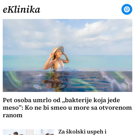
eKlinika
Pet osoba umrlo od „bakterije koja jede
meso”: Ko ne bi smeo u more sa otvorenom
ranom
Za školski uspeh i