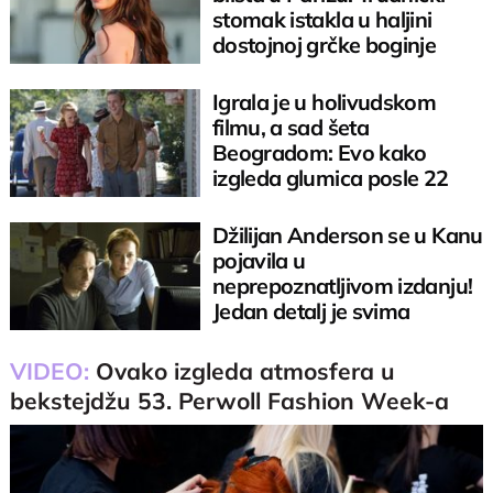
stomak istakla u haljini
dostojnoj grčke boginje
Igrala je u holivudskom
filmu, a sad šeta
Beogradom: Evo kako
izgleda glumica posle 22
godine od "Beležnice"
Džilijan Anderson se u Kanu
pojavila u
neprepoznatljivom izdanju!
Jedan detalj je svima
privukao pažnju
VIDEO:
Ovako izgleda atmosfera u
bekstejdžu 53. Perwoll Fashion Week-a