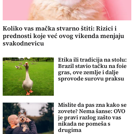
Koliko vas mačka stvarno štiti: Rizici i
prednosti koje već ovog vikenda menjaju
svakodnevicu
Etika ili tradicija na stolu:
Brazil stavio tačku na foie
gras, ove zemlje i dalje
sprovode surovu praksu
Mislite da pas zna kako se
zovete? Nema šanse: OVO
je pravi razlog zašto vas
nikada ne pomeša s
drugima