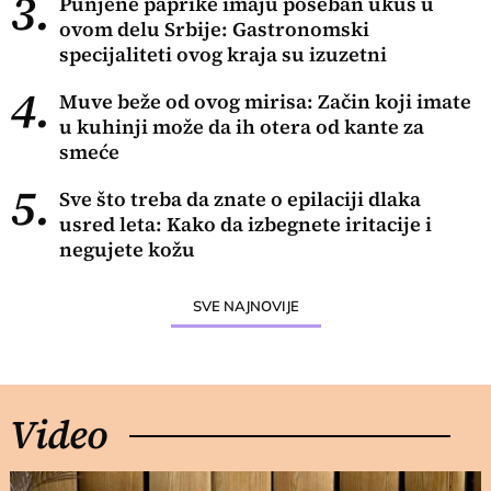
3.
Punjene paprike imaju poseban ukus u
ovom delu Srbije: Gastronomski
specijaliteti ovog kraja su izuzetni
4.
Muve beže od ovog mirisa: Začin koji imate
u kuhinji može da ih otera od kante za
smeće
5.
Sve što treba da znate o epilaciji dlaka
usred leta: Kako da izbegnete iritacije i
negujete kožu
SVE NAJNOVIJE
Video