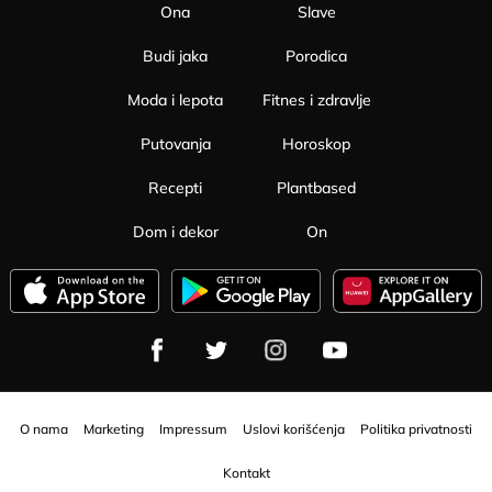
Ona
Slave
Budi jaka
Porodica
Moda i lepota
Fitnes i zdravlje
Putovanja
Horoskop
Recepti
Plantbased
Dom i dekor
On
O nama
Marketing
Impressum
Uslovi korišćenja
Politika privatnosti
Kontakt