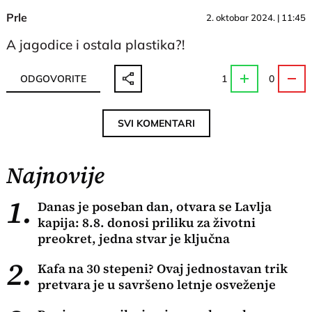
Prle
2. oktobar 2024. | 11:45
A jagodice i ostala plastika?!
ODGOVORITE
1
0
SVI KOMENTARI
Najnovije
1.
Danas je poseban dan, otvara se Lavlja
kapija: 8.8. donosi priliku za životni
preokret, jedna stvar je ključna
2.
Kafa na 30 stepeni? Ovaj jednostavan trik
pretvara je u savršeno letnje osveženje