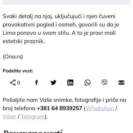
Svaki detalj na njoj, uključujući i njen čuveni
provokativni pogled i osmeh, govorili su da je
Lima ponovo u svom stilu. A to je pravi mali
estetski praznik.
(Ona.rs)
Podelite vest:
0
Pošaljite nam Vaše snimke, fotografije i priče na
broj telefona
+381 64 8939257
(
WhatsApp
/
Viber
/
Telegram
).