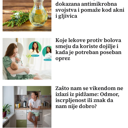
dokazana antimikrobna
svojstva i pomaže kod akni
i gljivica
Koje lekove protiv bolova
smeju da koriste dojilje i
kada je potreban poseban
oprez
Zašto nam se vikendom ne
izlazi iz pidžame: Odmor,
iscrpljenost ili znak da
nam nije dobro?