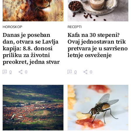
HOROSKOP
RECEPTI
Danas je poseban
Kafa na 30 stepeni?
dan, otvara se Lavlja
Ovaj jednostavan trik
kapija: 8.8. donosi
pretvara je u savršeno
priliku za životni
letnje osveženje
preokret, jedna stvar
je ključna
0
0
0
0