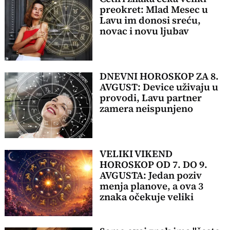
preokret: Mlad Mesec u
Lavu im donosi sreću,
novac i novu ljubav
DNEVNI HOROSKOP ZA 8.
AVGUST: Device uživaju u
provodi, Lavu partner
zamera neispunjeno
VELIKI VIKEND
HOROSKOP OD 7. DO 9.
AVGUSTA: Jedan poziv
menja planove, a ova 3
znaka očekuje veliki
preokret