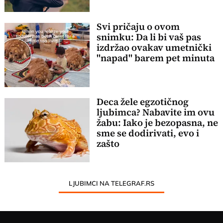
Svi pričaju o ovom
snimku: Da li bi vaš pas
izdržao ovakav umetnički
"napad" barem pet minuta
Deca žele egzotičnog
ljubimca? Nabavite im ovu
žabu: Iako je bezopasna, ne
sme se dodirivati, evo i
zašto
LJUBIMCI NA TELEGRAF.RS