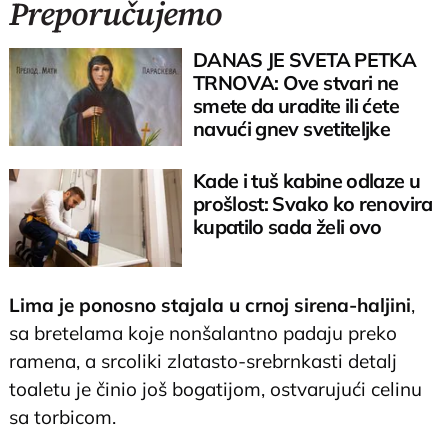
Preporučujemo
DANAS JE SVETA PETKA
TRNOVA: Ove stvari ne
smete da uradite ili ćete
navući gnev svetiteljke
Kade i tuš kabine odlaze u
prošlost: Svako ko renovira
kupatilo sada želi ovo
Lima je ponosno stajala u crnoj sirena-haljini
,
sa bretelama koje nonšalantno padaju preko
ramena, a srcoliki zlatasto-srebrnkasti detalj
toaletu je činio još bogatijom, ostvarujući celinu
sa torbicom.