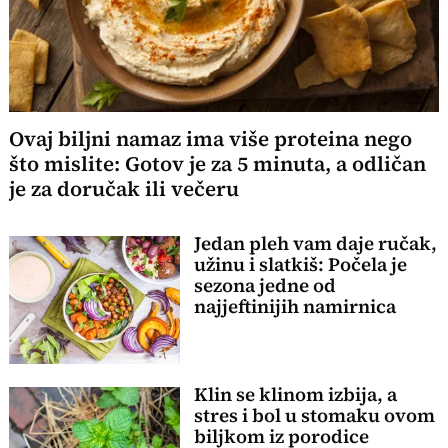
Ovaj biljni namaz ima više proteina nego
što mislite: Gotov je za 5 minuta, a odličan
je za doručak ili večeru
Jedan pleh vam daje ručak,
užinu i slatkiš: Počela je
sezona jedne od
najjeftinijih namirnica
Klin se klinom izbija, a
stres i bol u stomaku ovom
biljkom iz porodice