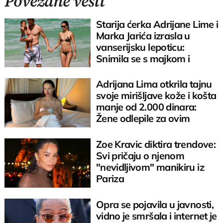
Povezane vesti
Starija ćerka Adrijane Lime i
Marka Jarića izrasla u
vanserijsku lepoticu:
Snimila se s majkom i
nastao kolaps
Adrijana Lima otkrila tajnu
svoje mirišljave kože i košta
manje od 2.000 dinara:
Žene odlepile za ovim
Zoe Kravic diktira trendove:
Svi pričaju o njenom
"nevidljivom" manikiru iz
Pariza
Opra se pojavila u javnosti,
vidno je smršala i internet je