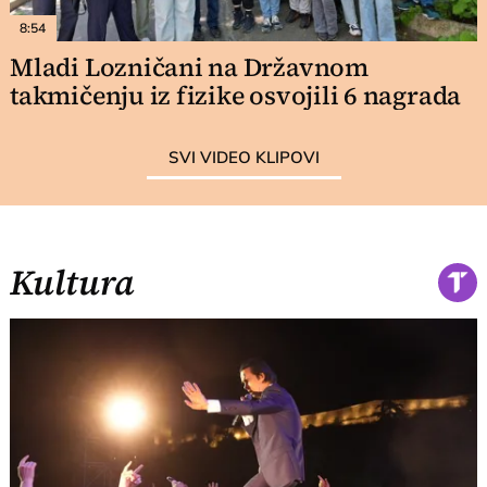
8:54
Mladi Lozničani na Državnom
takmičenju iz fizike osvojili 6 nagrada
SVI VIDEO KLIPOVI
Kultura