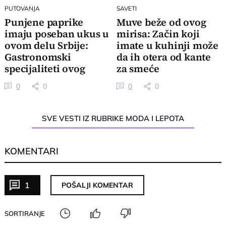
PUTOVANJA
SAVETI
Punjene paprike
Muve beže od ovog
imaju poseban ukus u
mirisa: Začin koji
ovom delu Srbije:
imate u kuhinji može
Gastronomski
da ih otera od kante
specijaliteti ovog
za smeće
kraja su izuzetni
0
0
0
0
SVE VESTI IZ RUBRIKE MODA I LEPOTA
KOMENTARI
1
POŠALJI KOMENTAR
SORTIRANJE