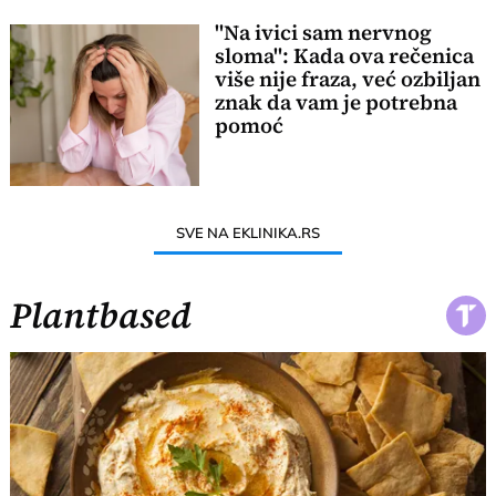
"Na ivici sam nervnog
sloma": Kada ova rečenica
više nije fraza, već ozbiljan
znak da vam je potrebna
pomoć
SVE NA EKLINIKA.RS
Plantbased