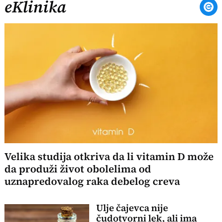
eKlinika
Velika studija otkriva da li vitamin D može
da produži život obolelima od
uznapredovalog raka debelog creva
Ulje čajevca nije
čudotvorni lek, ali ima