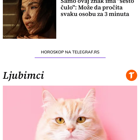
Samo ovaj znak ima "šesto
čulo": Može da pročita
svaku osobu za 3 minuta
HOROSKOP NA TELEGRAF.RS
Ljubimci