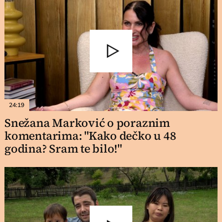
24:19
Snežana Marković o poraznim
komentarima: "Kako dečko u 48
godina? Sram te bilo!"