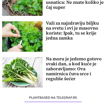
usnatica: Ne znate koliko je
čaj super
Važi za najzdraviju biljku
na svetu i svi je masovno
koriste: Ipak, tu se krije
jedna zamka
Na moru je jedemo gotovo
svaki dan, a kod kuće je
zaboravljamo: Ova
namirnica čuva srce i
reguliše šećer
PLANTBASED NA TELEGRAF.RS