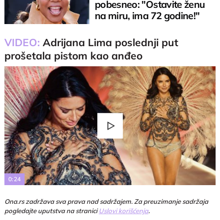
pobesneo: "Ostavite ženu
na miru, ima 72 godine!"
VIDEO:
Adrijana Lima poslednji put
prošetala pistom kao anđeo
Play
Video
0:24
Ona.rs zadržava sva prava nad sadržajem. Za preuzimanje sadržaja
pogledajte uputstva na stranici
Uslovi korišćenja
.