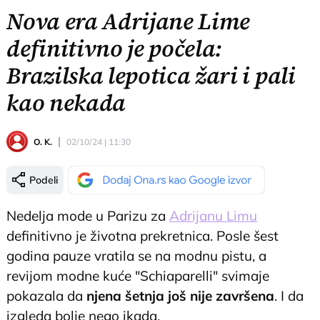
Nova era Adrijane Lime
definitivno je počela:
Brazilska lepotica žari i pali
kao nekada
O. K.
02/10/24 | 11:30
Podeli
Nedelja mode u Parizu za
Adrijanu Limu
definitivno je životna prekretnica. Posle šest
godina pauze vratila se na modnu pistu, a
revijom modne kuće "Schiaparelli" svimaje
pokazala da
njena šetnja još nije završena
. I da
izgleda bolje nego ikada.