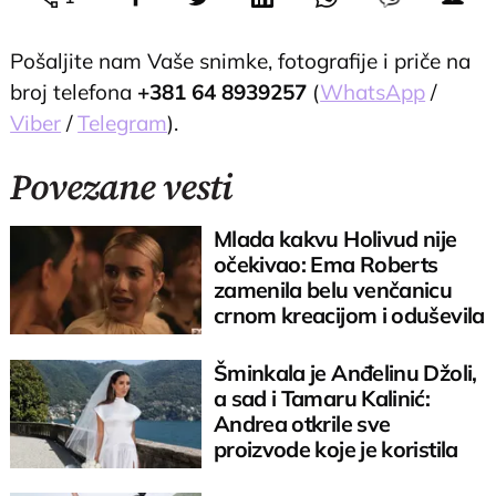
Pošaljite nam Vaše snimke, fotografije i priče na
broj telefona
+381 64 8939257
(
WhatsApp
/
Viber
/
Telegram
).
Povezane vesti
Mlada kakvu Holivud nije
očekivao: Ema Roberts
zamenila belu venčanicu
crnom kreacijom i oduševila
sve
Šminkala je Anđelinu Džoli,
a sad i Tamaru Kalinić:
Andrea otkrile sve
proizvode koje je koristila
na venčanju