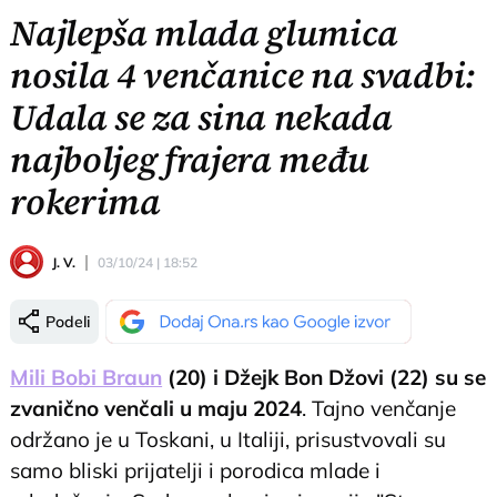
Najlepša mlada glumica
nosila 4 venčanice na svadbi:
Udala se za sina nekada
najboljeg frajera među
rokerima
J. V.
03/10/24 | 18:52
Podeli
Mili Bobi Braun
(20) i Džejk Bon Džovi (22) su se
zvanično venčali u maju 2024
. Tajno venčanje
održano je u Toskani, u Italiji, prisustvovali su
samo bliski prijatelji i porodica mlade i