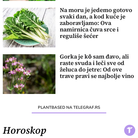
Na moru je jedemo gotovo
svaki dan, a kod kuće je
zaboravljamo: Ova
namirnica čuva srce i
reguliše šećer
Gorka je kȏ sam đavo, ali
raste svuda i leči sve od
želuca do jetre: Od ove
trave pravi se najbolje vino
PLANTBASED NA TELEGRAF.RS
Horoskop