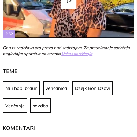
Play
Video
2:52
Ona.rs zadržava sva prava nad sadržajem. Za preuzimanje sadržaja
pogledajte uputstva na stranici
Uslovi korišćenja
.
TEME
mili bobi braun
venčanica
Džejk Bon Džovi
Venčanje
savdba
KOMENTARI