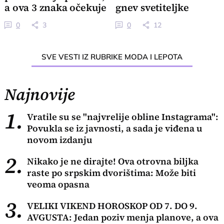
a ova 3 znaka očekuje
gnev svetiteljke
veliki preokret
0
3
0
12
SVE VESTI IZ RUBRIKE MODA I LEPOTA
Najnovije
1.
Vratile su se "najvrelije obline Instagrama":
Povukla se iz javnosti, a sada je viđena u
novom izdanju
2.
Nikako je ne dirajte! Ova otrovna biljka
raste po srpskim dvorištima: Može biti
veoma opasna
3.
VELIKI VIKEND HOROSKOP OD 7. DO 9.
AVGUSTA: Jedan poziv menja planove, a ova