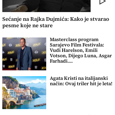
Sećanje na Rajka Dujmića: Kako je stvarao
pesme koje ne stare
Masterclass program
Sarajevo Film Festivala:
Vudi Harelson, Emili
Votson, Dijego Luna, Asgar
Farhadi....
Agata Kristi na italijanski
način: Ovaj triler hit je leta!