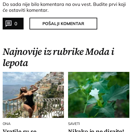
Do sada nije bilo komentara na ovu vest.
Budite prvi koji
će ostaviti komentar.
0
POŠALJI KOMENTAR
Najnovije iz rubrike Moda i
lepota
ONA
SAVETI
Vratile su se
Nikako je ne dirajte!