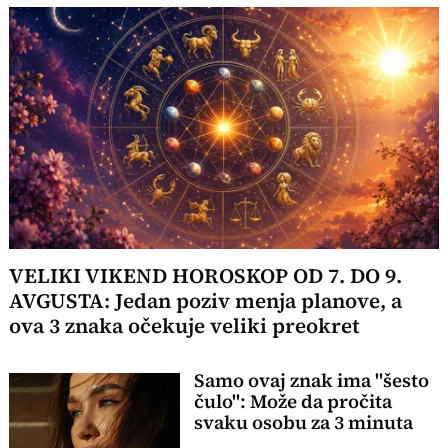
VELIKI VIKEND HOROSKOP OD 7. DO 9.
AVGUSTA: Jedan poziv menja planove, a
ova 3 znaka očekuje veliki preokret
Samo ovaj znak ima "šesto
čulo": Može da pročita
svaku osobu za 3 minuta