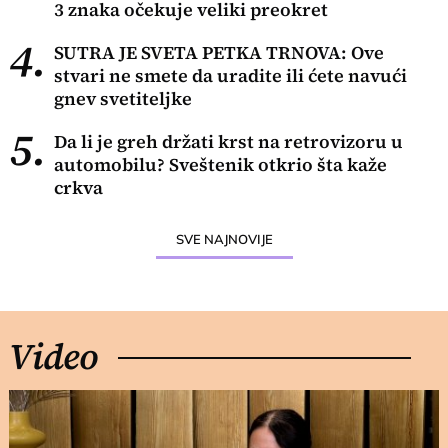
3 znaka očekuje veliki preokret
4.
SUTRA JE SVETA PETKA TRNOVA: Ove
stvari ne smete da uradite ili ćete navući
gnev svetiteljke
5.
Da li je greh držati krst na retrovizoru u
automobilu? Sveštenik otkrio šta kaže
crkva
SVE NAJNOVIJE
Video