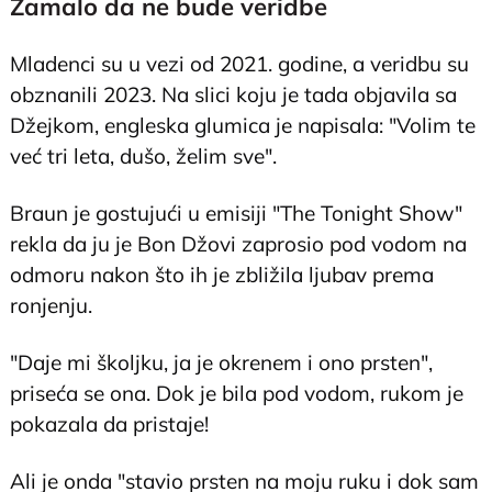
Zamalo da ne bude veridbe
Mladenci su u vezi od 2021. godine, a veridbu su
obznanili 2023. Na slici koju je tada objavila sa
Džejkom, engleska glumica je napisala: "Volim te
već tri leta, dušo, želim sve".
Braun je gostujući u emisiji "The Tonight Show"
rekla da ju je Bon Džovi zaprosio pod vodom na
odmoru nakon što ih je zbližila ljubav prema
ronjenju.
"Daje mi školjku, ja je okrenem i ono prsten",
priseća se ona. Dok je bila pod vodom, rukom je
pokazala da pristaje!
Ali je onda "stavio prsten na moju ruku i dok sam