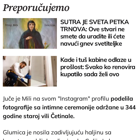
Preporučujemo
SUTRA JE SVETA PETKA
TRNOVA: Ove stvari ne
smete da uradite ili ćete
navući gnev svetiteljke
Kade i tuš kabine odlaze u
prošlost: Svako ko renovira
kupatilo sada želi ovo
Juče je Mili na svom "Instagram" profilu
podelila
fotografije sa intimne ceremonije održane u 344
godine staroj vili Četinale.
Glumica je nosila zadivljujuću haljinu sa