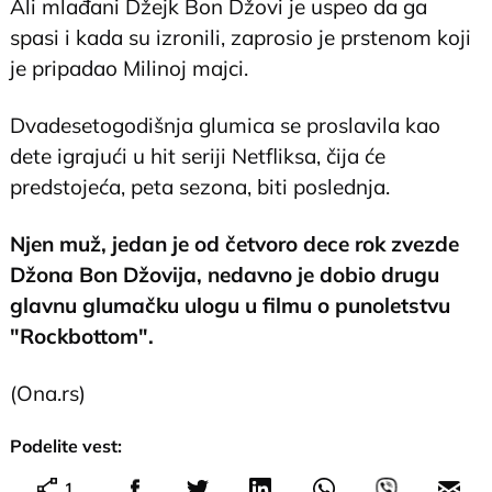
Ali mlađani Džejk Bon Džovi je uspeo da ga
spasi i kada su izronili, zaprosio je prstenom koji
je pripadao Milinoj majci.
Dvadesetogodišnja glumica se proslavila kao
dete igrajući u hit seriji Netfliksa, čija će
predstojeća, peta sezona, biti poslednja.
Njen muž, jedan je od četvoro dece rok zvezde
Džona Bon Džovija, nedavno je dobio drugu
glavnu glumačku ulogu u filmu o punoletstvu
"Rockbottom".
(Ona.rs)
Podelite vest:
1