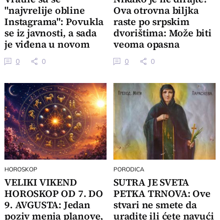
"najvrelije obline
Ova otrovna biljka
Instagrama": Povukla
raste po srpskim
se iz javnosti, a sada
dvorištima: Može biti
je viđena u novom
veoma opasna
izdanju
0
0
0
0
HOROSKOP
PORODICA
VELIKI VIKEND
SUTRA JE SVETA
HOROSKOP OD 7. DO
PETKA TRNOVA: Ove
9. AVGUSTA: Jedan
stvari ne smete da
poziv menja planove,
uradite ili ćete navući