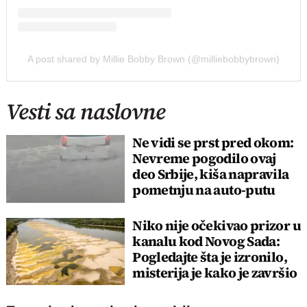
A post shared by Millie Bobby Brown (@milliebobbybrown)
Vesti sa naslovne
Ne vidi se prst pred okom:
Nevreme pogodilo ovaj
deo Srbije, kiša napravila
pometnju na auto-putu
Niko nije očekivao prizor u
kanalu kod Novog Sada:
Pogledajte šta je izronilo,
misterija je kako je završio
tu