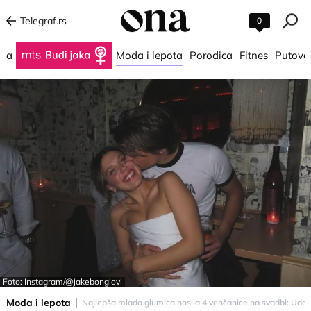
Telegraf.rs
0
na
Budi jaka
Moda i lepota
Porodica
Fitnes
Putova
Foto: Instagram/@jakebongiovi
Moda i lepota
Najlepša mlada glumica nosila 4 venčanice na svadbi: Udal