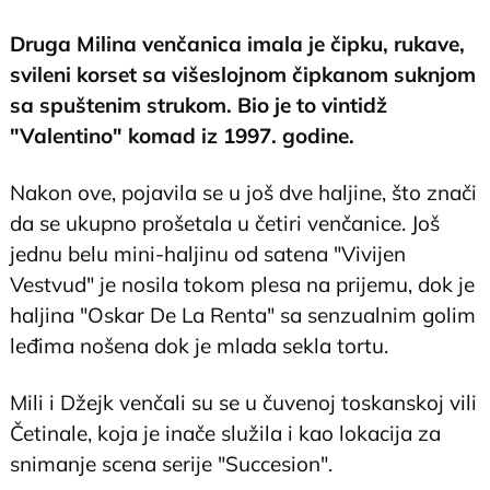
Druga Milina venčanica imala je čipku, rukave,
svileni korset sa višeslojnom čipkanom suknjom
sa spuštenim strukom. Bio je to vintidž
"Valentino" komad iz 1997. godine.
Nakon ove, pojavila se u još dve haljine, što znači
da se ukupno prošetala u četiri venčanice. Još
jednu belu mini-haljinu od satena "Vivijen
Vestvud" je nosila tokom plesa na prijemu, dok je
haljina "Oskar De La Renta" sa senzualnim golim
leđima nošena dok je mlada sekla tortu.
Mili i Džejk venčali su se u čuvenoj toskanskoj vili
Četinale, koja je inače služila i kao lokacija za
snimanje scena serije "Succesion".