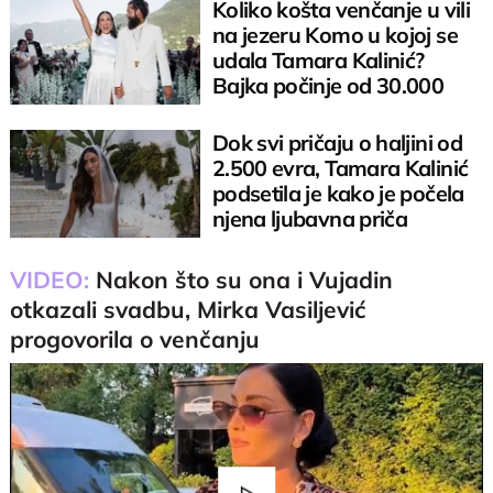
Koliko košta venčanje u vili
na jezeru Komo u kojoj se
udala Tamara Kalinić?
Bajka počinje od 30.000
evra
Dok svi pričaju o haljini od
2.500 evra, Tamara Kalinić
podsetila je kako je počela
njena ljubavna priča
VIDEO:
Nakon što su ona i Vujadin
otkazali svadbu, Mirka Vasiljević
progovorila o venčanju