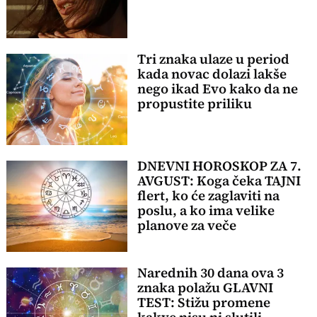
Tri znaka ulaze u period
kada novac dolazi lakše
nego ikad Evo kako da ne
propustite priliku
DNEVNI HOROSKOP ZA 7.
AVGUST: Koga čeka TAJNI
flert, ko će zaglaviti na
poslu, a ko ima velike
planove za veče
Narednih 30 dana ova 3
znaka polažu GLAVNI
TEST: Stižu promene