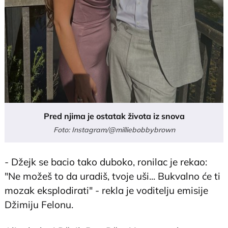
Pred njima je ostatak života iz snova
Foto: Instagram/@milliebobbybrown
- Džejk se bacio tako duboko, ronilac je rekao:
"Ne možeš to da uradiš, tvoje uši... Bukvalno će ti
mozak eksplodirati" - rekla je voditelju emisije
Džimiju Felonu.