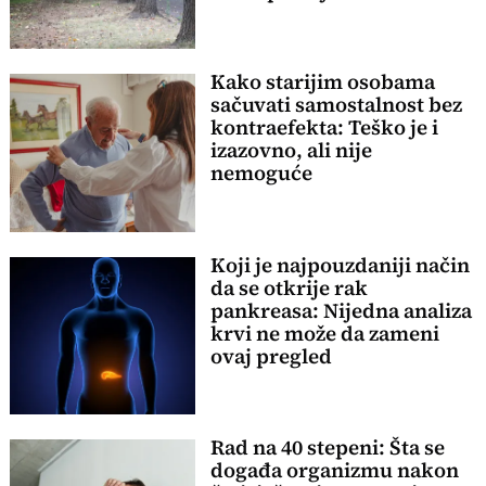
Kako starijim osobama
sačuvati samostalnost bez
kontraefekta: Teško je i
izazovno, ali nije
nemoguće
Koji je najpouzdaniji način
da se otkrije rak
pankreasa: Nijedna analiza
krvi ne može da zameni
ovaj pregled
Rad na 40 stepeni: Šta se
događa organizmu nakon