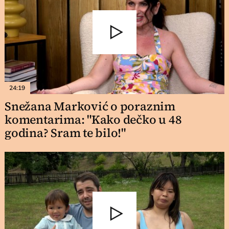
24:19
Snežana Marković o poraznim
komentarima: "Kako dečko u 48
godina? Sram te bilo!"