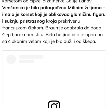
korsetom od čipke, dizajnerke Galije Lahav.
Venčanica je bila prilagođena Milinim željama -
imala je korset koji je oblikovao glumičinu figuru
i suknju pristrasnog kroja
prekrivenu
francuskom čipkom. Braun je odabrala da doda i
šlep baroknom stilu. Bela haljina bila je uparena
sa čipkanim velom koji je bio duži i od škepa.