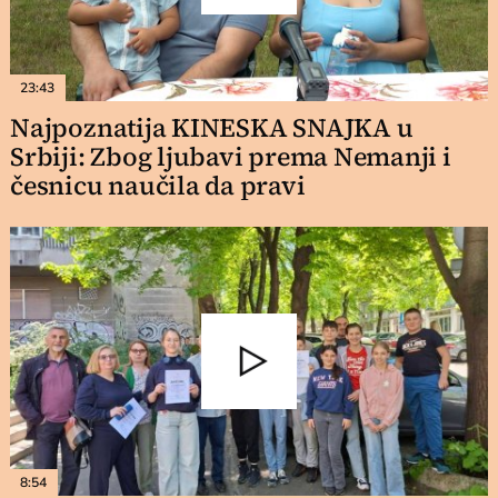
23:43
Najpoznatija KINESKA SNAJKA u
Srbiji: Zbog ljubavi prema Nemanji i
česnicu naučila da pravi
8:54