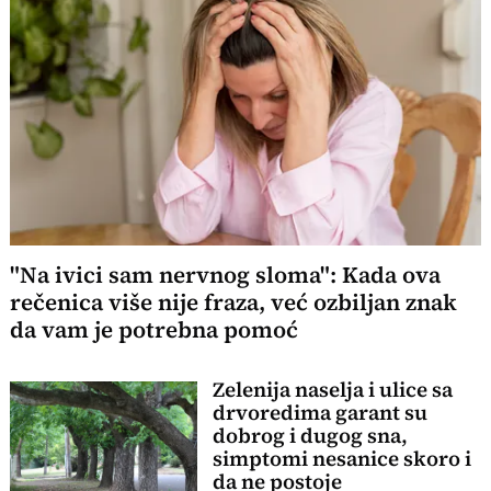
"Na ivici sam nervnog sloma": Kada ova
rečenica više nije fraza, već ozbiljan znak
da vam je potrebna pomoć
Zelenija naselja i ulice sa
drvoredima garant su
dobrog i dugog sna,
simptomi nesanice skoro i
da ne postoje