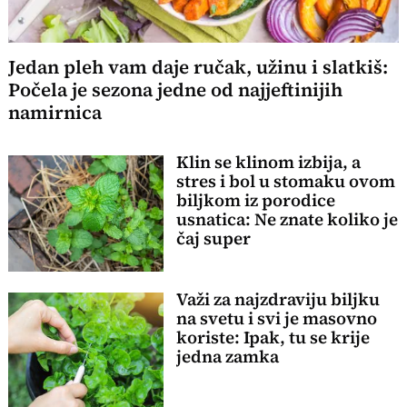
Jedan pleh vam daje ručak, užinu i slatkiš:
Počela je sezona jedne od najjeftinijih
namirnica
Klin se klinom izbija, a
stres i bol u stomaku ovom
biljkom iz porodice
usnatica: Ne znate koliko je
čaj super
Važi za najzdraviju biljku
na svetu i svi je masovno
koriste: Ipak, tu se krije
jedna zamka