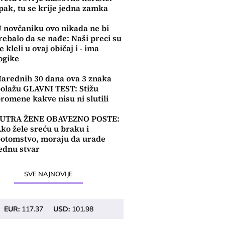
pak, tu se krije jedna zamka
 novčaniku ovo nikada ne bi
rebalo da se nađe: Naši preci su
e kleli u ovaj običaj i - ima
ogike
arednih 30 dana ova 3 znaka
olažu GLAVNI TEST: Stižu
romene kakve nisu ni slutili
SUTRA ŽENE OBAVEZNO POSTE:
ko žele sreću u braku i
otomstvo, moraju da urade
ednu stvar
SVE NAJNOVIJE
EUR:
117.37
USD:
101.98