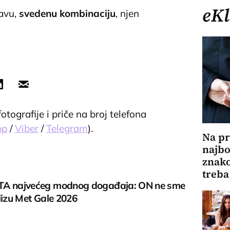
eKl
ravu,
svedenu kombinaciju
, njen
tografije i priče na broj telefona
pp
/
Viber
/
Telegram
).
Na pr
najbol
znako
treba
TA najvećeg modnog događaja: ON ne sme
lizu Met Gale 2026