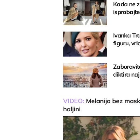
Kada ne z
isprobajt
Ivanka Tra
figuru, vr
Zaboravite
diktira naj
VIDEO:
Melanija bez maske
haljini