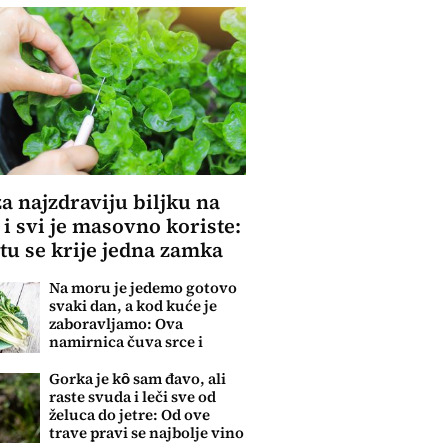
za najzdraviju biljku na
 i svi je masovno koriste:
 tu se krije jedna zamka
Na moru je jedemo gotovo
svaki dan, a kod kuće je
zaboravljamo: Ova
namirnica čuva srce i
reguliše šećer
Gorka je kȏ sam đavo, ali
raste svuda i leči sve od
želuca do jetre: Od ove
trave pravi se najbolje vino