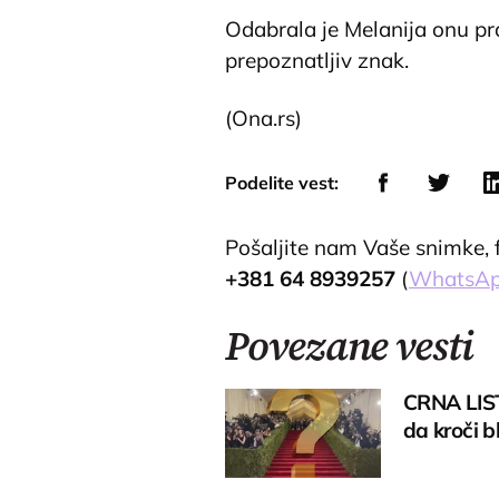
Odabrala je Melanija onu p
prepoznatljiv znak.
(Ona.rs)
Podelite vest:
Pošaljite nam Vaše snimke, fo
+381 64 8939257
(
WhatsA
Povezane vesti
CRNA LIS
da kroči b