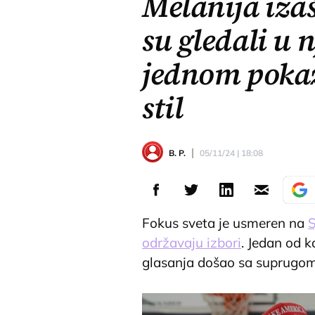
Melanija izaš
su gledali u 
jednom poka
stil
B. P.
05/11/24 | 18:08
Fokus sveta je usmeren na
S
održavaju izbori
. Jedan od 
glasanja došao sa suprugo