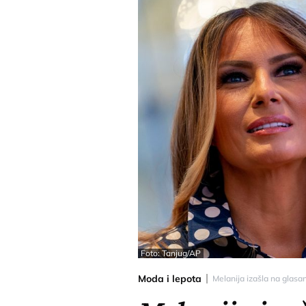
Foto: Tanjug/AP
Moda i lepota
Melanija izašla na glasan