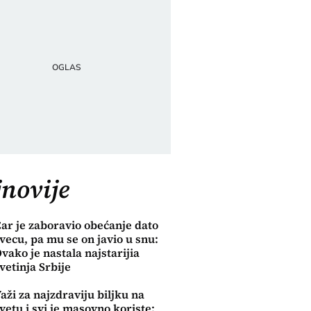
novije
ar je zaboravio obećanje dato
vecu, pa mu se on javio u snu:
vako je nastala najstarijia
vetinja Srbije
aži za najzdraviju biljku na
vetu i svi je masovno koriste: