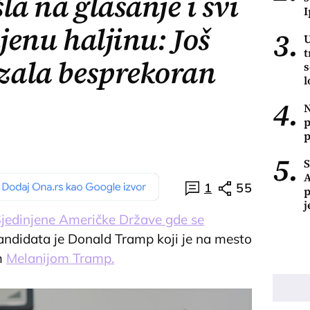
la na glasanje i svi
I
njenu haljinu: Još
3.
U
t
zala besprekoran
s
l
4.
N
p
p
5.
A
1
55
p
j
jedinjene Američke Države gde se
kandidata je Donald Tramp koji je na mesto
m
Melanijom Tramp.