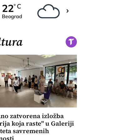
24
22
C
C
o
o
Beograd
Novi Sad
tura
no zatvorena izložba
rija koja raste" u Galeriji
teta savremenih
nosti