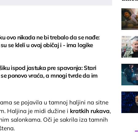
u ovo nikada ne bi trebalo da se nađe:
su se kleli u ovaj običaj i - ima logike
šiku ispod jastuka pre spavanja: Stari
i se ponovo vraća, a mnogi tvrde da im
ama se pojavila u tamnoj haljini na sitne
m. Haljina je midi dužine i
kratkih rukava
,
crnim salonkama. Oči je sakrila iza tamnih
štena.