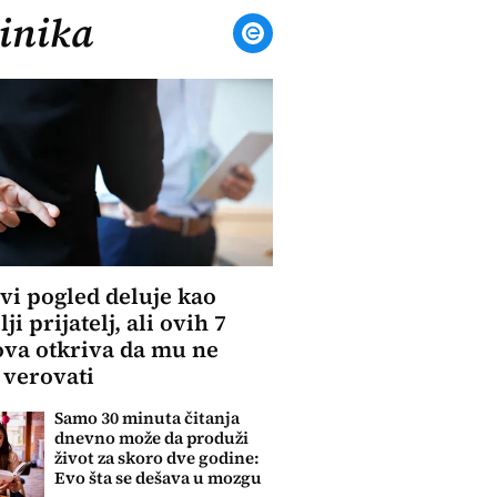
inika
vi pogled deluje kao
ji prijatelj, ali ovih 7
va otkriva da mu ne
 verovati
Samo 30 minuta čitanja
dnevno može da produži
život za skoro dve godine:
Evo šta se dešava u mozgu