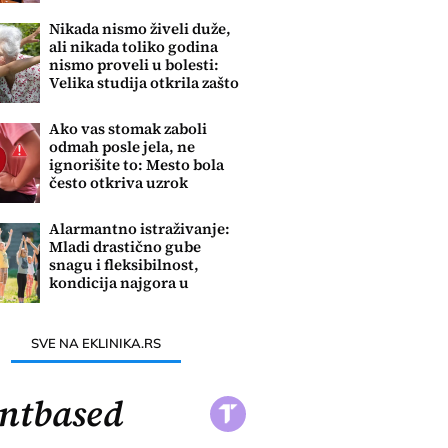
Nikada nismo živeli duže,
ali nikada toliko godina
nismo proveli u bolesti:
Velika studija otkrila zašto
Ako vas stomak zaboli
odmah posle jela, ne
ignorišite to: Mesto bola
često otkriva uzrok
problema
Alarmantno istraživanje:
Mladi drastično gube
snagu i fleksibilnost,
kondicija najgora u
poslednjih 60 godina
SVE NA EKLINIKA.RS
ntbased