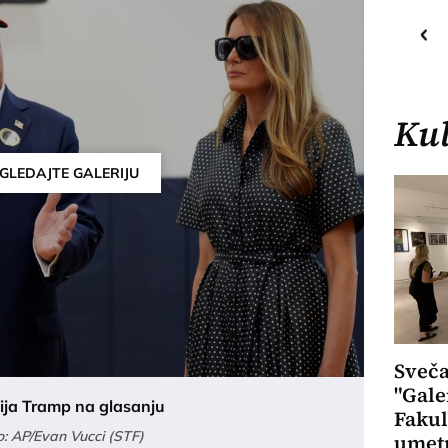
20
C
o
Priština
Kul
GLEDAJTE GALERIJU
Sveča
"Gale
ija Tramp na glasanju
Fakul
o: AP/Evan Vucci (STF)
umet