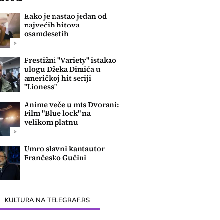
Kako je nastao jedan od
najvećih hitova
osamdesetih
Prestižni "Variety" istakao
ulogu Džeka Dimića u
američkoj hit seriji
"Lioness"
Anime veče u mts Dvorani:
Film "Blue lock" na
velikom platnu
Umro slavni kantautor
Frančesko Gučini
KULTURA NA TELEGRAF.RS