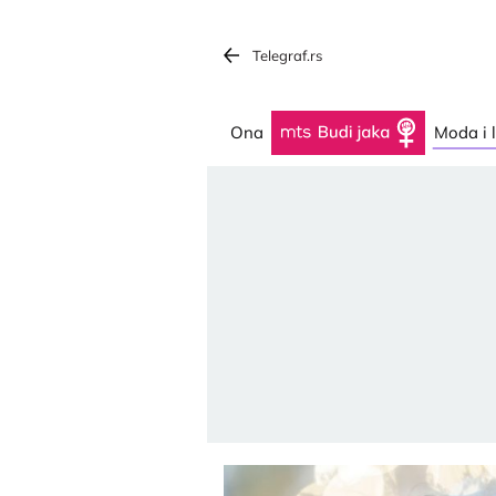
Telegraf.rs
Ona
Budi jaka
Moda i 