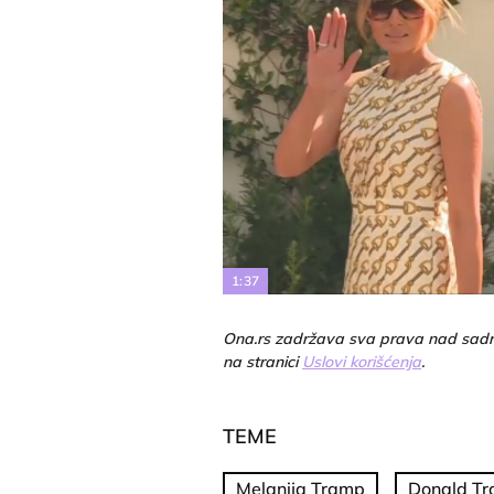
1:37
Ona.rs zadržava sva prava nad sadr
na stranici
Uslovi korišćenja
.
TEME
Melanija Tramp
Donald T