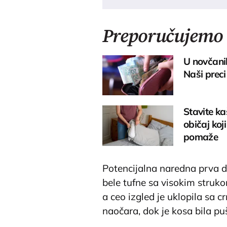
Preporučujemo
U novčanik
Naši preci 
Stavite ka
običaj koj
pomaže
Potencijalna naredna prva d
bele tufne sa visokim struko
a ceo izgled je uklopila sa 
naočara, dok je kosa bila pu