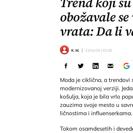
Trend koji s
obožavale se 
vrata: Da li
K. M.
21/01/25 | 02:30
Moda je ciklična, a trendovi
modernizovanoj verziji. Jeda
košulja, koja je bila vrlo p
zauzima svoje mesto u savr
ličnostima i influenserkama.
Tokom osamdesetih i devedese