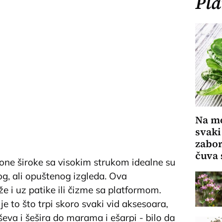
Pla
Na mo
svaki
zabor
čuva 
 one široke sa visokim strukom idealne su
g, ali opuštenog izgleda. Ova
e i uz patike ili čizme sa platformom.
e to što trpi skoro svaki vid aksesoara,
ševa i šešira do marama i ešarpi - bilo da