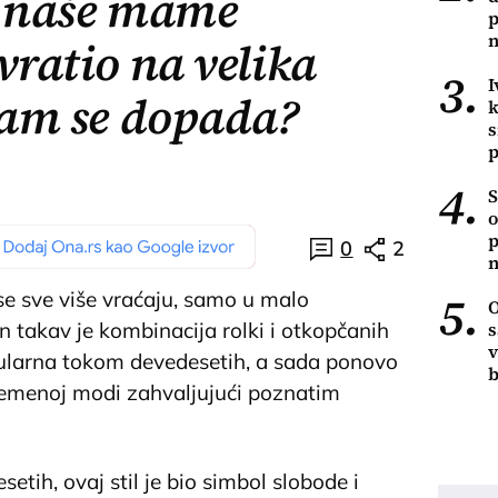
u naše mame
p
n
vratio na velika
3.
I
 vam se dopada?
k
s
p
4.
S
o
p
0
2
n
5.
 se sve više vraćaju, samo u malo
O
s
n takav je kombinacija rolki i otkopčanih
v
opularna tokom devedesetih, a sada ponovo
b
emenoj modi zahvaljujući poznatim
tih, ovaj stil je bio simbol slobode i