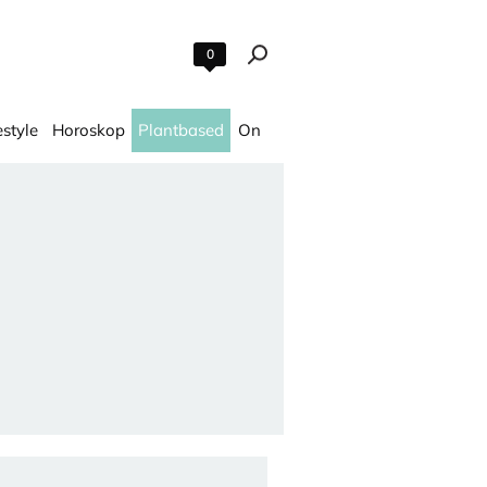
0
estyle
Horoskop
Plantbased
On