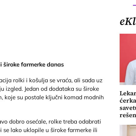
eKl
 i široke farmerke danas
ja rolki i košulja se vraća, ali sada uz
ju izgled. Jedan od dodataka su široke
Lekar
, koje su postale ključni komad modnih
ćerka
savet
rešen
vo dobro osećale, rolke treba odabrati
 se lako uklopile u široke farmerke ili