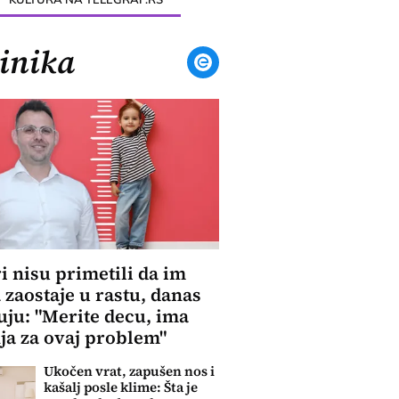
inika
i nisu primetili da im
 zaostaje u rastu, danas
uju: "Merite decu, ima
ja za ovaj problem"
Ukočen vrat, zapušen nos i
kašalj posle klime: Šta je