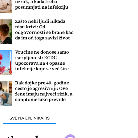
uzrok, a kada treba
posumnjati na infekciju
Zašto neki ljudi nikada
nisu krivi: Od
odgovornosti se brane kao
da im od toga zavisi život
Vrućine ne donose samo
iscrpljenost: ECDC
upozorava na 4 opasne
infekcije koje se već šire
Evropom
Rak dojke pre 40. godine
često je agresivniji: Ove
žene imaju najveći rizik, a
simptome lako previde
SVE NA EKLINIKA.RS