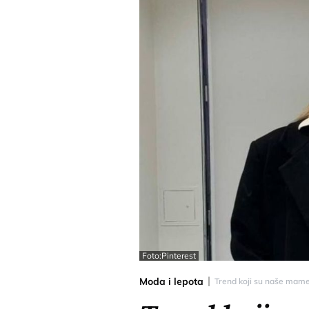
Foto:Pinterest
Moda i lepota
Trend koji su naše mame 