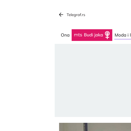
Telegraf.rs
Ona
Budi jaka
Moda i 