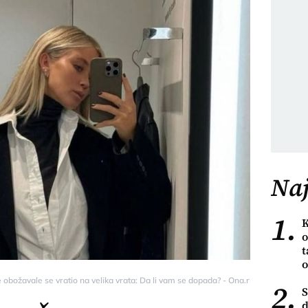
Naj
1.
K
o
t
o
obožavale se vratio na velika vrata: Da li vam se dopada? - Ona.rs
2.
S
d