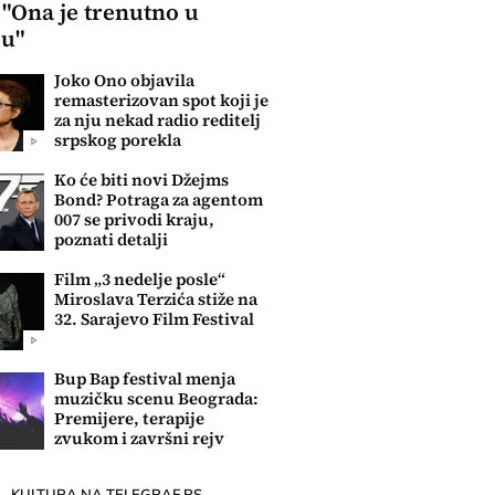
 "Ona je trenutno u
ju"
Joko Ono objavila
remasterizovan spot koji je
za nju nekad radio reditelj
srpskog porekla
Ko će biti novi Džejms
Bond? Potraga za agentom
007 se privodi kraju,
poznati detalji
Film „3 nedelje posle“
Miroslava Terzića stiže na
32. Sarajevo Film Festival
Bup Bap festival menja
muzičku scenu Beograda:
Premijere, terapije
zvukom i završni rejv
KULTURA NA TELEGRAF.RS