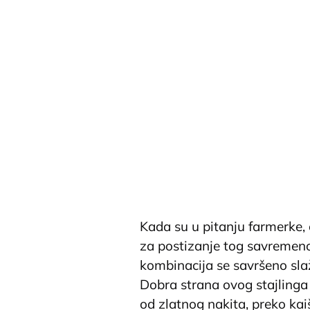
Kada su u pitanju farmerke,
za postizanje tog savremeno
kombinacija se savršeno slaž
Dobra strana ovog stajlinga j
od zlatnog nakita, preko kai