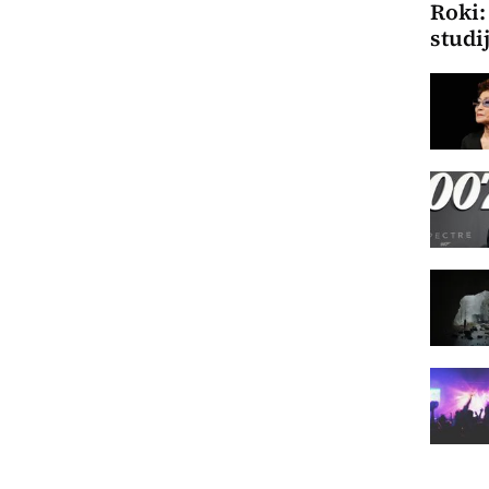
Roki:
studi