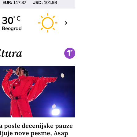
EUR:
117.37
USD:
101.98
31
30
C
C
o
o
Beograd
Novi Sad
tura
a posle decenijske pauze
ljuje nove pesme, Asap