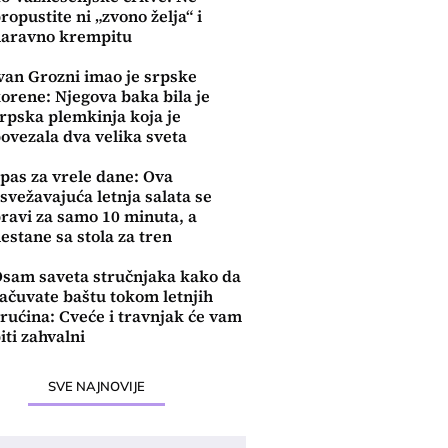
ropustite ni „zvono želja“ i
aravno krempitu
van Grozni imao je srpske
orene: Njegova baka bila je
rpska plemkinja koja je
ovezala dva velika sveta
pas za vrele dane: Ova
svežavajuća letnja salata se
ravi za samo 10 minuta, a
estane sa stola za tren
sam saveta stručnjaka kako da
ačuvate baštu tokom letnjih
rućina: Cveće i travnjak će vam
iti zahvalni
SVE NAJNOVIJE