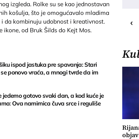
anog izgleda. Rolke su se kao jednostavan
nih košulja, što je omogućavalo mladima
25
C
o
li i da kombinuju udobnost i kreativnost.
Priština
 ikone, od Bruk Šilds do Kejt Mos.
Kul
šiku ispod jastuka pre spavanja: Stari
i se ponovo vraća, a mnogi tvrde da im
 jedemo gotovo svaki dan, a kod kuće je
mo: Ova namirnica čuva srce i reguliše
Rijan
objav