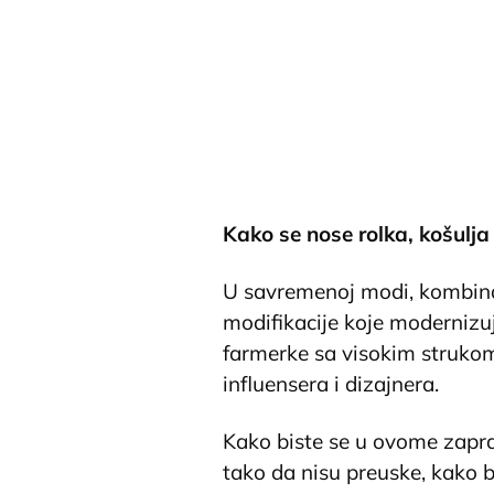
Kako se nose rolka, košulja
U savremenoj modi, kombinaci
modifikacije koje modernizu
farmerke sa visokim strukom
influensera i dizajnera.
Kako biste se u ovome zapra
tako da nisu preuske, kako bi