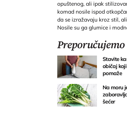
opuštenog, ali ipak stilizov
komad nosile ispod otkopča
da se izražavaju kroz stil, a
Nosile su ga glumice i modne
Preporučujemo
Stavite ka
običaj koj
pomaže
Na moru je
zaboravlja
šećer