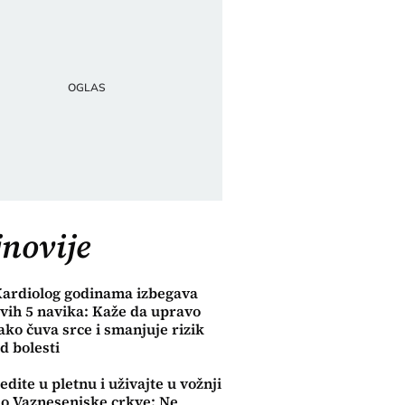
novije
ardiolog godinama izbegava
vih 5 navika: Kaže da upravo
ako čuva srce i smanjuje rizik
d bolesti
edite u pletnu i uživajte u vožnji
o Vaznesenjske crkve: Ne