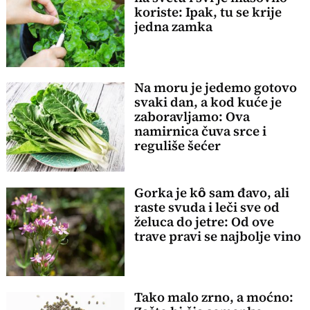
koriste: Ipak, tu se krije
jedna zamka
Na moru je jedemo gotovo
svaki dan, a kod kuće je
zaboravljamo: Ova
namirnica čuva srce i
reguliše šećer
Gorka je kȏ sam đavo, ali
raste svuda i leči sve od
želuca do jetre: Od ove
trave pravi se najbolje vino
Tako malo zrno, a moćno: