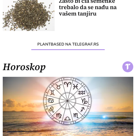
Zašto bi čia semenke
trebalo da se nađu na
vašem tanjiru
PLANTBASED NA TELEGRAF.RS
Horoskop