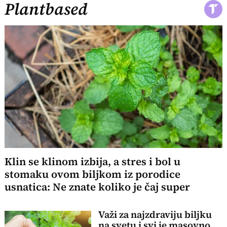
Plantbased
Klin se klinom izbija, a stres i bol u
stomaku ovom biljkom iz porodice
usnatica: Ne znate koliko je čaj super
Važi za najzdraviju biljku
na svetu i svi je masovno