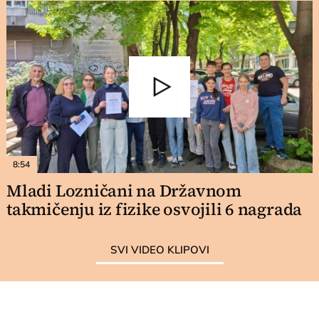
8:54
Mladi Lozničani na Državnom
takmičenju iz fizike osvojili 6 nagrada
SVI VIDEO KLIPOVI