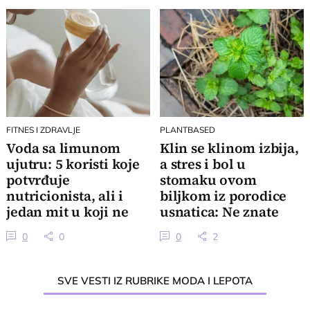
FITNES I ZDRAVLJE
PLANTBASED
Voda sa limunom
Klin se klinom izbija,
ujutru: 5 koristi koje
a stres i bol u
potvrđuje
stomaku ovom
nutricionista, ali i
biljkom iz porodice
jedan mit u koji ne
usnatica: Ne znate
treba da verujete
koliko je čaj super
0
0
0
2
SVE VESTI IZ RUBRIKE MODA I LEPOTA