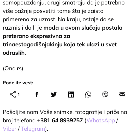
samopouzdanju, drugi smatraju da je potrebno
više pažnje posvetiti tome šta je zaista
primereno za uzrast. Na kraju, ostaje da se
razmisli da li je
moda u ovom slučaju postala
preterano ekspresivna za
trinaestogodišnjakinju koja tek ulazi u svet
odraslih.
(Ona.rs)
Podelite vest:
1
Pošaljite nam Vaše snimke, fotografije i priče na
broj telefona
+381 64 8939257
(
WhatsApp
/
Viber
/
Telegram
).