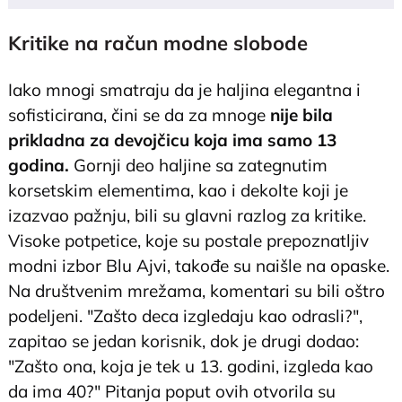
Kritike na račun modne slobode
Iako mnogi smatraju da je haljina elegantna i
sofisticirana, čini se da za mnoge
nije bila
prikladna za devojčicu koja ima samo 13
godina.
Gornji deo haljine sa zategnutim
korsetskim elementima, kao i dekolte koji je
izazvao pažnju, bili su glavni razlog za kritike.
Visoke potpetice, koje su postale prepoznatljiv
modni izbor Blu Ajvi, takođe su naišle na opaske.
Na društvenim mrežama, komentari su bili oštro
podeljeni. "Zašto deca izgledaju kao odrasli?",
zapitao se jedan korisnik, dok je drugi dodao:
"Zašto ona, koja je tek u 13. godini, izgleda kao
da ima 40?" Pitanja poput ovih otvorila su