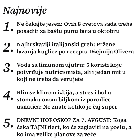
Najnovije
1.
Ne čekajte jesen: Ovih 8 cvetova sada treba
posaditi za baštu punu boja u oktobru
2.
Najhrskaviji italijanski greh: Pržene
lazanja kuglice po receptu Džejmija Olivera
3.
Voda sa limunom ujutru: 5 koristi koje
potvrđuje nutricionista, ali i jedan mit u
koji ne treba da verujete
4.
Klin se klinom izbija, a stres i bol u
stomaku ovom biljkom iz porodice
usnatica: Ne znate koliko je čaj super
5.
DNEVNI HOROSKOP ZA 7. AVGUST: Koga
čeka TAJNI flert, ko će zaglaviti na poslu, a
ko ima velike planove za veče