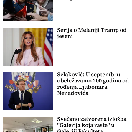
Serija o Melaniji Tramp od
jeseni
Selaković: U septembru
obeležavamo 200 godina od
rođenja Ljubomira
Nenadovića
Svečano zatvorena izložba
"Galerija koja raste" u
Galeriji Fakulteta