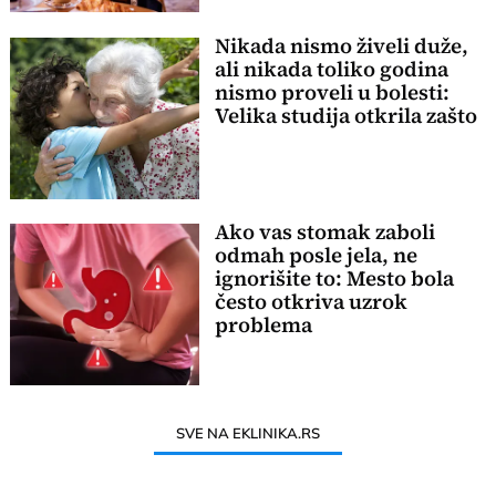
Nikada nismo živeli duže,
ali nikada toliko godina
nismo proveli u bolesti:
Velika studija otkrila zašto
Ako vas stomak zaboli
odmah posle jela, ne
ignorišite to: Mesto bola
često otkriva uzrok
problema
SVE NA EKLINIKA.RS