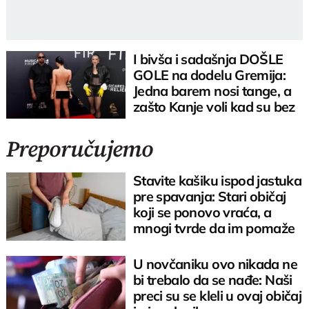
I bivša i sadašnja DOŠLE
GOLE na dodelu Gremija:
Jedna barem nosi tange, a
zašto Kanje voli kad su bez
odeće?
Preporučujemo
Stavite kašiku ispod jastuka
pre spavanja: Stari običaj
koji se ponovo vraća, a
mnogi tvrde da im pomaže
U novčaniku ovo nikada ne
bi trebalo da se nađe: Naši
preci su se kleli u ovaj običaj