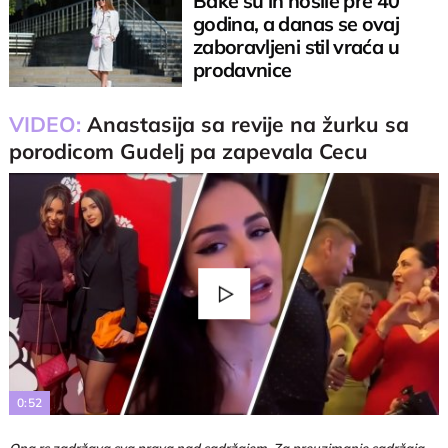
Bake su ih nosile pre 40
godina, a danas se ovaj
zaboravljeni stil vraća u
prodavnice
VIDEO:
Anastasija sa revije na žurku sa
porodicom Gudelj pa zapevala Cecu
Play
Video
0:52
Ona.rs zadržava sva prava nad sadržajem. Za preuzimanje sadržaja