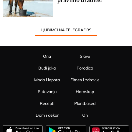
pravilno uradite?
LJUBIMCI NA TELEGRAF.RS
Ona
Slave
Budi jaka
Porodica
Moda i lepota
Fitnes i zdravlje
Putovanja
Horoskop
Recepti
Plantbased
Dom i dekor
On