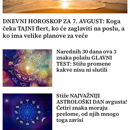
DNEVNI HOROSKOP ZA 7. AVGUST: Koga
čeka TAJNI flert, ko će zaglaviti na poslu, a
ko ima velike planove za veče
Narednih 30 dana ova 3
znaka polažu GLAVNI
TEST: Stižu promene
kakve nisu ni slutili
Stiže NAJVAŽNIJI
ASTROLOŠKI DAN avgusta!
Četiri znaka moraju
prelome, od njih mnogo
toga zavisi