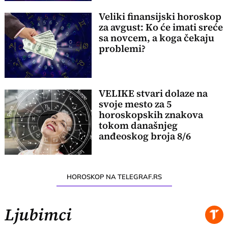
Veliki finansijski horoskop
za avgust: Ko će imati sreće
sa novcem, a koga čekaju
problemi?
VELIKE stvari dolaze na
svoje mesto za 5
horoskopskih znakova
tokom današnjeg
anđeoskog broja 8/6
HOROSKOP NA TELEGRAF.RS
Ljubimci