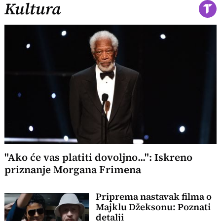
Kultura
"Ako će vas platiti dovoljno...": Iskreno
priznanje Morgana Frimena
Priprema nastavak filma o
Majklu Džeksonu: Poznati
detalji