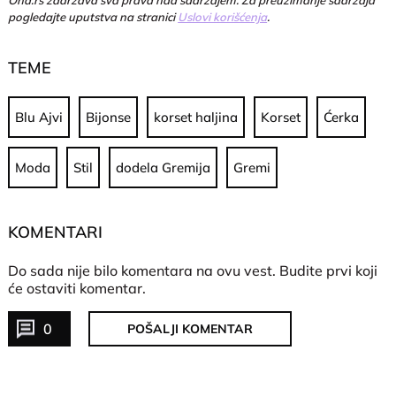
pogledajte uputstva na stranici
Uslovi korišćenja
.
TEME
Blu Ajvi
Bijonse
korset haljina
Korset
Ćerka
Moda
Stil
dodela Gremija
Gremi
KOMENTARI
Do sada nije bilo komentara na ovu vest.
Budite prvi koji
će ostaviti komentar.
0
POŠALJI KOMENTAR