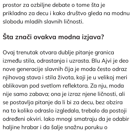
prostor za ozbiljne debate o tome šta je
prikladno za decu i kako društvo gleda na modnu
slobodu mladih slavnih ličnosti.
Šta znači ovakva modna izjava?
Ovaj trenutak otvara dublje pitanje granica
između stila, odrastanja i uzrasta. Blu Ajvi je deo
nove generacije slavnih čija je moda često odraz
njihovog stava i stila života, koji je u velikoj meri
oblikovan pod svetlom reflektora. Za nju, moda
nije samo zabava; ona je izraz njene ličnosti, ali
se postavlja pitanje da li bi za decu, bez obzira
na to koliko odraslo izgledala, trebalo da postoji
određeni okviri. Iako mnogi smatraju da je odabir
haljine hrabar i da šalje snažnu poruku o