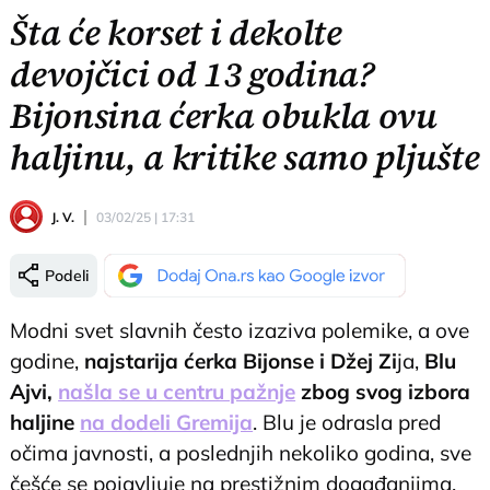
Šta će korset i dekolte
devojčici od 13 godina?
Bijonsina ćerka obukla ovu
haljinu, a kritike samo pljušte
J. V.
03/02/25 | 17:31
Podeli
Modni svet slavnih često izaziva polemike, a ove
godine,
najstarija ćerka Bijonse i Džej Zi
ja,
Blu
Ajvi,
našla se u centru pažnje
zbog svog izbora
haljine
na dodeli Gremija
. Blu je odrasla pred
očima javnosti, a poslednjih nekoliko godina, sve
češće se pojavljuje na prestižnim događanjima,