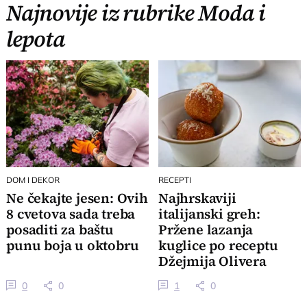
Najnovije iz rubrike Moda i
lepota
DOM I DEKOR
RECEPTI
Ne čekajte jesen: Ovih
Najhrskaviji
8 cvetova sada treba
italijanski greh:
posaditi za baštu
Pržene lazanja
punu boja u oktobru
kuglice po receptu
Džejmija Olivera
0
0
1
0