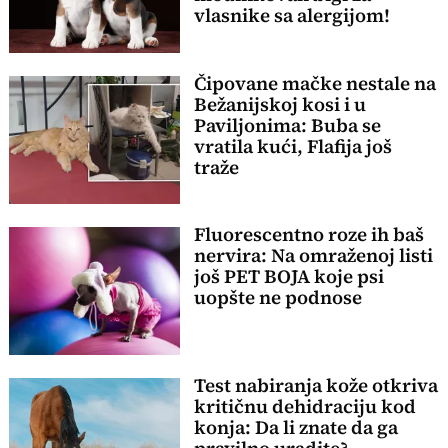
vlasnike sa alergijom!
Čipovane mačke nestale na
Bežanijskoj kosi i u
Paviljonima: Buba se
vratila kući, Flafija još
traže
Fluorescentno roze ih baš
nervira: Na omraženoj listi
još PET BOJA koje psi
uopšte ne podnose
Test nabiranja kože otkriva
kritičnu dehidraciju kod
konja: Da li znate da ga