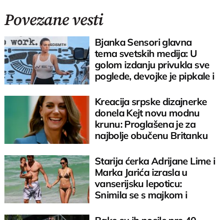
Povezane vesti
Bjanka Sensori glavna
tema svetskih medija: U
golom izdanju privukla sve
poglede, devojke je pipkale i
ljubile
Kreacija srpske dizajnerke
donela Kejt novu modnu
krunu: Proglašena je za
najbolje obučenu Britanku
Starija ćerka Adrijane Lime i
Marka Jarića izrasla u
vanserijsku lepoticu:
Snimila se s majkom i
nastao kolaps