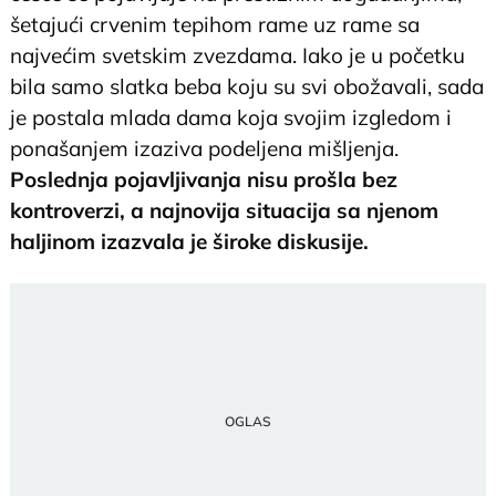
šetajući crvenim tepihom rame uz rame sa
najvećim svetskim zvezdama. Iako je u početku
bila samo slatka beba koju su svi obožavali, sada
je postala mlada dama koja svojim izgledom i
ponašanjem izaziva podeljena mišljenja.
Poslednja pojavljivanja nisu prošla bez
kontroverzi, a najnovija situacija sa njenom
haljinom izazvala je široke diskusije.