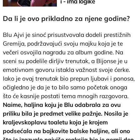
i - ima logike
Da li je ovo prikladno za njene godine?
Blu Ajvi je sinoć prisustvovala dodeli prestižnih
Gremija, podržavajući svoju majku koja je te
večeri osvojila nagradu za album godine. Na
sceni su podelile dirljiv trenutak, a Bijonse je u
emotivnom govoru istakla važnost svoje ćerke.
Iako je ovaj trenutak bio prepun ljubavi i ponosa,
očigledno je da je to bilo samo početak onoga
što će kasnije postati tema mnogih razgovora.
Naime, haljina koju je Blu odabrala za ovu
priliku bila je predmet velike pažnje. Nosila je
kraljevskoplavu toaletu koja je krojem
podsećala na bajkovite balske haljine, ali ono
što je izazvalo najviše reakcija bio je gornji deo