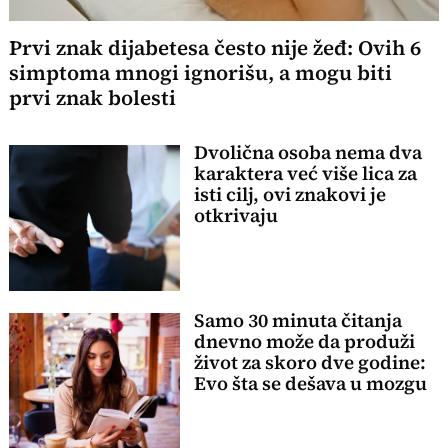
Prvi znak dijabetesa često nije žeđ: Ovih 6
simptoma mnogi ignorišu, a mogu biti
prvi znak bolesti
Dvolična osoba nema dva
karaktera već više lica za
isti cilj, ovi znakovi je
otkrivaju
Samo 30 minuta čitanja
dnevno može da produži
život za skoro dve godine:
Evo šta se dešava u mozgu