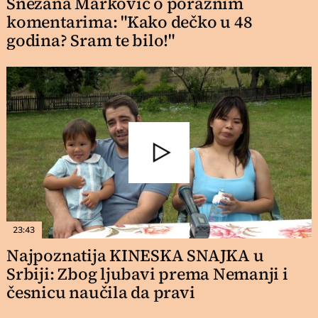
Snežana Marković o poraznim
komentarima: "Kako dečko u 48
godina? Sram te bilo!"
23:43
Najpoznatija KINESKA SNAJKA u
Srbiji: Zbog ljubavi prema Nemanji i
česnicu naučila da pravi