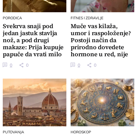
PORODICA
FITNES I ZDRAVLJE
Svekrva snaji pod
Muče vas kilaža,
jedan jastuk stavlja
umor i raspoloženje?
nož, a pod drugi
Postoji način da
makaze: Prija kupuje
prirodno dovedete
papuče da vrati milo
hormone u red, nije
za drago
sve u stresu
0
0
0
0
PUTOVANJA
HOROSKOP