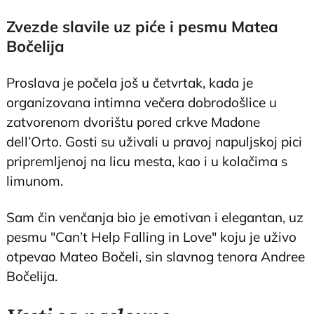
Zvezde slavile uz piće i pesmu Matea
Bočelija
Proslava je počela još u četvrtak, kada je
organizovana intimna večera dobrodošlice u
zatvorenom dvorištu pored crkve Madone
dell’Orto. Gosti su uživali u pravoj napuljskoj pici
pripremljenoj na licu mesta, kao i u kolačima s
limunom.
Sam čin venčanja bio je emotivan i elegantan, uz
pesmu "Can’t Help Falling in Love" koju je uživo
otpevao Mateo Bočeli, sin slavnog tenora Andree
Bočelija.