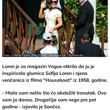
Foto: COBRA TEAM / BACKGRID / Backgrid UK / Profimedia
Loren je za magazin Vogue otkrila da ju je
inspirisala glumica Sofija Loren i njena
venčanica iz filma "Houseboat" iz 1958. godine.
- Htela sam nešto što će obeležiti trenutak. Ovo
sam ja danas. Drugačija sam nego pre pet
godina - izjavila je Sančez.