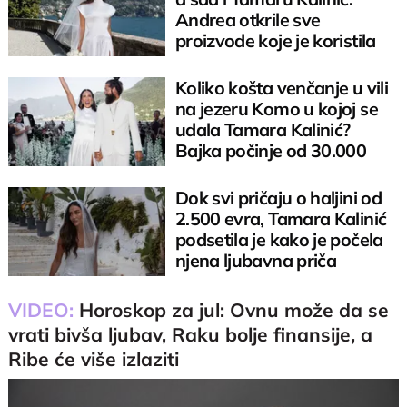
Andrea otkrile sve
proizvode koje je koristila
na venčanju
Koliko košta venčanje u vili
na jezeru Komo u kojoj se
udala Tamara Kalinić?
Bajka počinje od 30.000
evra
Dok svi pričaju o haljini od
2.500 evra, Tamara Kalinić
podsetila je kako je počela
njena ljubavna priča
VIDEO:
Horoskop za jul: Ovnu može da se
vrati bivša ljubav, Raku bolje finansije, a
Ribe će više izlaziti