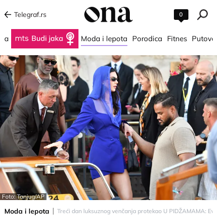
Telegraf.rs
0
na
Budi jaka
Moda i lepota
Porodica
Fitnes
Putova
Foto: Tanjug/AP
Moda i lepota
Treći dan luksuznog venčanja protekao U PIDŽAMAMA: Evo ko