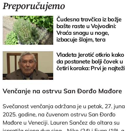
Preporučujemo
Čudesna travčica iz božje
bašte raste u Vojvodini:
Vraća snagu u noge,
izbacuje šlajm, tera
komarce i miševe
Vladeta Jerotić otkrio kako
da postanete bolji čovek u
četiri koraka: Prvi je najteži
Venčanje na ostrvu San Đorđo Mađore
Svečanost venčanja održana je u petak, 27. juna
2025. godine, na čuvenom ostrvu San Đorđo
Mađore u Veneciji. Lauren Sančez do oltara su
ispratila njena dva sina - Niko (24) i Evan (19), a