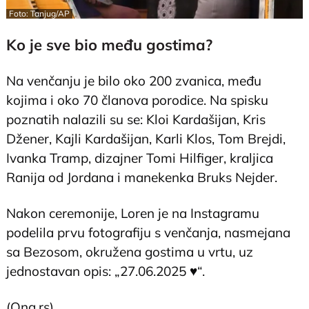
Foto: Tanjug/AP
Ko je sve bio među gostima?
Na venčanju je bilo oko 200 zvanica, među
kojima i oko 70 članova porodice. Na spisku
poznatih nalazili su se: Kloi Kardašijan, Kris
Džener, Kajli Kardašijan, Karli Klos, Tom Brejdi,
Ivanka Tramp, dizajner Tomi Hilfiger, kraljica
Ranija od Jordana i manekenka Bruks Nejder.
Nakon ceremonije, Loren je na Instagramu
podelila prvu fotografiju s venčanja, nasmejana
sa Bezosom, okružena gostima u vrtu, uz
jednostavan opis: „27.06.2025 ♥️“.
(Ona.rs)