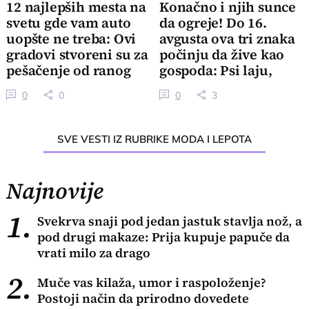
12 najlepših mesta na
Konačno i njih sunce
svetu gde vam auto
da ogreje! Do 16.
uopšte ne treba: Ovi
avgusta ova tri znaka
gradovi stvoreni su za
počinju da žive kao
pešačenje od ranog
gospoda: Psi laju,
jutra
vetar nosi
0
0
0
3
SVE VESTI IZ RUBRIKE MODA I LEPOTA
Najnovije
1.
Svekrva snaji pod jedan jastuk stavlja nož, a
pod drugi makaze: Prija kupuje papuče da
vrati milo za drago
2.
Muče vas kilaža, umor i raspoloženje?
Postoji način da prirodno dovedete