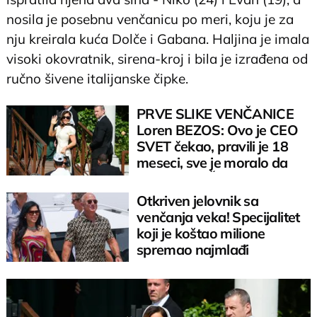
nosila je posebnu venčanicu po meri, koju je za
nju kreirala kuća Dolče i Gabana. Haljina je imala
visoki okovratnik, sirena-kroj i bila je izrađena od
ručno šivene italijanske čipke.
PRVE SLIKE VENČANICE
Loren BEZOS: Ovo je CEO
SVET čekao, pravili je 18
meseci, sve je moralo da
bude SAVRŠENO
Otkriven jelovnik sa
venčanja veka! Specijalitet
koji je koštao milione
spremao najmlađi
kulinarski genije