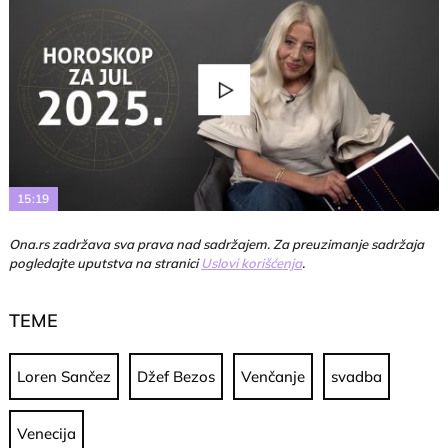
Play
Video
15:19
Ona.rs zadržava sva prava nad sadržajem. Za preuzimanje sadržaja
pogledajte uputstva na stranici
Uslovi korišćenja
.
TEME
Loren Sančez
Džef Bezos
Venčanje
svadba
Venecija