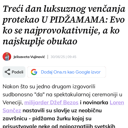
Treći dan luksuznog venčanja
protekao U PIDŽAMAMA: Evo
ko se najprovokativnije, a ko
najskuplje obukao
Jelisaveta Vujinović
30/06/25 | 09:45
Podeli
Nakon što su jedno drugom izgovorili
sudbonosno "da" na spektakularnoj ceremoniji u
Veneciji,
milijarder Džef Bezos
i novinarka
Loren
Sančez
nastavili su slavlje uz neobičnu
završnicu - pidžama žurku kojoj su
prisustvovale neke od najpoznatijih svetskih