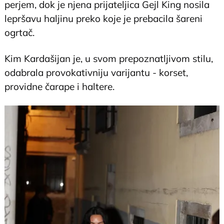
perjem, dok je njena prijateljica Gejl King nosila
lepršavu haljinu preko koje je prebacila šareni
ogrtač.
Kim Kardašijan je, u svom prepoznatljivom stilu,
odabrala provokativniju varijantu - korset,
providne čarape i haltere.