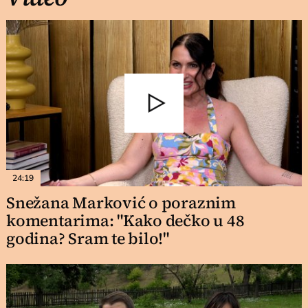
24:19
Snežana Marković o poraznim
komentarima: "Kako dečko u 48
godina? Sram te bilo!"