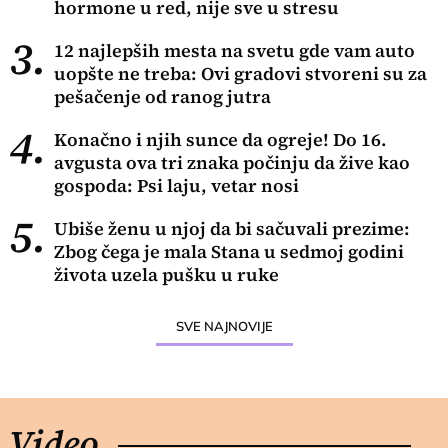
hormone u red, nije sve u stresu
3.
12 najlepših mesta na svetu gde vam auto
uopšte ne treba: Ovi gradovi stvoreni su za
pešačenje od ranog jutra
4.
Konačno i njih sunce da ogreje! Do 16.
avgusta ova tri znaka počinju da žive kao
gospoda: Psi laju, vetar nosi
5.
Ubiše ženu u njoj da bi sačuvali prezime:
Zbog čega je mala Stana u sedmoj godini
života uzela pušku u ruke
SVE NAJNOVIJE
Video