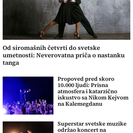
Od siromašnih četvrti do svetske
umetnosti: Neverovatna priča o nastanku
tanga
Propoved pred skoro
10.000 ljudi: Prisna
atmosfera i katarzično
iskustvo sa Nikom Kejvom
na Kalemegdanu
Superstar svetske muzike
održao koncert na