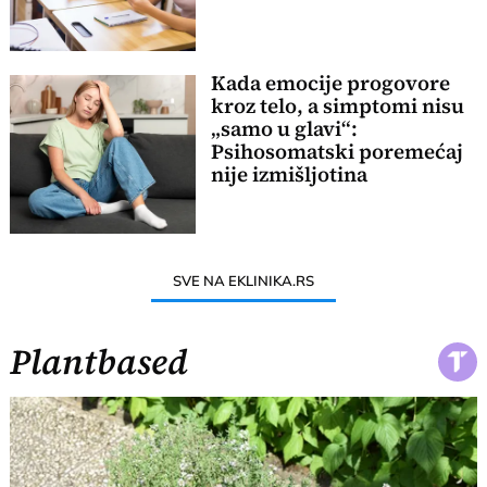
Kada emocije progovore
kroz telo, a simptomi nisu
„samo u glavi“:
Psihosomatski poremećaj
nije izmišljotina
SVE NA EKLINIKA.RS
Plantbased