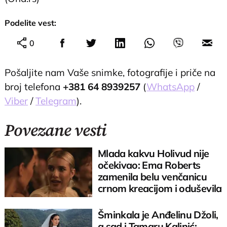
Podelite vest:
0
Pošaljite nam Vaše snimke, fotografije i priče na
broj telefona
+381 64 8939257
(
WhatsApp
/
Viber
/
Telegram
).
Povezane vesti
Mlada kakvu Holivud nije
očekivao: Ema Roberts
zamenila belu venčanicu
crnom kreacijom i oduševila
sve
Šminkala je Anđelinu Džoli,
a sad i Tamaru Kalinić: