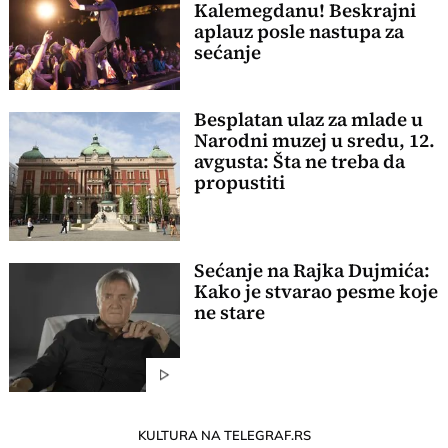
Kalemegdanu! Beskrajni
aplauz posle nastupa za
sećanje
Besplatan ulaz za mlade u
Narodni muzej u sredu, 12.
avgusta: Šta ne treba da
propustiti
Sećanje na Rajka Dujmića:
Kako je stvarao pesme koje
ne stare
KULTURA NA TELEGRAF.RS