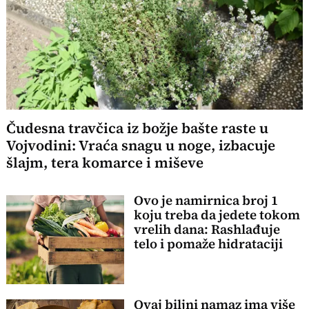
Čudesna travčica iz božje bašte raste u
Vojvodini: Vraća snagu u noge, izbacuje
šlajm, tera komarce i miševe
Ovo je namirnica broj 1
koju treba da jedete tokom
vrelih dana: Rashlađuje
telo i pomaže hidrataciji
Ovaj biljni namaz ima više