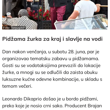
Foto: Tanjug/AP
Pidžama žurka za kraj i slavlje na vodi
Dan nakon venčanja, u subotu 28. juna, par je
organizovao tematsku zabavu u pidžamama.
Gosti su se vodotaksijima prevozili do lokacije
žurke, a mnogi su se odlučili da zaista obuku
luksuzne kućne odevne kombinacije, u skladu s
temom večeri.
Leonardo Dikaprio došao je u bordo pidžami,
preko koje je nosio crni sako. Producent Brajan