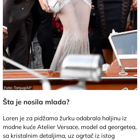
Foto: Tanjug/AP
Šta je nosila mlada?
Loren je za pidžama žurku odabrala haljinu iz
modne kuće Atelier Versace, model od georgetea,
sa kristalnim detaljima, uz ogrtač iz istog