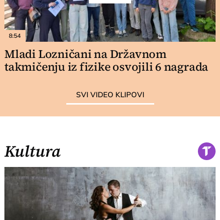
8:54
Mladi Lozničani na Državnom
takmičenju iz fizike osvojili 6 nagrada
SVI VIDEO KLIPOVI
Kultura