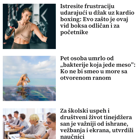
Istresite frustraciju
udarajući u džak uz kardio
boxing: Evo zašto je ovaj
vid boksa odličan i za
početnike
Pet osoba umrlo od
„bakterije koja jede meso”:
Ko ne bi smeo u more sa
otvorenom ranom
Za školski uspeh i
društveni život tinejdžera
san je važniji od ishrane,
vežbanja i ekrana, utvrdili
naučnici