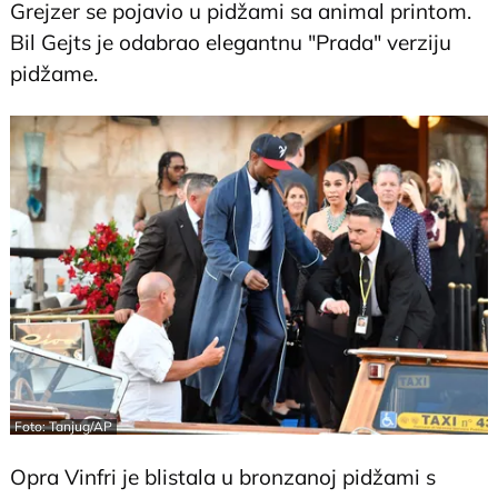
Grejzer se pojavio u pidžami sa animal printom.
Bil Gejts je odabrao elegantnu "Prada" verziju
pidžame.
Foto: Tanjug/AP
Opra Vinfri je blistala u bronzanoj pidžami s