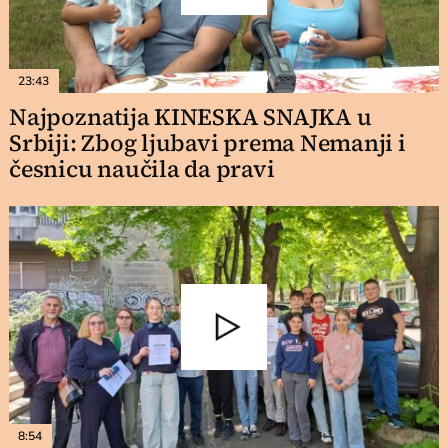
23:43
Najpoznatija KINESKA SNAJKA u
Srbiji: Zbog ljubavi prema Nemanji i
česnicu naučila da pravi
8:54