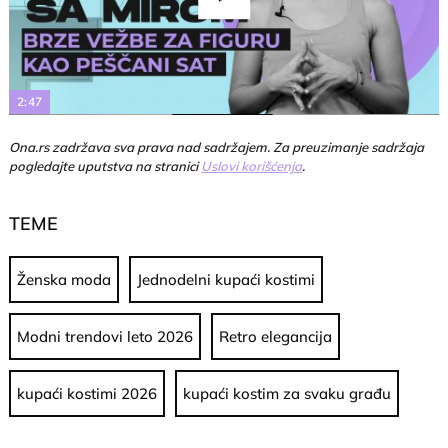
Play
Video
2:47
Ona.rs zadržava sva prava nad sadržajem. Za preuzimanje sadržaja
pogledajte uputstva na stranici
Uslovi korišćenja
.
TEME
Ženska moda
Jednodelni kupaći kostimi
Modni trendovi leto 2026
Retro elegancija
kupaći kostimi 2026
kupaći kostim za svaku građu