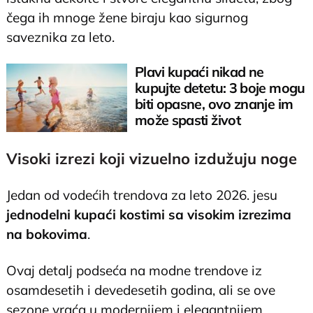
čega ih mnoge žene biraju kao sigurnog
saveznika za leto.
Plavi kupaći nikad ne
kupujte detetu: 3 boje mogu
biti opasne, ovo znanje im
može spasti život
Visoki izrezi koji vizuelno izdužuju noge
Jedan od vodećih trendova za leto 2026. jesu
jednodelni kupaći kostimi sa visokim izrezima
na bokovima
.
Ovaj detalj podseća na modne trendove iz
osamdesetih i devedesetih godina, ali se ove
sezone vraća u modernijem i elegantnijem