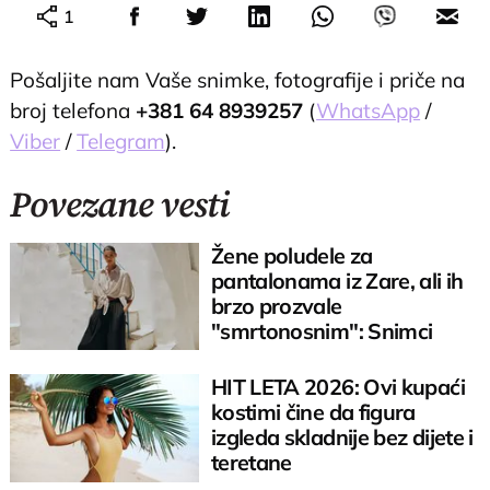
1
Pošaljite nam Vaše snimke, fotografije i priče na
broj telefona
+381 64 8939257
(
WhatsApp
/
Viber
/
Telegram
).
Povezane vesti
Žene poludele za
pantalonama iz Zare, ali ih
brzo prozvale
"smrtonosnim": Snimci
preplavili internet
HIT LETA 2026: Ovi kupaći
kostimi čine da figura
izgleda skladnije bez dijete i
teretane