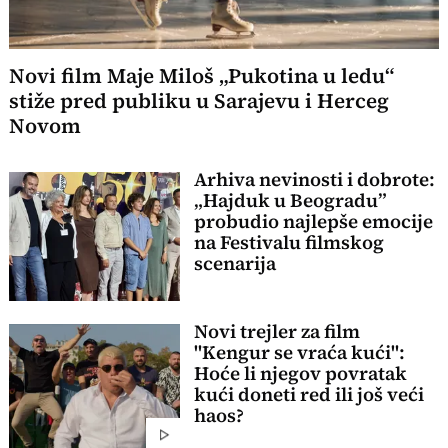
Novi film Maje Miloš „Pukotina u ledu“
stiže pred publiku u Sarajevu i Herceg
Novom
Arhiva nevinosti i dobrote:
„Hajduk u Beogradu”
probudio najlepše emocije
na Festivalu filmskog
scenarija
Novi trejler za film
"Kengur se vraća kući":
Hoće li njegov povratak
kući doneti red ili još veći
haos?