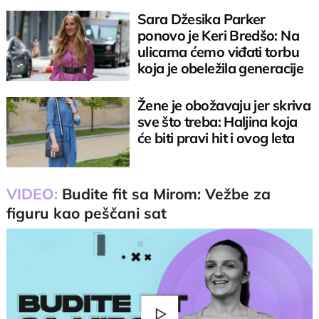
Sara Džesika Parker
ponovo je Keri Bredšo: Na
ulicama ćemo viđati torbu
koja je obeležila generacije
žena
Žene je obožavaju jer skriva
sve što treba: Haljina koja
će biti pravi hit i ovog leta
VIDEO:
Budite fit sa Mirom: Vežbe za
figuru kao peščani sat