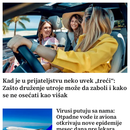
Kad je u prijateljstvu neko uvek „treći“:
Zašto druženje utroje može da zaboli i kako
se ne osećati kao višak
Virusi putuju sa nama:
Otpadne vode iz aviona
otkrivaju nove epidemije
mesec dana pre lekara