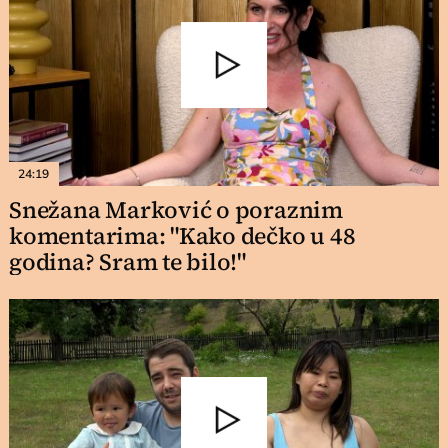
24:19
Snežana Marković o poraznim
komentarima: "Kako dečko u 48
godina? Sram te bilo!"