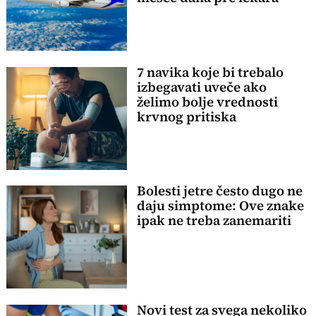
7 navika koje bi trebalo
izbegavati uveče ako
želimo bolje vrednosti
krvnog pritiska
Bolesti jetre često dugo ne
daju simptome: Ove znake
ipak ne treba zanemariti
Novi test za svega nekoliko