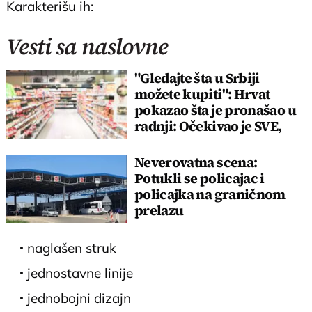
Karakterišu ih:
Vesti sa naslovne
"Gledajte šta u Srbiji
možete kupiti": Hrvat
pokazao šta je pronašao u
radnji: Očekivao je SVE,
SAMO NE OVO
Neverovatna scena:
Potukli se policajac i
policajka na graničnom
prelazu
naglašen struk
jednostavne linije
jednobojni dizajn