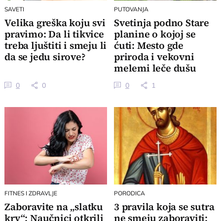
SAVETI
PUTOVANJA
Velika greška koju svi
Svetinja podno Stare
pravimo: Da li tikvice
planine o kojoj se
treba ljuštiti i smeju li
ćuti: Mesto gde
da se jedu sirove?
priroda i vekovni
melemi leče dušu
0
0
0
1
FITNES I ZDRAVLJE
PORODICA
Zaboravite na „slatku
3 pravila koja se sutra
krv“: Naučnici otkrili
ne smeju zaboraviti: