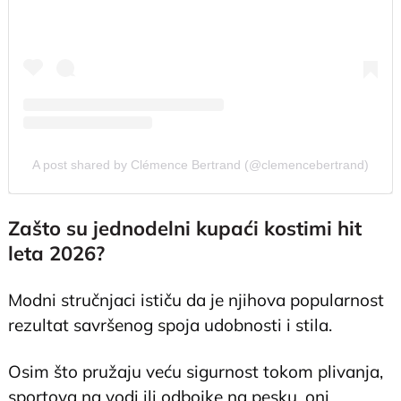
A post shared by Clémence Bertrand (@clemencebertrand)
Zašto su jednodelni kupaći kostimi hit
leta 2026?
Modni stručnjaci ističu da je njihova popularnost
rezultat savršenog spoja udobnosti i stila.
Osim što pružaju veću sigurnost tokom plivanja,
sportova na vodi ili odbojke na pesku, oni