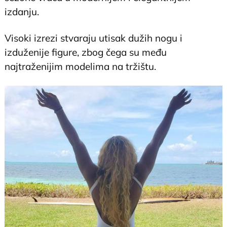
izdanju.
Visoki izrezi stvaraju utisak dužih nogu i
izduženije figure, zbog čega su među
najtraženijim modelima na tržištu.