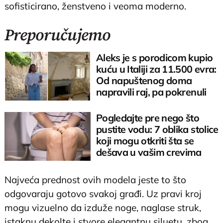
sofisticirano, ženstveno i veoma moderno.
Preporučujemo
Aleks je s porodicom kupio
kuću u Italiji za 11.500 evra:
Od napuštenog doma
napravili raj, pa pokrenuli
posao
Pogledajte pre nego što
pustite vodu: 7 oblika stolice
koji mogu otkriti šta se
dešava u vašim crevima
Najveća prednost ovih modela jeste to što
odgovaraju gotovo svakoj građi. Uz pravi kroj
mogu vizuelno da izduže noge, naglase struk,
istaknu dekolte i stvore elegantnu siluetu, zbog