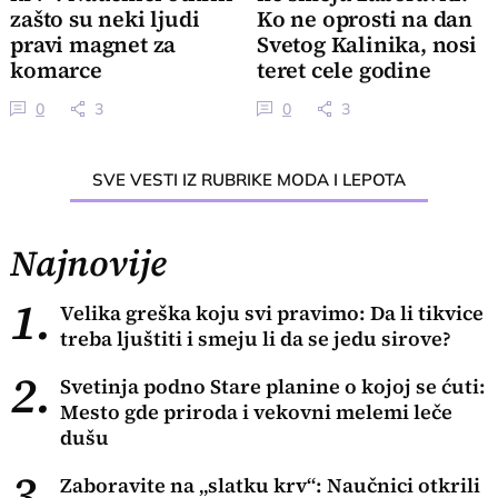
zašto su neki ljudi
Ko ne oprosti na dan
pravi magnet za
Svetog Kalinika, nosi
komarce
teret cele godine
0
3
0
3
SVE VESTI IZ RUBRIKE MODA I LEPOTA
Najnovije
1.
Velika greška koju svi pravimo: Da li tikvice
treba ljuštiti i smeju li da se jedu sirove?
2.
Svetinja podno Stare planine o kojoj se ćuti:
Mesto gde priroda i vekovni melemi leče
dušu
3.
Zaboravite na „slatku krv“: Naučnici otkrili