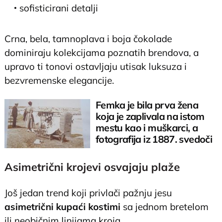
sofisticirani detalji
Crna, bela, tamnoplava i boja čokolade
dominiraju kolekcijama poznatih brendova, a
upravo ti tonovi ostavljaju utisak luksuza i
bezvremenske elegancije.
Femka je bila prva žena
koja je zaplivala na istom
mestu kao i muškarci, a
fotografija iz 1887. svedoči
o tome
Asimetrični krojevi osvajaju plaže
Još jedan trend koji privlači pažnju jesu
asimetrični kupaći kostimi
sa jednom bretelom
ili neobičnim linijama kroja.