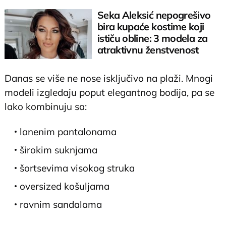
Seka Aleksić nepogrešivo
bira kupaće kostime koji
ističu obline: 3 modela za
atraktivnu ženstvenost
Danas se više ne nose isključivo na plaži. Mnogi
modeli izgledaju poput elegantnog bodija, pa se
lako kombinuju sa:
lanenim pantalonama
širokim suknjama
šortsevima visokog struka
oversized košuljama
ravnim sandalama