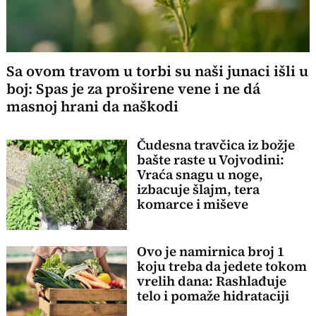
Sa ovom travom u torbi su naši junaci išli u
boj: Spas je za proširene vene i ne dá
masnoj hrani da naškodi
Čudesna travčica iz božje
bašte raste u Vojvodini:
Vraća snagu u noge,
izbacuje šlajm, tera
komarce i miševe
Ovo je namirnica broj 1
koju treba da jedete tokom
vrelih dana: Rashlađuje
telo i pomaže hidrataciji