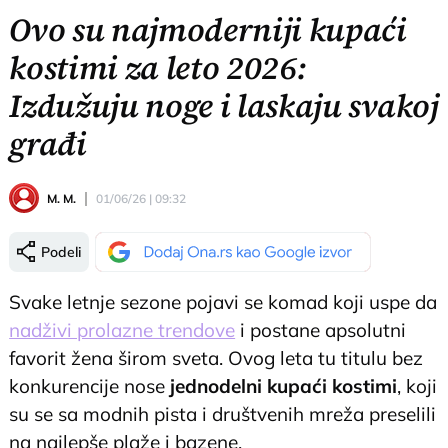
Ovo su najmoderniji kupaći
kostimi za leto 2026:
Izdužuju noge i laskaju svakoj
građi
M. M.
01/06/26 | 09:32
Podeli
Svake letnje sezone pojavi se komad koji uspe da
nadživi prolazne trendove
i postane apsolutni
favorit žena širom sveta. Ovog leta tu titulu bez
konkurencije nose
jednodelni kupaći kostimi
, koji
su se sa modnih pista i društvenih mreža preselili
na najlepše plaže i bazene.