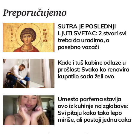
Preporučujemo
SUTRA JE POSLEDNJI
LJUTI SVETAC: 2 stvari svi
treba da uradimo, a
posebno vozači
Kade i tuš kabine odlaze u
prošlost: Svako ko renovira
kupatilo sada želi ovo
Umesto parfema stavlja
ovo iz kuhinje na zglobove:
Svi pitaju kako tako lepo
miriše, ali postoji jedna caka