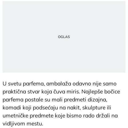
U svetu parfema, ambalaža odavno nije samo
praktična stvar koja čuva miris. Najlepše bočice
parfema postale su mali predmeti dizajna,
komadi koji podsećaju na nakit, skulpture ili
umetničke predmete koje bismo rado držali na
vidljivom mestu.