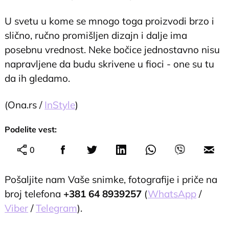
U svetu u kome se mnogo toga proizvodi brzo i
slično, ručno promišljen dizajn i dalje ima
posebnu vrednost. Neke bočice jednostavno nisu
napravljene da budu skrivene u fioci - one su tu
da ih gledamo.
(Ona.rs /
InStyle
)
Podelite vest:
0
Pošaljite nam Vaše snimke, fotografije i priče na
broj telefona
+381 64 8939257
(
WhatsApp
/
Viber
/
Telegram
).