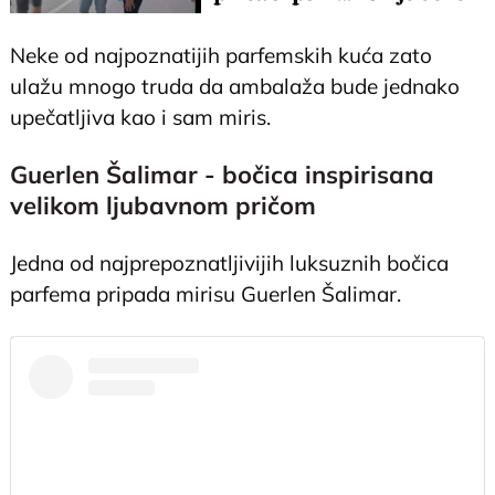
legenda"
Neke od najpoznatijih parfemskih kuća zato
ulažu mnogo truda da ambalaža bude jednako
upečatljiva kao i sam miris.
Guerlen Šalimar - bočica inspirisana
velikom ljubavnom pričom
Jedna od najprepoznatljivijih luksuznih bočica
parfema pripada mirisu Guerlen Šalimar.