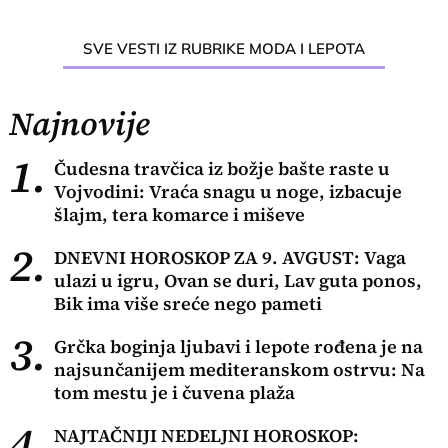
SVE VESTI IZ RUBRIKE MODA I LEPOTA
Najnovije
1.
Čudesna travčica iz božje bašte raste u
Vojvodini: Vraća snagu u noge, izbacuje
šlajm, tera komarce i miševe
2.
DNEVNI HOROSKOP ZA 9. AVGUST: Vaga
ulazi u igru, Ovan se duri, Lav guta ponos,
Bik ima više sreće nego pameti
3.
Grčka boginja ljubavi i lepote rođena je na
najsunčanijem mediteranskom ostrvu: Na
tom mestu je i čuvena plaža
4.
NAJTAČNIJI NEDELJNI HOROSKOP: