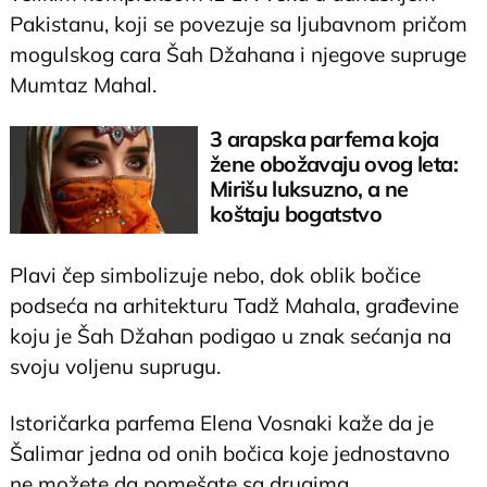
Pakistanu, koji se povezuje sa ljubavnom pričom
mogulskog cara Šah Džahana i njegove supruge
Mumtaz Mahal.
3 arapska parfema koja
žene obožavaju ovog leta:
Mirišu luksuzno, a ne
koštaju bogatstvo
Plavi čep simbolizuje nebo, dok oblik bočice
podseća na arhitekturu Tadž Mahala, građevine
koju je Šah Džahan podigao u znak sećanja na
svoju voljenu suprugu.
Istoričarka parfema Elena Vosnaki kaže da je
Šalimar jedna od onih bočica koje jednostavno
ne možete da pomešate sa drugima.