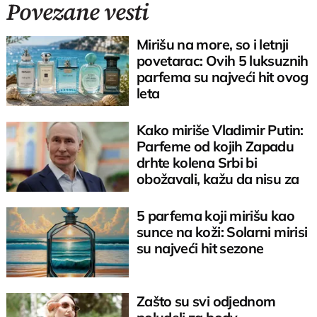
Povezane vesti
Mirišu na more, so i letnji
povetarac: Ovih 5 luksuznih
parfema su najveći hit ovog
leta
Kako miriše Vladimir Putin:
Parfeme od kojih Zapadu
drhte kolena Srbi bi
obožavali, kažu da nisu za
mekušce
5 parfema koji mirišu kao
sunce na koži: Solarni mirisi
su najveći hit sezone
Zašto su svi odjednom