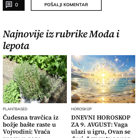
0
POŠALJI KOMENTAR
Najnovije iz rubrike Moda i
lepota
PLANTBASED
HOROSKOP
Čudesna travčica iz
DNEVNI HOROSKOP
božje bašte raste u
ZA 9. AVGUST: Vaga
Vojvodini: Vraća
ulazi u igru, Ovan se