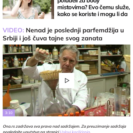
poludeli za body
mistovima? Evo čemu služe,
kako se koriste i mogu li da
zamene parfem
VIDEO:
Nenad je poslednji parfemdžija u
Srbiji i još čuva tajne svog zanata
Play
Video
3:10
Ona.rs zadržava sva prava nad sadržajem. Za preuzimanje sadržaja
pogledajte uputstva na stranici
Uslovi korišćenja
.