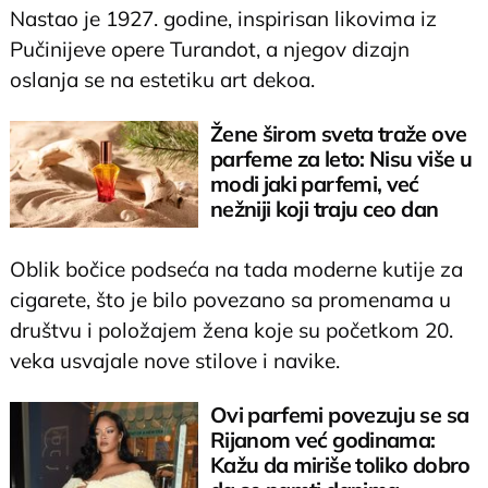
Nastao je 1927. godine, inspirisan likovima iz
Pučinijeve opere Turandot, a njegov dizajn
oslanja se na estetiku art dekoa.
Žene širom sveta traže ove
parfeme za leto: Nisu više u
modi jaki parfemi, već
nežniji koji traju ceo dan
Oblik bočice podseća na tada moderne kutije za
cigarete, što je bilo povezano sa promenama u
društvu i položajem žena koje su početkom 20.
veka usvajale nove stilove i navike.
Ovi parfemi povezuju se sa
Rijanom već godinama:
Kažu da miriše toliko dobro