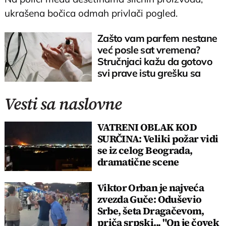
ukrašena bočica odmah privlači pogled.
Zašto vam parfem nestane
već posle sat vremena?
Stručnjaci kažu da gotovo
svi prave istu grešku sa
mirisom
Vesti sa naslovne
VATRENI OBLAK KOD
SURČINA: Veliki požar vidi
se iz celog Beograda,
dramatične scene
uznemirile prestonicu
Viktor Orban je najveća
zvezda Guče: Oduševio
Srbe, šeta Dragačevom,
priča srpski... "On je čovek