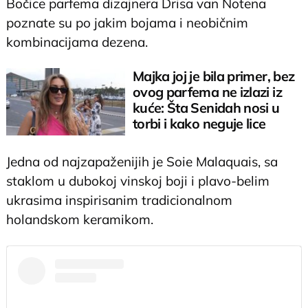
Bočice parfema dizajnera Drisa van Notena
poznate su po jakim bojama i neobičnim
kombinacijama dezena.
Majka joj je bila primer, bez
ovog parfema ne izlazi iz
kuće: Šta Senidah nosi u
torbi i kako neguje lice
Jedna od najzapaženijih je Soie Malaquais, sa
staklom u dubokoj vinskoj boji i plavo-belim
ukrasima inspirisanim tradicionalnom
holandskom keramikom.