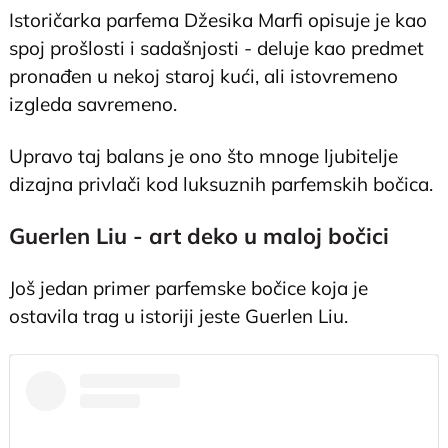
Istoričarka parfema Džesika Marfi opisuje je kao
spoj prošlosti i sadašnjosti - deluje kao predmet
pronađen u nekoj staroj kući, ali istovremeno
izgleda savremeno.
Upravo taj balans je ono što mnoge ljubitelje
dizajna privlači kod luksuznih parfemskih bočica.
Guerlen Liu - art deko u maloj bočici
Još jedan primer parfemske bočice koja je
ostavila trag u istoriji jeste Guerlen Liu.