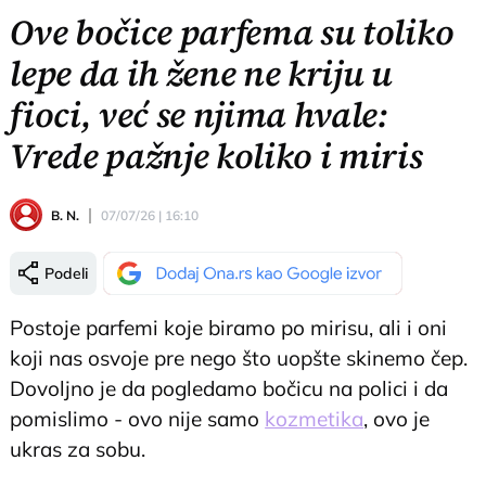
Ove bočice parfema su toliko
lepe da ih žene ne kriju u
fioci, već se njima hvale:
Vrede pažnje koliko i miris
B. N.
07/07/26 | 16:10
Podeli
Postoje parfemi koje biramo po mirisu, ali i oni
koji nas osvoje pre nego što uopšte skinemo čep.
Dovoljno je da pogledamo bočicu na polici i da
pomislimo - ovo nije samo
kozmetika
, ovo je
ukras za sobu.