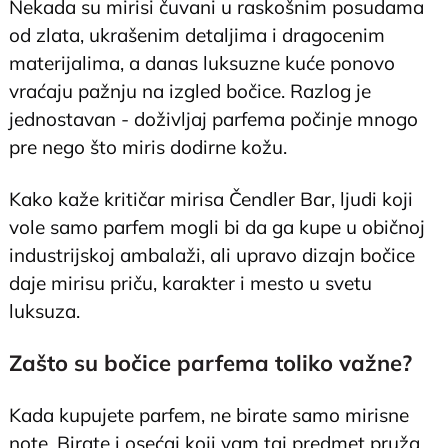
Nekada su mirisi čuvani u raskošnim posudama
od zlata, ukrašenim detaljima i dragocenim
materijalima, a danas luksuzne kuće ponovo
vraćaju pažnju na izgled bočice. Razlog je
jednostavan - doživljaj parfema počinje mnogo
pre nego što miris dodirne kožu.
Kako kaže kritičar mirisa Čendler Bar, ljudi koji
vole samo parfem mogli bi da ga kupe u običnoj
industrijskoj ambalaži, ali upravo dizajn bočice
daje mirisu priču, karakter i mesto u svetu
luksuza.
Zašto su bočice parfema toliko važne?
Kada kupujete parfem, ne birate samo mirisne
note. Birate i osećaj koji vam taj predmet pruža