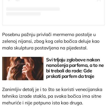
Posebnu pažnju privlači mermerno postolje u
zelenoj nijansi, zbog kog cela bočica deluje kao
mala skulptura postavljena na pijedestal.
Svi trljaju zglobove nakon
nanošenja parfema, a to ne
bi trebali da rade: Gde
prskati parfem da traje
satima
Zanimljiv detalj je i to što se koristi venecijanska
tehnika izrade stakla, pa svaka bočica ima sitne
mehuriće i nije potpuno ista kao druga.