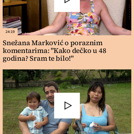
24:19
Snežana Marković o poraznim
komentarima: "Kako dečko u 48
godina? Sram te bilo!"