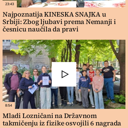
23:43
Najpoznatija KINESKA SNAJKA u
Srbiji: Zbog ljubavi prema Nemanji i
česnicu naučila da pravi
8:54
Mladi Lozničani na Državnom
takmičenju iz fizike osvojili 6 nagrada