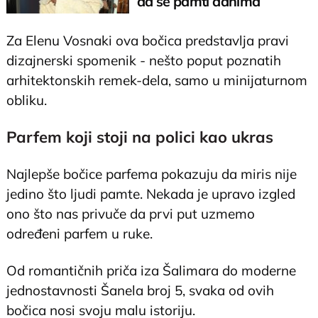
da se pamti danima
Za Elenu Vosnaki ova bočica predstavlja pravi
dizajnerski spomenik - nešto poput poznatih
arhitektonskih remek-dela, samo u minijaturnom
obliku.
Parfem koji stoji na polici kao ukras
Najlepše bočice parfema pokazuju da miris nije
jedino što ljudi pamte. Nekada je upravo izgled
ono što nas privuče da prvi put uzmemo
određeni parfem u ruke.
Od romantičnih priča iza Šalimara do moderne
jednostavnosti Šanela broj 5, svaka od ovih
bočica nosi svoju malu istoriju.