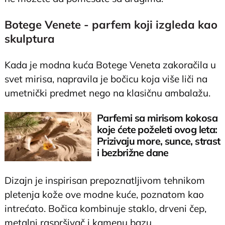
Botege Venete - parfem koji izgleda kao
skulptura
Kada je modna kuća Botege Veneta zakoračila u
svet mirisa, napravila je bočicu koja više liči na
umetnički predmet nego na klasičnu ambalažu.
Parfemi sa mirisom kokosa
koje ćete poželeti ovog leta:
Prizivaju more, sunce, strast
i bezbrižne dane
Dizajn je inspirisan prepoznatljivom tehnikom
pletenja kože ove modne kuće, poznatom kao
intrećato. Bočica kombinuje staklo, drveni čep,
metalni raspršivač i kamenu bazu.