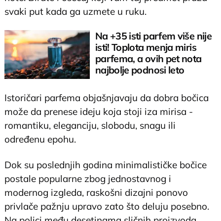
svaki put kada ga uzmete u ruku.
Na +35 isti parfem više nije
isti! Toplota menja miris
parfema, a ovih pet nota
najbolje podnosi leto
Istoričari parfema objašnjavaju da dobra bočica
može da prenese ideju koja stoji iza mirisa -
romantiku, eleganciju, slobodu, snagu ili
određenu epohu.
Dok su poslednjih godina minimalističke bočice
postale popularne zbog jednostavnog i
modernog izgleda, raskošni dizajni ponovo
privlače pažnju upravo zato što deluju posebno.
Na polici među desetinama sličnih proizvoda,