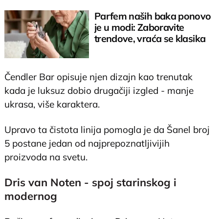
Parfem naših baka ponovo
je u modi: Zaboravite
trendove, vraća se klasika
Čendler Bar opisuje njen dizajn kao trenutak
kada je luksuz dobio drugačiji izgled - manje
ukrasa, više karaktera.
Upravo ta čistota linija pomogla je da Šanel broj
5 postane jedan od najprepoznatljivijih
proizvoda na svetu.
Dris van Noten - spoj starinskog i
modernog