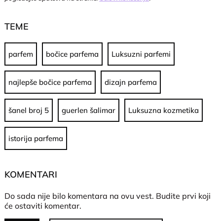
TEME
parfem
bočice parfema
Luksuzni parfemi
najlepše bočice parfema
dizajn parfema
šanel broj 5
guerlen šalimar
Luksuzna kozmetika
istorija parfema
KOMENTARI
Do sada nije bilo komentara na ovu vest.
Budite prvi koji
će ostaviti komentar.