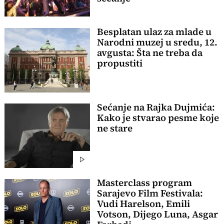
Besplatan ulaz za mlade u
Narodni muzej u sredu, 12.
avgusta: Šta ne treba da
propustiti
Sećanje na Rajka Dujmića:
Kako je stvarao pesme koje
ne stare
Masterclass program
Sarajevo Film Festivala:
Vudi Harelson, Emili
Votson, Dijego Luna, Asgar