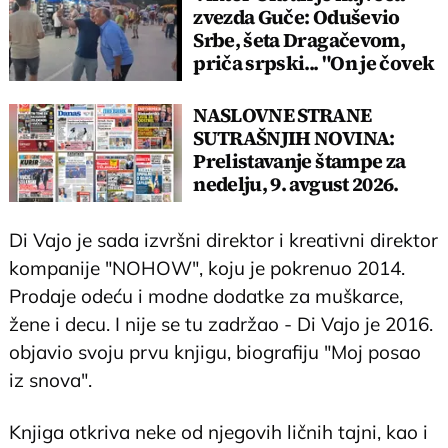
zvezda Guče: Oduševio
Srbe, šeta Dragačevom,
priča srpski... "On je čovek
legenda"
NASLOVNE STRANE
SUTRAŠNJIH NOVINA:
Prelistavanje štampe za
nedelju, 9. avgust 2026.
godine
Di Vajo je sada izvršni direktor i kreativni direktor
kompanije "NOHOW", koju je pokrenuo 2014.
Prodaje odeću i modne dodatke za muškarce,
žene i decu. I nije se tu zadržao - Di Vajo je 2016.
objavio svoju prvu knjigu, biografiju "Moj posao
iz snova".
Knjiga otkriva neke od njegovih ličnih tajni, kao i