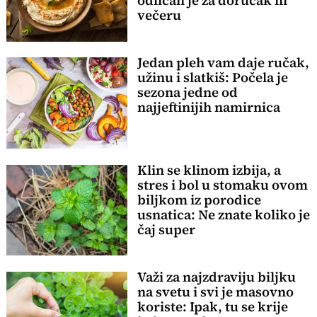
odličan je za doručak ili
večeru
Jedan pleh vam daje ručak,
užinu i slatkiš: Počela je
sezona jedne od
najjeftinijih namirnica
Klin se klinom izbija, a
stres i bol u stomaku ovom
biljkom iz porodice
usnatica: Ne znate koliko je
čaj super
Važi za najzdraviju biljku
na svetu i svi je masovno
koriste: Ipak, tu se krije