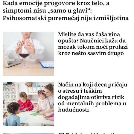
Kada emocije progovore kroz telo, a
simptomi nisu „samo u glavi“:
Psihosomatski poremećaj nije izmišljotina
Mislite da vas čaša vina
opušta? Naučnici kažu da
mozak tokom noći prolazi
kroz nešto sasvim drugo
Način na koji deca pričaju
o stresu i teškim
događajima otkriva rizik
od mentalnih problema u
budućnosti