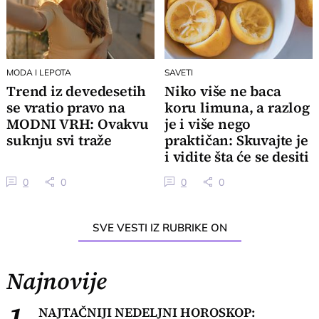
MODA I LEPOTA
SAVETI
Trend iz devedesetih
Niko više ne baca
se vratio pravo na
koru limuna, a razlog
MODNI VRH: Ovakvu
je i više nego
suknju svi traže
praktičan: Skuvajte je
i vidite šta će se desiti
0
0
0
0
SVE VESTI IZ RUBRIKE ON
Najnovije
1.
NAJTAČNIJI NEDELJNI HOROSKOP: