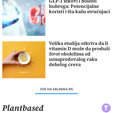
GLP-1 lekovi i bolesti
bubrega: Potencijalne
koristi i šta kažu stručnjaci
Velika studija otkriva da li
vitamin D može da produži
život obolelima od
uznapredovalog raka
debelog creva
SVE NA EKLINIKA.RS
Plantbased