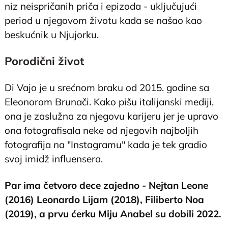
niz neispričanih priča i epizoda - uključujući
period u njegovom životu kada se našao kao
beskućnik u Njujorku.
Porodični život
Di Vajo je u srećnom braku od 2015. godine sa
Eleonorom Brunači. Kako pišu italijanski mediji,
ona je zaslužna za njegovu karijeru jer je upravo
ona fotografisala neke od njegovih najboljih
fotografija na "Instagramu" kada je tek gradio
svoj imidž influensera.
Par ima četvoro dece zajedno - Nejtan Leone
(2016) Leonardo Lijam (2018), Filiberto Noa
(2019), a prvu ćerku Miju Anabel su dobili 2022.