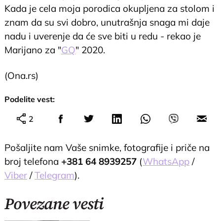
Kada je cela moja porodica okupljena za stolom i
znam da su svi dobro, unutrašnja snaga mi daje
nadu i uverenje da će sve biti u redu - rekao je
Marijano za "
GQ
" 2020.
(Ona.rs)
Podelite vest:
2
Pošaljite nam Vaše snimke, fotografije i priče na
broj telefona
+381 64 8939257
(
WhatsApp
/
Viber
/
Telegram
).
Povezane vesti