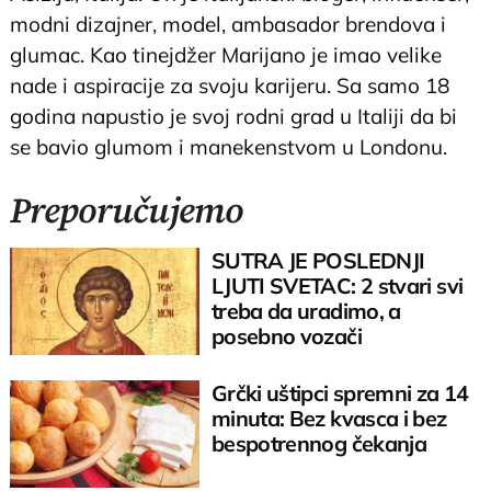
modni dizajner, model, ambasador brendova i
glumac. Kao tinejdžer Marijano je imao velike
nade i aspiracije za svoju karijeru. Sa samo 18
godina napustio je svoj rodni grad u Italiji da bi
se bavio glumom i manekenstvom u Londonu.
Preporučujemo
SUTRA JE POSLEDNJI
LJUTI SVETAC: 2 stvari svi
treba da uradimo, a
posebno vozači
Grčki uštipci spremni za 14
minuta: Bez kvasca i bez
bespotrennog čekanja