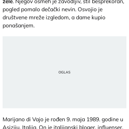
žele
. Njegov osmeh je zavodljiv, stil besprekoran,
pogled pomalo dečački nevin. Osvojio je
društvene mreže izgledom, a dame kupio
ponašanjem.
Marijano di Vajo je rođen 9. maja 1989. godine u
Asiziju, Italija. On je italijanski bloger, influenser,