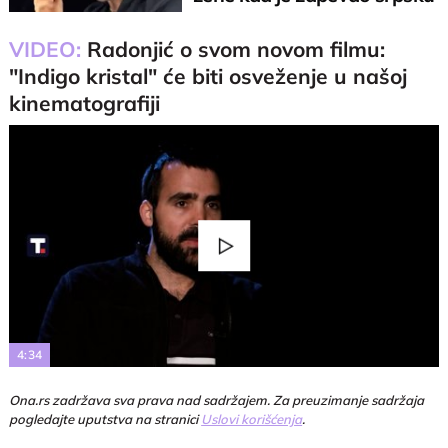
pesmu
VIDEO:
Radonjić o svom novom filmu:
"Indigo kristal" će biti osveženje u našoj
kinematografiji
Play
Video
4:34
Ona.rs zadržava sva prava nad sadržajem. Za preuzimanje sadržaja
pogledajte uputstva na stranici
Uslovi korišćenja
.