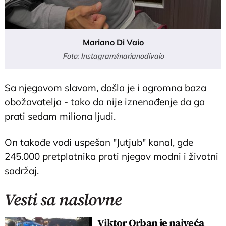
Mariano Di Vaio
Foto: Instagram/marianodivaio
Sa njegovom slavom, došla je i ogromna baza
obožavatelja - tako da nije iznenađenje da ga
prati sedam miliona ljudi.
On takođe vodi uspešan "Jutjub" kanal, gde
245.000 pretplatnika prati njegov modni i životni
sadržaj.
Vesti sa naslovne
Viktor Orban je najveća