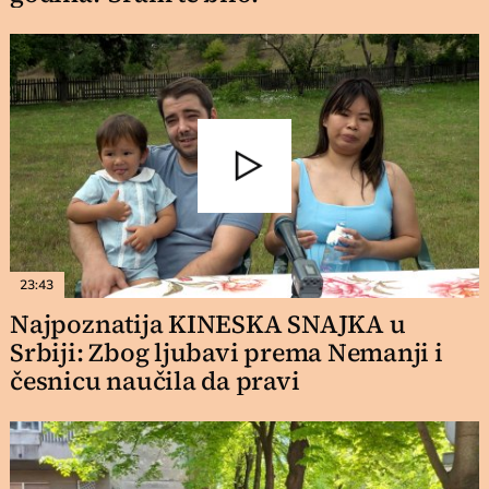
23:43
Najpoznatija KINESKA SNAJKA u
Srbiji: Zbog ljubavi prema Nemanji i
česnicu naučila da pravi