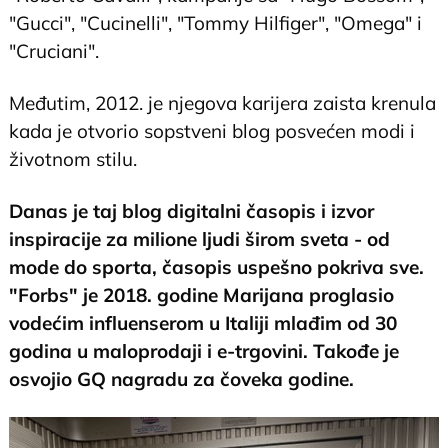
"Gucci", "Cucinelli", "Tommy Hilfiger", "Omega" i
"Cruciani".
Međutim, 2012. je njegova karijera zaista krenula
kada je otvorio sopstveni blog posvećen modi i
životnom stilu.
Danas je taj blog digitalni časopis i izvor
inspiracije za milione ljudi širom sveta - od
mode do sporta, časopis uspešno pokriva sve.
"Forbs" je 2018. godine Marijana proglasio
vodećim influenserom u Italiji mlađim od 30
godina u maloprodaji i e-trgovini. Takođe je
osvojio GQ nagradu za čoveka godine.