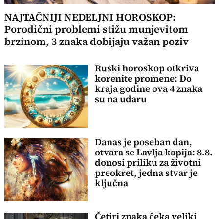
NAJTAČNIJI NEDELJNI HOROSKOP:
Porodični problemi stižu munjevitom
brzinom, 3 znaka dobijaju važan poziv
Ruski horoskop otkriva
korenite promene: Do
kraja godine ova 4 znaka
su na udaru
Danas je poseban dan,
otvara se Lavlja kapija: 8.8.
donosi priliku za životni
preokret, jedna stvar je
ključna
Četiri znaka čeka veliki