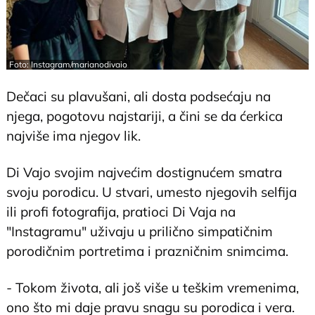
Foto: Instagram/marianodivaio
Dečaci su plavušani, ali dosta podsećaju na
njega, pogotovu najstariji, a čini se da ćerkica
najviše ima njegov lik.
Di Vajo svojim najvećim dostignućem smatra
svoju porodicu. U stvari, umesto njegovih selfija
ili profi fotografija, pratioci Di Vaja na
"Instagramu" uživaju u prilično simpatičnim
porodičnim portretima i prazničnim snimcima.
- Tokom života, ali još više u teškim vremenima,
ono što mi daje pravu snagu su porodica i vera.