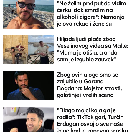
"Ne želim prvi put da vidim
ćerku, dok smrdim na
alkohol i cigare": Nemanja
je ovo rekao i žene su
oduševljene
Hiljade ljudi plače zbog
Veselinovog videa sa Malte:
"Mama je otišla, a onda
sam je izgubio zauvek"
Zbog ovih uloga smo se
zaljubile u Gorana
Bogdana: Majstor strasti,
golotinje i vrelih scena
"Blago majci koja ga je
rodila": TikTok gori, Turčin
Erdogan osvojio sve naše
žene kad je zapevao srpsku