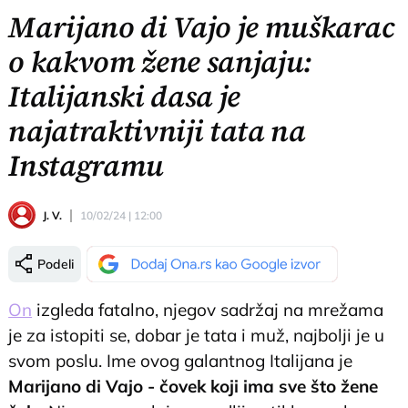
Marijano di Vajo je muškarac
o kakvom žene sanjaju:
Italijanski dasa je
najatraktivniji tata na
Instagramu
J. V.
10/02/24 | 12:00
Podeli
On
izgleda fatalno, njegov sadržaj na mrežama
je za istopiti se, dobar je tata i muž, najbolji je u
svom poslu. Ime ovog galantnog Italijana je
Marijano di Vajo - čovek koji ima sve što žene