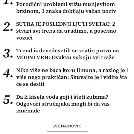
Porodični problemi stižu munjevitom
brzinom, 3 znaka dobijaju važan poziv
2.
SUTRA JE POSLEDNJI LJUTI SVETAC: 2
stvari svi treba da uradimo, a posebno
vozači
3.
Trend iz devedesetih se vratio pravo na
MODNI VRH: Ovakvu suknju svi traže
4.
Niko više ne baca koru limuna, a razlog je i
više nego praktičan: Skuvajte je i vidite šta
će se desiti
5.
Da li kisela voda goji i šteti zubima?
Odgovori stručnjaka mogli bi da vas
iznenade
SVE NAJNOVIJE