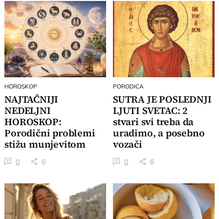
HOROSKOP
PORODICA
NAJTAČNIJI
SUTRA JE POSLEDNJI
NEDELJNI
LJUTI SVETAC: 2
HOROSKOP:
stvari svi treba da
Porodični problemi
uradimo, a posebno
stižu munjevitom
vozači
brzinom, 3 znaka
0
0
0
8
dobijaju važan poziv