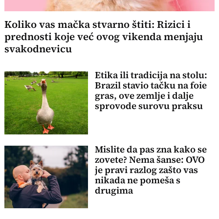
Koliko vas mačka stvarno štiti: Rizici i
prednosti koje već ovog vikenda menjaju
svakodnevicu
Etika ili tradicija na stolu:
Brazil stavio tačku na foie
gras, ove zemlje i dalje
sprovode surovu praksu
Mislite da pas zna kako se
zovete? Nema šanse: OVO
je pravi razlog zašto vas
nikada ne pomeša s
drugima