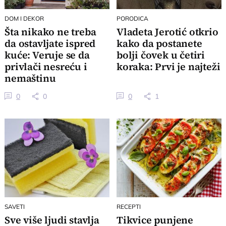
DOM I DEKOR
PORODICA
Šta nikako ne treba
Vladeta Jerotić otkrio
da ostavljate ispred
kako da postanete
kuće: Veruje se da
bolji čovek u četiri
privlači nesreću i
koraka: Prvi je najteži
nemaštinu
0
0
0
1
SAVETI
RECEPTI
Sve više ljudi stavlja
Tikvice punjene