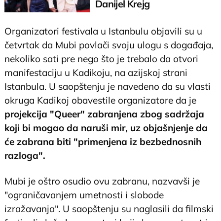
Danijel Krejg
neprepoznatljiv
Organizatori festivala u Istanbulu objavili su u
četvrtak da Mubi povlači svoju ulogu s događaja,
nekoliko sati pre nego što je trebalo da otvori
manifestaciju u Kadikoju, na azijskoj strani
Istanbula. U saopštenju je navedeno da su vlasti
okruga Kadikoj obavestile organizatore da je
projekcija "Queer" zabranjena zbog sadržaja
koji bi mogao da naruši mir, uz objašnjenje da
će zabrana biti "primenjena iz bezbednosnih
razloga".
Mubi je oštro osudio ovu zabranu, nazvavši je
"ograničavanjem umetnosti i slobode
izražavanja". U saopštenju su naglasili da filmski