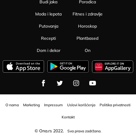
Budi jaka
Porodica
Moda i lepota
Fitnes i zdravlje
Putovanja
Horoskop
Recepti
Plantbased
Dom i dekor
On
O nama
Marketing
Impressum
Uslovi korišćenja
Politika privatnosti
Kontakt
© Ona.rs 2022.
Sva prava zadržana.