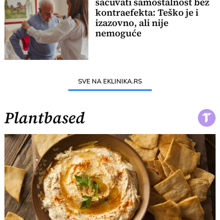
sačuvati samostalnost bez
kontraefekta: Teško je i
izazovno, ali nije
nemoguće
SVE NA EKLINIKA.RS
Plantbased