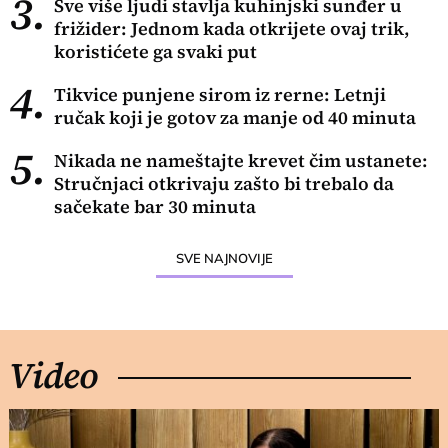
3.
Sve više ljudi stavlja kuhinjski sunđer u
frižider: Jednom kada otkrijete ovaj trik,
koristićete ga svaki put
4.
Tikvice punjene sirom iz rerne: Letnji
ručak koji je gotov za manje od 40 minuta
5.
Nikada ne nameštajte krevet čim ustanete:
Stručnjaci otkrivaju zašto bi trebalo da
sačekate bar 30 minuta
SVE NAJNOVIJE
Video