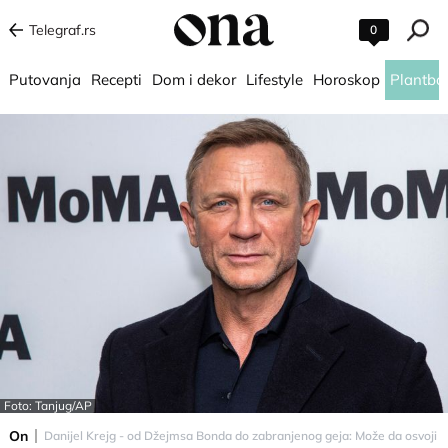
Telegraf.rs
0
Putovanja
Recepti
Dom i dekor
Lifestyle
Horoskop
Plantba
Foto: Tanjug/AP
On
Danijel Krejg - od Džejmsa Bonda do zabranjenog geja: Može da osvoji Os