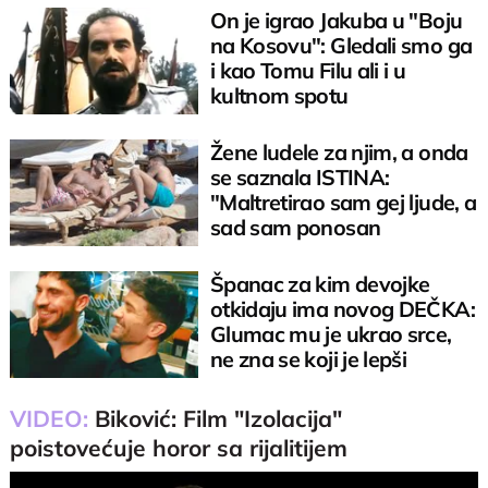
On je igrao Jakuba u "Boju
na Kosovu": Gledali smo ga
i kao Tomu Filu ali i u
kultnom spotu
Žene ludele za njim, a onda
se saznala ISTINA:
"Maltretirao sam gej ljude, a
sad sam ponosan
homoseksualac"
Španac za kim devojke
otkidaju ima novog DEČKA:
Glumac mu je ukrao srce,
ne zna se koji je lepši
VIDEO:
Biković: Film "Izolacija"
poistovećuje horor sa rijalitijem