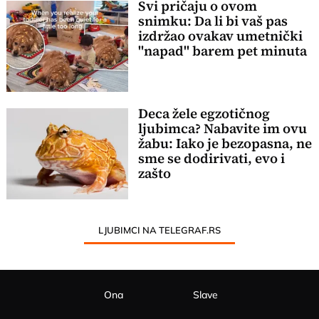
Svi pričaju o ovom
snimku: Da li bi vaš pas
izdržao ovakav umetnički
"napad" barem pet minuta
Deca žele egzotičnog
ljubimca? Nabavite im ovu
žabu: Iako je bezopasna, ne
sme se dodirivati, evo i
zašto
LJUBIMCI NA TELEGRAF.RS
Ona
Slave