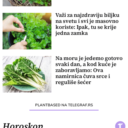
Važi za najzdraviju biljku
na svetu i svi je masovno
koriste: Ipak, tu se krije
jedna zamka
Na moru je jedemo gotovo
svaki dan, a kod kuće je
zaboravljamo: Ova
namirnica čuva srce i
reguliše šećer
PLANTBASED NA TELEGRAF.RS
Horoskop