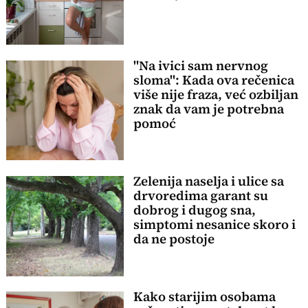
"Na ivici sam nervnog
sloma": Kada ova rečenica
više nije fraza, već ozbiljan
znak da vam je potrebna
pomoć
Zelenija naselja i ulice sa
drvoredima garant su
dobrog i dugog sna,
simptomi nesanice skoro i
da ne postoje
Kako starijim osobama