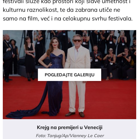
festivali služe kao prostori koji slave umetnost i
kulturnu raznolikost, te da zabrana utiče ne
samo na film, već i na celokupnu svrhu festivala.
POGLEDAJTE GALERIJU
Krejg na premijeri u Veneciji
Foto: Tanjug/Ap/Vianney Le Caer