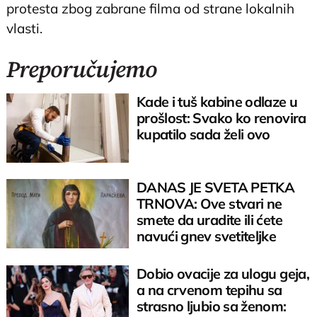
protesta zbog zabrane filma od strane lokalnih
vlasti.
Preporučujemo
Kade i tuš kabine odlaze u
prošlost: Svako ko renovira
kupatilo sada želi ovo
DANAS JE SVETA PETKA
TRNOVA: Ove stvari ne
smete da uradite ili ćete
navući gnev svetiteljke
Dobio ovacije za ulogu geja,
a na crvenom tepihu sa
strasno ljubio sa ženom: