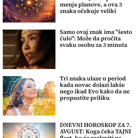
menja planove, a ova 3
znaka očekuje veliki
preokret
Samo ovaj znak ima "šesto
čulo": Može da pročita
svaku osobu za 3 minuta
Tri znaka ulaze u period
kada novac dolazi lakše
nego ikad Evo kako da ne
propustite priliku
DNEVNI HOROSKOP ZA 7.
AVGUST: Koga čeka TAJNI
flert, ko će zaglaviti na