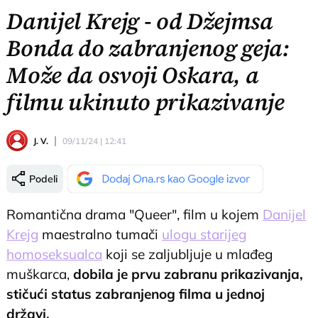
Danijel Krejg - od Džejmsa
Bonda do zabranjenog geja:
Može da osvoji Oskara, a
filmu ukinuto prikazivanje
J. V.
09/11/24 | 12:41
Podeli
Romantična drama "Queer", film u kojem
Danijel
Krejg
maestralno tumači
ulogu starijeg
homoseksualca
koji se zaljubljuje u mlađeg
muškarca,
dobila je prvu zabranu prikazivanja,
stičući status zabranjenog filma u jednoj
državi.