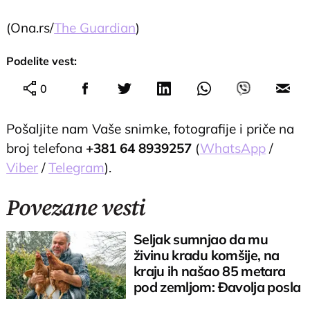
(Ona.rs/
The Guardian
)
Podelite vest:
0
Pošaljite nam Vaše snimke, fotografije i priče na
broj telefona
+381 64 8939257
(
WhatsApp
/
Viber
/
Telegram
).
Povezane vesti
Seljak sumnjao da mu
živinu kradu komšije, na
kraju ih našao 85 metara
pod zemljom: Đavolja posla
u podrumu