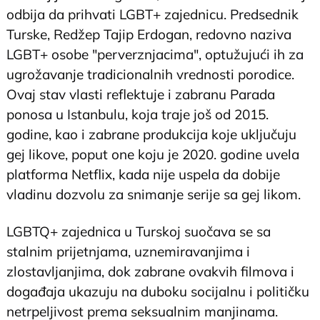
odbija da prihvati LGBT+ zajednicu. Predsednik
Turske, Redžep Tajip Erdogan, redovno naziva
LGBT+ osobe "perverznjacima", optužujući ih za
ugrožavanje tradicionalnih vrednosti porodice.
Ovaj stav vlasti reflektuje i zabranu Parada
ponosa u Istanbulu, koja traje još od 2015.
godine, kao i zabrane produkcija koje uključuju
gej likove, poput one koju je 2020. godine uvela
platforma Netflix, kada nije uspela da dobije
vladinu dozvolu za snimanje serije sa gej likom.
LGBTQ+ zajednica u Turskoj suočava se sa
stalnim prijetnjama, uznemiravanjima i
zlostavljanjima, dok zabrane ovakvih filmova i
događaja ukazuju na duboku socijalnu i političku
netrpeljivost prema seksualnim manjinama.