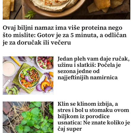
Ovaj biljni namaz ima više proteina nego
što mislite: Gotov je za 5 minuta, a odličan
je za doručak ili večeru
Jedan pleh vam daje ručak,
užinu i slatkiš: Počela je
sezona jedne od
najjeftinijih namirnica
Klin se klinom izbija, a
stres i bol u stomaku ovom
biljkom iz porodice
usnatica: Ne znate koliko je
čaj super