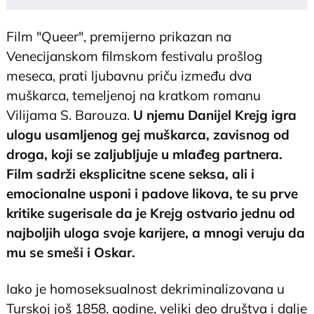
Film "Queer", premijerno prikazan na
Venecijanskom filmskom festivalu prošlog
meseca, prati ljubavnu priču između dva
muškarca, temeljenoj na kratkom romanu
Vilijama S. Barouza.
U njemu Danijel Krejg igra
ulogu usamljenog gej muškarca, zavisnog od
droga, koji se zaljubljuje u mlađeg partnera.
Film sadrži eksplicitne scene seksa, ali i
emocionalne usponi i padove likova, te su prve
kritike sugerisale da je Krejg ostvario jednu od
najboljih uloga svoje karijere, a mnogi veruju da
mu se smeši i Oskar.
Iako je homoseksualnost dekriminalizovana u
Turskoj još 1858. godine, veliki deo društva i dalje