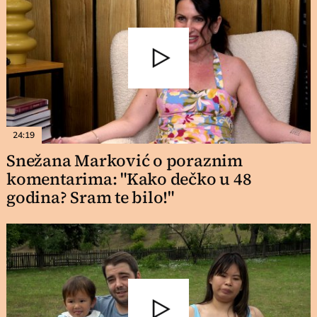
24:19
Snežana Marković o poraznim
komentarima: "Kako dečko u 48
godina? Sram te bilo!"