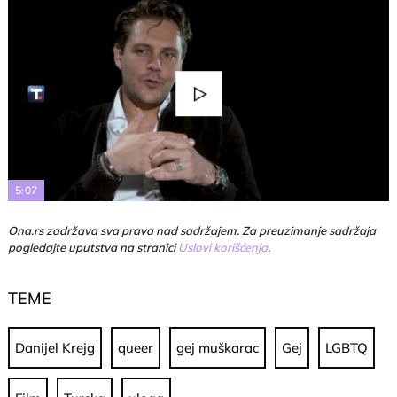
Play
Video
5:07
Ona.rs zadržava sva prava nad sadržajem. Za preuzimanje sadržaja
pogledajte uputstva na stranici
Uslovi korišćenja
.
TEME
Danijel Krejg
queer
gej muškarac
Gej
LGBTQ