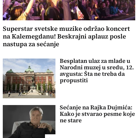
Superstar svetske muzike održao koncert
na Kalemegdanu! Beskrajni aplauz posle
nastupa za sećanje
Besplatan ulaz za mlade u
Narodni muzej u sredu, 12.
avgusta: Šta ne treba da
propustiti
Sećanje na Rajka Dujmića:
Kako je stvarao pesme koje
ne stare