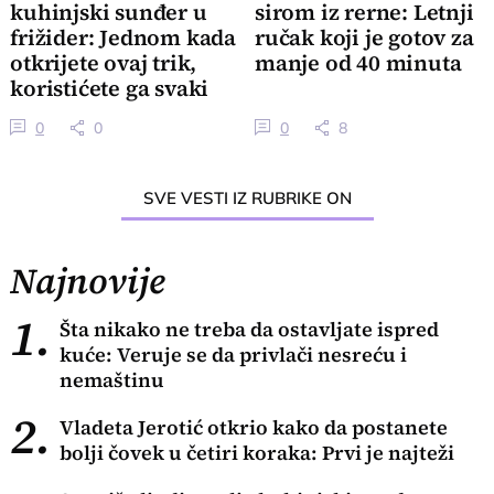
kuhinjski sunđer u
sirom iz rerne: Letnji
frižider: Jednom kada
ručak koji je gotov za
otkrijete ovaj trik,
manje od 40 minuta
koristićete ga svaki
put
0
0
0
8
SVE VESTI IZ RUBRIKE ON
Najnovije
1.
Šta nikako ne treba da ostavljate ispred
kuće: Veruje se da privlači nesreću i
nemaštinu
2.
Vladeta Jerotić otkrio kako da postanete
bolji čovek u četiri koraka: Prvi je najteži