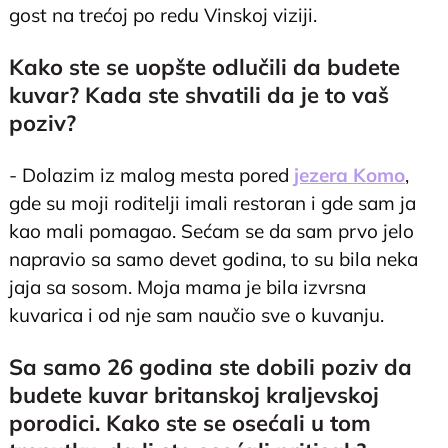
gost na trećoj po redu Vinskoj viziji.
Kako ste se uopšte odlučili da budete
kuvar? Kada ste shvatili da je to vaš
poziv?
- Dolazim iz malog mesta pored
jezera Komo
,
gde su moji roditelji imali restoran i gde sam ja
kao mali pomagao. Sećam se da sam prvo jelo
napravio sa samo devet godina, to su bila neka
jaja sa sosom. Moja mama je bila izvrsna
kuvarica i od nje sam naučio sve o kuvanju.
Sa samo 26 godina ste dobili poziv da
budete kuvar britanskoj kraljevskoj
porodici. Kako ste se osećali u tom