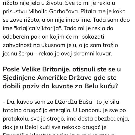
rižoto nije jela u životu. Sve to mi je rekla u
prisustvu Mihaila Gorbačova. Pitala me je kako
se zove rižoto, a on nije imao ime. Tada sam dao
ime "krlajica Viktorija". Tada mi je rekla da
odaberem poklon kojim će mi pokazati
zahvalnost na ukusnom jelu, a ja sam tražio
jednu šerpu - rekao je ovaj skromni kuvar.
Posle Velike Britanije, otisnuli ste se u
Sjedinjene Američke Države gde ste
dobili poziv da kuvate za Belu kuću?
- Da, kuvao sam za Džordža Buša i to je bila
totalno drugačija energija. U Londonu je sve po
protokolu, sve je strogo, ima dosta obezbeđenja,
dok je u Beloj kući sve nekako drugačije.