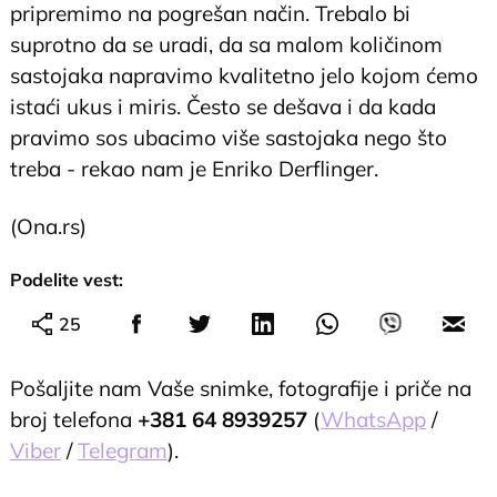
pripremimo na pogrešan način. Trebalo bi
suprotno da se uradi, da sa malom količinom
sastojaka napravimo kvalitetno jelo kojom ćemo
istaći ukus i miris. Često se dešava i da kada
pravimo sos ubacimo više sastojaka nego što
treba - rekao nam je Enriko Derflinger.
(Ona.rs)
Podelite vest:
25
Pošaljite nam Vaše snimke, fotografije i priče na
broj telefona
+381 64 8939257
(
WhatsApp
/
Viber
/
Telegram
).