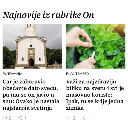
Najnovije iz rubrike On
PUTOVANJA
PLANTBASED
Car je zaboravio
Važi za najzdraviju
obećanje dato svecu,
biljku na svetu i svi je
pa mu se on javio u
masovno koriste:
snu: Ovako je nastala
Ipak, tu se krije jedna
najstarijia svetinja
zamka
Srbije
0
1
0
1