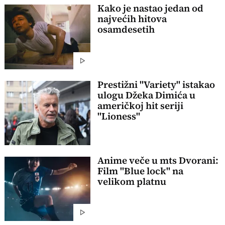
Kako je nastao jedan od
najvećih hitova
osamdesetih
Prestižni "Variety" istakao
ulogu Džeka Dimića u
američkoj hit seriji
"Lioness"
Anime veče u mts Dvorani:
Film "Blue lock" na
velikom platnu