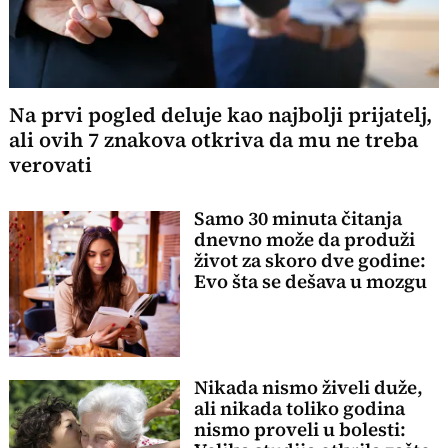
Na prvi pogled deluje kao najbolji prijatelj,
ali ovih 7 znakova otkriva da mu ne treba
verovati
Samo 30 minuta čitanja
dnevno može da produži
život za skoro dve godine:
Evo šta se dešava u mozgu
Nikada nismo živeli duže,
ali nikada toliko godina
nismo proveli u bolesti: