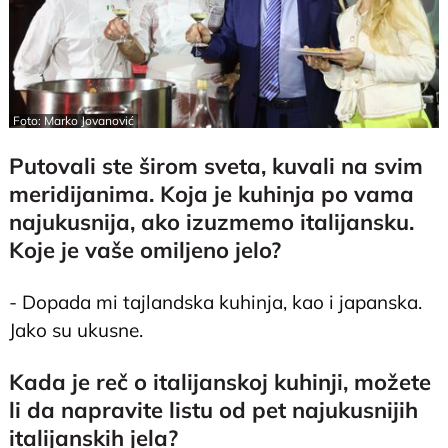
Foto: Marko Jovanović
Putovali ste širom sveta, kuvali na svim
meridijanima. Koja je kuhinja po vama
najukusnija, ako izuzmemo italijansku.
Koje je vaše omiljeno jelo?
- Dopada mi tajlandska kuhinja, kao i japanska.
Jako su ukusne.
Kada je reč o italijanskoj kuhinji, možete
li da napravite listu od pet najukusnijih
italijanskih jela?