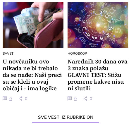
SAVETI
HOROSKOP
U novčaniku ovo
Narednih 30 dana ova
nikada ne bi trebalo
3 znaka polažu
da se nađe: Naši preci
GLAVNI TEST: Stižu
su se kleli u ovaj
promene kakve nisu
običaj i - ima logike
ni slutili
0
0
0
0
SVE VESTI IZ RUBRIKE ON