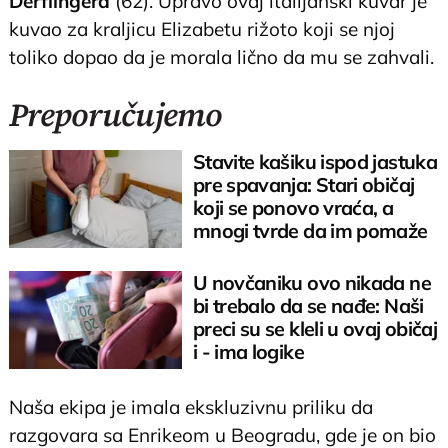
Derflingera
(62). Upravo ovaj italijanski kuvar je
kuvao za kraljicu Elizabetu rižoto koji se njoj
toliko dopao da je morala lično da mu se zahvali.
Preporučujemo
Stavite kašiku ispod jastuka
pre spavanja: Stari običaj
koji se ponovo vraća, a
mnogi tvrde da im pomaže
U novčaniku ovo nikada ne
bi trebalo da se nađe: Naši
preci su se kleli u ovaj običaj
i - ima logike
Naša ekipa je imala ekskluzivnu priliku da
razgovara sa Enrikeom u Beogradu, gde je on bio