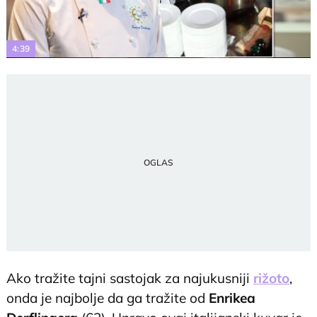
Video
4:39
Ako tražite tajni sastojak za najukusniji
rižoto
,
onda je najbolje da ga tražite od
Enrikea