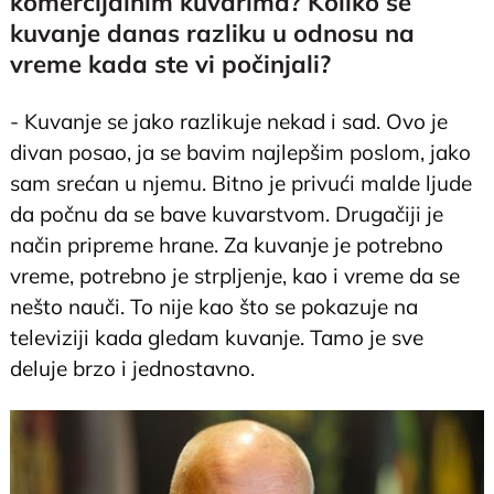
komercijalnim kuvarima? Koliko se
kuvanje danas razliku u odnosu na
vreme kada ste vi počinjali?
- Kuvanje se jako razlikuje nekad i sad. Ovo je
divan posao, ja se bavim najlepšim poslom, jako
sam srećan u njemu. Bitno je privući malde ljude
da počnu da se bave kuvarstvom. Drugačiji je
način pripreme hrane. Za kuvanje je potrebno
vreme, potrebno je strpljenje, kao i vreme da se
nešto nauči. To nije kao što se pokazuje na
televiziji kada gledam kuvanje. Tamo je sve
deluje brzo i jednostavno.