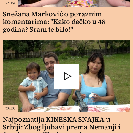
24:19
Snežana Marković o poraznim
komentarima: "Kako dečko u 48
godina? Sram te bilo!"
23:43
Najpoznatija KINESKA SNAJKA u
Srbiji: Zbog ljubavi prema Nemanji i