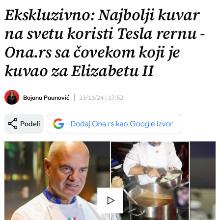
Ekskluzivno: Najbolji kuvar
na svetu koristi Tesla rernu -
Ona.rs sa čovekom koji je
kuvao za Elizabetu II
Bojana Paunović
23/11/24 | 17:52
Podeli
Play