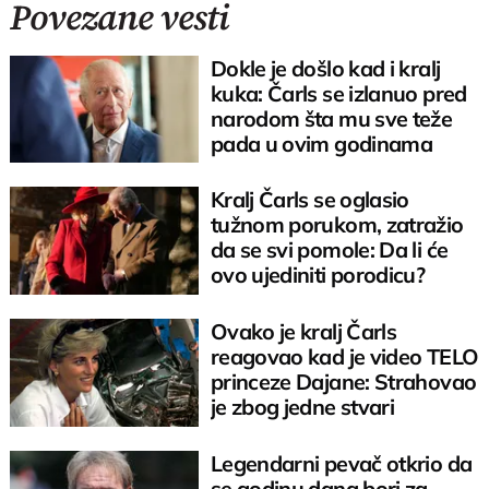
Povezane vesti
Dokle je došlo kad i kralj
kuka: Čarls se izlanuo pred
narodom šta mu sve teže
pada u ovim godinama
Kralj Čarls se oglasio
tužnom porukom, zatražio
da se svi pomole: Da li će
ovo ujediniti porodicu?
Ovako je kralj Čarls
reagovao kad je video TELO
princeze Dajane: Strahovao
je zbog jedne stvari
Legendarni pevač otkrio da
se godinu dana bori za