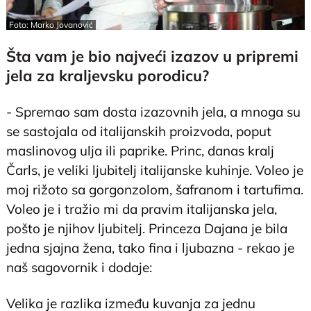
Foto: Marko Jovanović
Šta vam je bio najveći izazov u pripremi
jela za kraljevsku porodicu?
- Spremao sam dosta izazovnih jela, a mnoga su
se sastojala od italijanskih proizvoda, poput
maslinovog ulja ili paprike. Princ, danas kralj
Čarls, je veliki ljubitelj italijanske kuhinje. Voleo je
moj rižoto sa gorgonzolom, šafranom i tartufima.
Voleo je i tražio mi da pravim italijanska jela,
pošto je njihov ljubitelj. Princeza Dajana je bila
jedna sjajna žena, tako fina i ljubazna - rekao je
naš sagovornik i dodaje:
Velika je razlika između kuvanja za jednu