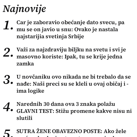
Najnovije
1.
Car je zaboravio obećanje dato svecu, pa
mu se on javio u snu: Ovako je nastala
najstarijia svetinja Srbije
2.
Važi za najzdraviju biljku na svetu i svi je
masovno koriste: Ipak, tu se krije jedna
zamka
3.
U novčaniku ovo nikada ne bi trebalo da se
nađe: Naši preci su se kleli u ovaj običaj i -
ima logike
4.
Narednih 30 dana ova 3 znaka polažu
GLAVNI TEST: Stižu promene kakve nisu ni
slutili
5.
SUTRA ŽENE OBAVEZNO POSTE: Ako žele