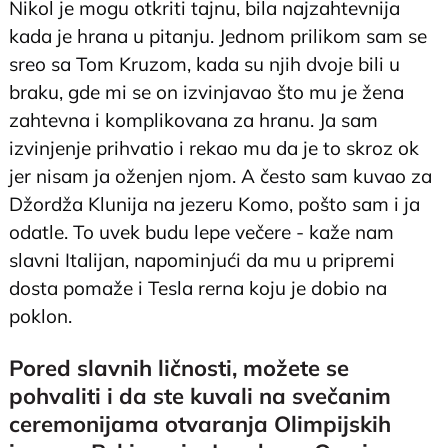
Nikol je mogu otkriti tajnu, bila najzahtevnija
kada je hrana u pitanju. Jednom prilikom sam se
sreo sa Tom Kruzom, kada su njih dvoje bili u
braku, gde mi se on izvinjavao što mu je žena
zahtevna i komplikovana za hranu. Ja sam
izvinjenje prihvatio i rekao mu da je to skroz ok
jer nisam ja oženjen njom. A često sam kuvao za
Džordža Klunija na jezeru Komo, pošto sam i ja
odatle. To uvek budu lepe večere - kaže nam
slavni Italijan, napominjući da mu u pripremi
dosta pomaže i Tesla rerna koju je dobio na
poklon.
Pored slavnih ličnosti, možete se
pohvaliti i da ste kuvali na svečanim
ceremonijama otvaranja Olimpijskih