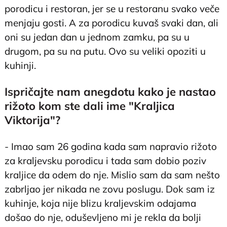
porodicu i restoran, jer se u restoranu svako veče
menjaju gosti. A za porodicu kuvaš svaki dan, ali
oni su jedan dan u jednom zamku, pa su u
drugom, pa su na putu. Ovo su veliki opoziti u
kuhinji.
Ispričajte nam anegdotu kako je nastao
rižoto kom ste dali ime "Kraljica
Viktorija"?
- Imao sam 26 godina kada sam napravio rižoto
za kraljevsku porodicu i tada sam dobio poziv
kraljice da odem do nje. Mislio sam da sam nešto
zabrljao jer nikada ne zovu poslugu. Dok sam iz
kuhinje, koja nije blizu kraljevskim odajama
došao do nje, oduševljeno mi je rekla da bolji