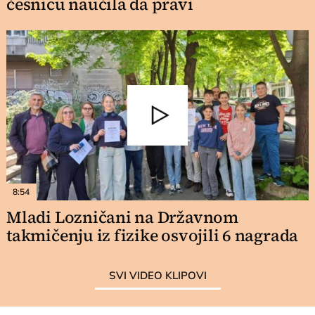
česnicu naučila da pravi
8:54
Mladi Lozničani na Državnom
takmičenju iz fizike osvojili 6 nagrada
SVI VIDEO KLIPOVI