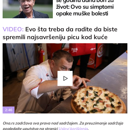
život: Ovo su simptomi
opake muške bolesti
VIDEO:
Evo šta treba da radite da biste
spremili najsavršeniju picu kod kuće
Play
Video
2:46
Ona.rs zadržava sva prava nad sadržajem. Za preuzimanje sadržaja
pogledajte uputstva na stranici
Uslovi korišćenja
.