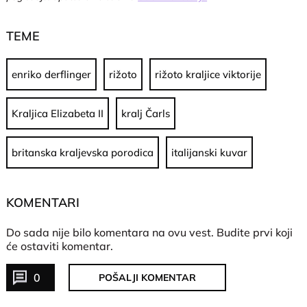
TEME
enriko derflinger
rižoto
rižoto kraljice viktorije
Kraljica Elizabeta II
kralj Čarls
britanska kraljevska porodica
italijanski kuvar
KOMENTARI
Do sada nije bilo komentara na ovu vest.
Budite prvi koji
će ostaviti komentar.
0
POŠALJI KOMENTAR