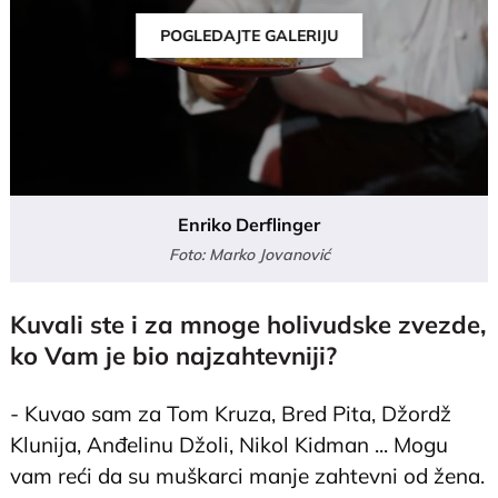
POGLEDAJTE GALERIJU
Enriko Derflinger
Foto: Marko Jovanović
Kuvali ste i za mnoge holivudske zvezde,
ko Vam je bio najzahtevniji?
- Kuvao sam za Tom Kruza, Bred Pita, Džordž
Klunija, Anđelinu Džoli, Nikol Kidman ... Mogu
vam reći da su muškarci manje zahtevni od žena.