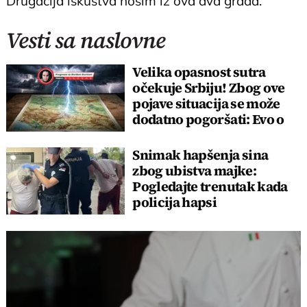
Drugačija iskustva nosim iz ova dva grada.
Vesti sa naslovne
Velika opasnost sutra
očekuje Srbiju! Zbog ove
pojave situacija se može
dodatno pogoršati: Evo o
čemu je reč
Snimak hapšenja sina
zbog ubistva majke:
Pogledajte trenutak kada
policija hapsi
osumnjičenog za zločin