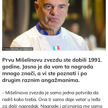
Foto: Marko Jovanović
Prvu Mišelinovu zvezdu ste dobili 1991.
godine. Jasno je da vam ta nagrada
mnogo znači, a vi ste poznati i po
drugim raznim angažmanima.
- Mišelinova zvezda je samo jedna potvrda da
radiš kako treba. Ona ti samo daje vetar u leđa
za dalji napredak. Nagrade i priznanja me samo