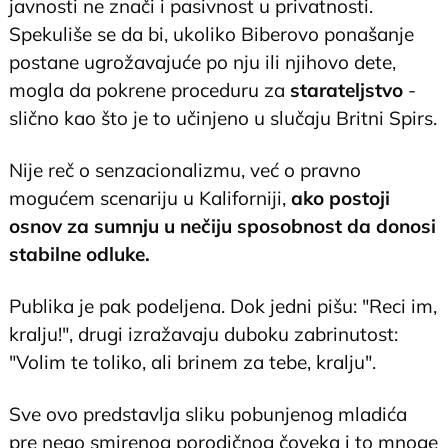
javnosti ne znači i pasivnost u privatnosti.
Spekuliše se da bi, ukoliko Biberovo ponašanje
postane ugrožavajuće po nju ili njihovo dete,
mogla da pokrene proceduru za
starateljstvo
-
slično kao što je to učinjeno u slučaju Britni Spirs.
Nije reč o senzacionalizmu, već o pravno
mogućem scenariju u Kaliforniji,
ako postoji
osnov za sumnju u nečiju sposobnost da donosi
stabilne odluke.
Publika je pak podeljena. Dok jedni pišu: "Reci im,
kralju!", drugi izražavaju duboku zabrinutost:
"Volim te toliko, ali brinem za tebe, kralju".
Sve ovo predstavlja sliku pobunjenog mladića
pre nego smirenog porodičnog čoveka i to mnoge