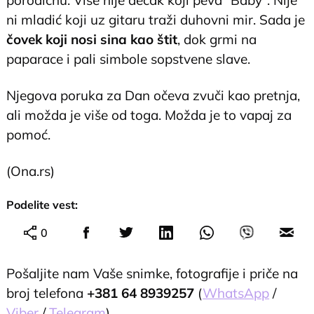
porodičnu. Više nije dečak koji peva "Baby". Nije
ni mladić koji uz gitaru traži duhovni mir. Sada je
čovek koji nosi sina kao štit
, dok grmi na
paparace i pali simbole sopstvene slave.
Njegova poruka za Dan očeva zvuči kao pretnja,
ali možda je više od toga. Možda je to vapaj za
pomoć.
(Ona.rs)
Podelite vest:
0
Pošaljite nam Vaše snimke, fotografije i priče na
broj telefona
+381 64 8939257
(
WhatsApp
/
Viber
/
Telegram
).