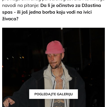
navodi na pitanje:
Da li je očinstvo za Džastina
spas - ili još jedna borba koju vodi na ivici
živaca?
POGLEDAJTE GALERIJU