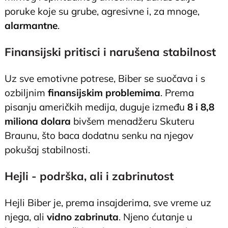
poruke koje su grube, agresivne i, za mnoge,
alarmantne
.
Finansijski pritisci i narušena stabilnost
Uz sve emotivne potrese, Biber se suočava i s
ozbiljnim
finansijskim problemima
. Prema
pisanju američkih medija, duguje između
8 i 8,8
miliona dolara
bivšem menadžeru Skuteru
Braunu, što baca dodatnu senku na njegov
pokušaj stabilnosti.
Hejli - podrška, ali i zabrinutost
Hejli Biber je, prema insajderima, sve vreme uz
njega, ali
vidno zabrinuta
. Njeno ćutanje u