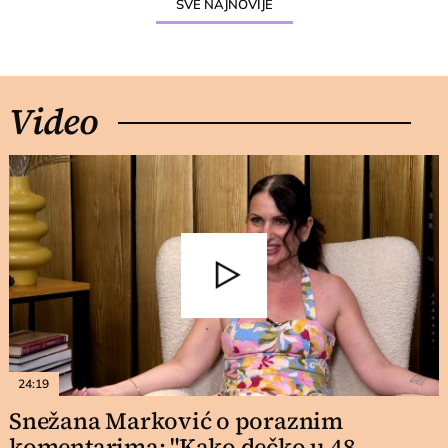
SVE NAJNOVIJE
Video
24:19
Snežana Marković o poraznim
komentarima: "Kako dečko u 48