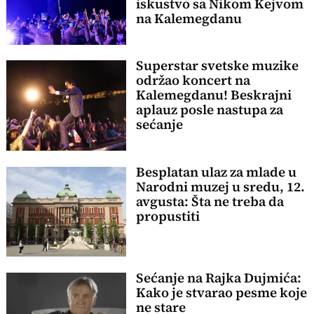
iskustvo sa Nikom Kejvom
na Kalemegdanu
Superstar svetske muzike
održao koncert na
Kalemegdanu! Beskrajni
aplauz posle nastupa za
sećanje
Besplatan ulaz za mlade u
Narodni muzej u sredu, 12.
avgusta: Šta ne treba da
propustiti
Sećanje na Rajka Dujmića:
Kako je stvarao pesme koje
ne stare