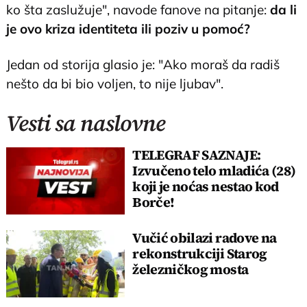
ko šta zaslužuje", navode fanove na pitanje:
da li
je ovo kriza identiteta ili poziv u pomoć?
Jedan od storija glasio je: "Ako moraš da radiš
nešto da bi bio voljen, to nije ljubav".
Vesti sa naslovne
TELEGRAF SAZNAJE:
Izvučeno telo mladića (28)
koji je noćas nestao kod
Borče!
Vučić obilazi radove na
rekonstrukciji Starog
železničkog mosta