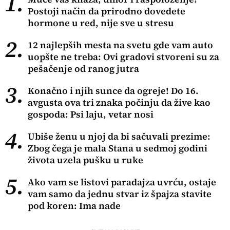
1.
Postoji način da prirodno dovedete
hormone u red, nije sve u stresu
2.
12 najlepših mesta na svetu gde vam auto
uopšte ne treba: Ovi gradovi stvoreni su za
pešačenje od ranog jutra
3.
Konačno i njih sunce da ogreje! Do 16.
avgusta ova tri znaka počinju da žive kao
gospoda: Psi laju, vetar nosi
4.
Ubiše ženu u njoj da bi sačuvali prezime:
Zbog čega je mala Stana u sedmoj godini
života uzela pušku u ruke
5.
Ako vam se listovi paradajza uvrću, ostaje
vam samo da jednu stvar iz špajza stavite
pod koren: Ima nade