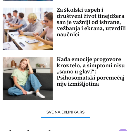
Za školski uspeh i
društveni život tinejdžera
san je važniji od ishrane,
vežbanja i ekrana, utvrdili
naučnici
Kada emocije progovore
kroz telo, a simptomi nisu
„samo u glavi“:
Psihosomatski poremećaj
nije izmišljotina
SVE NA EKLINIKA.RS