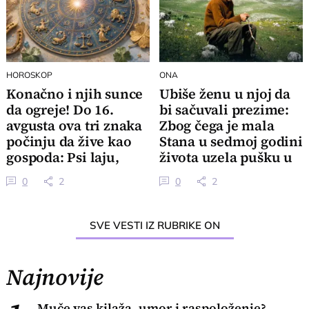
HOROSKOP
ONA
Konačno i njih sunce
Ubiše ženu u njoj da
da ogreje! Do 16.
bi sačuvali prezime:
avgusta ova tri znaka
Zbog čega je mala
počinju da žive kao
Stana u sedmoj godini
gospoda: Psi laju,
života uzela pušku u
vetar nosi
ruke
0
2
0
2
SVE VESTI IZ RUBRIKE ON
Najnovije
Muče vas kilaža, umor i raspoloženje?