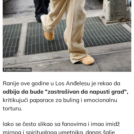
Foto:Profimedia
Ranije ove godine u Los Anđelesu je rekao da
odbijа da bude "zastrašivan da napusti grad",
kritikujući paparace za buling i emocionalnu
torturu.
Iako se često slikao sa fanovima i imao imidž
mirnog i spiritualnog umetnika, danas šalje