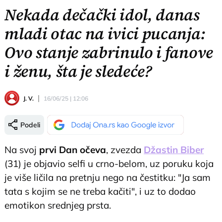
Nekada dečački idol, danas
mladi otac na ivici pucanja:
Ovo stanje zabrinulo i fanove
i ženu, šta je sledeće?
J. V.
16/06/25 | 12:06
Podeli
Na svoj
prvi Dan očeva
, zvezda
Džastin Biber
(31) je objavio selfi u crno-belom, uz poruku koja
je više ličila na pretnju nego na čestitku: "Ja sam
tata s kojim se ne treba kačiti", i uz to dodao
emotikon srednjeg prsta.