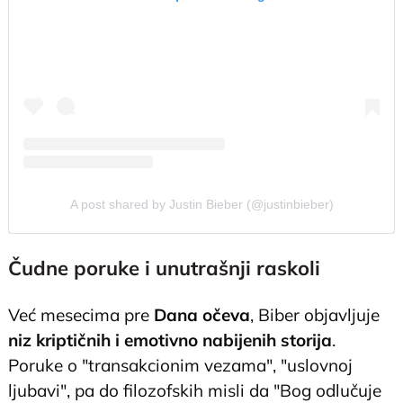
A post shared by Justin Bieber (@justinbieber)
Čudne poruke i unutrašnji raskoli
Već mesecima pre
Dana očeva
, Biber objavljuje
niz kriptičnih i emotivno nabijenih storija
.
Poruke o "transakcionim vezama", "uslovnoj
ljubavi", pa do filozofskih misli da "Bog odlučuje