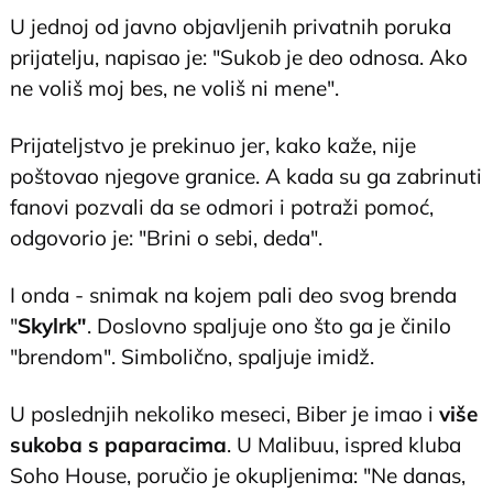
U jednoj od javno objavljenih privatnih poruka
prijatelju, napisao je: "Sukob je deo odnosa. Ako
ne voliš moj bes, ne voliš ni mene".
Prijateljstvo je prekinuo jer, kako kaže, nije
poštovao njegove granice. A kada su ga zabrinuti
fanovi pozvali da se odmori i potraži pomoć,
odgovorio je: "Brini o sebi, deda".
I onda - snimak na kojem pali deo svog brenda
"
Skylrk"
. Doslovno spaljuje ono što ga je činilo
"brendom". Simbolično, spaljuje imidž.
U poslednjih nekoliko meseci, Biber je imao i
više
sukoba s paparacima
. U Malibuu, ispred kluba
Soho House, poručio je okupljenima: "Ne danas,