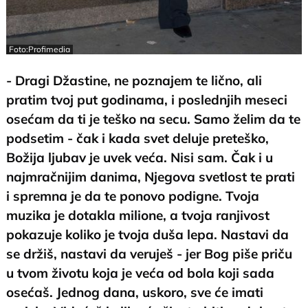
Foto:Profimedia
- Dragi Džastine, ne poznajem te lično, ali
pratim tvoj put godinama, i poslednjih meseci
osećam da ti je teško na secu. Samo želim da te
podsetim - čak i kada svet deluje preteško,
Božija ljubav je uvek veća. Nisi sam. Čak i u
najmračnijim danima, Njegova svetlost te prati
i spremna je da te ponovo podigne. Tvoja
muzika je dotakla milione, a tvoja ranjivost
pokazuje koliko je tvoja duša lepa. Nastavi da
se držiš, nastavi da veruješ - jer Bog piše priču
u tvom životu koja je veća od bola koji sada
osećaš. Jednog dana, uskoro, sve će imati