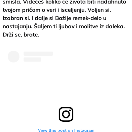
smisla. Videćeš koliko će života biti nadahnuto
tvojom pričom o veri i isceljenju. Voljen si.
Izabran si. I dalje si Božije remek-delo u
nastajanju. Šaljem ti ljubav i molitve iz daleka.
Drži se, brate.
View this post on Instagram