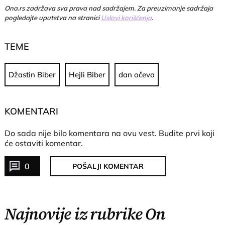
Ona.rs zadržava sva prava nad sadržajem. Za preuzimanje sadržaja
pogledajte uputstva na stranici
Uslovi korišćenja
.
TEME
Džastin Biber
Hejli Biber
dan očeva
KOMENTARI
Do sada nije bilo komentara na ovu vest.
Budite prvi koji
će ostaviti komentar.
0
POŠALJI KOMENTAR
Najnovije iz rubrike On