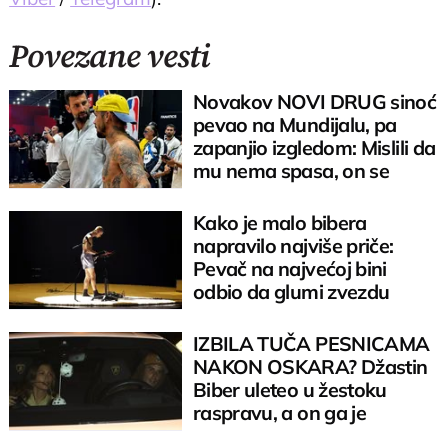
Povezane vesti
Novakov NOVI DRUG sinoć
pevao na Mundijalu, pa
zapanjio izgledom: Mislili da
mu nema spasa, on se
preporodio
Kako je malo bibera
napravilo najviše priče:
Pevač na najvećoj bini
odbio da glumi zvezdu
IZBILA TUČA PESNICAMA
NAKON OSKARA? Džastin
Biber uleteo u žestoku
raspravu, a on ga je
"stvorio"