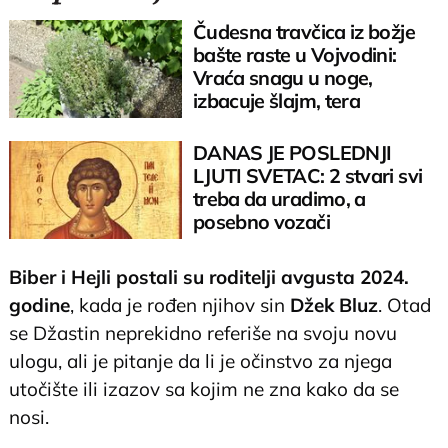
Čudesna travčica iz božje
bašte raste u Vojvodini:
Vraća snagu u noge,
izbacuje šlajm, tera
komarce i miševe
DANAS JE POSLEDNJI
LJUTI SVETAC: 2 stvari svi
treba da uradimo, a
posebno vozači
Biber i Hejli postali su roditelji avgusta 2024.
godine
, kada je rođen njihov sin
Džek Bluz
. Otad
se Džastin neprekidno referiše na svoju novu
ulogu, ali je pitanje da li je očinstvo za njega
utočište ili izazov sa kojim ne zna kako da se
nosi.