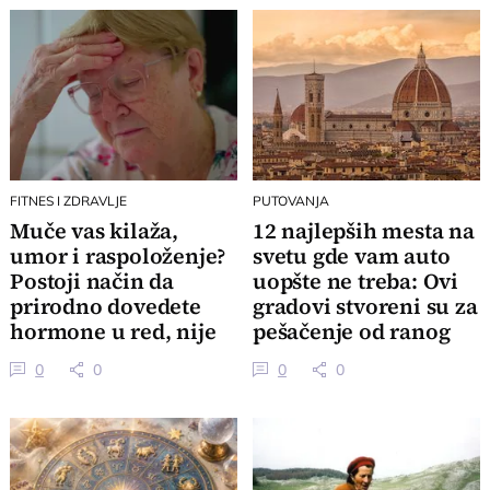
FITNES I ZDRAVLJE
PUTOVANJA
Muče vas kilaža,
12 najlepših mesta na
umor i raspoloženje?
svetu gde vam auto
Postoji način da
uopšte ne treba: Ovi
prirodno dovedete
gradovi stvoreni su za
hormone u red, nije
pešačenje od ranog
sve u stresu
jutra
0
0
0
0