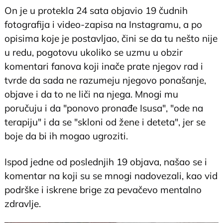
On je u protekla 24 sata objavio 19 čudnih
fotografija i video-zapisa na Instagramu, a po
opisima koje je postavljao, čini se da tu nešto nije
u redu, pogotovu ukoliko se uzmu u obzir
komentari fanova koji inače prate njegov rad i
tvrde da sada ne razumeju njegovo ponašanje,
objave i da to ne liči na njega. Mnogi mu
poručuju i da "ponovo pronađe Isusa", "ode na
terapiju" i da se "skloni od žene i deteta", jer se
boje da bi ih mogao ugroziti.
Ispod jedne od poslednjih 19 objava, našao se i
komentar na koji su se mnogi nadovezali, kao vid
podrške i iskrene brige za pevačevo mentalno
zdravlje.