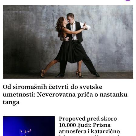
Od siromašnih četvrti do svetske
umetnosti: Neverovatna priča o nastanku
tanga
Propoved pred skoro
10.000 ljudi: Prisna
atmosfera i katarzično