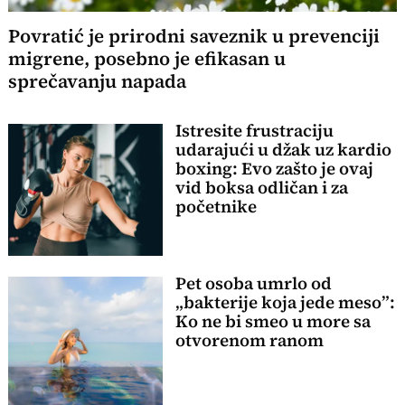
Povratić je prirodni saveznik u prevenciji
migrene, posebno je efikasan u
sprečavanju napada
Istresite frustraciju
udarajući u džak uz kardio
boxing: Evo zašto je ovaj
vid boksa odličan i za
početnike
Pet osoba umrlo od
„bakterije koja jede meso”:
Ko ne bi smeo u more sa
otvorenom ranom