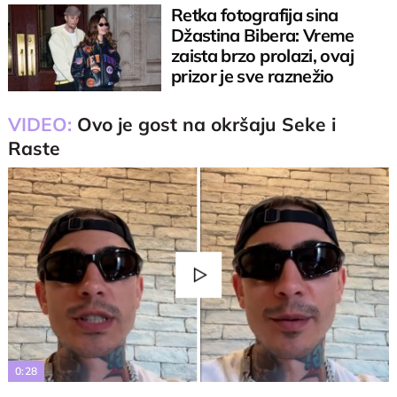
Retka fotografija sina
Džastina Bibera: Vreme
zaista brzo prolazi, ovaj
prizor je sve raznežio
VIDEO:
Ovo je gost na okršaju Seke i
Raste
Play
Video
0:28