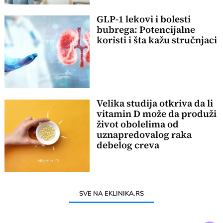
GLP-1 lekovi i bolesti
bubrega: Potencijalne
koristi i šta kažu stručnjaci
Velika studija otkriva da li
vitamin D može da produži
život obolelima od
uznapredovalog raka
debelog creva
SVE NA EKLINIKA.RS