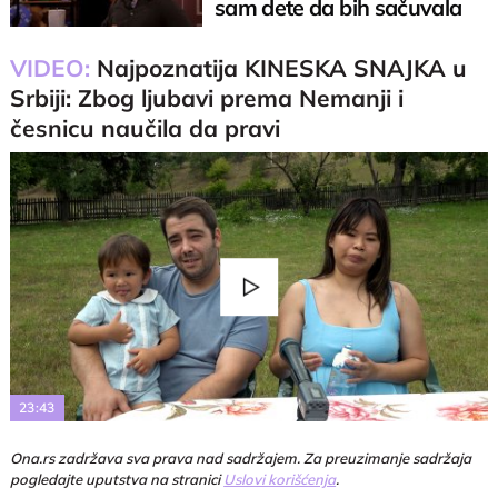
sam dete da bih sačuvala
karijeru"
VIDEO:
Najpoznatija KINESKA SNAJKA u
Srbiji: Zbog ljubavi prema Nemanji i
česnicu naučila da pravi
Play
Video
23:43
Ona.rs zadržava sva prava nad sadržajem. Za preuzimanje sadržaja
pogledajte uputstva na stranici
Uslovi korišćenja
.