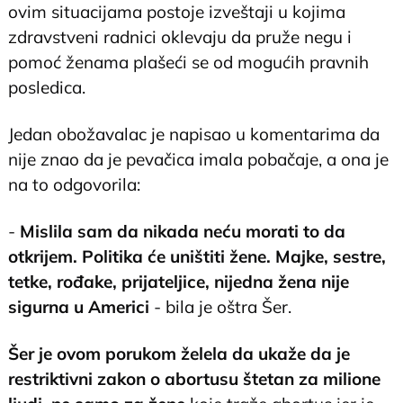
ovim situacijama postoje izveštaji u kojima
zdravstveni radnici oklevaju da pruže negu i
pomoć ženama plašeći se od mogućih pravnih
posledica.
Jedan obožavalac je napisao u komentarima da
nije znao da je pevačica imala pobačaje, a ona je
na to odgovorila:
-
Mislila sam da nikada neću morati to da
otkrijem. Politika će uništiti žene. Majke, sestre,
tetke, rođake, prijateljice, nijedna žena nije
sigurna u Americi
- bila je oštra Šer.
Šer je ovom porukom želela da ukaže da je
restriktivni zakon o abortusu štetan za milione