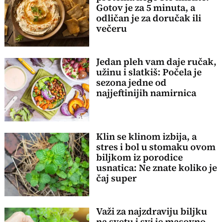
Gotov je za 5 minuta, a
odličan je za doručak ili
večeru
Jedan pleh vam daje ručak,
užinu i slatkiš: Počela je
sezona jedne od
najjeftinijih namirnica
Klin se klinom izbija, a
stres i bol u stomaku ovom
biljkom iz porodice
usnatica: Ne znate koliko je
čaj super
Važi za najzdraviju biljku
na svetu i svi je masovno