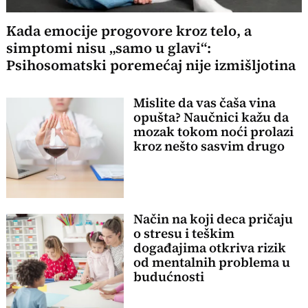
Kada emocije progovore kroz telo, a
simptomi nisu „samo u glavi“:
Psihosomatski poremećaj nije izmišljotina
Mislite da vas čaša vina
opušta? Naučnici kažu da
mozak tokom noći prolazi
kroz nešto sasvim drugo
Način na koji deca pričaju
o stresu i teškim
događajima otkriva rizik
od mentalnih problema u
budućnosti