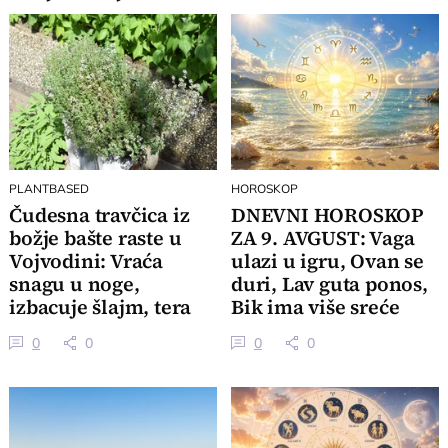
PLANTBASED
HOROSKOP
Čudesna travčica iz
DNEVNI HOROSKOP
božje bašte raste u
ZA 9. AVGUST: Vaga
Vojvodini: Vraća
ulazi u igru, Ovan se
snagu u noge,
duri, Lav guta ponos,
izbacuje šlajm, tera
Bik ima više sreće
komarce i miševe
nego pameti
0
0
0
0