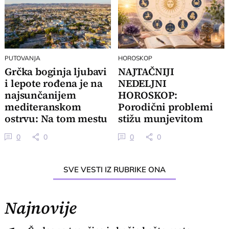
PUTOVANJA
HOROSKOP
Grčka boginja ljubavi
NAJTAČNIJI
i lepote rođena je na
NEDELJNI
najsunčanijem
HOROSKOP:
mediteranskom
Porodični problemi
ostrvu: Na tom mestu
stižu munjevitom
je i čuvena plaža
brzinom, 3 znaka
0
0
0
0
dobijaju važan poziv
SVE VESTI IZ RUBRIKE ONA
Najnovije