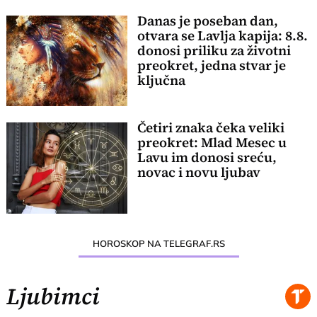
Danas je poseban dan,
otvara se Lavlja kapija: 8.8.
donosi priliku za životni
preokret, jedna stvar je
ključna
Četiri znaka čeka veliki
preokret: Mlad Mesec u
Lavu im donosi sreću,
novac i novu ljubav
HOROSKOP NA TELEGRAF.RS
Ljubimci