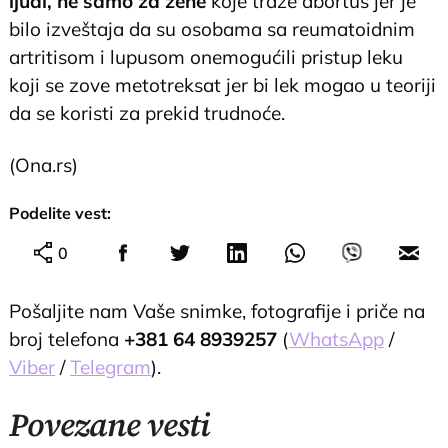
ljudi, ne samo za žene
koje traže abortus jer je
bilo izveštaja da su osobama sa reumatoidnim
artritisom i lupusom onemogućili pristup leku
koji se zove metotreksat jer bi lek mogao u teoriji
da se koristi za prekid trudnoće.
(Ona.rs)
Podelite vest:
0
Pošaljite nam Vaše snimke, fotografije i priče na
broj telefona
+381 64 8939257
(
WhatsApp
/
Viber
/
Telegram
).
Povezane vesti