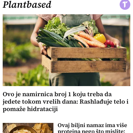
Plantbased
Ovo je namirnica broj 1 koju treba da
jedete tokom vrelih dana: Rashlađuje telo i
pomaže hidrataciji
Ovaj biljni namaz ima više
proteina nego što mislite: