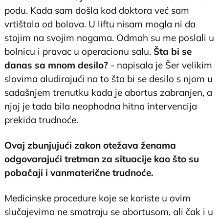
podu. Kada sam došla kod doktora već sam
vrtištala od bolova. U liftu nisam mogla ni da
stojim na svojim nogama. Odmah su me poslali u
bolnicu i pravac u operacionu salu.
Šta bi se
danas sa mnom desilo?
- napisala je Šer velikim
slovima aludirajući na to šta bi se desilo s njom u
sadašnjem trenutku kada je abortus zabranjen, a
njoj je tada bila neophodna hitna intervencija
prekida trudnoće.
Ovaj zbunjujući zakon otežava ženama
odgovarajući tretman za situacije kao što su
pobačaji i vanmaterične trudnoće.
Medicinske procedure koje se koriste u ovim
slučajevima ne smatraju se abortusom, ali čak i u