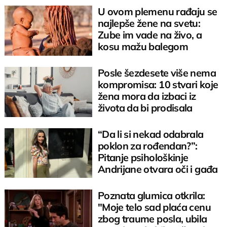
U ovom plemenu rađaju se
najlepše žene na svetu:
Zube im vade na živo, a
kosu mažu balegom
Posle šezdesete više nema
kompromisa: 10 stvari koje
žena mora da izbaci iz
života da bi prodisala
“Da li si nekad odabrala
poklon za rođendan?”:
Pitanje psihološkinje
Andrijane otvara oči i gađa
pravo u srce
Poznata glumica otkrila:
"Moje telo sad plaća cenu
zbog traume posla, ubila