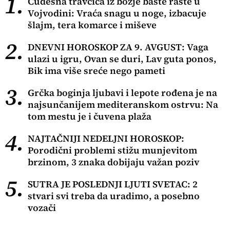
1.
Čudesna travčica iz božje bašte raste u
Vojvodini: Vraća snagu u noge, izbacuje
šlajm, tera komarce i miševe
2.
DNEVNI HOROSKOP ZA 9. AVGUST: Vaga
ulazi u igru, Ovan se duri, Lav guta ponos,
Bik ima više sreće nego pameti
3.
Grčka boginja ljubavi i lepote rođena je na
najsunčanijem mediteranskom ostrvu: Na
tom mestu je i čuvena plaža
4.
NAJTAČNIJI NEDELJNI HOROSKOP:
Porodični problemi stižu munjevitom
brzinom, 3 znaka dobijaju važan poziv
5.
SUTRA JE POSLEDNJI LJUTI SVETAC: 2
stvari svi treba da uradimo, a posebno
vozači