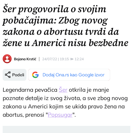
Šer progovorila o svojim
pobačajima: Zbog novog
zakona o abortusu tvrdi da
žene u Americi nisu bezbedne
Bojana Krstić
24/07/22 | 19:15
≫
12:24
Podeli
Legendarna pevačica
Šer
otkrila je manje
poznate detalje iz svog života, a sve zbog novog
zakona u Americi kojim se ukida pravo žena na
abortus, prenosi "
Popsugar
".