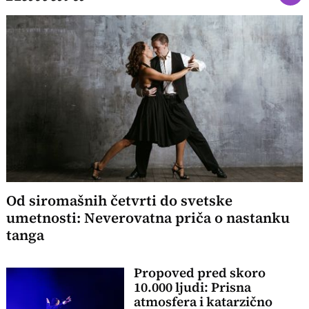
Od siromašnih četvrti do svetske
umetnosti: Neverovatna priča o nastanku
tanga
Propoved pred skoro
10.000 ljudi: Prisna
atmosfera i katarzično