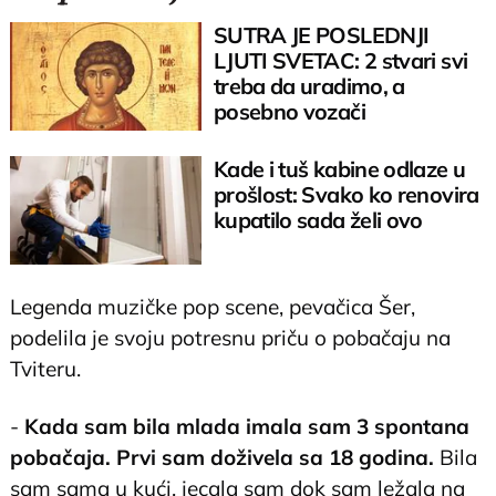
SUTRA JE POSLEDNJI
LJUTI SVETAC: 2 stvari svi
treba da uradimo, a
posebno vozači
Kade i tuš kabine odlaze u
prošlost: Svako ko renovira
kupatilo sada želi ovo
Legenda muzičke pop scene, pevačica Šer,
podelila je svoju potresnu priču o pobačaju na
Tviteru.
-
Kada sam bila mlada imala sam 3 spontana
pobačaja. Prvi sam doživela sa 18 godina.
Bila
sam sama u kući, jecala sam dok sam ležala na