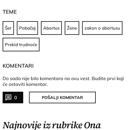
TEME
Šer
Pobačaj
Abortus
Žene
zakon o abortusu
Prekid trudnoće
KOMENTARI
Do sada nije bilo komentara na ovu vest.
Budite prvi koji
će ostaviti komentar.
0
POŠALJI KOMENTAR
Najnovije iz rubrike Ona