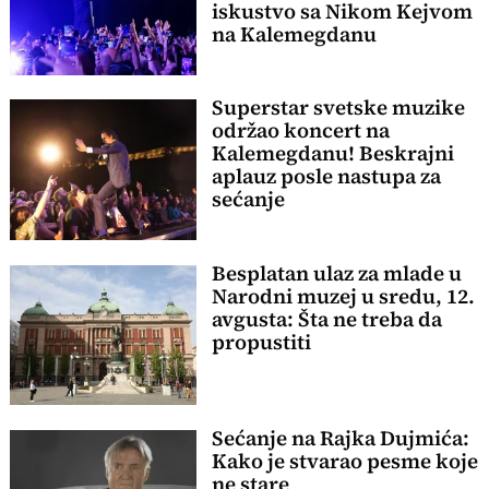
iskustvo sa Nikom Kejvom
na Kalemegdanu
Superstar svetske muzike
održao koncert na
Kalemegdanu! Beskrajni
aplauz posle nastupa za
sećanje
Besplatan ulaz za mlade u
Narodni muzej u sredu, 12.
avgusta: Šta ne treba da
propustiti
Sećanje na Rajka Dujmića:
Kako je stvarao pesme koje
ne stare