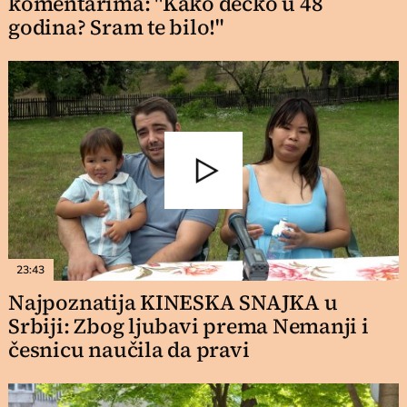
komentarima: "Kako dečko u 48
godina? Sram te bilo!"
23:43
Najpoznatija KINESKA SNAJKA u
Srbiji: Zbog ljubavi prema Nemanji i
česnicu naučila da pravi