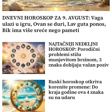
DNEVNI HOROSKOP ZA 9. AVGUST: Vaga
ulazi u igru, Ovan se duri, Lav guta ponos,
Bik ima više sreće nego pameti
NAJTAČNIJI NEDELJNI
HOROSKOP: Porodični
problemi stižu
munjevitom brzinom, 3
znaka dobijaju važan poziv
Ruski horoskop otkriva
korenite promene: Do
kraja godine ova 4 znaka
su na udaru