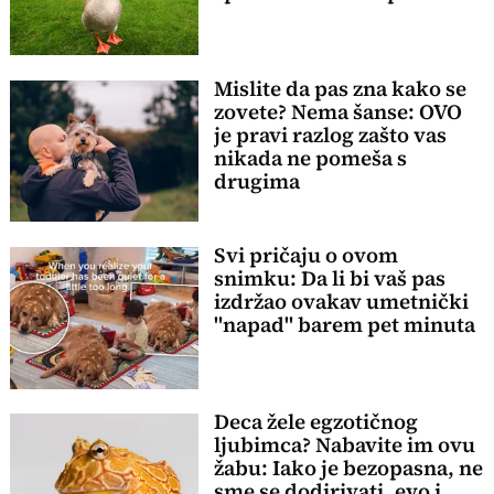
Mislite da pas zna kako se
zovete? Nema šanse: OVO
je pravi razlog zašto vas
nikada ne pomeša s
drugima
Svi pričaju o ovom
snimku: Da li bi vaš pas
izdržao ovakav umetnički
"napad" barem pet minuta
Deca žele egzotičnog
ljubimca? Nabavite im ovu
žabu: Iako je bezopasna, ne
sme se dodirivati, evo i