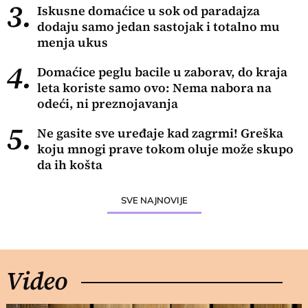
3.
Iskusne domaćice u sok od paradajza
dodaju samo jedan sastojak i totalno mu
menja ukus
4.
Domaćice peglu bacile u zaborav, do kraja
leta koriste samo ovo: Nema nabora na
odeći, ni preznojavanja
5.
Ne gasite sve uređaje kad zagrmi! Greška
koju mnogi prave tokom oluje može skupo
da ih košta
SVE NAJNOVIJE
Video