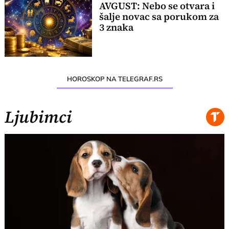
AVGUST: Nebo se otvara i
šalje novac sa porukom za
3 znaka
HOROSKOP NA TELEGRAF.RS
Ljubimci