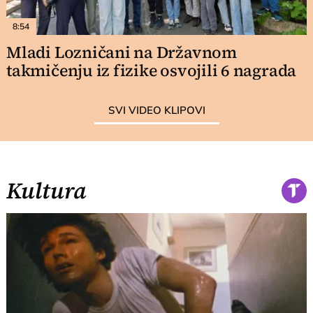
8:54
Mladi Lozničani na Državnom
takmičenju iz fizike osvojili 6 nagrada
SVI VIDEO KLIPOVI
Kultura