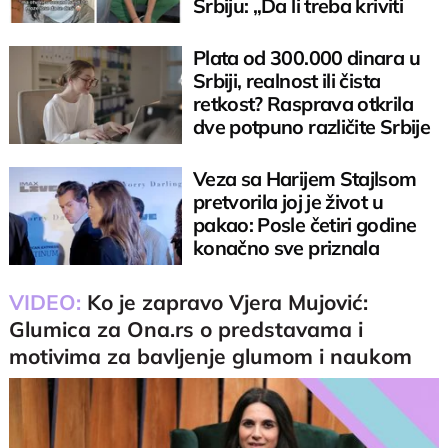
Srbiju: „Da li treba kriviti
čivavu"
Plata od 300.000 dinara u
Srbiji, realnost ili čista
retkost? Rasprava otkrila
dve potpuno različite Srbije
Veza sa Harijem Stajlsom
pretvorila joj je život u
pakao: Posle četiri godine
konačno sve priznala
VIDEO:
Ko je zapravo Vjera Mujović:
Glumica za Ona.rs o predstavama i
motivima za bavljenje glumom i naukom