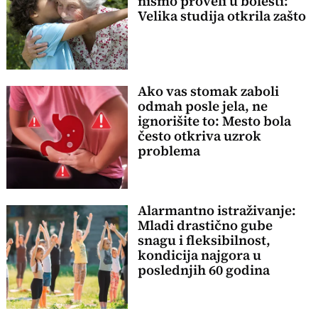
nismo proveli u bolesti:
Velika studija otkrila zašto
Ako vas stomak zaboli
odmah posle jela, ne
ignorišite to: Mesto bola
često otkriva uzrok
problema
Alarmantno istraživanje:
Mladi drastično gube
snagu i fleksibilnost,
kondicija najgora u
poslednjih 60 godina