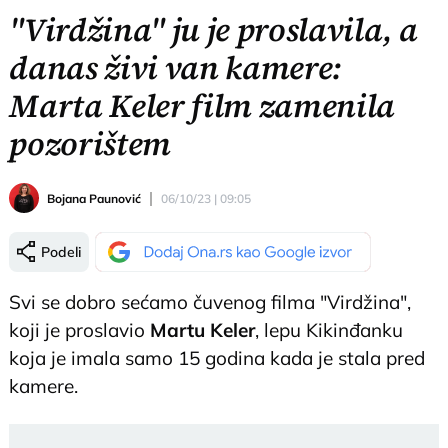
"Virdžina" ju je proslavila, a
danas živi van kamere:
Marta Keler film zamenila
pozorištem
Bojana Paunović
06/10/23 | 09:05
Podeli
Svi se dobro sećamo čuvenog filma "Virdžina",
koji je proslavio
Martu Keler
, lepu Kikinđanku
koja je imala samo 15 godina kada je stala pred
kamere.