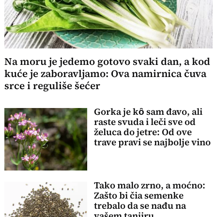
Na moru je jedemo gotovo svaki dan, a kod
kuće je zaboravljamo: Ova namirnica čuva
srce i reguliše šećer
Gorka je kȏ sam đavo, ali
raste svuda i leči sve od
želuca do jetre: Od ove
trave pravi se najbolje vino
Tako malo zrno, a moćno:
Zašto bi čia semenke
trebalo da se nađu na
vašem tanjiru