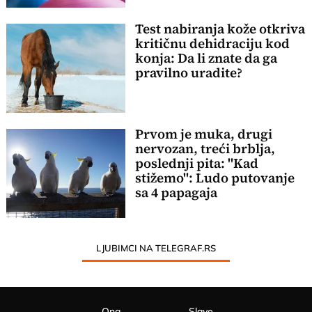
Test nabiranja kože otkriva
kritičnu dehidraciju kod
konja: Da li znate da ga
pravilno uradite?
Prvom je muka, drugi
nervozan, treći brblja,
poslednji pita: "Kad
stižemo": Ludo putovanje
sa 4 papagaja
LJUBIMCI NA TELEGRAF.RS
Ona
Slave