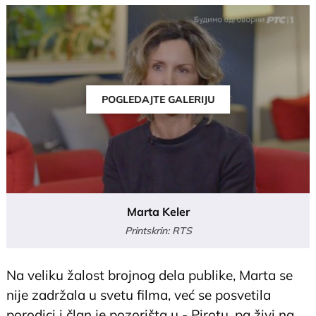
POGLEDAJTE GALERIJU
Marta Keler
Printskrin: RTS
Na veliku žalost brojnog dela publike, Marta se
nije zadržala u svetu filma, već se posvetila
porodici i član je pozorišta u - Pirotu, pa živi na