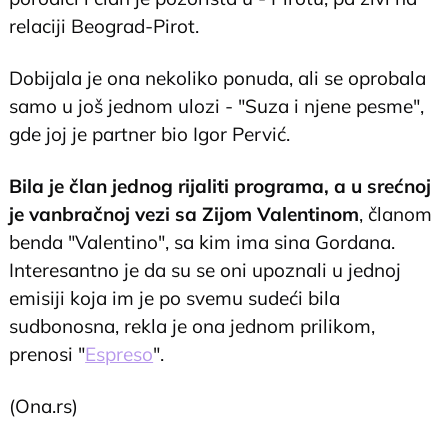
relaciji Beograd-Pirot.
Dobijala je ona nekoliko ponuda, ali se oprobala
samo u još jednom ulozi - "Suza i njene pesme",
gde joj je partner bio Igor Pervić.
Bila je član jednog rijaliti programa, a u srećnoj
je vanbračnoj vezi sa Zijom Valentinom
, članom
benda "Valentino", sa kim ima sina Gordana.
Interesantno je da su se oni upoznali u jednoj
emisiji koja im je po svemu sudeći bila
sudbonosna, rekla je ona jednom prilikom,
prenosi "
Espreso
".
(Ona.rs)