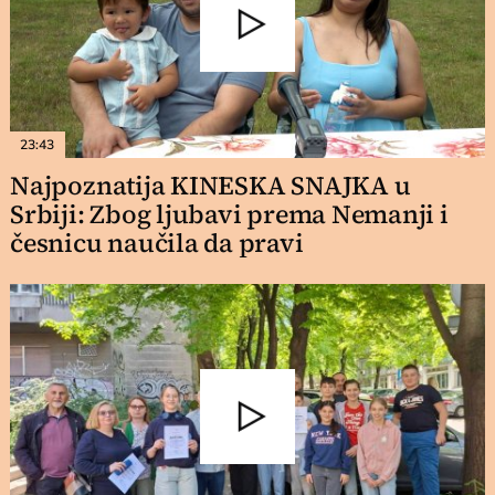
23:43
Najpoznatija KINESKA SNAJKA u
Srbiji: Zbog ljubavi prema Nemanji i
česnicu naučila da pravi