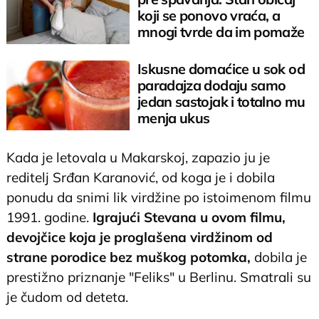
koji se ponovo vraća, a
mnogi tvrde da im pomaže
Iskusne domaćice u sok od
paradajza dodaju samo
jedan sastojak i totalno mu
menja ukus
Kada je letovala u Makarskoj, zapazio ju je
reditelj Srđan Karanović, od koga je i dobila
ponudu da snimi lik virdžine po istoimenom filmu
1991. godine.
Igrajući Stevana u ovom filmu,
devojčice koja je proglašena virdžinom od
strane porodice bez muškog potomka,
dobila je
prestižno priznanje "Feliks" u Berlinu. Smatrali su
je čudom od deteta.