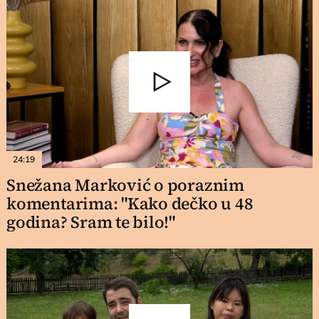
24:19
Snežana Marković o poraznim
komentarima: "Kako dečko u 48
godina? Sram te bilo!"