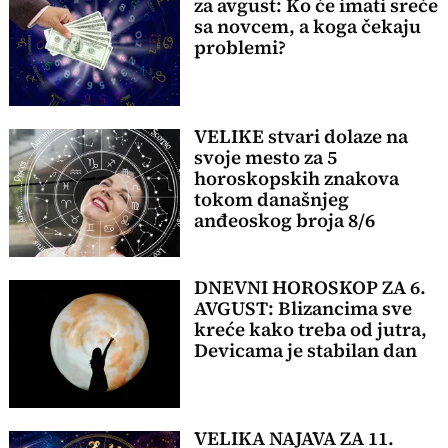
za avgust: Ko će imati sreće
sa novcem, a koga čekaju
problemi?
VELIKE stvari dolaze na
svoje mesto za 5
horoskopskih znakova
tokom današnjeg
anđeoskog broja 8/6
DNEVNI HOROSKOP ZA 6.
AVGUST: Blizancima sve
kreće kako treba od jutra,
Devicama je stabilan dan
VELIKA NAJAVA ZA 11.