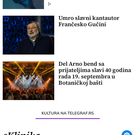
Umro slavni kantautor
Frančesko Gučini
Del Arno bend sa
prijateljima slavi 40 godina
rada 19. septembra u
Botaničkoj bašti
KULTURA NA TELEGRAF.RS