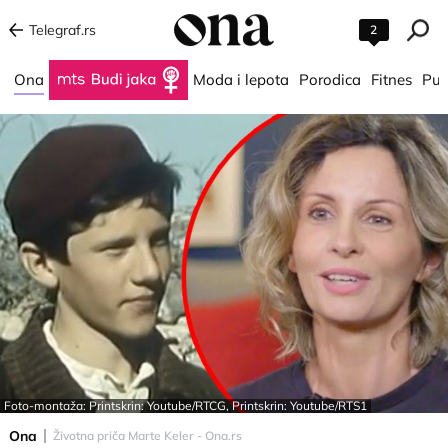
Telegraf.rs
2
Ona
Budi jaka
Moda i lepota
Porodica
Fitnes
Put
Foto-montaža: Printskrin: Youtube/RTCG, Printskrin: Youtube/RTS1
Ona
Životna priča Marte Keler - Ona.rs