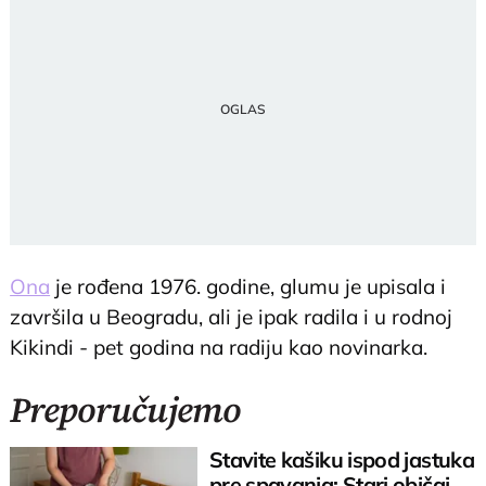
Ona
je rođena 1976. godine, glumu je upisala i
završila u Beogradu, ali je ipak radila i u rodnoj
Kikindi - pet godina na radiju kao novinarka.
Preporučujemo
Stavite kašiku ispod jastuka
pre spavanja: Stari običaj