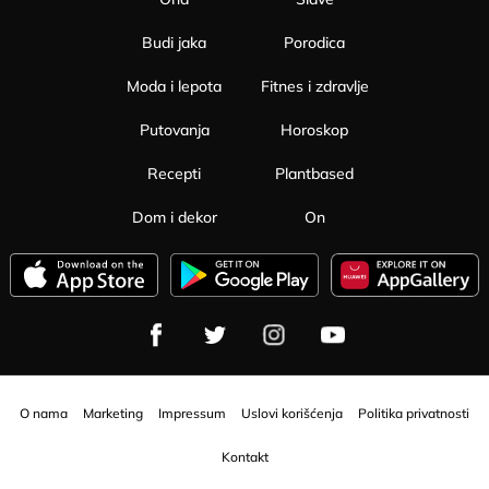
Budi jaka
Porodica
Moda i lepota
Fitnes i zdravlje
Putovanja
Horoskop
Recepti
Plantbased
Dom i dekor
On
O nama
Marketing
Impressum
Uslovi korišćenja
Politika privatnosti
Kontakt