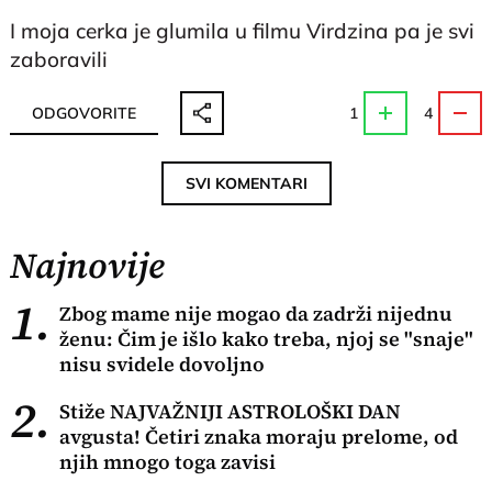
I moja cerka je glumila u filmu Virdzina pa je svi
zaboravili
ODGOVORITE
1
4
SVI KOMENTARI
Najnovije
1.
Zbog mame nije mogao da zadrži nijednu
ženu: Čim je išlo kako treba, njoj se "snaje"
nisu svidele dovoljno
2.
Stiže NAJVAŽNIJI ASTROLOŠKI DAN
avgusta! Četiri znaka moraju prelome, od
njih mnogo toga zavisi