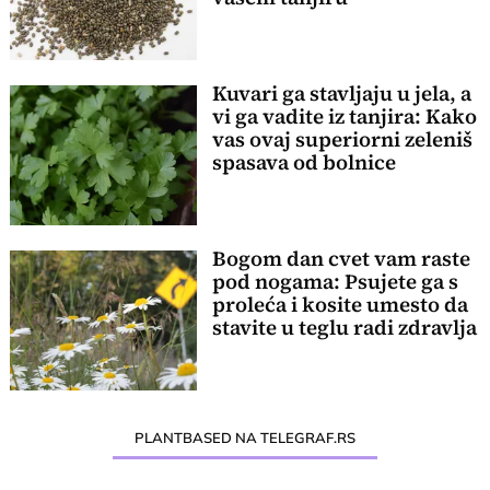
Kuvari ga stavljaju u jela, a
vi ga vadite iz tanjira: Kako
vas ovaj superiorni zeleniš
spasava od bolnice
Bogom dan cvet vam raste
pod nogama: Psujete ga s
proleća i kosite umesto da
stavite u teglu radi zdravlja
PLANTBASED NA TELEGRAF.RS