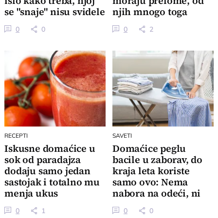
išlo kako treba, njoj
moraju prelome, od
se "snaje" nisu svidele
njih mnogo toga
dovoljno
zavisi
0
0
0
2
RECEPTI
SAVETI
Iskusne domaćice u
Domaćice peglu
sok od paradajza
bacile u zaborav, do
dodaju samo jedan
kraja leta koriste
sastojak i totalno mu
samo ovo: Nema
menja ukus
nabora na odeći, ni
preznojavanja
0
1
0
0