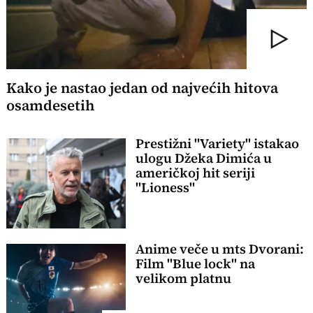
Kako je nastao jedan od najvećih hitova
osamdesetih
Prestižni "Variety" istakao
ulogu Džeka Dimića u
američkoj hit seriji
"Lioness"
Anime veče u mts Dvorani:
Film "Blue lock" na
velikom platnu