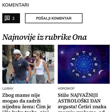
KOMENTARI
2
POŠALJI KOMENTAR
Najnovije iz rubrike Ona
LJUBAV
HOROSKOP
Zbog mame nije
Stiže NAJVAŽNIJI
mogao da zadrži
ASTROLOŠKI DAN
nijednu ženu: Čim je
avgusta! Četiri znaka