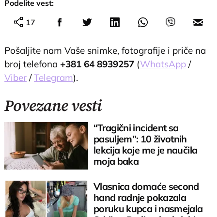
Podelite vest:
17
Pošaljite nam Vaše snimke, fotografije i priče na
broj telefona
+381 64 8939257
(
WhatsApp
/
Viber
/
Telegram
).
Povezane vesti
“Tragični incident sa
pasuljem”: 10 životnih
lekcija koje me je naučila
moja baka
Vlasnica domaće second
hand radnje pokazala
poruku kupca i nasmejala