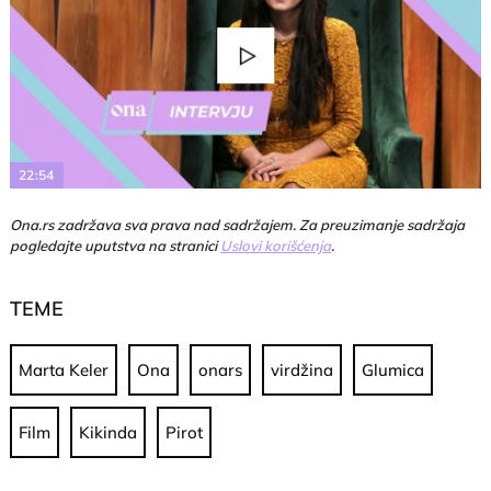
Play
Video
22:54
Ona.rs zadržava sva prava nad sadržajem. Za preuzimanje sadržaja
pogledajte uputstva na stranici
Uslovi korišćenja
.
TEME
Marta Keler
Ona
onars
virdžina
Glumica
Film
Kikinda
Pirot