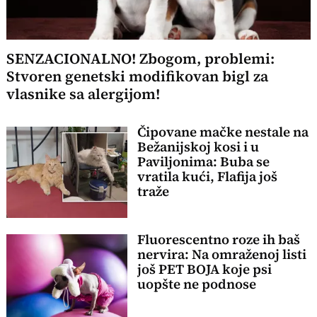
SENZACIONALNO! Zbogom, problemi:
Stvoren genetski modifikovan bigl za
vlasnike sa alergijom!
Čipovane mačke nestale na
Bežanijskoj kosi i u
Paviljonima: Buba se
vratila kući, Flafija još
traže
Fluorescentno roze ih baš
nervira: Na omraženoj listi
još PET BOJA koje psi
uopšte ne podnose