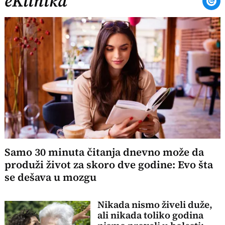
eKlinika
Samo 30 minuta čitanja dnevno može da
produži život za skoro dve godine: Evo šta
se dešava u mozgu
Nikada nismo živeli duže,
ali nikada toliko godina