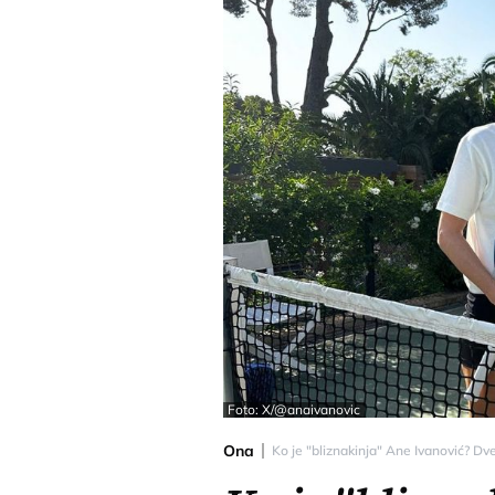
Foto: X/@anaivanovic
Ona
Ko je "bliznakinja" Ane Ivanović? Dve