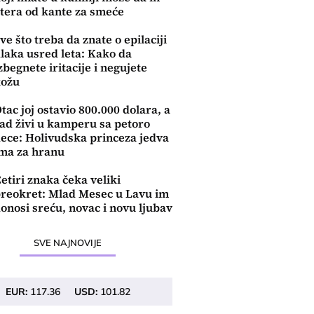
tera od kante za smeće
ve što treba da znate o epilaciji
laka usred leta: Kako da
zbegnete iritacije i negujete
kožu
tac joj ostavio 800.000 dolara, a
ad živi u kamperu sa petoro
ece: Holivudska princeza jedva
ma za hranu
etiri znaka čeka veliki
reokret: Mlad Mesec u Lavu im
onosi sreću, novac i novu ljubav
SVE NAJNOVIJE
EUR:
117.36
USD:
101.82