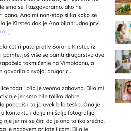
ižile smo se. Razgovaramo, ako ne
ri dana, Ana mi non-stop slika kako se
la je Kirstea dok je Ana bila trudna prvi
.org
".
ala četiri puta protiv Sorane Kirstee iz
i pamte, još više se pamti drugarstvo dve
o započela takmičenje na Vimbldonu, a
ovorila o svojoj drugarici.
ljice tada i bilo je veoma zabavno. Bilo mi
iv nje jer smo bile toliko dobre
 da pobediš i to je uvek bilo teško. Ona je
 kontaktu i dalje mi šalje fotografije
nje jer mi se čini da je ona toliko srećna.
a je nazovem prijateljicom. Bila je