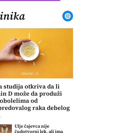
inika
a studija otkriva da li
in D može da produži
 obolelima od
redovalog raka debelog
a
Ulje čajevca nije
čudotvorni lek, ali ima