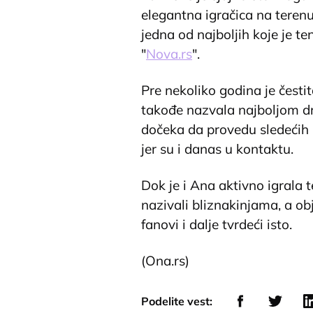
elegantna igračica na terenu 
jedna od najboljih koje je te
"
Nova.rs
".
Pre nekoliko godina je čest
takođe nazvala najboljom 
dočeka da provedu sledećih 3
jer su i danas u kontaktu.
Dok je i Ana aktivno igrala t
nazivali bliznakinjama, a o
fanovi i dalje tvrdeći isto.
(Ona.rs)
Podelite vest: