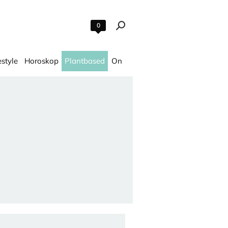
0
estyle
Horoskop
Plantbased
On