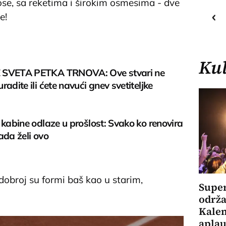
ose, sa reketima i širokim osmesima - dve
30
C
o
e!
Priština
Kul
 SVETA PETKA TRNOVA: Ove stvari ne
radite ili ćete navući gnev svetiteljke
 kabine odlaze u prošlost: Svako ko renovira
ada želi ovo
 dobroj su formi baš kao u starim,
Super
održa
Kale
aplau