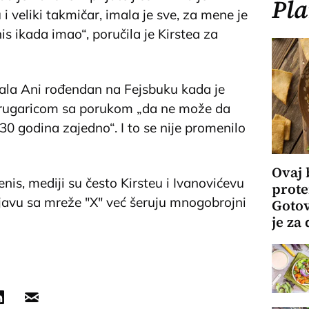
Pla
i veliki takmičar, imala je sve, za mene je
nis ikada imao“, poručila je Kirstea za
itala Ani rođendan na Fejsbuku kada je
drugaricom sa porukom „da ne može da
0 godina zajedno“. I to se nije promenilo
Ovaj 
enis, mediji su često Kirsteu i Ivanovićevu
prote
bjavu sa mreže "X" već šeruju mnogobrojni
Gotov
je za