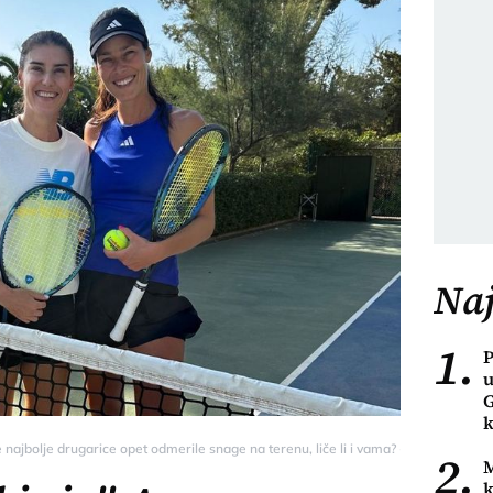
Naj
1.
P
u
G
k
 najbolje drugarice opet odmerile snage na terenu, liče li i vama? - Ona.rs
2.
M
k