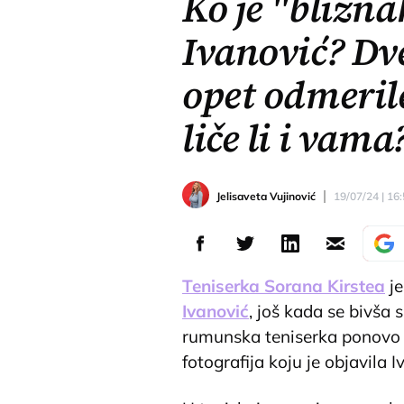
Ko je "blizna
Ivanović? Dv
opet odmeril
liče li i vama
Jelisaveta Vujinović
19/07/24 | 16
Teniserka Sorana Kirstea
je
Ivanović
, još kada se bivša 
rumunska teniserka ponovo s
fotografija koju je objavila 