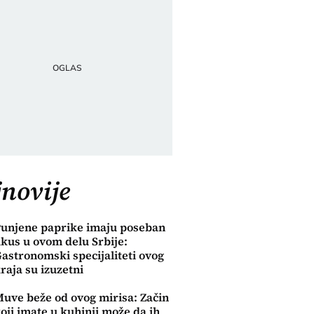
novije
unjene paprike imaju poseban
kus u ovom delu Srbije:
astronomski specijaliteti ovog
raja su izuzetni
uve beže od ovog mirisa: Začin
oji imate u kuhinji može da ih