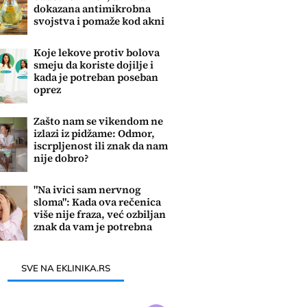
dokazana antimikrobna
svojstva i pomaže kod akni
i gljivica
Koje lekove protiv bolova
smeju da koriste dojilje i
kada je potreban poseban
oprez
Zašto nam se vikendom ne
izlazi iz pidžame: Odmor,
iscrpljenost ili znak da nam
nije dobro?
"Na ivici sam nervnog
sloma": Kada ova rečenica
više nije fraza, već ozbiljan
znak da vam je potrebna
pomoć
SVE NA EKLINIKA.RS