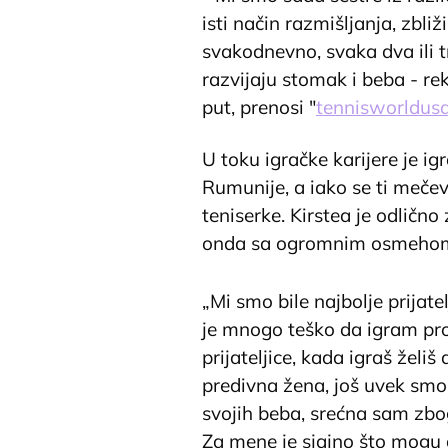
isti način razmišljanja, zbl
svakodnevno, svaka dva ili t
razvijaju stomak i beba - rek
put, prenosi "
tennisworldusa
U toku igračke karijere je igr
Rumunije, a iako se ti mečev
teniserke. Kirstea je odličn
onda sa ogromnim osmehom g
„Mi smo bile najbolje prijate
je mnogo teško da igram prot
prijateljice, kada igraš želiš
predivna žena, još uvek smo u
svojih beba, srećna sam zbog 
Za mene je sjajno što mogu d