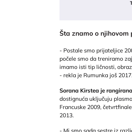
Šta znamo o njihovom p
- Postale smo prijateljice 2
počele smo da treniramo za
imamo isti tip ličnosti, obra
- rekla je Rumunka još 2017
Sorana Kirstea je rangirana
dostignuća uključuju plasm
Francuske 2009, četvrtfinal
2013.
- Mi smo sada sestre iz razl