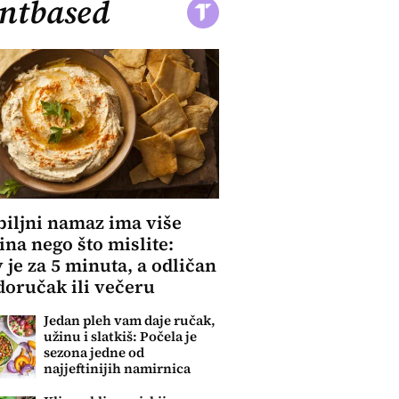
ntbased
biljni namaz ima više
ina nego što mislite:
 je za 5 minuta, a odličan
 doručak ili večeru
Jedan pleh vam daje ručak,
užinu i slatkiš: Počela je
sezona jedne od
najjeftinijih namirnica