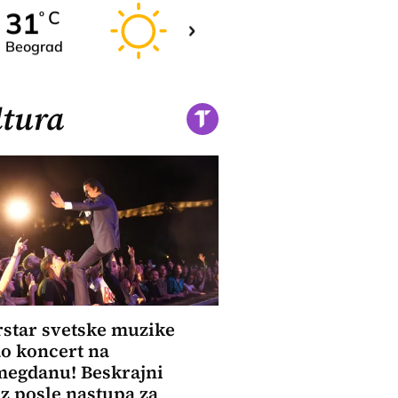
31
31
C
C
o
o
Beograd
Novi Sad
tura
star svetske muzike
o koncert na
megdanu! Beskrajni
z posle nastupa za