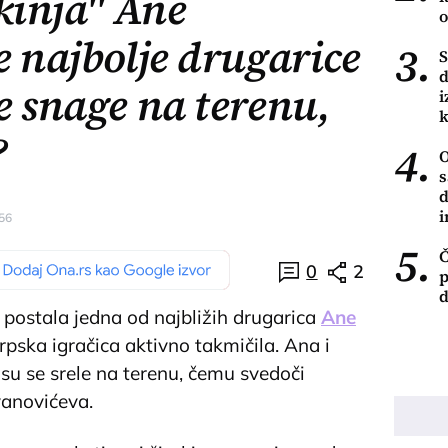
kinja" Ane
o
e najbolje drugarice
3.
S
d
e snage na terenu,
i
?
4.
O
s
d
i
:56
5.
Č
0
2
p
d
 postala jedna od najbližih drugarica
Ane
srpska igračica aktivno takmičila. Ana i
u se srele na terenu, čemu svedoči
Ivanovićeva.