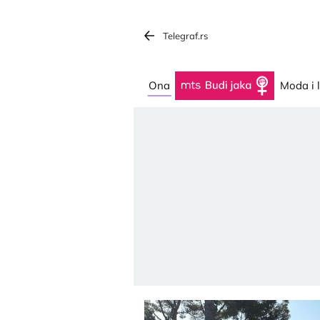
Telegraf.rs
Ona
Budi jaka
Moda i 