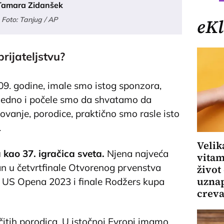
Tamara Zidanšek
Foto: Tanjug / AP
eKl
rijateljstvu?
009. godine, imale smo istog sponzora,
jedno i počele smo da shvatamo da
zovanje, porodice, praktično smo rasle isto
.
Velik
 kao 37. igračica sveta.
Njena najveća
vitam
an u četvrtfinale Otvorenog prvenstva
život
uznap
e US Opena 2023 i finale Rodžers kupa
crev
ičitih porodica. U istočnoj Evropi imamo