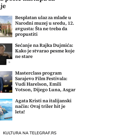
je
Besplatan ulaz za mlade u
Narodni muzej u sredu, 12.
avgusta: Šta ne treba da
propustiti
Sećanje na Rajka Dujmića:
Kako je stvarao pesme koje
ne stare
Masterclass program
Sarajevo Film Festivala:
Vudi Harelson, Emili
Votson, Dijego Luna, Asgar
Farhadi....
Agata Kristi na italijanski
način: Ovaj triler hit je
leta!
KULTURA NA TELEGRAF.RS