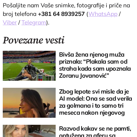
Pošaljite nam Vaše snimke, fotografije i priče na
broj telefona
+381 64 8939257
(
WhatsApp
/
Viber
/
Telegram
).
Povezane vesti
Bivša žena njenog muža
priznala: “Plakala sam od
straha kada sam upoznala
Zoranu Jovanović”
Zbog lepote svi misle da je
AI model: Ona se sad verila
za golmana i to samo tri
meseca nakon njegovog
razvoda
Razvod kakav se ne pamti,
optužena za aferu sa