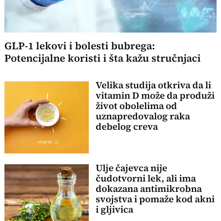
GLP-1 lekovi i bolesti bubrega:
Potencijalne koristi i šta kažu stručnjaci
Velika studija otkriva da li
vitamin D može da produži
život obolelima od
uznapredovalog raka
debelog creva
Ulje čajevca nije
čudotvorni lek, ali ima
dokazana antimikrobna
svojstva i pomaže kod akni
i gljivica