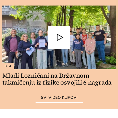
8:54
Mladi Lozničani na Državnom
takmičenju iz fizike osvojili 6 nagrada
SVI VIDEO KLIPOVI