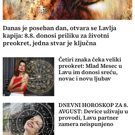
Danas je poseban dan, otvara se Lavlja
kapija: 8.8. donosi priliku za životni
preokret, jedna stvar je ključna
Četiri znaka čeka veliki
preokret: Mlad Mesec u
Lavu im donosi sreću,
novac i novu ljubav
DNEVNI HOROSKOP ZA 8.
AVGUST: Device uživaju u
provodi, Lavu partner
zamera neispunjeno