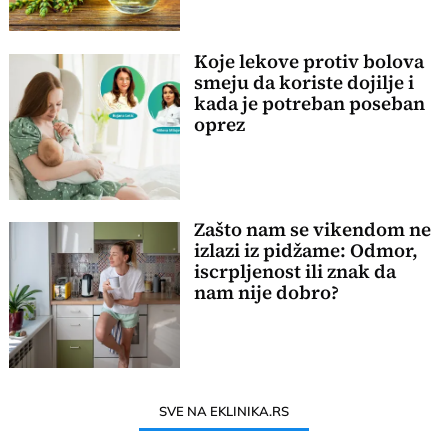
Koje lekove protiv bolova
smeju da koriste dojilje i
kada je potreban poseban
oprez
Zašto nam se vikendom ne
izlazi iz pidžame: Odmor,
iscrpljenost ili znak da
nam nije dobro?
SVE NA EKLINIKA.RS