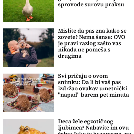
sprovode surovu praksu
Mislite da pas zna kako se
zovete? Nema šanse: OVO
je pravi razlog zašto vas
nikada ne pomeša s
drugima
Svi pričaju o ovom
snimku: Da li bi vaš pas
izdržao ovakav umetnički
"napad" barem pet minuta
Deca žele egzotičnog
ljubimca? Nabavite im ovu
žabu: Iako je bezopasna, ne