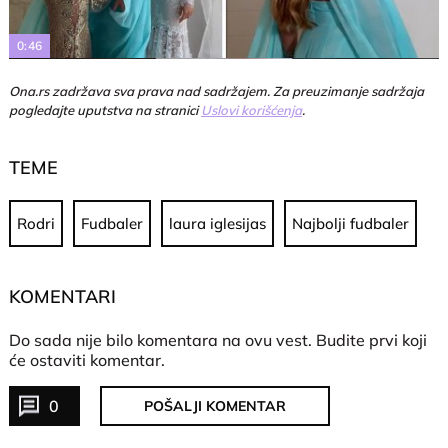
Video
0:46
Ona.rs zadržava sva prava nad sadržajem. Za preuzimanje sadržaja
pogledajte uputstva na stranici
Uslovi korišćenja
.
TEME
Rodri
Fudbaler
laura iglesijas
Najbolji fudbaler
KOMENTARI
Do sada nije bilo komentara na ovu vest.
Budite prvi koji
će ostaviti komentar.
0
POŠALJI KOMENTAR