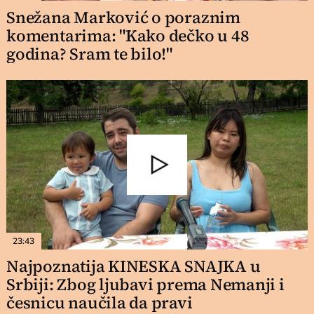
Snežana Marković o poraznim
komentarima: "Kako dečko u 48
godina? Sram te bilo!"
23:43
Najpoznatija KINESKA SNAJKA u
Srbiji: Zbog ljubavi prema Nemanji i
česnicu naučila da pravi