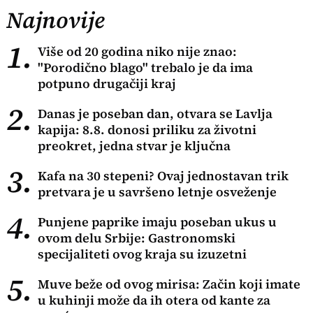
Najnovije
1.
Više od 20 godina niko nije znao:
"Porodično blago" trebalo je da ima
potpuno drugačiji kraj
2.
Danas je poseban dan, otvara se Lavlja
kapija: 8.8. donosi priliku za životni
preokret, jedna stvar je ključna
3.
Kafa na 30 stepeni? Ovaj jednostavan trik
pretvara je u savršeno letnje osveženje
4.
Punjene paprike imaju poseban ukus u
ovom delu Srbije: Gastronomski
specijaliteti ovog kraja su izuzetni
5.
Muve beže od ovog mirisa: Začin koji imate
u kuhinji može da ih otera od kante za