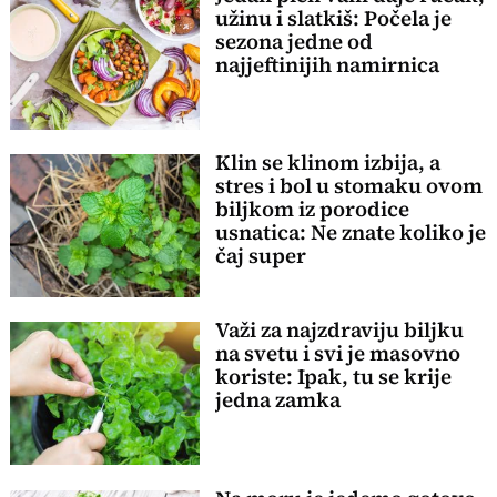
užinu i slatkiš: Počela je
sezona jedne od
najjeftinijih namirnica
Klin se klinom izbija, a
stres i bol u stomaku ovom
biljkom iz porodice
usnatica: Ne znate koliko je
čaj super
Važi za najzdraviju biljku
na svetu i svi je masovno
koriste: Ipak, tu se krije
jedna zamka