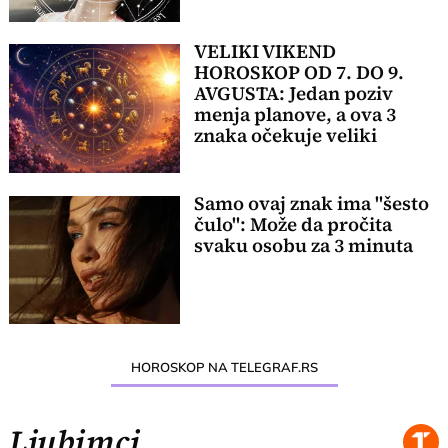
VELIKI VIKEND
HOROSKOP OD 7. DO 9.
AVGUSTA: Jedan poziv
menja planove, a ova 3
znaka očekuje veliki
preokret
Samo ovaj znak ima "šesto
čulo": Može da pročita
svaku osobu za 3 minuta
HOROSKOP NA TELEGRAF.RS
Ljubimci