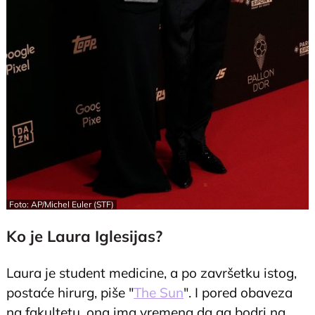
Foto: AP/Michel Euler (STF)
Ko je Laura Iglesijas?
Laura je student medicine, a po završetku istog,
postaće hirurg, piše "
The Sun
". I pored obaveza
na fakultetu, ona ima vremena da ga bodri na