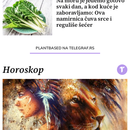
Na moru je jedemo gotovo
svaki dan, a kod kuće je
zaboravljamo: Ova
namirnica čuva srce i
reguliše šećer
PLANTBASED NA TELEGRAF.RS
Horoskop