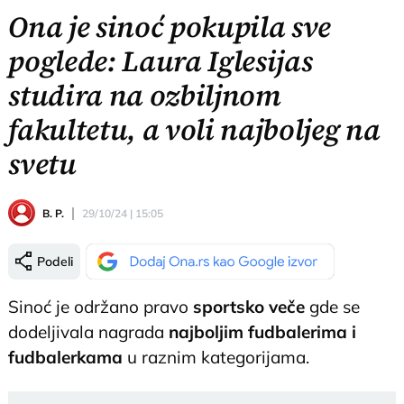
Ona je sinoć pokupila sve
poglede: Laura Iglesijas
studira na ozbiljnom
fakultetu, a voli najboljeg na
svetu
B. P.
29/10/24 | 15:05
Podeli
Sinoć je održano pravo
sportsko veče
gde se
dodeljivala nagrada
najboljim fudbalerima i
fudbalerkama
u raznim kategorijama.