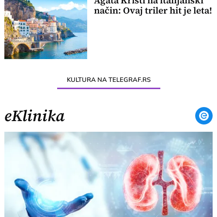
Agata Kristi na italijanski
način: Ovaj triler hit je leta!
KULTURA NA TELEGRAF.RS
eKlinika