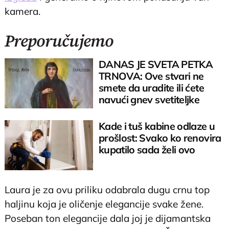
kamera.
Preporučujemo
DANAS JE SVETA PETKA
TRNOVA: Ove stvari ne
smete da uradite ili ćete
navući gnev svetiteljke
Kade i tuš kabine odlaze u
prošlost: Svako ko renovira
kupatilo sada želi ovo
Laura je za ovu priliku odabrala dugu crnu top
haljinu koja je oličenje elegancije svake žene.
Poseban ton elegancije dala joj je dijamantska