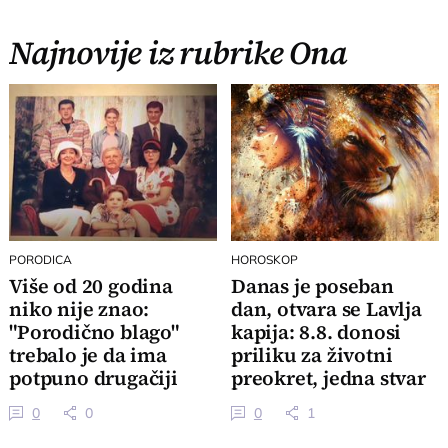
Najnovije iz rubrike Ona
PORODICA
HOROSKOP
Više od 20 godina
Danas je poseban
niko nije znao:
dan, otvara se Lavlja
"Porodično blago"
kapija: 8.8. donosi
trebalo je da ima
priliku za životni
potpuno drugačiji
preokret, jedna stvar
kraj
je ključna
0
0
0
1