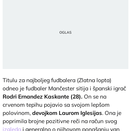
Titulu za najboljeg fudbalera (Zlatna lopta)
odneo je fudbaler Mančester sitija i španski igrač
Rodri Ernandez Kaskante (28).
On se na
crvenom tepihu pojavio sa svojom lepšom
polovinom,
devojkom Laurom Iglesijas
. Ona je
poprimila brojne pozitivne reči na račun svog
izgleda
i generalno o njihovom ponašanju van