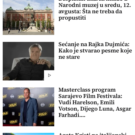
Narodni muzej u sredu, 12.
avgusta: Šta ne treba da
propustiti
Sećanje na Rajka Dujmića:
Kako je stvarao pesme koje
ne stare
Masterclass program
Sarajevo Film Festivala:
Vudi Harelson, Emili
Votson, Dijego Luna, Asgar
Farhadi....