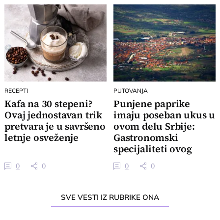
RECEPTI
PUTOVANJA
Kafa na 30 stepeni?
Punjene paprike
Ovaj jednostavan trik
imaju poseban ukus u
pretvara je u savršeno
ovom delu Srbije:
letnje osveženje
Gastronomski
specijaliteti ovog
kraja su izuzetni
0
0
0
0
SVE VESTI IZ RUBRIKE ONA