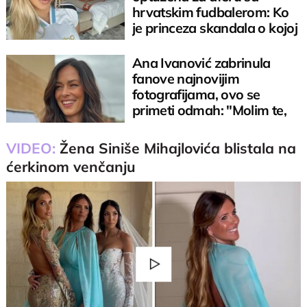
hrvatskim fudbalerom: Ko
je princeza skandala o kojoj
bruje svi
Ana Ivanović zabrinula
fanove najnovijim
fotografijama, ovo se
primeti odmah: "Molim te,
čuvaj se"
VIDEO:
Žena Siniše Mihajlovića blistala na
ćerkinom venčanju
Play