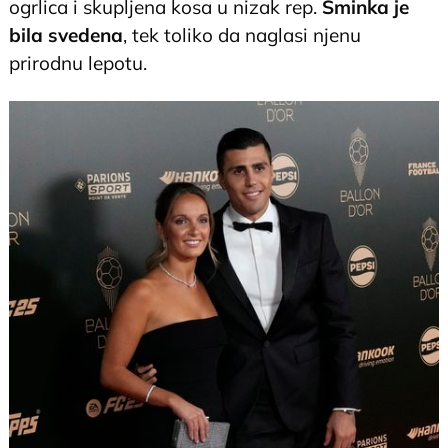
ogrlica i skupljena kosa u nizak rep.
Šminka je
bila svedena
, tek toliko da naglasi njenu
prirodnu lepotu.