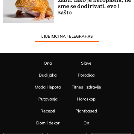
sme se dodirivati, evo i
zašto
LJUBIMCI NA TELEGRAF.RS
Ona
Slave
Budi jaka
Porodica
Moda i lepota
Fitnes i zdravlje
Putovanja
Horoskop
Recepti
Plantbased
Dom i dekor
On