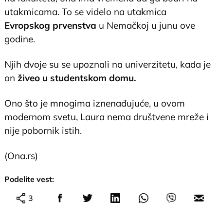
utakmicama. To se videlo na utakmica
Evropskog prvenstva
u Nemačkoj u junu ove
godine.
Njih dvoje su se upoznali na univerzitetu, kada je
on
živeo u studentskom domu.
Ono što je mnogima iznenađujuće, u ovom
modernom svetu, Laura nema društvene mreže i
nije pobornik istih.
(Ona.rs)
Podelite vest:
3