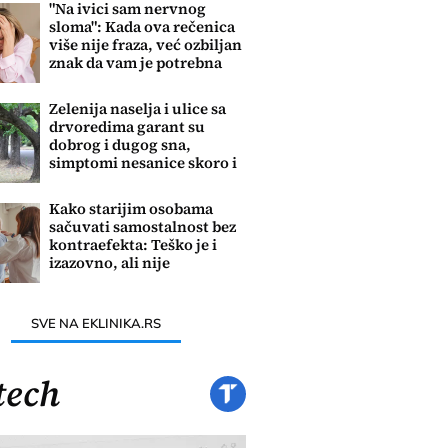
"Na ivici sam nervnog
sloma": Kada ova rečenica
više nije fraza, već ozbiljan
znak da vam je potrebna
pomoć
Zelenija naselja i ulice sa
drvoredima garant su
dobrog i dugog sna,
simptomi nesanice skoro i
da ne postoje
Kako starijim osobama
sačuvati samostalnost bez
kontraefekta: Teško je i
izazovno, ali nije
nemoguće
SVE NA EKLINIKA.RS
tech