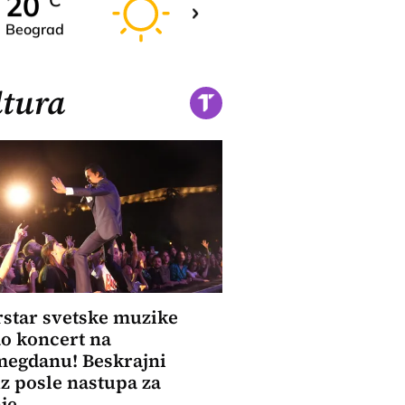
19
20
C
C
Beograd
Novi Sad
tura
star svetske muzike
o koncert na
megdanu! Beskrajni
z posle nastupa za
je