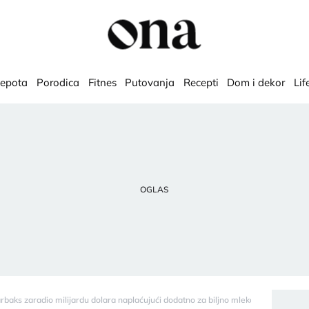
lepota
Porodica
Fitnes
Putovanja
Recepti
Dom i dekor
Lif
baks zaradio milijardu dolara naplaćujući dodatno za biljno mleko u kafi" - Ona.