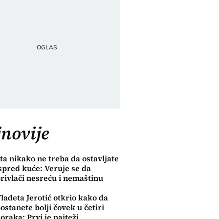
novije
ta nikako ne treba da ostavljate
spred kuće: Veruje se da
rivlači nesreću i nemaštinu
ladeta Jerotić otkrio kako da
ostanete bolji čovek u četiri
oraka: Prvi je najteži