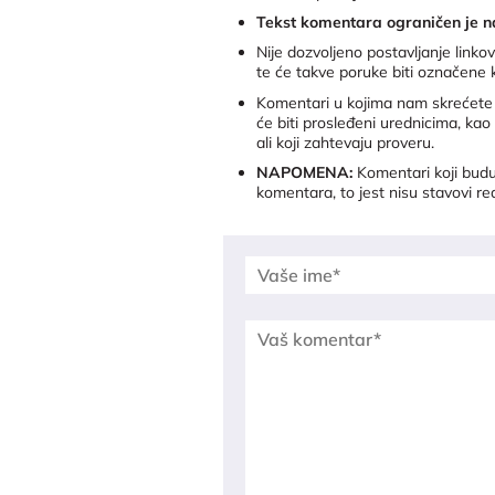
Tekst komentara ograničen je n
Nije dozvoljeno postavljanje link
te će takve poruke biti označene
Komentari u kojima nam skrećete p
će biti prosleđeni urednicima, kao
ali koji zahtevaju proveru.
NAPOMENA:
Komentari koji budu 
komentara, to jest nisu stavovi re