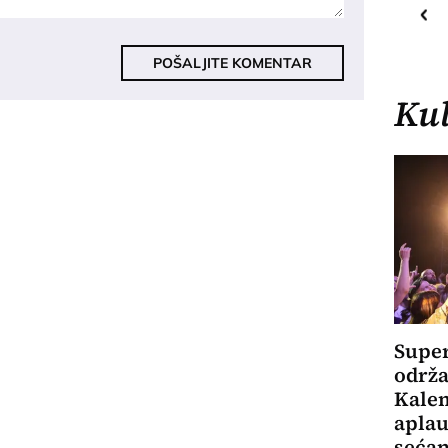
16
C
Priština
POŠALJITE KOMENTAR
Kul
Super
održa
Kale
aplau
sećan