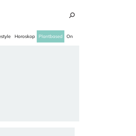
estyle
Horoskop
Plantbased
On
rs