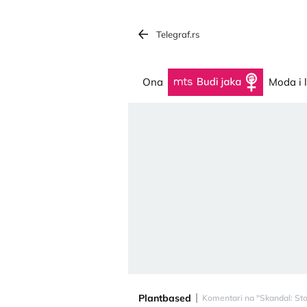
Telegraf.rs
Ona
Budi jaka
Moda i 
Plantbased
Komentari na "Skandal: Star