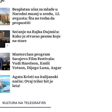
Besplatan ulaz za mlade u
Narodni muzej u sredu, 12.
avgusta: Šta ne treba da
propustiti
Sećanje na Rajka Dujmića:
Kako je stvarao pesme koje
ne stare
Masterclass program
Sarajevo Film Festivala:
Vudi Harelson, Emili
Votson, Dijego Luna, Asgar
Farhadi....
Agata Kristi na italijanski
način: Ovaj triler hit je
leta!
KULTURA NA TELEGRAF.RS