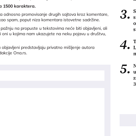
a 1500 karaktera.
3.
S
ova odnosno promovisanje drugih sajtova kroz komentare,
s
 kao spam, poput niza komentara istovetne sadržine.
o
ažnju na propuste u tekstovima neće biti objavljeni, ali
s
 i oni u kojima nam ukazujete na neku pojavu u društvu,
4.
T
L
objavljeni predstavljaju privatno mišljenje autora
m
dakcije Ona.rs.
5.
N
u
z
3
o