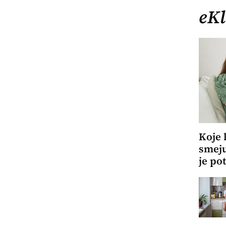
eKl
Koje 
smeju
je po