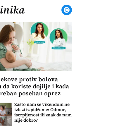
inika
lekove protiv bolova
 da koriste dojilje i kada
treban poseban oprez
Zašto nam se vikendom ne
izlazi iz pidžame: Odmor,
iscrpljenost ili znak da nam
nije dobro?