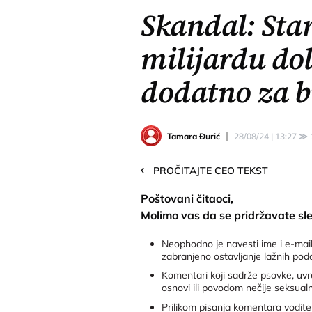
Skandal: Sta
milijardu do
dodatno za b
Tamara Đurić
28/08/24 | 13:27
≫
‹
PROČITAJTE CEO TEKST
Poštovani čitaoci,
Molimo vas da se pridržavate sl
Neophodno je navesti ime i e-mail
zabranjeno ostavljanje lažnih pod
Komentari koji sadrže psovke, uvre
osnovi ili povodom nečije seksualne
Prilikom pisanja komentara vodite