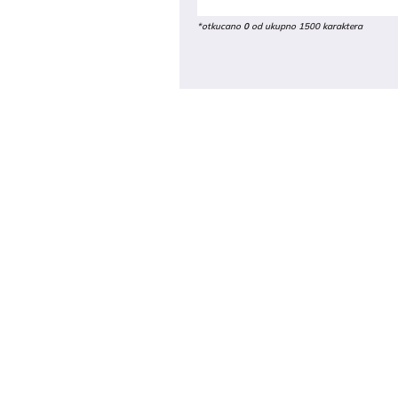
*otkucano
0
od ukupno 1500 karaktera