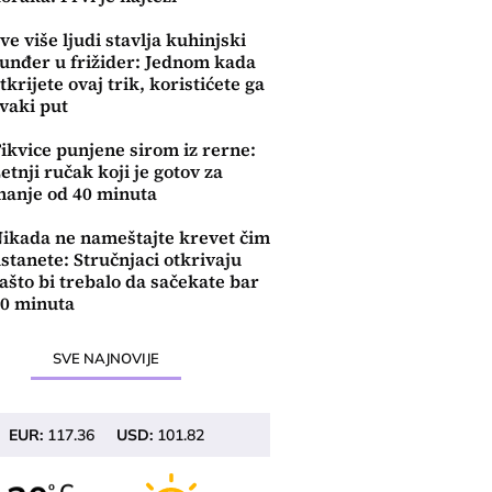
ve više ljudi stavlja kuhinjski
unđer u frižider: Jednom kada
tkrijete ovaj trik, koristićete ga
vaki put
ikvice punjene sirom iz rerne:
etnji ručak koji je gotov za
anje od 40 minuta
ikada ne nameštajte krevet čim
stanete: Stručnjaci otkrivaju
ašto bi trebalo da sačekate bar
0 minuta
SVE NAJNOVIJE
EUR:
117.36
USD:
101.82
o
o