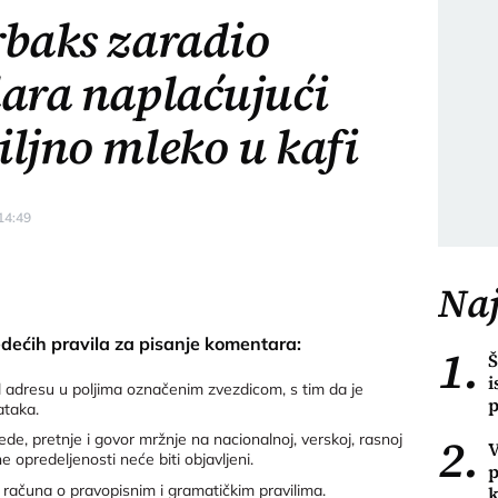
rbaks zaradio
lara naplaćujući
iljno mleko u kafi
14:49
Naj
edećih pravila za pisanje komentara:
1.
Š
i
 adresu u poljima označenim zvezdicom, s tim da je
p
ataka.
2.
de, pretnje i govor mržnje na nacionalnoj, verskoj, rasnoj
V
 opredeljenosti neće biti objavljeni.
p
 računa o pravopisnim i gramatičkim pravilima.
k