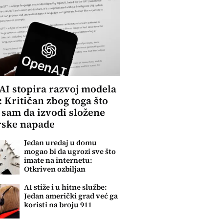
I stopira razvoj modela
: Kritičan zbog toga što
sam da izvodi složene
rske napade
Jedan uređaj u domu
mogao bi da ugrozi sve što
imate na internetu:
Otkriven ozbiljan
bezbednosni propust
AI stiže i u hitne službe:
Jedan američki grad već ga
koristi na broju 911