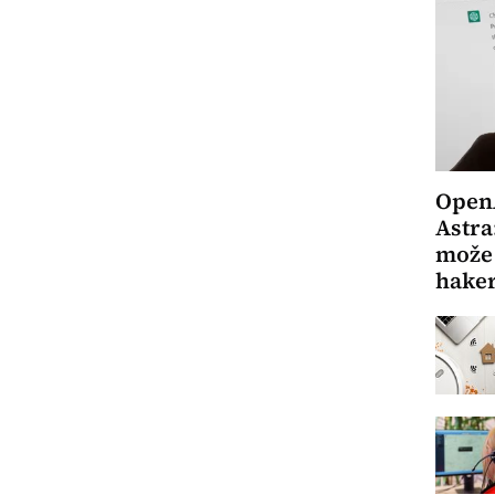
OpenA
Astra
može 
hake