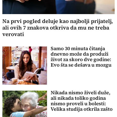
Na prvi pogled deluje kao najbolji prijatelj,
ali ovih 7 znakova otkriva da mu ne treba
verovati
Samo 30 minuta čitanja
dnevno može da produži
život za skoro dve godine:
Evo šta se dešava u mozgu
Nikada nismo živeli duže,
ali nikada toliko godina
nismo proveli u bolesti:
Velika studija otkrila zašto