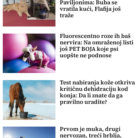
Paviljonima: Buba se
vratila kući, Flafija još
traže
Fluorescentno roze ih baš
nervira: Na omraženoj listi
još PET BOJA koje psi
uopšte ne podnose
Test nabiranja kože otkriva
kritičnu dehidraciju kod
konja: Da li znate da ga
pravilno uradite?
Prvom je muka, drugi
nervozan, treći brblja,