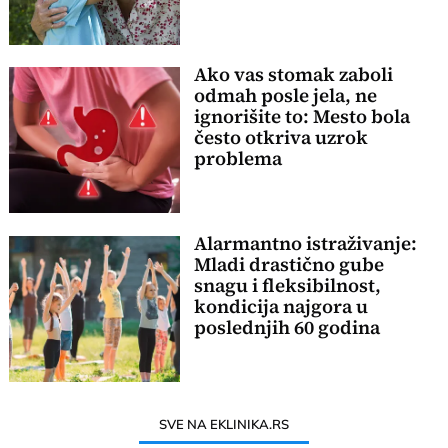
Ako vas stomak zaboli
odmah posle jela, ne
ignorišite to: Mesto bola
često otkriva uzrok
problema
Alarmantno istraživanje:
Mladi drastično gube
snagu i fleksibilnost,
kondicija najgora u
poslednjih 60 godina
SVE NA EKLINIKA.RS