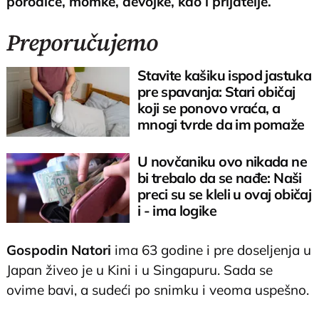
porodice, momke, devojke, kao i prijatelje.
Preporučujemo
Stavite kašiku ispod jastuka
pre spavanja: Stari običaj
koji se ponovo vraća, a
mnogi tvrde da im pomaže
U novčaniku ovo nikada ne
bi trebalo da se nađe: Naši
preci su se kleli u ovaj običaj
i - ima logike
Gospodin Natori
ima 63 godine i pre doseljenja u
Japan živeo je u Kini i u Singapuru. Sada se
ovime bavi, a sudeći po snimku i veoma uspešno.