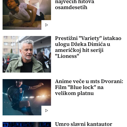
najvećih hitova
osamdesetih
Prestižni "Variety" istakao
ulogu Džeka Dimića u
američkoj hit seriji
"Lioness"
Anime veče u mts Dvorani:
Film "Blue lock" na
velikom platnu
Umro slavni kantautor