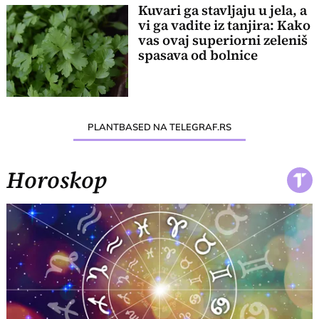
Kuvari ga stavljaju u jela, a
vi ga vadite iz tanjira: Kako
vas ovaj superiorni zeleniš
spasava od bolnice
PLANTBASED NA TELEGRAF.RS
Horoskop