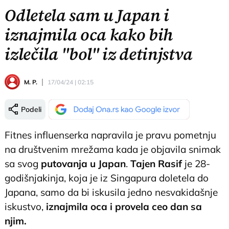
Odletela sam u Japan i
iznajmila oca kako bih
izlečila "bol" iz detinjstva
M. P.
17/04/24 | 02:15
Podeli
Fitnes influenserka napravila je pravu pometnju
na društvenim mrežama kada je objavila snimak
sa svog
putovanja u
Japan
.
Tajen Rasif
je 28-
godišnjakinja, koja je iz Singapura doletela do
Japana, samo da bi iskusila jedno nesvakidašnje
iskustvo,
iznajmila oca i provela ceo dan sa
njim.