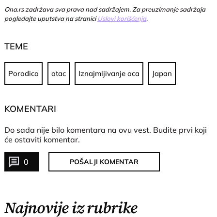
Ona.rs zadržava sva prava nad sadržajem. Za preuzimanje sadržaja
pogledajte uputstva na stranici
Uslovi korišćenja
.
TEME
Porodica
otac
Iznajmljivanje oca
Japan
KOMENTARI
Do sada nije bilo komentara na ovu vest.
Budite prvi koji
će ostaviti komentar.
0
POŠALJI KOMENTAR
Najnovije iz rubrike