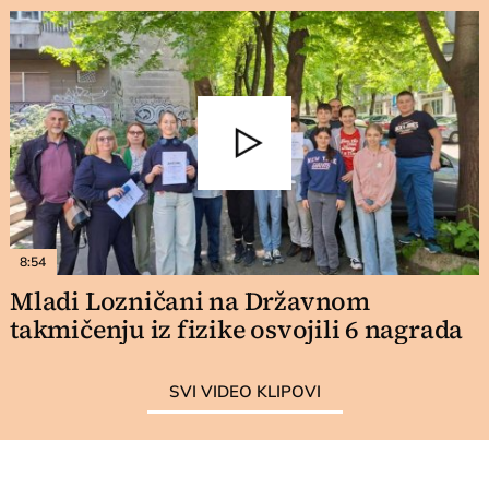
8:54
Mladi Lozničani na Državnom
takmičenju iz fizike osvojili 6 nagrada
SVI VIDEO KLIPOVI