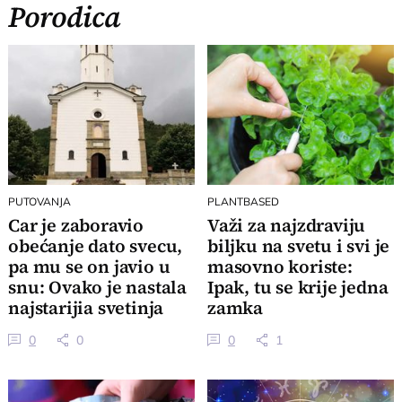
Porodica
PUTOVANJA
PLANTBASED
Car je zaboravio
Važi za najzdraviju
obećanje dato svecu,
biljku na svetu i svi je
pa mu se on javio u
masovno koriste:
snu: Ovako je nastala
Ipak, tu se krije jedna
najstarijia svetinja
zamka
Srbije
0
0
0
1