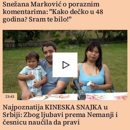
Snežana Marković o poraznim
komentarima: "Kako dečko u 48
godina? Sram te bilo!"
23:43
Najpoznatija KINESKA SNAJKA u
Srbiji: Zbog ljubavi prema Nemanji i
česnicu naučila da pravi