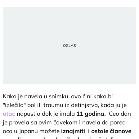
Kako je navela u snimku, ovo čini kako bi
"izlečila" bol ili traumu iz detinjstva, kada ju je
otac
napustio dok je imala
11 godina.
Ceo dan
je provela sa ovim čovekom i navela da pored
oca u Japanu možete
iznajmiti i ostale članove