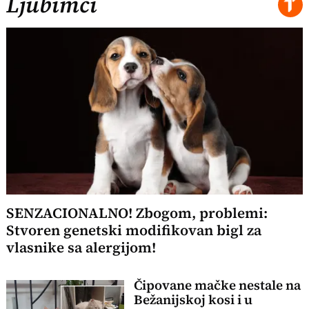
Ljubimci
SENZACIONALNO! Zbogom, problemi:
Stvoren genetski modifikovan bigl za
vlasnike sa alergijom!
Čipovane mačke nestale na
Bežanijskoj kosi i u