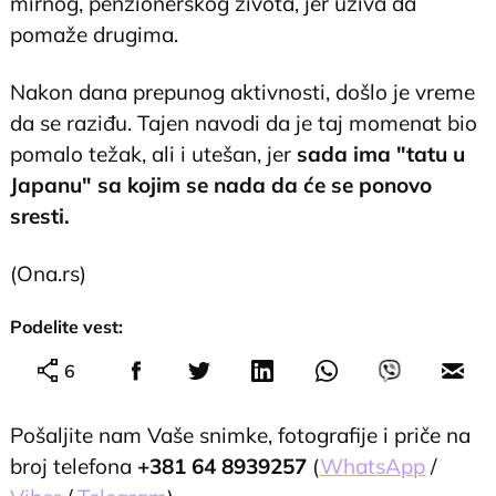
mirnog, penzionerskog života, jer uživa da
pomaže drugima.
Nakon dana prepunog aktivnosti, došlo je vreme
da se raziđu. Tajen navodi da je taj momenat bio
pomalo težak, ali i utešan, jer
sada ima "tatu u
Japanu" sa kojim se nada da će se ponovo
sresti.
(Ona.rs)
Podelite vest:
6
Pošaljite nam Vaše snimke, fotografije i priče na
broj telefona
+381 64 8939257
(
WhatsApp
/