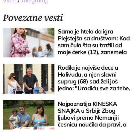
Viber
/
Telegram
).
Povezane vesti
Samo je htela da igra
Plejstejšn sa društvom: Kad
sam čula šta su tražili od
moje ćerke (12), zanemela
sam
Rodila je najviše dece u
Holivudu, a njen slavni
suprug (68) sad želi još
jedno: "Uradiću sve za tebe,
ali..."
Najpoznatija KINESKA
SNAJKA u Srbiji: Zbog
ljubavi prema Nemanji i
česnicu naučila da pravi, a
pečenje obožava