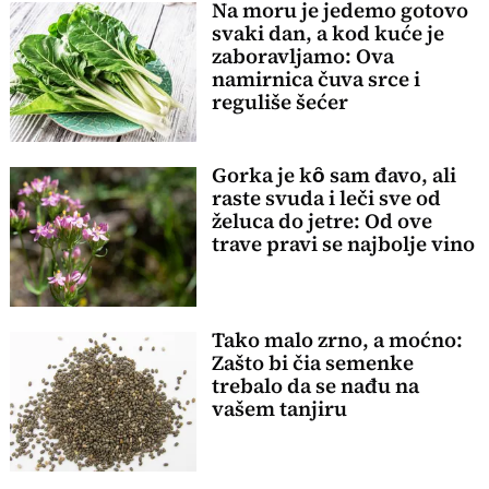
Na moru je jedemo gotovo
svaki dan, a kod kuće je
zaboravljamo: Ova
namirnica čuva srce i
reguliše šećer
Gorka je kȏ sam đavo, ali
raste svuda i leči sve od
želuca do jetre: Od ove
trave pravi se najbolje vino
Tako malo zrno, a moćno:
Zašto bi čia semenke
trebalo da se nađu na
vašem tanjiru