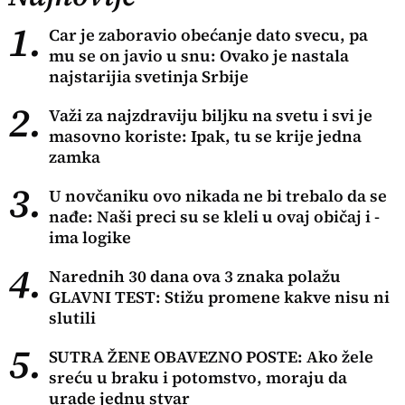
1.
Car je zaboravio obećanje dato svecu, pa
mu se on javio u snu: Ovako je nastala
najstarijia svetinja Srbije
2.
Važi za najzdraviju biljku na svetu i svi je
masovno koriste: Ipak, tu se krije jedna
zamka
3.
U novčaniku ovo nikada ne bi trebalo da se
nađe: Naši preci su se kleli u ovaj običaj i -
ima logike
4.
Narednih 30 dana ova 3 znaka polažu
GLAVNI TEST: Stižu promene kakve nisu ni
slutili
5.
SUTRA ŽENE OBAVEZNO POSTE: Ako žele
sreću u braku i potomstvo, moraju da
urade jednu stvar