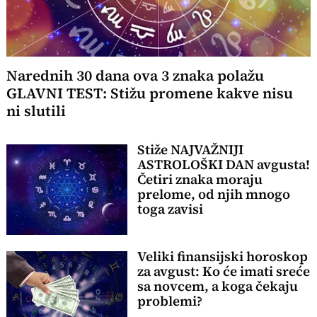
Narednih 30 dana ova 3 znaka polažu
GLAVNI TEST: Stižu promene kakve nisu
ni slutili
Stiže NAJVAŽNIJI
ASTROLOŠKI DAN avgusta!
Četiri znaka moraju
prelome, od njih mnogo
toga zavisi
Veliki finansijski horoskop
za avgust: Ko će imati sreće
sa novcem, a koga čekaju
problemi?