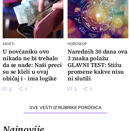
SAVETI
HOROSKOP
U novčaniku ovo
Narednih 30 dana ova
nikada ne bi trebalo
3 znaka polažu
da se nađe: Naši preci
GLAVNI TEST: Stižu
su se kleli u ovaj
promene kakve nisu
običaj i - ima logike
ni slutili
0
0
0
0
SVE VESTI IZ RUBRIKE PORODICA
Najnovije