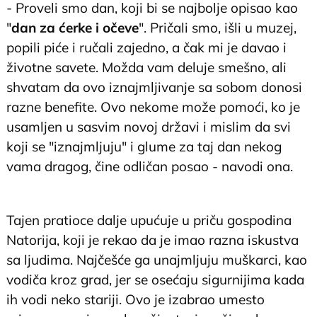
- Proveli smo dan, koji bi se najbolje opisao kao
"
dan za ćerke i očeve
". Pričali smo, išli u muzej,
popili piće i ručali zajedno, a čak mi je davao i
životne savete. Možda vam deluje smešno, ali
shvatam da ovo iznajmljivanje sa sobom donosi
razne benefite. Ovo nekome može pomoći, ko je
usamljen u sasvim novoj državi i mislim da svi
koji se "iznajmljuju" i glume za taj dan nekog
vama dragog, čine odličan posao - navodi ona.
@tyenrasif
Healing or weird? ❤️‍🩹🤪
#japantravel
#asakusa
Tajen pratioce dalje upućuje u priču gospodina
#travelvlog
#dadrental
#mentalhealth
#fyp
#foryou
#fypシ
#soundsofsea
#tunesofsg
#tokyo
♬
Natorija, koji je rekao da je imao razna iskustva
Taking Off - Tyen Rasif
sa ljudima. Najčešće ga unajmljuju muškarci, kao
vodiča kroz grad, jer se osećaju sigurnijima kada
ih vodi neko stariji. Ovo je izabrao umesto