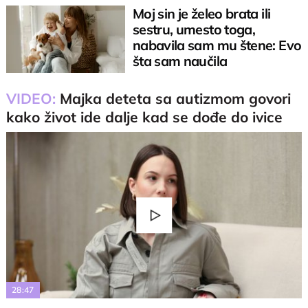
Moj sin je želeo brata ili
sestru, umesto toga,
nabavila sam mu štene: Evo
šta sam naučila
VIDEO:
Majka deteta sa autizmom govori
kako život ide dalje kad se dođe do ivice
Play
Video
28:47