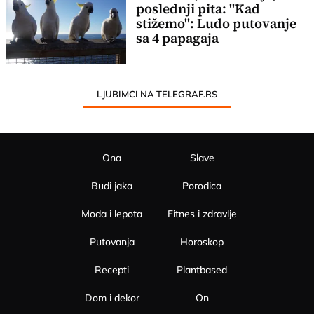
poslednji pita: "Kad
stižemo": Ludo putovanje
sa 4 papagaja
LJUBIMCI NA TELEGRAF.RS
Ona
Slave
Budi jaka
Porodica
Moda i lepota
Fitnes i zdravlje
Putovanja
Horoskop
Recepti
Plantbased
Dom i dekor
On