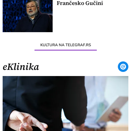
Frančesko Gučini
KULTURA NA TELEGRAF.RS
eKlinika