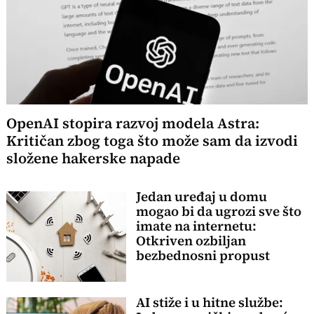
OpenAI stopira razvoj modela Astra:
Kritičan zbog toga što može sam da izvodi
složene hakerske napade
Jedan uređaj u domu
mogao bi da ugrozi sve što
imate na internetu:
Otkriven ozbiljan
bezbednosni propust
AI stiže i u hitne službe: