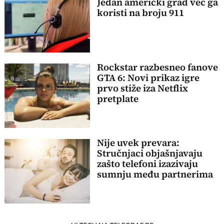
Jedan američki grad već ga
koristi na broju 911
Rockstar razbesneo fanove
GTA 6: Novi prikaz igre
prvo stiže iza Netflix
pretplate
Nije uvek prevara:
Stručnjaci objašnjavaju
zašto telefoni izazivaju
sumnju među partnerima