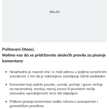
Poštovani čitaoci,
Molimo vas da se pridržavate sledećih pravila za pisanje
komentara:
Neophodno je navesti ime i e-mail adresu u poljima označenim
zvezdicom, s tim da je zabranjeno ostavljanje lažnih podataka.
Komentari koji sadrže psovke, uvrede, pretnje i govor mržnje
na nacionalnoj, verskoj, rasnoj osnovi ili povodom nečije
seksualne opredeljenosti neće biti objavljeni.
Prilikom pisanja komentara vodite računa o pravopisnim i
gramatičkim pravilima.