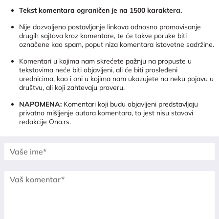
Tekst komentara ograničen je na 1500 karaktera.
Nije dozvoljeno postavljanje linkova odnosno promovisanje
drugih sajtova kroz komentare, te će takve poruke biti
označene kao spam, poput niza komentara istovetne sadržine.
Komentari u kojima nam skrećete pažnju na propuste u
tekstovima neće biti objavljeni, ali će biti prosleđeni
urednicima, kao i oni u kojima nam ukazujete na neku pojavu u
društvu, ali koji zahtevaju proveru.
NAPOMENA:
Komentari koji budu objavljeni predstavljaju
privatno mišljenje autora komentara, to jest nisu stavovi
redakcije Ona.rs.