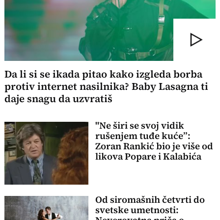
Da li si se ikada pitao kako izgleda borba
protiv internet nasilnika? Baby Lasagna ti
daje snagu da uzvratiš
"Ne širi se svoj vidik
rušenjem tuđe kuće”:
Zoran Rankić bio je više od
likova Popare i Kalabića
Od siromašnih četvrti do
svetske umetnosti: