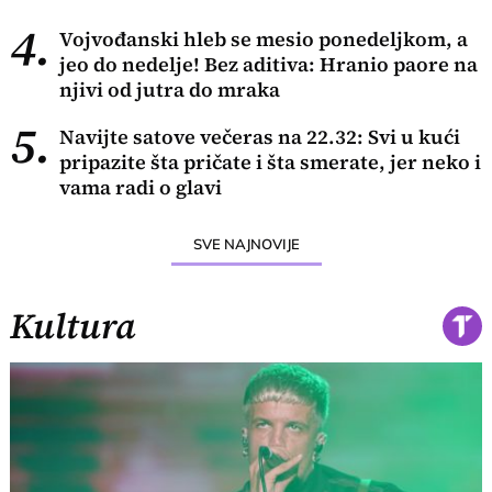
4.
Vojvođanski hleb se mesio ponedeljkom, a
jeo do nedelje! Bez aditiva: Hranio paore na
njivi od jutra do mraka
5.
Navijte satove večeras na 22.32: Svi u kući
pripazite šta pričate i šta smerate, jer neko i
vama radi o glavi
SVE NAJNOVIJE
Kultura