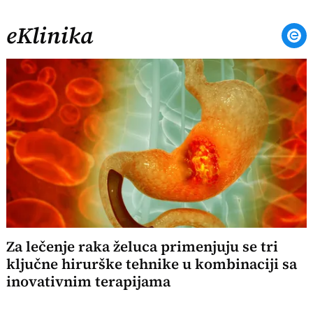
eKlinika
Za lečenje raka želuca primenjuju se tri
ključne hirurške tehnike u kombinaciji sa
inovativnim terapijama