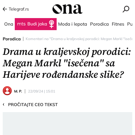
Telegraf.rs
Ona
Budi jaka
Moda i lepota
Porodica
Fitnes
Put
Porodica
Komentari na "Drama u kraljevskoj porodici: Megan Markl "isečen
Drama u kraljevskoj porodici:
Megan Markl "isečena" sa
Harijeve rođendanske slike?
M. P.
22/09/24 | 15:01
‹
PROČITAJTE CEO TEKST