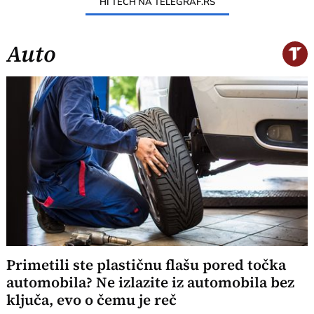
HI TECH NA TELEGRAF.RS
Auto
Primetili ste plastičnu flašu pored točka
automobila? Ne izlazite iz automobila bez
ključa, evo o čemu je reč