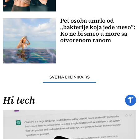
Pet osoba umrlo od
„bakterije koja jede meso”:
Ko ne bi smeo u more sa
otvorenom ranom
SVE NA EKLINIKA.RS
Hi tech