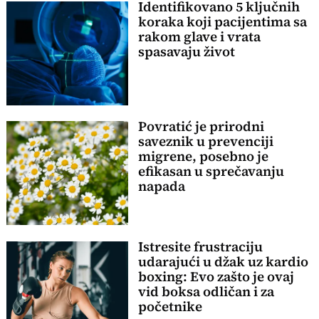
Identifikovano 5 ključnih
koraka koji pacijentima sa
rakom glave i vrata
spasavaju život
Povratić je prirodni
saveznik u prevenciji
migrene, posebno je
efikasan u sprečavanju
napada
Istresite frustraciju
udarajući u džak uz kardio
boxing: Evo zašto je ovaj
vid boksa odličan i za
početnike