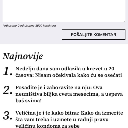
*otkucano
0
od ukupno 1500 karaktera
POŠALJITE KOMENTAR
Najnovije
1.
Nedelju dana sam odlazila u krevet u 20
časova: Nisam očekivala kako ću se osećati
2.
Posadite je i zaboravite na nju: Ova
neuništiva biljka cveta mesecima, a uspeva
baš svima!
3.
Veličina je i te kako bitna: Kako da izmerite
šta vam treba i uzmete u radnji pravu
veličinu kondoma za sebe