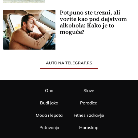
Potpuno ste trezni, ali
vozite kao pod dejstvom
alkohola: Kako je to
moguće?
AUTO NA TELEGRAF.RS
Ona
Slave
Budi jaka
Porodica
Moda i lepota
Fitnes i zdravlje
Putovanja
Horoskop