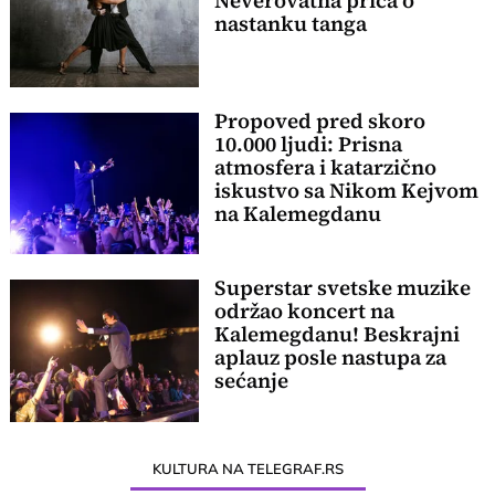
Neverovatna priča o
nastanku tanga
Propoved pred skoro
10.000 ljudi: Prisna
atmosfera i katarzično
iskustvo sa Nikom Kejvom
na Kalemegdanu
Superstar svetske muzike
održao koncert na
Kalemegdanu! Beskrajni
aplauz posle nastupa za
sećanje
KULTURA NA TELEGRAF.RS