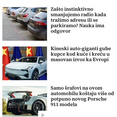
Zašto instinktivno
smanjujemo radio kada
tražimo adresu ili se
parkiramo? Nauka ima
odgovor
Kineski auto-giganti gube
kupce kod kuće i kreću u
masovan izvoz ka Evropi
Samo šrafovi na ovom
automobilu koštaju više od
potpuno novog Porsche
911 modela