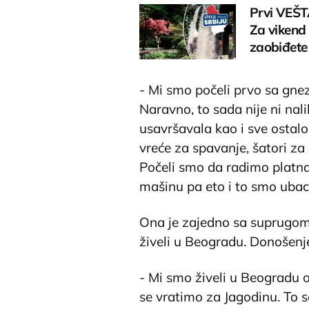
Prvi VEŠTA
Za vikend
zaobiđete
- Mi smo počeli prvo sa gnez
Naravno, to sada nije ni nali
usavršavala kao i sve ostalo
vreće za spavanje, šatori za
Počeli smo da radimo platna
mašinu pa eto i to smo ubacil
Ona je zajedno sa suprugom o
živeli u Beogradu. Donošenje
- Mi smo živeli u Beogradu o
se vratimo za Jagodinu. To s