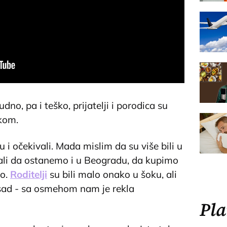
udno, pa i teško, prijatelji i porodica su
kom.
su i očekivali. Mada mislim da su više bili u
ali da ostanemo i u Beogradu, da kupimo
no.
Roditelji
su bili malo onako u šoku, ali
a sad - sa osmehom nam je rekla
Pla