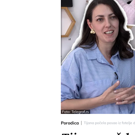
Foto: Telegraf.rs
Porodica
Tijana počela posao iz fotelje