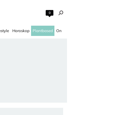
0
estyle
Horoskop
Plantbased
On