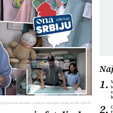
Naj
1.
V
t
z
k
 da joj ne bude dosadno, a sad sa suprugom osvaja mreže: Stvorili dečije carstvo -
2.
C
D