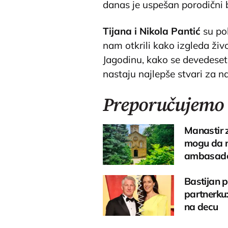
danas je uspešan porodični b
Tijana i Nikola Pantić
su pok
nam otkrili kako izgleda živ
Jagodinu, kako se devedeset 
nastaju najlepše stvari za n
Preporučujemo
Manastir 
mogu da n
ambasad
Bastijan 
partnerku:
na decu