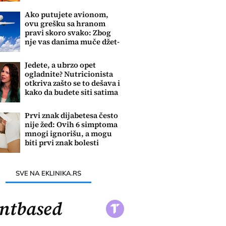
Ako putujete avionom,
ovu grešku sa hranom
pravi skoro svako: Zbog
nje vas danima muče džet-
leg i umor
Jedete, a ubrzo opet
ogladnite? Nutricionista
otkriva zašto se to dešava i
kako da budete siti satima
Prvi znak dijabetesa često
nije žeđ: Ovih 6 simptoma
mnogi ignorišu, a mogu
biti prvi znak bolesti
SVE NA EKLINIKA.RS
ntbased