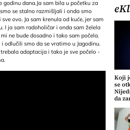
like godinu dana.Ja sam bila u početku za
eKl
o smo se stalno razmišljali i onda smo
i sve ovo. Ja sam krenula od kuće, jer sam
. I ja sam radoholičar i onda sam želela
a mi ne bude dosadno i tako sam počela.
o i odlučili smo da se vratimo u Jagodinu.
trebala adaptacija i tako je sve počelo -
ma.
Koji 
se ot
Nijed
da za