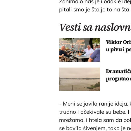
Zanimalo nas je i odakle ide
pitali smo je šta je to na št
Vesti sa naslovn
Viktor Or
u pivu i p
Dramatičn
progutao n
- Meni se javila ranije ideja
trudno i očekivale su bebe. 
mrežama, i htela sam da po
se bavila šivenjem, tako je 