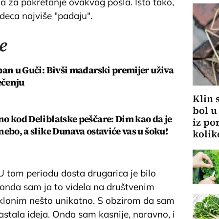
ja za pokretanje ovakvog posla. Isto tako,
a deca najviše "padaju".
e
ban u Guči: Bivši mađarski premijer uživa
ečenju
Klin 
bol u
o kod Deliblatske peščare: Dim kao da je
iz po
ebo, a slike Dunava ostaviće vas u šoku!
kolik
. U tom periodu dosta drugarica je bilo
I onda sam ja to videla na društvenim
klonim nešto unikatno. S obzirom da sam
nastala ideja. Onda sam kasnije, naravno, i