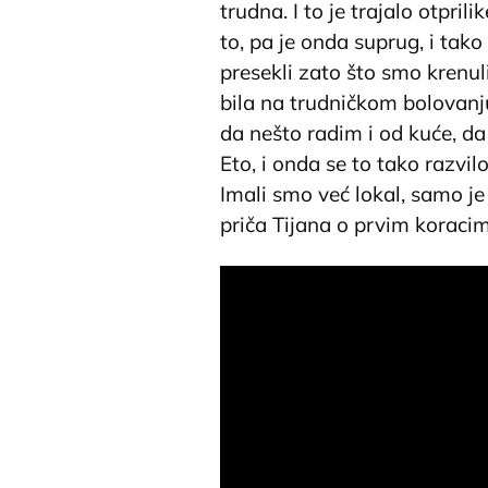
trudna. I to je trajalo otpri
to, pa je onda suprug, i tak
presekli zato što smo krenul
bila na trudničkom bolovanju
da nešto radim i od kuće, d
Eto, i onda se to tako razvil
Imali smo već lokal, samo je 
priča Tijana o prvim koraci