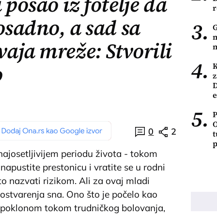
 posao iz fotelje da
r
osadno, a sad sa
3.
G
m
aja mreže: Stvorili
m
4.
o
K
z
D
e
5.
P
O
0
2
t
p
ajosetljivijem periodu života - tokom
napustite prestonicu i vratite se u rodni
to nazvati rizikom. Ali za ovaj mladi
k ostvarenja sna. Ono što je počelo kao
m poklonom tokom trudničkog bolovanja,