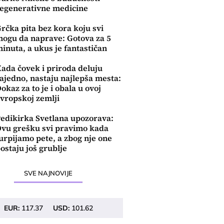
egenerativne medicine
rčka pita bez kora koju svi
ogu da naprave: Gotova za 5
inuta, a ukus je fantastičan
ada čovek i priroda deluju
ajedno, nastaju najlepša mesta:
okaz za to je i obala u ovoj
vropskoj zemlji
edikirka Svetlana upozorava:
vu grešku svi pravimo kada
urpijamo pete, a zbog nje one
ostaju još grublje
SVE NAJNOVIJE
EUR:
117.37
USD:
101.62