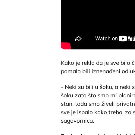
Kako je rekla da je sve bilo č
pomalo bili iznenađeni odlu
- Neki su bili u šoku, a neki 
šoku zato što smo mi planir
stan, tada smo živeli privat
sve je ispalo kako treba, z
sagovornica.