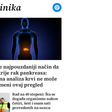
inika
je najpouzdaniji način da
krije rak pankreasa:
na analiza krvi ne može
meni ovaj pregled
Rad na 40 stepeni: Šta se
događa organizmu nakon
četiri, šest i osam sati
provedenih na suncu