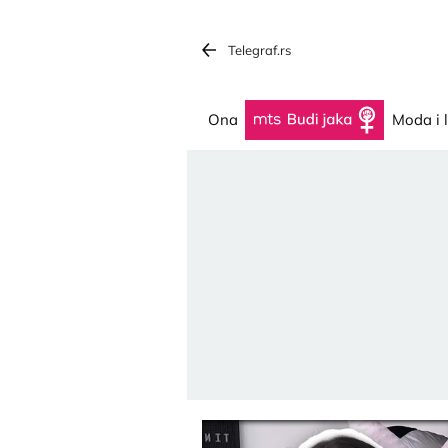
Telegraf.rs
Ona
Budi jaka
Moda i 