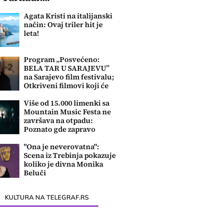
Agata Kristi na italijanski
način: Ovaj triler hit je
leta!
Program „Posvećeno:
BELA TAR U SARAJEVU”
na Sarajevo film festivalu;
Otkriveni filmovi koji će
biti prikazani
Više od 15.000 limenki sa
Mountain Music Festa ne
završava na otpadu:
Poznato gde zapravo
odlaze
"Ona je neverovatna":
Scena iz Trebinja pokazuje
koliko je divna Monika
Beluči
KULTURA NA TELEGRAF.RS