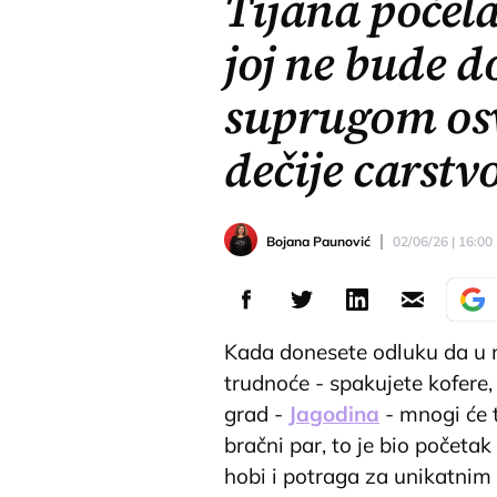
Tijana počela
joj ne bude d
suprugom osv
dečije carstv
Bojana Paunović
02/06/26 | 16:00
Kada donesete odluku da u n
trudnoće - spakujete kofere, 
grad -
Jagodina
- mnogi će 
bračni par, to je bio početa
hobi i potraga za unikatni