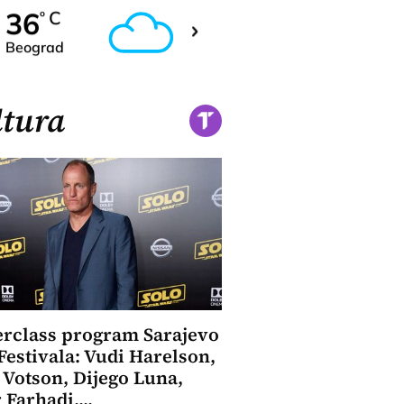
37
36
C
C
o
o
Beograd
Novi Sad
tura
rclass program Sarajevo
Festivala: Vudi Harelson,
 Votson, Dijego Luna,
 Farhadi....