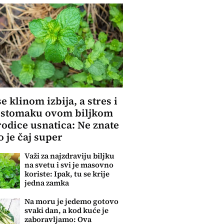
se klinom izbija, a stres i
 stomaku ovom biljkom
rodice usnatica: Ne znate
o je čaj super
Važi za najzdraviju biljku
na svetu i svi je masovno
koriste: Ipak, tu se krije
jedna zamka
Na moru je jedemo gotovo
svaki dan, a kod kuće je
zaboravljamo: Ova