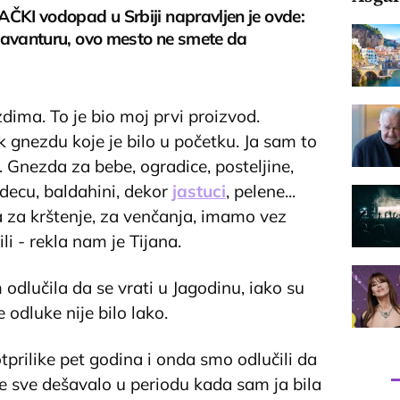
ČKI vodopad u Srbiji napravljen je ovde:
 avanturu, ovo mesto ne smete da
dima. To je bio moj prvi proizvod.
k gnezdu koje je bilo u početku. Ja sam to
. Gnezda za bebe, ogradice, posteljine,
 decu, baldahini, dekor
jastuci
, pelene...
 za krštenje, za venčanja, imamo vez
i - rekla nam je Tijana.
dlučila da se vrati u Jagodinu, iako su
 odluke nije bilo lako.
tprilike pet godina i onda smo odlučili da
e sve dešavalo u periodu kada sam ja bila