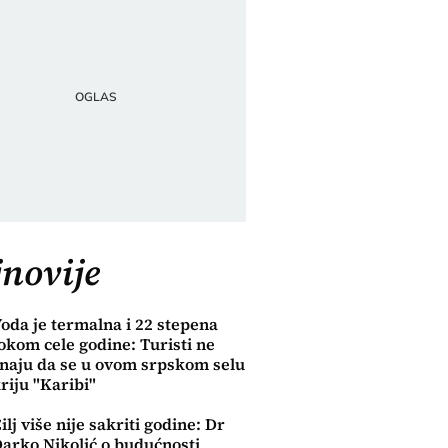
novije
oda je termalna i 22 stepena
okom cele godine: Turisti ne
naju da se u ovom srpskom selu
riju "Karibi"
 Ona.rs
ilj više nije sakriti godine: Dr
arko Nikolić o budućnosti