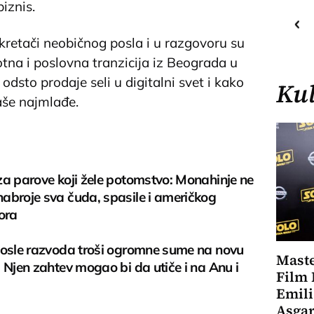
iznis.
29
C
o
Priština
retači neobičnog posla i u razgovoru su
otna i poslovna tranzicija iz Beograda u
odsto prodaje seli u digitalni svet i kako
Kul
aše najmlađe.
za parove koji žele potomstvo: Monahinje ne
abroje sva čuda, spasile i američkog
ora
posle razvoda troši ogromne sume na novu
Maste
 Njen zahtev mogao bi da utiče i na Anu i
Film 
Emili
Asgar