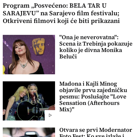
Program „Posvećeno: BELA TAR U
SARAJEVU” na Sarajevo film festivalu;
Otkriveni filmovi koji će biti prikazani
"Ona je neverovatna":
Scena iz Trebinja pokazuje
koliko je divna Monika
Beluči
Madona i Kajli Minog
objavile prvu zajedničku
pesmu: Poslušajte "Love
Sensation (Afterhours
Mix)"
Otvara se prvi Modernator
Foto Fest: Ko sve izlaže i