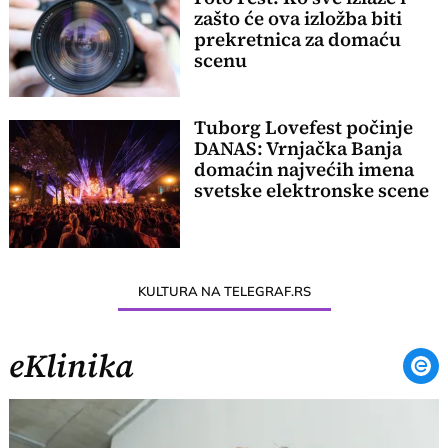
zašto će ova izložba biti
prekretnica za domaću
scenu
Tuborg Lovefest počinje
DANAS: Vrnjačka Banja
domaćin najvećih imena
svetske elektronske scene
KULTURA NA TELEGRAF.RS
eKlinika