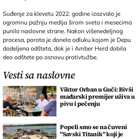
Suđenje za klevetu 2022. godine izazvalo je
ogromnu pažnju medija širom sveta i mesecima
punilo naslovne strane. Nakon višenedeljnog
procesa, porota je donela odluku kojom je Depu
dodeljena odšteta, dok je i Amber Herd dobila
deo odštete po osnovu protivtužbe.
Vesti sa naslovne
Viktor Orban u Guči: Bivši
mađarski premijer uživa u
pivu i pečenju
Popeli smo se na čuveni
"Savski Titanik" koji je