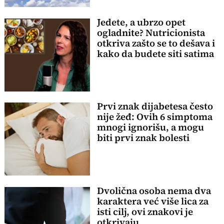
Jedete, a ubrzo opet
ogladnite? Nutricionista
otkriva zašto se to dešava i
kako da budete siti satima
Prvi znak dijabetesa često
nije žeđ: Ovih 6 simptoma
mnogi ignorišu, a mogu
biti prvi znak bolesti
Dvolična osoba nema dva
karaktera već više lica za
isti cilj, ovi znakovi je
otkrivaju