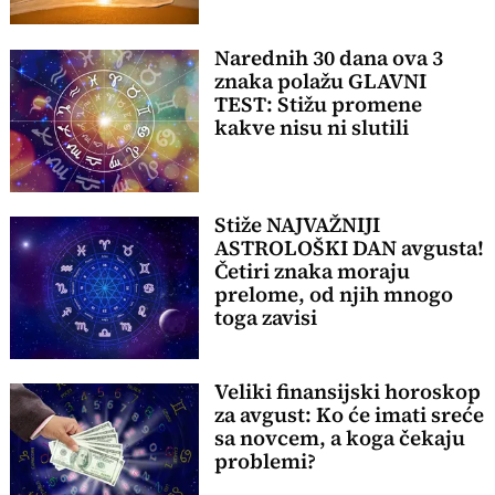
Narednih 30 dana ova 3
znaka polažu GLAVNI
TEST: Stižu promene
kakve nisu ni slutili
Stiže NAJVAŽNIJI
ASTROLOŠKI DAN avgusta!
Četiri znaka moraju
prelome, od njih mnogo
toga zavisi
Veliki finansijski horoskop
za avgust: Ko će imati sreće
sa novcem, a koga čekaju
problemi?