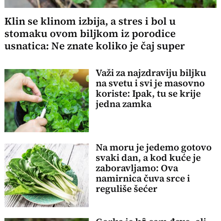
Klin se klinom izbija, a stres i bol u
stomaku ovom biljkom iz porodice
usnatica: Ne znate koliko je čaj super
Važi za najzdraviju biljku
na svetu i svi je masovno
koriste: Ipak, tu se krije
jedna zamka
Na moru je jedemo gotovo
svaki dan, a kod kuće je
zaboravljamo: Ova
namirnica čuva srce i
reguliše šećer