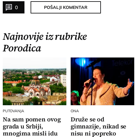
0
POŠALJI KOMENTAR
Najnovije iz rubrike
Porodica
PUTOVANJA
ONA
Na sam pomen ovog
Druže se od
grada u Srbiji,
gimnazije, nikad se
mnogima misli idu
nisu ni popreko