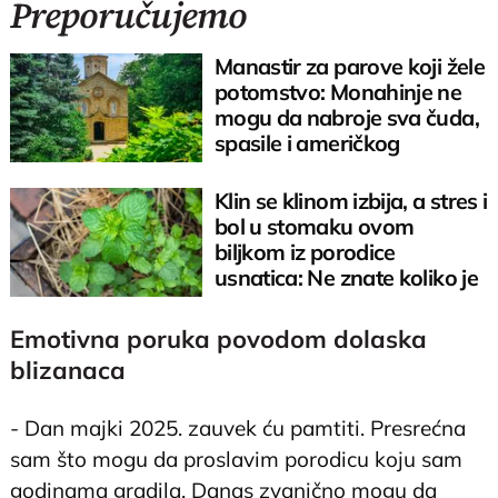
Preporučujemo
Manastir za parove koji žele
potomstvo: Monahinje ne
mogu da nabroje sva čuda,
spasile i američkog
ambasadora
Klin se klinom izbija, a stres i
bol u stomaku ovom
biljkom iz porodice
usnatica: Ne znate koliko je
čaj super
Emotivna poruka povodom dolaska
blizanaca
- Dan majki 2025. zauvek ću pamtiti. Presrećna
sam što mogu da proslavim porodicu koju sam
godinama gradila. Danas zvanično mogu da