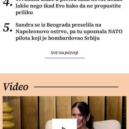
4.
lakše nego ikad Evo kako da ne propustite
priliku
5.
Sandra se iz Beograda preselila na
Napoleonovo ostrvo, pa tu upoznala NATO
pilota koji je bombardovao Srbiju
SVE NAJNOVIJE
Video