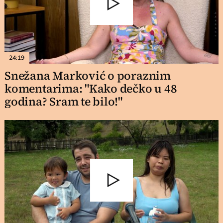
24:19
Snežana Marković o poraznim
komentarima: "Kako dečko u 48
godina? Sram te bilo!"