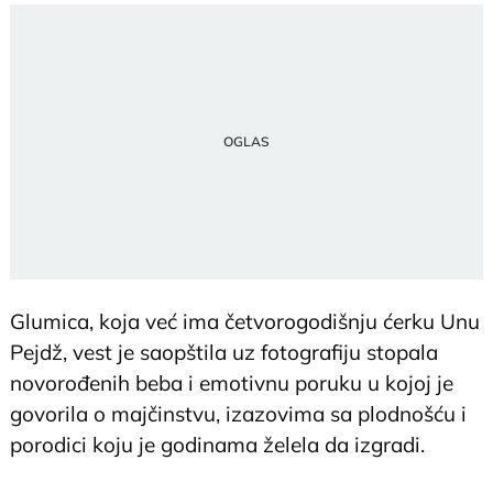
Glumica, koja već ima četvorogodišnju ćerku Unu
Pejdž, vest je saopštila uz fotografiju stopala
novorođenih beba i emotivnu poruku u kojoj je
govorila o majčinstvu, izazovima sa plodnošću i
porodici koju je godinama želela da izgradi.