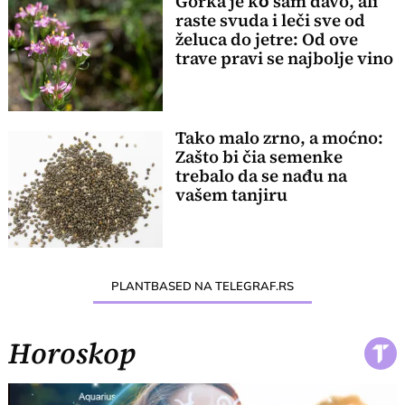
Gorka je kȏ sam đavo, ali
raste svuda i leči sve od
želuca do jetre: Od ove
trave pravi se najbolje vino
Tako malo zrno, a moćno:
Zašto bi čia semenke
trebalo da se nađu na
vašem tanjiru
PLANTBASED NA TELEGRAF.RS
Horoskop