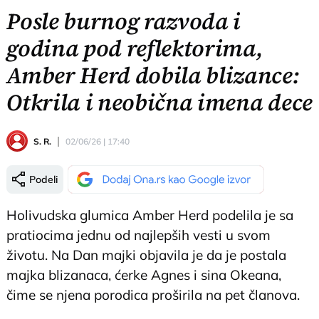
Posle burnog razvoda i
godina pod reflektorima,
Amber Herd dobila blizance:
Otkrila i neobična imena dece
S. R.
02/06/26 | 17:40
Podeli
Holivudska glumica Amber Herd podelila je sa
pratiocima jednu od najlepših vesti u svom
životu. Na Dan majki objavila je da je postala
majka blizanaca, ćerke Agnes i sina Okeana,
čime se njena porodica proširila na pet članova.