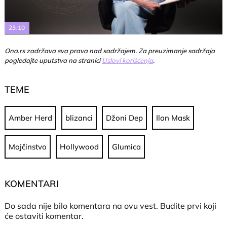
Video
23:10
Ona.rs zadržava sva prava nad sadržajem. Za preuzimanje sadržaja
pogledajte uputstva na stranici
Uslovi korišćenja
.
TEME
Amber Herd
blizanci
Džoni Dep
Ilon Mask
Majčinstvo
Hollywood
Glumica
KOMENTARI
Do sada nije bilo komentara na ovu vest.
Budite prvi koji
će ostaviti komentar.