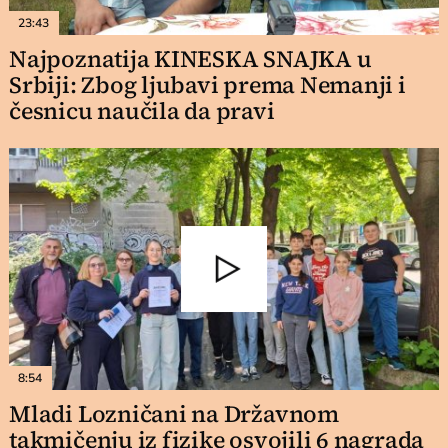
23:43
Najpoznatija KINESKA SNAJKA u
Srbiji: Zbog ljubavi prema Nemanji i
česnicu naučila da pravi
8:54
Mladi Lozničani na Državnom
takmičenju iz fizike osvojili 6 nagrada