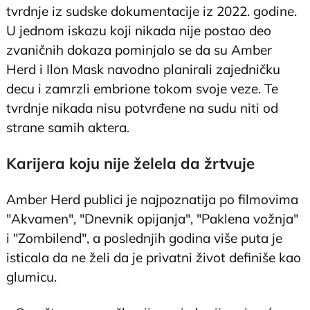
tvrdnje iz sudske dokumentacije iz 2022. godine.
U jednom iskazu koji nikada nije postao deo
zvaničnih dokaza pominjalo se da su Amber
Herd i Ilon Mask navodno planirali zajedničku
decu i zamrzli embrione tokom svoje veze. Te
tvrdnje nikada nisu potvrđene na sudu niti od
strane samih aktera.
Karijera koju nije želela da žrtvuje
Amber Herd publici je najpoznatija po filmovima
"Akvamen", "Dnevnik opijanja", "Paklena vožnja"
i "Zombilend", a poslednjih godina više puta je
isticala da ne želi da je privatni život definiše kao
glumicu.