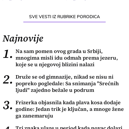
SVE VESTI IZ RUBRIKE PORODICA
Najnovije
1.
Na sam pomen ovog grada u Srbiji,
mnogima misli idu odmah prema jezeru,
koje se u njegovoj blizini nalazi
2.
Druže se od gimnazije, nikad se nisu ni
popreko pogledale: Sa snimanja "Srećnih
ljudi" zajedno bežale u podrum
3.
Frizerka objasnila kada plava kosa dodaje
godine: Jedan trik je ključan, a mnoge žene
ga zanemaruju
Tri znaka ulaze u period kada novac dolazi