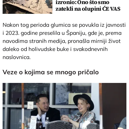
izronio: Ono što smo
zatekli na olupini ĆE VAS
IZNENADITI
Nakon tog perioda glumica se povukla iz javnosti
i 2023. godine preselila u Španiju, gde je, prema
navodima stranih medija, pronašla mirniji život
daleko od holivudske buke i svakodnevnih
naslovnica.
Veze o kojima se mnogo pričalo