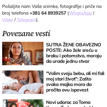
Pošaljite nam Vaše snimke, fotografije i priče na
broj telefona
+381 64 8939257
(
WhatsApp
/
Viber
/
Telegram
).
Povezane vesti
SUTRA ŽENE OBAVEZNO
POSTE: Ako žele sreću u
braku i potomstvo, moraju
da urade jednu stvar
"Volim svoju bebu, ali mi fali
moj stari život": Zašto
svaka majka mora da
pročita ovu ispovest
Novi udarac za Toma