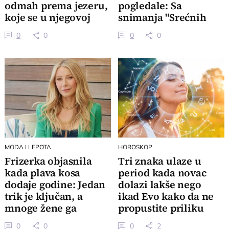
odmah prema jezeru,
pogledale: Sa
koje se u njegovoj
snimanja "Srećnih
blizini nalazi
ljudi" zajedno bežale
0
0
0
0
u podrum
MODA I LEPOTA
HOROSKOP
Frizerka objasnila
Tri znaka ulaze u
kada plava kosa
period kada novac
dodaje godine: Jedan
dolazi lakše nego
trik je ključan, a
ikad Evo kako da ne
mnoge žene ga
propustite priliku
zanemaruju
0
0
0
2