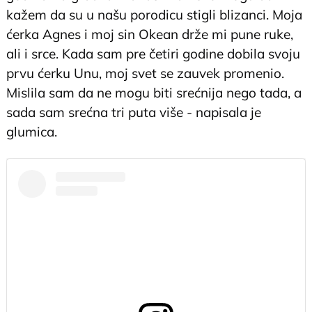
kažem da su u našu porodicu stigli blizanci. Moja
ćerka Agnes i moj sin Okean drže mi pune ruke,
ali i srce. Kada sam pre četiri godine dobila svoju
prvu ćerku Unu, moj svet se zauvek promenio.
Mislila sam da ne mogu biti srećnija nego tada, a
sada sam srećna tri puta više - napisala je
glumica.