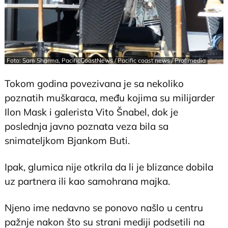
Foto: Sam Sharma, PacificCoastNews / Pacific coast news / Profimedia
Tokom godina povezivana je sa nekoliko
poznatih muškaraca, među kojima su milijarder
Ilon Mask i galerista Vito Šnabel, dok je
poslednja javno poznata veza bila sa
snimateljkom Bjankom Buti.
Ipak, glumica nije otkrila da li je blizance dobila
uz partnera ili kao samohrana majka.
Njeno ime nedavno se ponovo našlo u centru
pažnje nakon što su strani mediji podsetili na