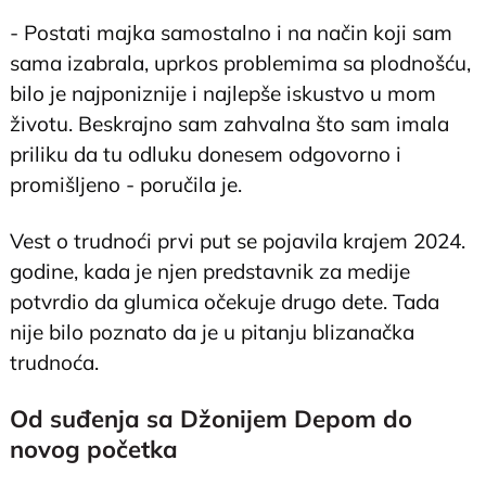
- Postati majka samostalno i na način koji sam
sama izabrala, uprkos problemima sa plodnošću,
bilo je najponiznije i najlepše iskustvo u mom
životu. Beskrajno sam zahvalna što sam imala
priliku da tu odluku donesem odgovorno i
promišljeno - poručila je.
Vest o trudnoći prvi put se pojavila krajem 2024.
godine, kada je njen predstavnik za medije
potvrdio da glumica očekuje drugo dete. Tada
nije bilo poznato da je u pitanju blizanačka
trudnoća.
Od suđenja sa Džonijem Depom do
novog početka