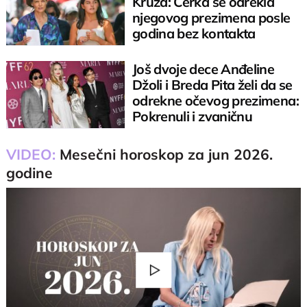
Kruza: Ćerka se odrekla
njegovog prezimena posle
godina bez kontakta
Još dvoje dece Anđeline
Džoli i Breda Pita želi da se
odrekne očevog prezimena:
Pokrenuli i zvaničnu
proceduru
VIDEO:
Mesečni horoskop za jun 2026.
godine
Play