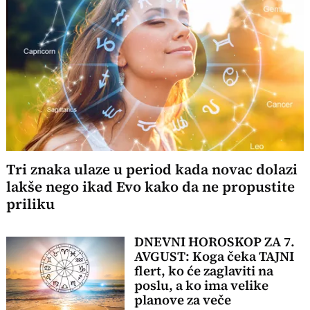
Tri znaka ulaze u period kada novac dolazi
lakše nego ikad Evo kako da ne propustite
priliku
DNEVNI HOROSKOP ZA 7.
AVGUST: Koga čeka TAJNI
flert, ko će zaglaviti na
poslu, a ko ima velike
planove za veče