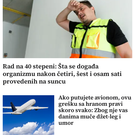
Rad na 40 stepeni: Šta se događa
organizmu nakon četiri, šest i osam sati
provedenih na suncu
Ako putujete avionom, ovu
grešku sa hranom pravi
skoro svako: Zbog nje vas
danima muče džet-leg i
umor