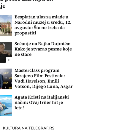
je
Besplatan ulaz za mlade u
Narodni muzej u sredu, 12.
avgusta: Šta ne treba da
propustiti
Sećanje na Rajka Dujmića:
Kako je stvarao pesme koje
ne stare
Masterclass program
Sarajevo Film Festivala:
Vudi Harelson, Emili
Votson, Dijego Luna, Asgar
Farhadi....
Agata Kristi na italijanski
način: Ovaj triler hit je
leta!
KULTURA NA TELEGRAF.RS