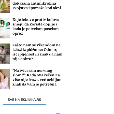
dokazana antimikrobna
svojstva i pomaže kod akni
i gljivica
Koje lekove protiv bolova
smeju da koriste dojilje i
kada je potreban poseban
oprez
Zašto nam se vikendom ne
izlazi iz pidžame: Odmor,
iscrpljenost ili znak da nam
nije dobro?
"Na ivici sam nervnog
sloma": Kada ova rečenica
više nije fraza, već ozbiljan
znak da vam je potrebna
pomoć
SVE NA EKLINIKA.RS