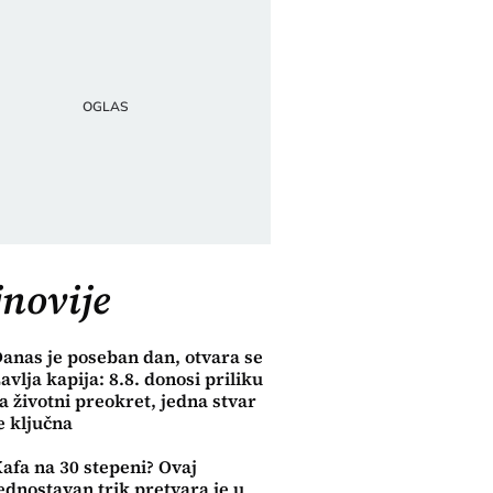
novije
anas je poseban dan, otvara se
avlja kapija: 8.8. donosi priliku
a životni preokret, jedna stvar
e ključna
afa na 30 stepeni? Ovaj
ednostavan trik pretvara je u