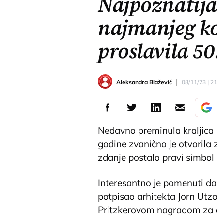
Najpoznatija
najmanjeg k
proslavila 5
Aleksandra Blažević
08/11/23 | 2
Nedavno preminula kraljica 
godine zvanično je otvorila
zdanje postalo pravi simbol
Interesantno je pomenuti da
potpisao arhitekta Jorn Utzo
Pritzkerovom nagradom za ar