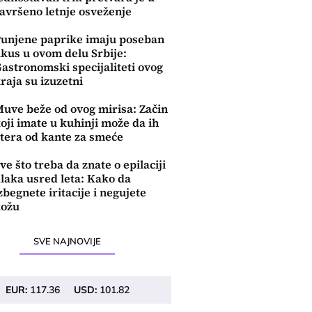
avršeno letnje osveženje
unjene paprike imaju poseban
kus u ovom delu Srbije:
astronomski specijaliteti ovog
raja su izuzetni
uve beže od ovog mirisa: Začin
oji imate u kuhinji može da ih
tera od kante za smeće
ve što treba da znate o epilaciji
laka usred leta: Kako da
zbegnete iritacije i negujete
kožu
SVE NAJNOVIJE
EUR:
117.36
USD:
101.82