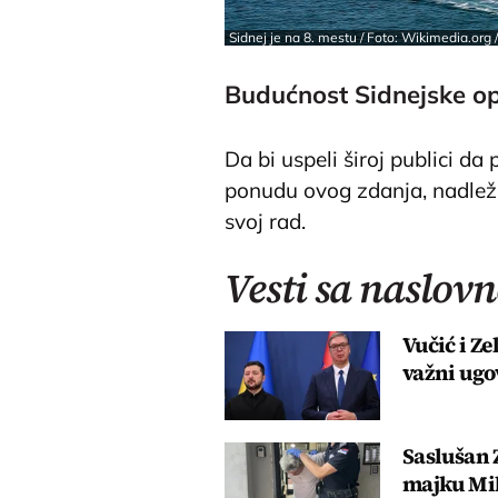
Sidnej je na 8. mestu / Foto: Wikimedia.org /
Budućnost Sidnejske o
Da bi uspeli široj publici d
ponudu ovog zdanja, nadležn
svoj rad.
Vesti sa naslovn
Vučić i Ze
važni ugo
Saslušan 
majku Mil