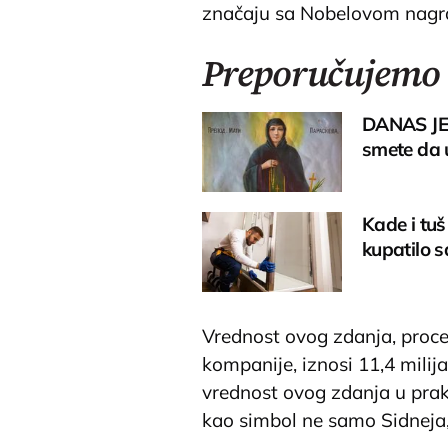
značaju sa Nobelovom nag
Preporučujemo
DANAS JE
smete da u
Kade i tuš
kupatilo s
Vrednost ovog zdanja, proce
kompanije, iznosi 11,4 mili
vrednost ovog zdanja u prak
kao simbol ne samo Sidneja, 