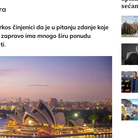
sećan
ra
rkos činjenici da je u pitanju zdanje koje
a, zapravo ima mnogo širu ponudu
ti
.