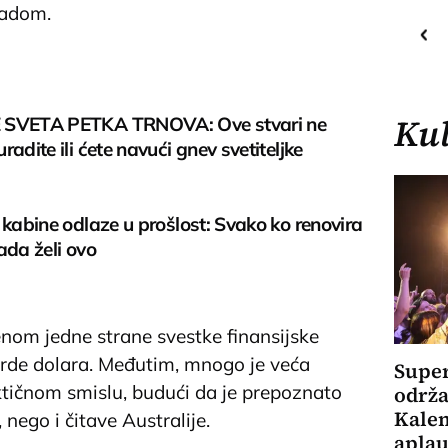
radom.
30
C
o
Priština
Kul
 SVETA PETKA TRNOVA: Ove stvari ne
radite ili ćete navući gnev svetiteljke
 kabine odlaze u prošlost: Svako ko renovira
ada želi ovo
nom jedne strane svestke finansijske
jarde dolara. Međutim, mnogo je veća
Super
tičnom smislu, budući da je prepoznato
održa
Kale
nego i čitave Australije.
aplau