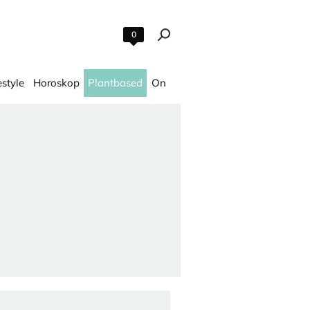
0
estyle
Horoskop
Plantbased
On