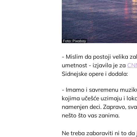
Foto: Pixabay
- Mislim da postoji velika 
umetnost - izjavila je za
CN
Sidnejske opere i dodala:
- Imamo i savremenu muziku
kojima učešće uzimaju i loka
namenjen deci. Zapravo, sva
nešto što vas zanima.
Ne treba zaboraviti ni to da