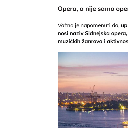
Opera, a nije samo ope
Važno je napomenuti da,
up
nosi naziv Sidnejska oper
muzičkih žanrova i aktivnos