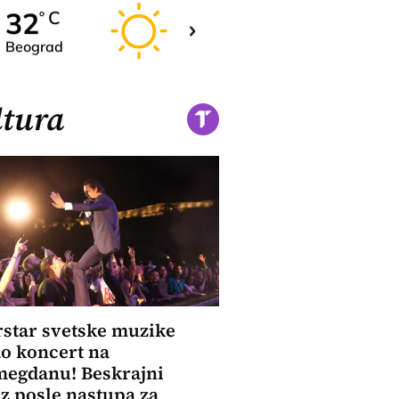
32
32
C
C
o
o
Beograd
Novi Sad
tura
star svetske muzike
o koncert na
megdanu! Beskrajni
z posle nastupa za