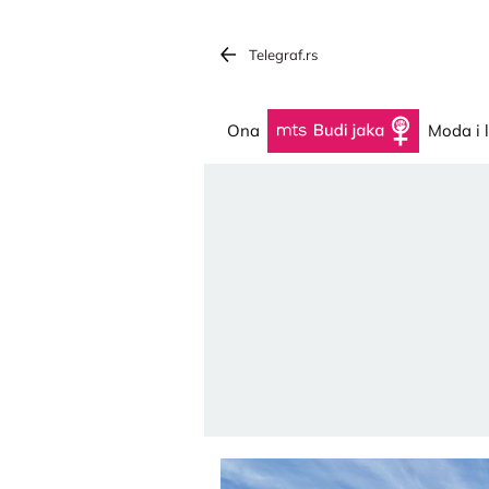
Telegraf.rs
Ona
Budi jaka
Moda i 