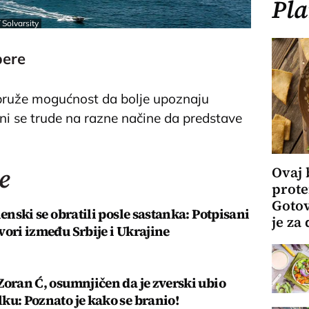
Pla
 Solvarsity
pere
a pruže mogućnost da bolje upoznaju
i se trude na razne načine da predstave
e
Ovaj 
prote
Gotov
lenski se obratili posle sastanka: Potpisani
je za
vori između Srbije i Ukrajine
Zoran Ć, osumnjičen da je zverski ubio
ku: Poznato je kako se branio!