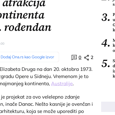
 atrakcija
s
ontinenta
3.
P
u
0. rođendan
G
k
4.
M
1:00
k
o
0
2
5.
S
d
Elizabeta Druga na dan 20. oktobra 1973.
i
 zgradu Opere u Sidneju. Vremenom je to
 najmanjeg kontinenta,
Australije
.
 je projekat za ovo velelepno zdanje
n, inače Danac. Nešto kasnije je ovenčan i
hitekturu, koja se može uporediti po