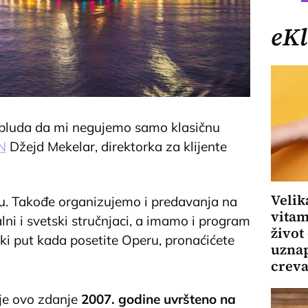
eKl
zabluda da mi negujemo samo klasičnu
N
Džejd Mekelar, direktorka za klijente
Velik
. Takođe organizujemo i predavanja na
vitam
lni i svetski stručnjaci, a imamo i program
život
ki put kada posetite Operu, pronaćićete
uznap
crev
 je ovo zdanje
2007. godine uvršteno na