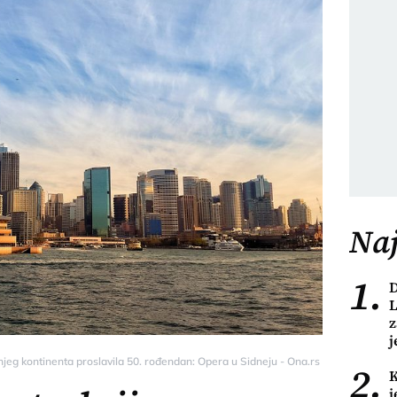
Naj
1.
D
L
z
j
njeg kontinenta proslavila 50. rođendan: Opera u Sidneju - Ona.rs
2.
K
j