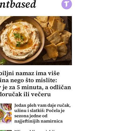
ntbased
biljni namaz ima više
ina nego što mislite:
 je za 5 minuta, a odličan
 doručak ili večeru
Jedan pleh vam daje ručak,
užinu i slatkiš: Počela je
sezona jedne od
najjeftinijih namirnica