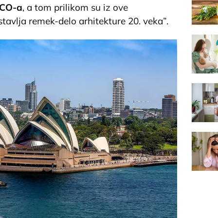
SCO-a
, a tom prilikom su iz ove
stavlja remek-delo arhitekture 20. veka”.