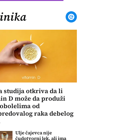
inika
a studija otkriva da li
in D može da produži
 obolelima od
redovalog raka debelog
a
Ulje čajevca nije
čudotvorni lek, ali ima