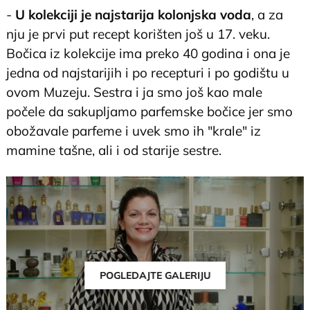
-
U kolekciji je najstarija kolonjska voda
, a za
nju je prvi put recept korišten još u 17. veku.
Bočica iz kolekcije ima preko 40 godina i ona je
jedna od najstarijih i po recepturi i po godištu u
ovom Muzeju. Sestra i ja smo još kao male
počele da sakupljamo parfemske bočice jer smo
obožavale parfeme i uvek smo ih "krale" iz
mamine tašne, ali i od starije sestre.
POGLEDAJTE GALERIJU