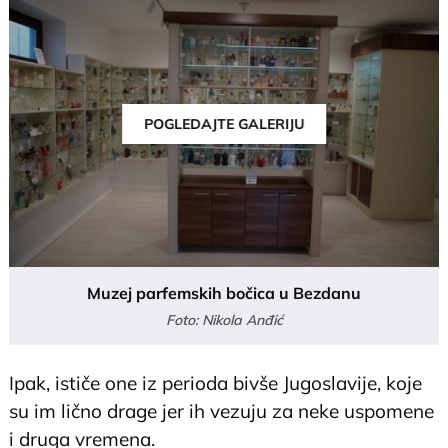
POGLEDAJTE GALERIJU
Muzej parfemskih bočica u Bezdanu
Foto: Nikola Anđić
Ipak, ističe one iz perioda bivše Jugoslavije, koje
su im lično drage jer ih vezuju za neke uspomene
i druga vremena.