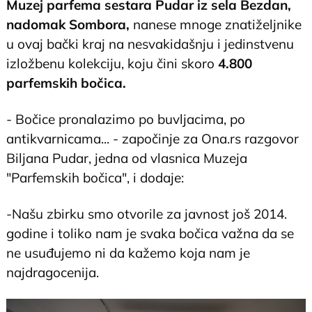
Muzej parfema sestara Pudar iz sela Bezdan,
nadomak Sombora,
nanese mnoge znatiželjnike
u ovaj bački kraj na nesvakidašnju i jedinstvenu
izložbenu kolekciju, koju čini skoro
4.800
parfemskih bočica.
- Bočice pronalazimo po buvljacima, po
antikvarnicama... - započinje za Ona.rs razgovor
Biljana Pudar, jedna od vlasnica Muzeja
"Parfemskih bočica", i dodaje:
-Našu zbirku smo otvorile za javnost još 2014.
godine i toliko nam je svaka bočica važna da se
ne usuđujemo ni da kažemo koja nam je
najdragocenija.