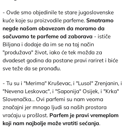
- Ovde smo objedinile te stare jugoslovenske
kuće koje su proizvodile parfeme.
Smatramo
negde našom obavezom da moramo da
sačuvamo te parfeme od zaborava
- ističe
Biljana i dodaje da im se na taj način
"produžava" život, iako će tek možda za
dvadeset godina da postane pravi rariret i biće
sve teže da se pronađu.
- Tu su i "Merima" Kruševac, i "Lusol" Zrenjanin, i
"Nevena Leskovac", i "Saponija" Osijek, i "Krka"
Slovenačka... Ovi parfemi su nam veoma
značajni jer mnogo ljudi sa naših prostora
vraćaju u prošlost.
Parfem je pravi vremeplom
koji nam najbolje može vratiti sećanja
.