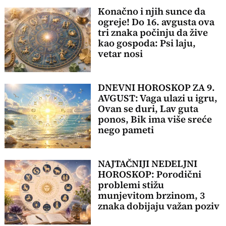
Konačno i njih sunce da
ogreje! Do 16. avgusta ova
tri znaka počinju da žive
kao gospoda: Psi laju,
vetar nosi
DNEVNI HOROSKOP ZA 9.
AVGUST: Vaga ulazi u igru,
Ovan se duri, Lav guta
ponos, Bik ima više sreće
nego pameti
NAJTAČNIJI NEDELJNI
HOROSKOP: Porodični
problemi stižu
munjevitom brzinom, 3
znaka dobijaju važan poziv