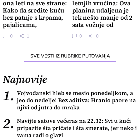
ona leti na sve strane:
letnjih vrućina: Ova
Kako da sredite kuću
planina udaljena je
bez patnje s krpama,
tek nešto manje od 2
pajalicama,
sata vožnje od
usisivačem
Beograda
0
1
0
0
SVE VESTI IZ RUBRIKE PUTOVANJA
Najnovije
1.
Vojvođanski hleb se mesio ponedeljkom, a
jeo do nedelje! Bez aditiva: Hranio paore na
njivi od jutra do mraka
2.
Navijte satove večeras na 22.32: Svi u kući
pripazite šta pričate i šta smerate, jer neko i
vama radi o glavi