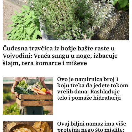
Čudesna travčica iz božje bašte raste u
Vojvodini: Vraća snagu u noge, izbacuje
šlajm, tera komarce i miševe
Ovo je namirnica broj 1
koju treba da jedete tokom
vrelih dana: Rashlađuje
telo i pomaže hidrataciji
Ovaj biljni namaz ima više
proteina nego što mislite: