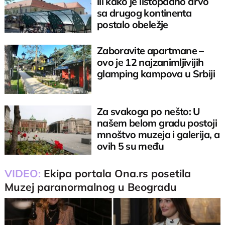
ili kako je listopadno drvo
sa drugog kontinenta
postalo obeležje
vojvođanskog grada
Zaboravite apartmane –
ovo je 12 najzanimljivijih
glamping kampova u Srbiji
Za svakoga po nešto: U
našem belom gradu postoji
mnoštvo muzeja i galerija, a
ovih 5 su među
najzanimljivijim
VIDEO:
Ekipa portala Ona.rs posetila
Muzej paranormalnog u Beogradu