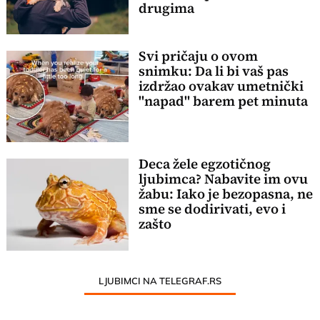
drugima
Svi pričaju o ovom
snimku: Da li bi vaš pas
izdržao ovakav umetnički
"napad" barem pet minuta
Deca žele egzotičnog
ljubimca? Nabavite im ovu
žabu: Iako je bezopasna, ne
sme se dodirivati, evo i
zašto
LJUBIMCI NA TELEGRAF.RS