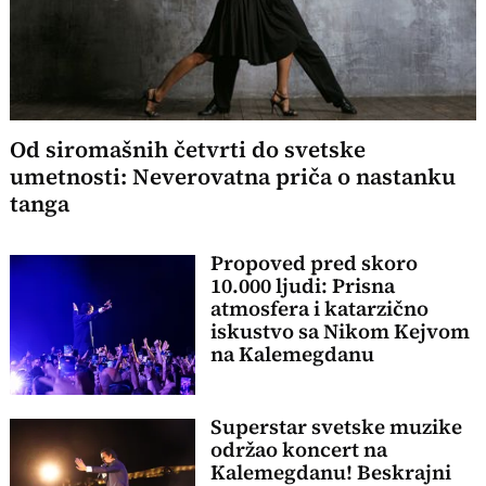
Od siromašnih četvrti do svetske
umetnosti: Neverovatna priča o nastanku
tanga
Propoved pred skoro
10.000 ljudi: Prisna
atmosfera i katarzično
iskustvo sa Nikom Kejvom
na Kalemegdanu
Superstar svetske muzike
održao koncert na
Kalemegdanu! Beskrajni