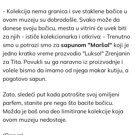
- Kolekcija nema granica i sve staklene bočice u
ovom muzeju su dobrodošle. Svako može da
donese svoju bočicu, mesta u vitrini će uvek biti
za njih - ističe kolekcionarka i otkriva: - Trenutno
smo u potrazi smo za
sapunom "Maršal"
koji je
jedno kratko vreme prozvodio "Luksol" Zrenjanin
za Tita. Povukli su ga naravno iz proizvodnje i
volele bismo da imamo od njega makar kutiju, a
pogotovo sapun.
Zato, sledeći put kada potrošite svoj omiljeni
parfem, stanite pre nego što bacite bočicu.
Možda je baš ona deo limitirane kolekcije koja
ovom muzeju nedostaje.