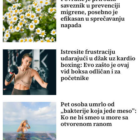
saveznik u prevenciji
migrene, posebno je
efikasan u sprečavanju
napada
Istresite frustraciju
udarajući u džak uz kardio
boxing: Evo zašto je ovaj
vid boksa odličan i za
početnike
Pet osoba umrlo od
„bakterije koja jede meso”:
Ko ne bi smeo u more sa
otvorenom ranom