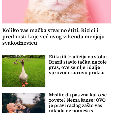
Koliko vas mačka stvarno štiti: Rizici i
prednosti koje već ovog vikenda menjaju
svakodnevicu
Etika ili tradicija na stolu:
Brazil stavio tačku na foie
gras, ove zemlje i dalje
sprovode surovu praksu
Mislite da pas zna kako se
zovete? Nema šanse: OVO
je pravi razlog zašto vas
nikada ne pomeša s