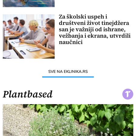
Za školski uspeh i
društveni život tinejdžera
san je važniji od ishrane,
vežbanja i ekrana, utvrdili
naučnici
SVE NA EKLINIKA.RS
Plantbased