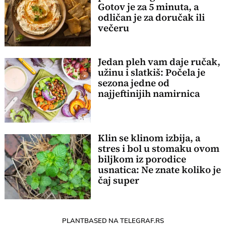
Gotov je za 5 minuta, a
odličan je za doručak ili
večeru
Jedan pleh vam daje ručak,
užinu i slatkiš: Počela je
sezona jedne od
najjeftinijih namirnica
Klin se klinom izbija, a
stres i bol u stomaku ovom
biljkom iz porodice
usnatica: Ne znate koliko je
čaj super
PLANTBASED NA TELEGRAF.RS