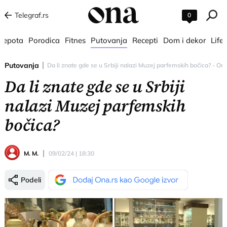
Telegraf.rs
0
 lepota
Porodica
Fitnes
Putovanja
Recepti
Dom i dekor
Lifes
Putovanja
Da li znate gde se u Srbiji nalazi Muzej parfemskih bočica? - Ona
Da li znate gde se u Srbiji
nalazi Muzej parfemskih
bočica?
M. M.
09/02/24 | 18:30
Podeli