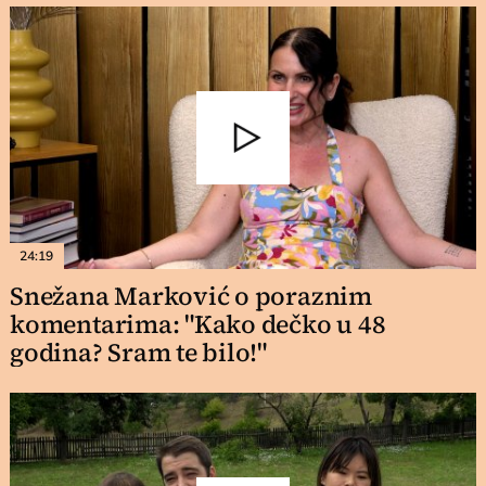
24:19
Snežana Marković o poraznim
komentarima: "Kako dečko u 48
godina? Sram te bilo!"