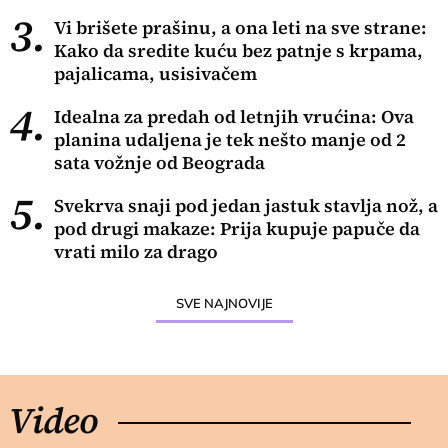
3.
Vi brišete prašinu, a ona leti na sve strane:
Kako da sredite kuću bez patnje s krpama,
pajalicama, usisivačem
4.
Idealna za predah od letnjih vrućina: Ova
planina udaljena je tek nešto manje od 2
sata vožnje od Beograda
5.
Svekrva snaji pod jedan jastuk stavlja nož, a
pod drugi makaze: Prija kupuje papuče da
vrati milo za drago
SVE NAJNOVIJE
Video