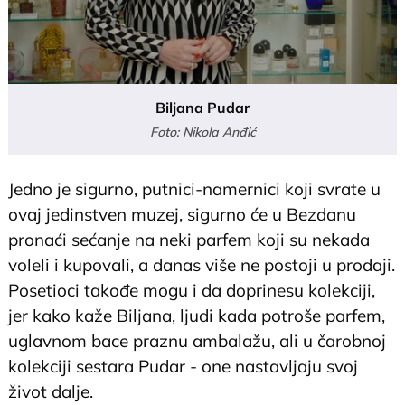
Biljana Pudar
Foto: Nikola Anđić
Jedno je sigurno, putnici-namernici koji svrate u
ovaj jedinstven muzej, sigurno će u Bezdanu
pronaći sećanje na neki parfem koji su nekada
voleli i kupovali, a danas više ne postoji u prodaji.
Posetioci takođe mogu i da doprinesu kolekciji,
jer kako kaže Biljana, ljudi kada potroše parfem,
uglavnom bace praznu ambalažu, ali u čarobnoj
kolekciji sestara Pudar - one nastavljaju svoj
život dalje.