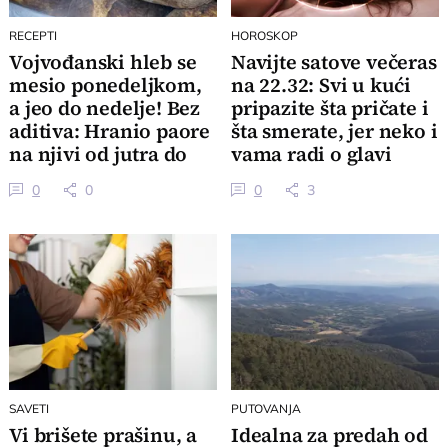
RECEPTI
HOROSKOP
Vojvođanski hleb se
Navijte satove večeras
mesio ponedeljkom,
na 22.32: Svi u kući
a jeo do nedelje! Bez
pripazite šta pričate i
aditiva: Hranio paore
šta smerate, jer neko i
na njivi od jutra do
vama radi o glavi
mraka
0
0
0
3
SAVETI
PUTOVANJA
Vi brišete prašinu, a
Idealna za predah od