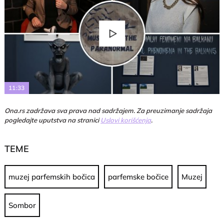
Play
Video
11:33
Ona.rs zadržava sva prava nad sadržajem. Za preuzimanje sadržaja
pogledajte uputstva na stranici
Uslovi korišćenja
.
TEME
muzej parfemskih bočica
parfemske bočice
Muzej
Sombor