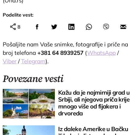
(Ona.rs)
Podelite vest:
8
Pošaljite nam Vaše snimke, fotografije i priče na
broj telefona
+381 64 8939257
(
WhatsApp
/
Viber
/
Telegram
).
Povezane vesti
Kažu da je najmirniji grad u
Srbiji, ali njegova priča krije
mnogo više od fijakera i
drvoreda
Iz daleke Amerike u Bačku