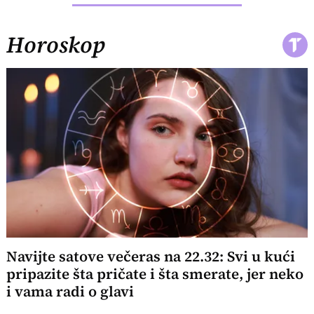
Horoskop
Navijte satove večeras na 22.32: Svi u kući
pripazite šta pričate i šta smerate, jer neko
i vama radi o glavi