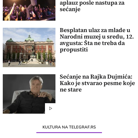
aplauz posle nastupa za
sećanje
Besplatan ulaz za mlade u
Narodni muzej u sredu, 12.
avgusta: Šta ne treba da
propustiti
Sećanje na Rajka Dujmića:
Kako je stvarao pesme koje
ne stare
KULTURA NA TELEGRAF.RS