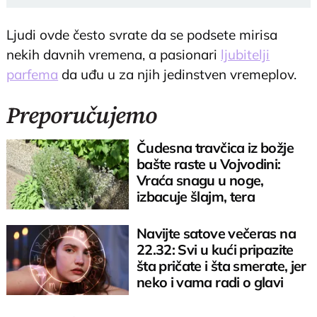
Ljudi ovde često svrate da se podsete mirisa
nekih davnih vremena, a pasionari
ljubitelji
parfema
da uđu u za njih jedinstven vremeplov.
Preporučujemo
Čudesna travčica iz božje
bašte raste u Vojvodini:
Vraća snagu u noge,
izbacuje šlajm, tera
komarce i miševe
Navijte satove večeras na
22.32: Svi u kući pripazite
šta pričate i šta smerate, jer
neko i vama radi o glavi