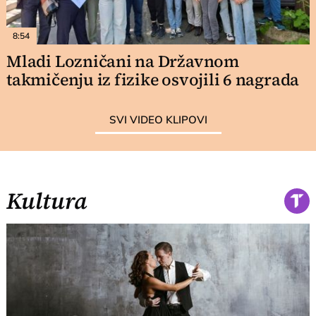
8:54
Mladi Lozničani na Državnom
takmičenju iz fizike osvojili 6 nagrada
SVI VIDEO KLIPOVI
Kultura