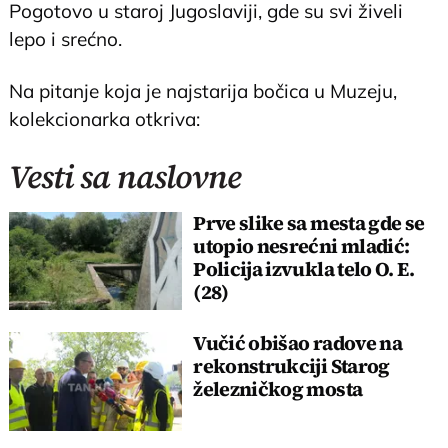
Pogotovo u staroj Jugoslaviji, gde su svi živeli
lepo i srećno.
Na pitanje koja je najstarija bočica u Muzeju,
kolekcionarka otkriva:
Vesti sa naslovne
Prve slike sa mesta gde se
utopio nesrećni mladić:
Policija izvukla telo O. E.
(28)
Vučić obišao radove na
rekonstrukciji Starog
železničkog mosta