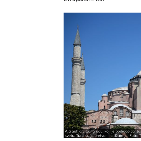
Aja Sofija u Carigradu, koji je podigao car J
svetu. Turci su je pretvorili u džamiju. Foto: