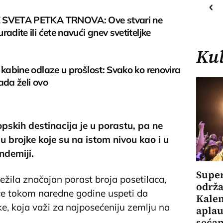
28
C
Priština
 SVETA PETKA TRNOVA: Ove stvari ne
radite ili ćete navući gnev svetiteljke
Kul
 kabine odlaze u prošlost: Svako ko renovira
ada želi ovo
pskih destinacija je u porastu, pa ne
u brojke koje su na istom nivou kao i u
ndemiji.
Super
ežila značajan porast broja posetilaca,
održa
će tokom naredne godine uspeti da
Kale
, koja važi za najposećeniju zemlju na
aplau
sećan