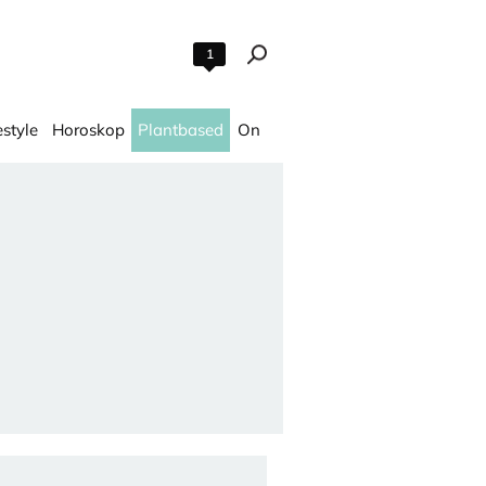
1
estyle
Horoskop
Plantbased
On