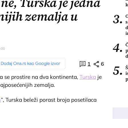
 ne, Turska je jedna
nijih zemalja u
3.
O
s
d
i
4.
Č
1:00
p
d
1
6
5.
Š
i
a se prostire na dva kontinenta,
Turska
je
p
ajposećenijih zemalja.
m
”, Turska beleži porast broja posetilaca
o