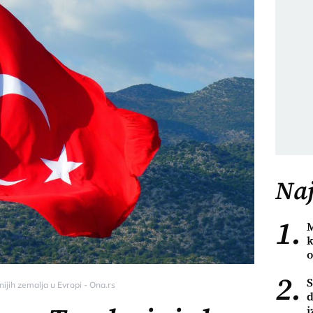
Naj
1.
M
k
o
2.
S
ijih zemalja u Evropi - Ona.rs
d
i