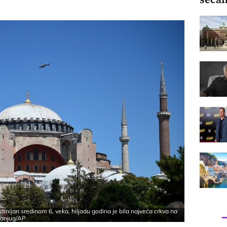
ustinijan sredinom 6. veka, hiljadu godina je bila najveća crkva na
 Tanjug/AP