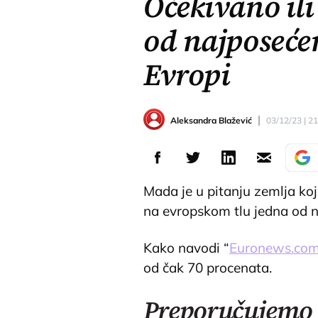
Očekivano ili
od najposeće
Evropi
Aleksandra Blažević
03/12/23 | 2
Mada je u pitanju zemlja koj
na evropskom tlu jedna od n
Kako navodi “
Euronews.co
od čak 70 procenata.
Preporučujemo