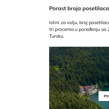
Porast broja posetilaca
Istini za volju, broj posetil
tri procenta u poređenju sa 
Tursku.
PO