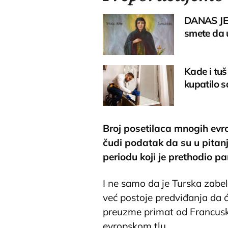
DANAS JE
smete da u
Kade i tuš
kupatilo s
Broj posetilaca mnogih evro
čudi podatak da su u pitanj
periodu koji je prethodio pa
I ne samo da je Turska zabel
već postoje predviđanja da 
preuzme primat od Francuske
evropskom tlu.