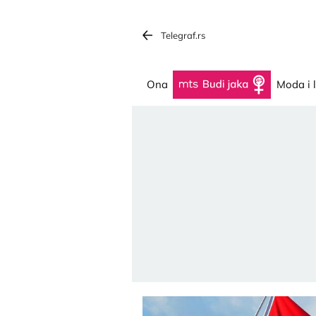
Telegraf.rs
Ona
Budi jaka
Moda i 