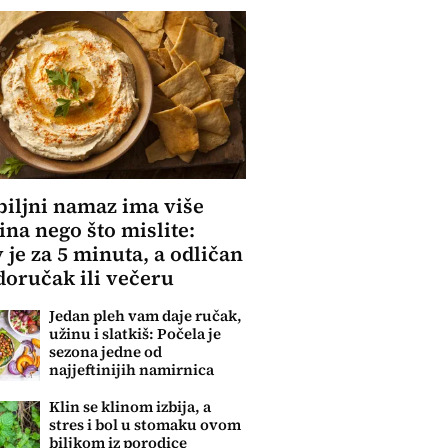
biljni namaz ima više
ina nego što mislite:
 je za 5 minuta, a odličan
 doručak ili večeru
Jedan pleh vam daje ručak,
užinu i slatkiš: Počela je
sezona jedne od
najjeftinijih namirnica
Klin se klinom izbija, a
stres i bol u stomaku ovom
biljkom iz porodice