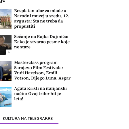
Besplatan ulaz za mlade u
Narodni muzej u sredu, 12.
avgusta: Šta ne treba da
propustiti
Sećanje na Rajka Dujmića:
Kako je stvarao pesme koje
ne stare
Masterclass program
Sarajevo Film Festivala:
Vudi Harelson, Emili
Votson, Dijego Luna, Asgar
Farhadi....
Agata Kristi na italijanski
način: Ovaj triler hit je
leta!
KULTURA NA TELEGRAF.RS