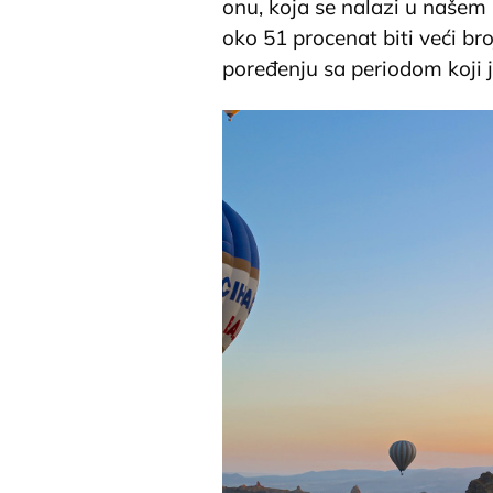
onu, koja se nalazi u našem
oko 51 procenat biti veći br
poređenju sa periodom koji 