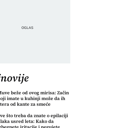
novije
uve beže od ovog mirisa: Začin
oji imate u kuhinji može da ih
tera od kante za smeće
ve što treba da znate o epilaciji
laka usred leta: Kako da
zbegnete iritacije i negujete