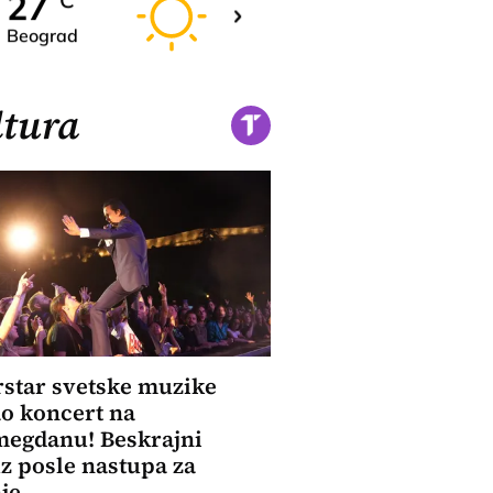
28
27
C
C
Beograd
Novi Sad
tura
star svetske muzike
o koncert na
megdanu! Beskrajni
z posle nastupa za
je