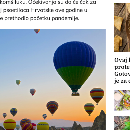
 komšiluku. Očekivanja su da će čak za
oj psoetilaca Hrvatske ove godine u
je prethodio početku pandemije.
Ovaj 
prote
Gotov
je za