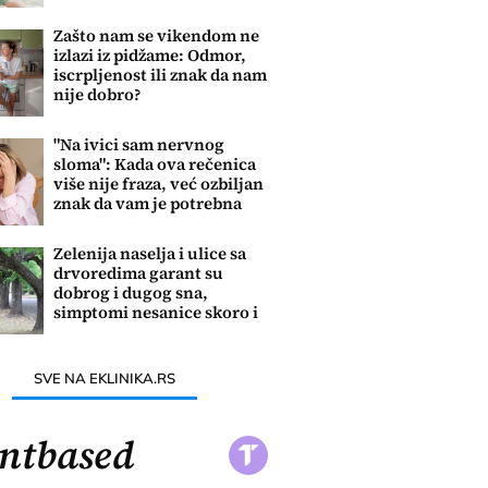
Zašto nam se vikendom ne
izlazi iz pidžame: Odmor,
iscrpljenost ili znak da nam
nije dobro?
"Na ivici sam nervnog
sloma": Kada ova rečenica
više nije fraza, već ozbiljan
znak da vam je potrebna
pomoć
Zelenija naselja i ulice sa
drvoredima garant su
dobrog i dugog sna,
simptomi nesanice skoro i
da ne postoje
SVE NA EKLINIKA.RS
ntbased