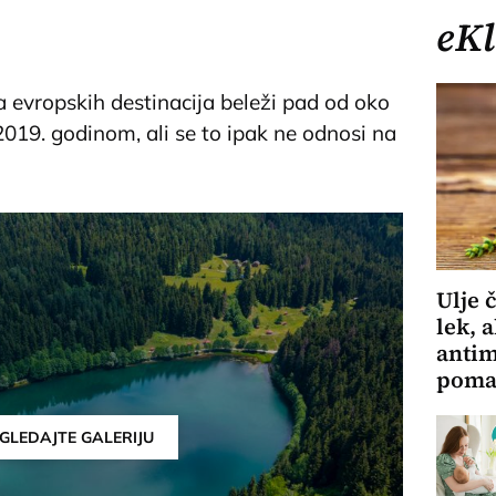
eKl
aca evropskih destinacija beleži pad od oko
2019. godinom, ali se to ipak ne odnosi na
Ulje 
lek, 
antim
pomaž
GLEDAJTE GALERIJU