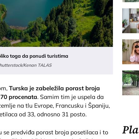
liko toga da ponudi turistima
Shutterstock/Kenan TALAS
nom,
Turska je zabeležila porast broja
 70 procenata
. Samim tim je uspela da
emlje na tlu Evrope, Francusku i Španiju,
etilaca od 33, odnosno 31 posto.
Pla
 se predviđa porast broja posetilaca i to