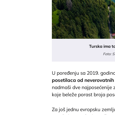
Turska ima to
Foto: 
U poređenju sa 2019. godi
posetilaca od neverovatnih
nadmaši dve najposećenije z
koje beleže porast broja pos
Za još jednu evropsku zemlju