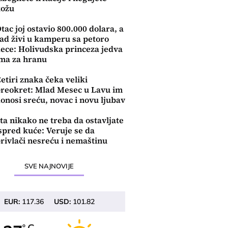
kožu
tac joj ostavio 800.000 dolara, a
ad živi u kamperu sa petoro
ece: Holivudska princeza jedva
ma za hranu
etiri znaka čeka veliki
reokret: Mlad Mesec u Lavu im
onosi sreću, novac i novu ljubav
ta nikako ne treba da ostavljate
spred kuće: Veruje se da
rivlači nesreću i nemaštinu
SVE NAJNOVIJE
EUR:
117.36
USD:
101.82
o
o