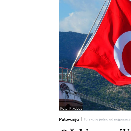
Foto: Pixabay
Putovanja
Turska je jedna od najposećen