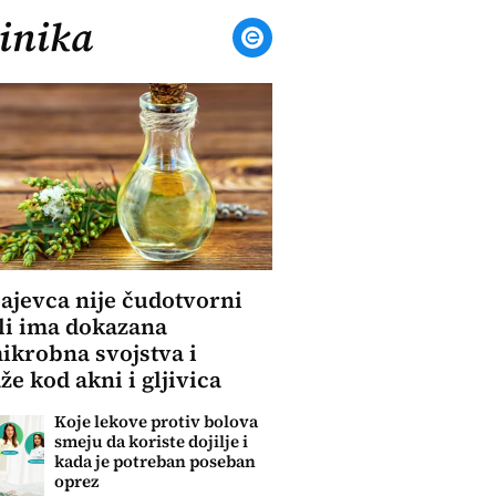
inika
čajevca nije čudotvorni
ali ima dokazana
ikrobna svojstva i
e kod akni i gljivica
Koje lekove protiv bolova
smeju da koriste dojilje i
kada je potreban poseban
oprez