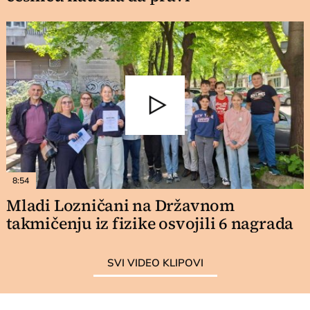
8:54
Mladi Lozničani na Državnom
takmičenju iz fizike osvojili 6 nagrada
SVI VIDEO KLIPOVI