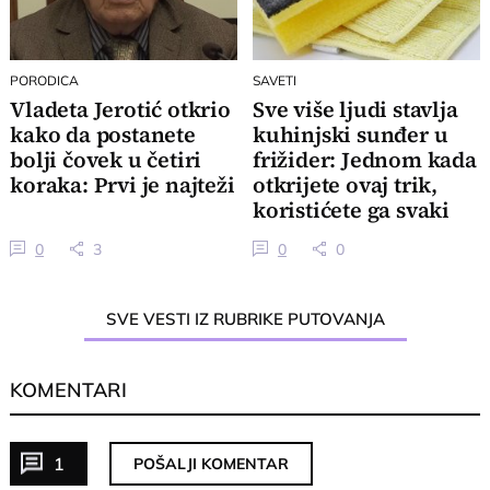
PORODICA
SAVETI
Vladeta Jerotić otkrio
Sve više ljudi stavlja
kako da postanete
kuhinjski sunđer u
bolji čovek u četiri
frižider: Jednom kada
koraka: Prvi je najteži
otkrijete ovaj trik,
koristićete ga svaki
put
0
3
0
0
SVE VESTI IZ RUBRIKE PUTOVANJA
KOMENTARI
1
POŠALJI KOMENTAR