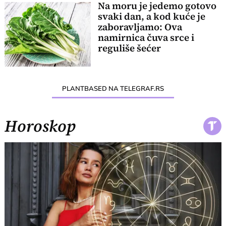
Na moru je jedemo gotovo
svaki dan, a kod kuće je
zaboravljamo: Ova
namirnica čuva srce i
reguliše šećer
PLANTBASED NA TELEGRAF.RS
Horoskop