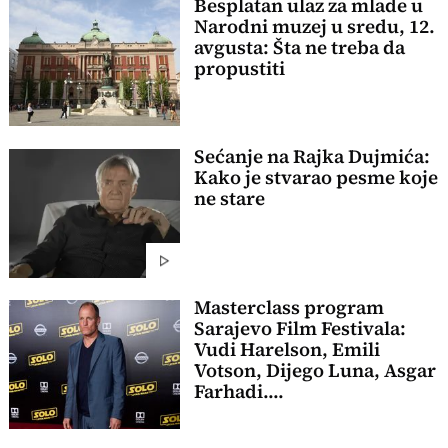
Besplatan ulaz za mlade u
Narodni muzej u sredu, 12.
avgusta: Šta ne treba da
propustiti
Sećanje na Rajka Dujmića:
Kako je stvarao pesme koje
ne stare
Masterclass program
Sarajevo Film Festivala:
Vudi Harelson, Emili
Votson, Dijego Luna, Asgar
Farhadi....