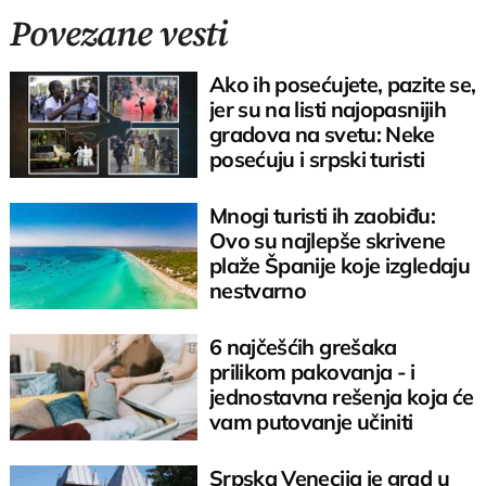
Povezane vesti
Ako ih posećujete, pazite se,
jer su na listi najopasnijih
gradova na svetu: Neke
posećuju i srpski turisti
Mnogi turisti ih zaobiđu:
Ovo su najlepše skrivene
plaže Španije koje izgledaju
nestvarno
6 najčešćih grešaka
prilikom pakovanja - i
jednostavna rešenja koja će
vam putovanje učiniti
mnogo lakšim
Srpska Venecija je grad u