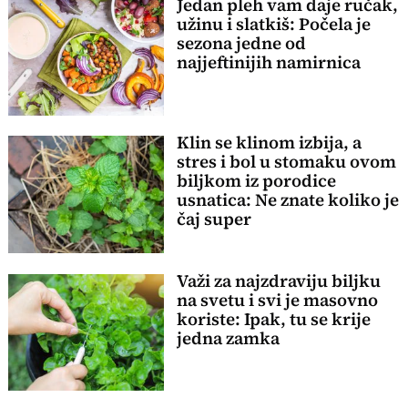
Jedan pleh vam daje ručak,
užinu i slatkiš: Počela je
sezona jedne od
najjeftinijih namirnica
Klin se klinom izbija, a
stres i bol u stomaku ovom
biljkom iz porodice
usnatica: Ne znate koliko je
čaj super
Važi za najzdraviju biljku
na svetu i svi je masovno
koriste: Ipak, tu se krije
jedna zamka