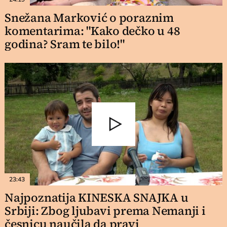
Snežana Marković o poraznim
komentarima: "Kako dečko u 48
godina? Sram te bilo!"
23:43
Najpoznatija KINESKA SNAJKA u
Srbiji: Zbog ljubavi prema Nemanji i
česnicu naučila da pravi