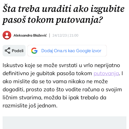
Šta treba uraditi ako izgubite
pasoš tokom putovanja?
Aleksandra Blažević
24/12/23 | 21:00
Podeli
Iskustvo koje se može svrstati u vrlo neprijatno
definitivno je gubitak pasoša tokom
putovanja
. I
ako mislite da se to vama nikako ne može
dogoditi, prosto zato što vodite računa o svojim
ličnim stvarima, možda bi ipak trebalo da
razmislite još jednom.