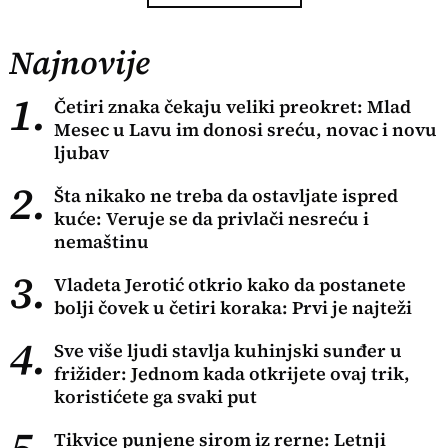
Najnovije
1.
Četiri znaka čekaju veliki preokret: Mlad
Mesec u Lavu im donosi sreću, novac i novu
ljubav
2.
Šta nikako ne treba da ostavljate ispred
kuće: Veruje se da privlači nesreću i
nemaštinu
3.
Vladeta Jerotić otkrio kako da postanete
bolji čovek u četiri koraka: Prvi je najteži
4.
Sve više ljudi stavlja kuhinjski sunđer u
frižider: Jednom kada otkrijete ovaj trik,
koristićete ga svaki put
5.
Tikvice punjene sirom iz rerne: Letnji