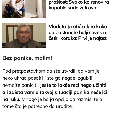
prošlost: Svako ko renovira
kupatilo sada želi ovo
Vladeta Jerotić otkrio kako
da postanete bolji čovek u
četiri koraka: Prvi je najteži
Bez panike, molim!
Pod pretpostavkom da ste utvrdili da vam je
neko ukrao pasoš ili ste ga negde izgubili,
nemojte paničiti.
Jeste to lakše reći nego učiniti,
ali zaista vam u takvoj situaciji panika neće ići
na ruku.
Mnogo je bolja opcija da razmislite o
tome šta je potrebno da uradite.