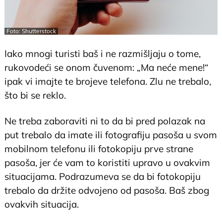
Foto: Shutterstock
Iako mnogi turisti baš i ne razmišljaju o tome,
rukovodeći se onom čuvenom: „Ma neće mene!“
ipak vi imajte te brojeve telefona. Zlu ne trebalo,
što bi se reklo.
Ne treba zaboraviti ni to da bi pred polazak na
put trebalo da imate ili fotografiju pasoša u svom
mobilnom telefonu ili fotokopiju prve strane
pasoša, jer će vam to koristiti upravo u ovakvim
situacijama. Podrazumeva se da bi fotokopiju
trebalo da držite odvojeno od pasoša. Baš zbog
ovakvih situacija.