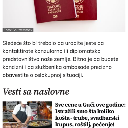
Foto: Shutterstock
Sledeće što bi trebalo da uradite jeste da
kontaktirate konzularno ili diplomatsko
predstavništvo naše zemlje. Bitno je da budete
koncizni i da službenika ambasade precizno
obavestite o celokupnoj situaciji.
Vesti sa naslovne
Sve cene u Guči ove godine:
Istražili smo šta koliko
košta - trube, svadbarski
kupus, roštilj, pečenje!