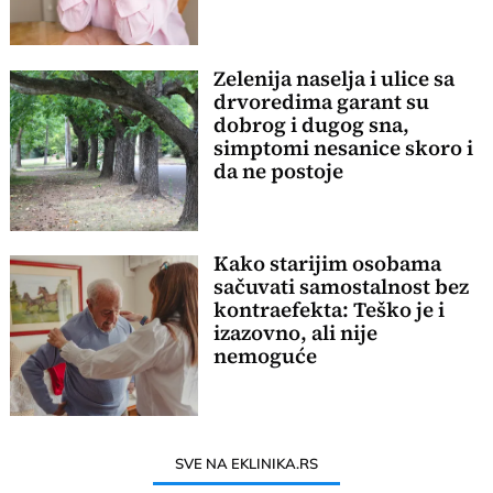
Zelenija naselja i ulice sa
drvoredima garant su
dobrog i dugog sna,
simptomi nesanice skoro i
da ne postoje
Kako starijim osobama
sačuvati samostalnost bez
kontraefekta: Teško je i
izazovno, ali nije
nemoguće
SVE NA EKLINIKA.RS