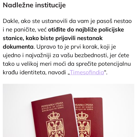
Nadležne institucije
Dakle, ako ste ustanovili da vam je pasoš nestao
i ne paničite, već
otiđite do najbliže policijske
stanice, kako biste prijavili nestanak
dokumenta
. Upravo to je prvi korak, koji je
ujedno i najvažniji za vašu bezbednosti, jer ćete
tako u velikoj meri moći da sprečite potencijalnu
krađu identiteta, navodi „
Timesofindia
“.