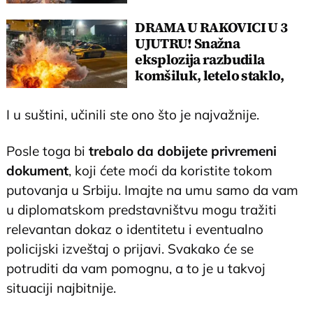
DRAMA U RAKOVICI U 3
UJUTRU! Snažna
eksplozija razbudila
komšiluk, letelo staklo,
ostao krater u asfaltu!
I u suštini, učinili ste ono što je najvažnije.
Posle toga bi
trebalo da dobijete privremeni
dokument
, koji ćete moći da koristite tokom
putovanja u Srbiju. Imajte na umu samo da vam
u diplomatskom predstavništvu mogu tražiti
relevantan dokaz o identitetu i eventualno
policijski izveštaj o prijavi. Svakako će se
potruditi da vam pomognu, a to je u takvoj
situaciji najbitnije.