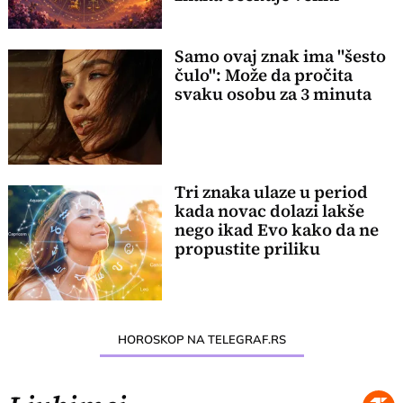
preokret
Samo ovaj znak ima "šesto
čulo": Može da pročita
svaku osobu za 3 minuta
Tri znaka ulaze u period
kada novac dolazi lakše
nego ikad Evo kako da ne
propustite priliku
HOROSKOP NA TELEGRAF.RS