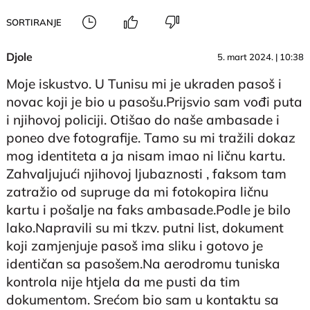
SORTIRANJE
Djole
5. mart 2024. | 10:38
Moje iskustvo. U Tunisu mi je ukraden pasoš i
novac koji je bio u pasošu.Prijsvio sam vođi puta
i njihovoj policiji. Otišao do naše ambasade i
poneo dve fotografije. Tamo su mi tražili dokaz
mog identiteta a ja nisam imao ni ličnu kartu.
Zahvaljujući njihovoj ljubaznosti , faksom tam
zatražio od supruge da mi fotokopira ličnu
kartu i pošalje na faks ambasade.Podle je bilo
lako.Napravili su mi tkzv. putni list, dokument
koji zamjenjuje pasoš ima sliku i gotovo je
identičan sa pasošem.Na aerodromu tuniska
kontrola nije htjela da me pusti da tim
dokumentom. Srećom bio sam u kontaktu sa