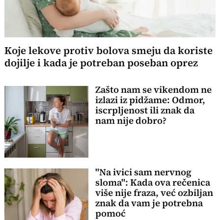
Koje lekove protiv bolova smeju da koriste
dojilje i kada je potreban poseban oprez
Zašto nam se vikendom ne
izlazi iz pidžame: Odmor,
iscrpljenost ili znak da
nam nije dobro?
"Na ivici sam nervnog
sloma": Kada ova rečenica
više nije fraza, već ozbiljan
znak da vam je potrebna
pomoć