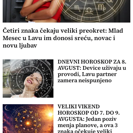
Četiri znaka čekaju veliki preokret: Mlad
Mesec u Lavu im donosi sreću, novac i
novu ljubav
DNEVNI HOROSKOP ZA 8.
AVGUST: Device uživaju u
provodi, Lavu partner
zamera neispunjeno
VELIKI VIKEND
HOROSKOP OD 7. DO 9.
AVGUSTA: Jedan poziv
menja planove, a ova 3
znaka očekuje veliki