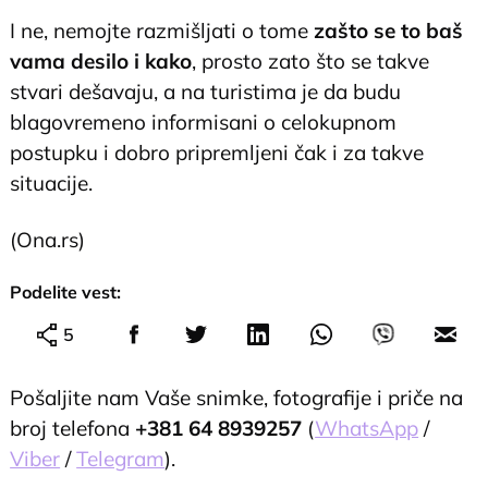
I ne, nemojte razmišljati o tome
zašto se to baš
vama desilo i kako
, prosto zato što se takve
stvari dešavaju, a na turistima je da budu
blagovremeno informisani o celokupnom
postupku i dobro pripremljeni čak i za takve
situacije.
(Ona.rs)
Podelite vest:
5
Pošaljite nam Vaše snimke, fotografije i priče na
broj telefona
+381 64 8939257
(
WhatsApp
/
Viber
/
Telegram
).