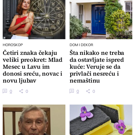
HOROSKOP
DOM I DEKOR
Četiri znaka čekaju
Šta nikako ne treba
veliki preokret: Mlad
da ostavljate ispred
Mesec u Lavu im
kuće: Veruje se da
donosi sreću, novac i
privlači nesreću i
novu ljubav
nemaštinu
0
0
0
0