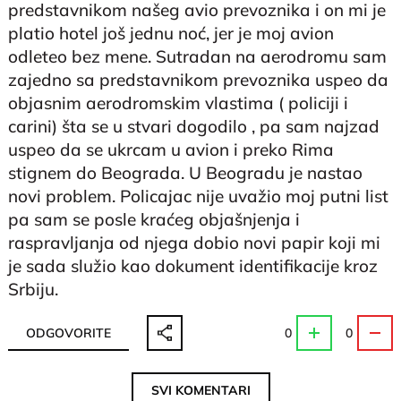
predstavnikom našeg avio prevoznika i on mi je
platio hotel još jednu noć, jer je moj avion
odleteo bez mene. Sutradan na aerodromu sam
zajedno sa predstavnikom prevoznika uspeo da
objasnim aerodromskim vlastima ( policiji i
carini) šta se u stvari dogodilo , pa sam najzad
uspeo da se ukrcam u avion i preko Rima
stignem do Beograda. U Beogradu je nastao
novi problem. Policajac nije uvažio moj putni list
pa sam se posle kraćeg objašnjenja i
raspravljanja od njega dobio novi papir koji mi
je sada služio kao dokument identifikacije kroz
Srbiju.
ODGOVORITE
0
0
SVI KOMENTARI