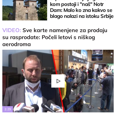
kom postoji i "naš" Notr
Dam: Malo ko zna kakvo se
blago nalazi na istoku Srbije
VIDEO:
Sve karte namenjene za prodaju
su rasprodate: Počeli letovi s niškog
aerodroma
Play
Video
2:29