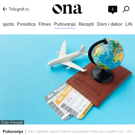
Telegraf.rs
1
 lepota
Porodica
Fitnes
Putovanja
Recepti
Dom i dekor
Lifes
Foto: Freepik
Putovanja
Ako izgubite pasoš tokom putovanja treba da uradite ovo - Ona.