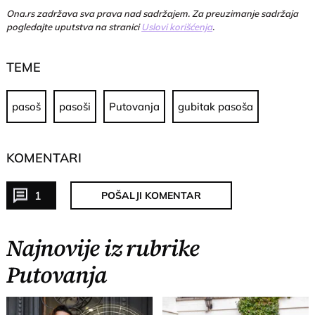
Ona.rs zadržava sva prava nad sadržajem. Za preuzimanje sadržaja
pogledajte uputstva na stranici
Uslovi korišćenja
.
TEME
pasoš
pasoši
Putovanja
gubitak pasoša
KOMENTARI
1
POŠALJI KOMENTAR
Najnovije iz rubrike
Putovanja