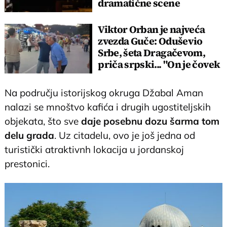
dramatične scene
uznemirile prestonicu
Viktor Orban je najveća
zvezda Guče: Oduševio
Srbe, šeta Dragačevom,
priča srpski... "On je čovek
legenda"
Na području istorijskog okruga Džabal Aman
nalazi se mnoštvo kafića i drugih ugostiteljskih
objekata, što sve
daje posebnu dozu šarma tom
delu grada
. Uz citadelu, ovo je još jedna od
turistički atraktivnh lokacija u jordanskoj
prestonici.