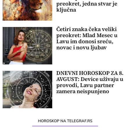
preokret, jedna stvar je
ključna
Četiri znaka čeka veliki
preokret: Mlad Mesec u
Lavu im donosi sreću,
novac i novu ljubav
DNEVNI HOROSKOP ZA 8.
AVGUST: Device uživaju u
provodi, Lavu partner
zamera neispunjeno
HOROSKOP NA TELEGRAF.RS