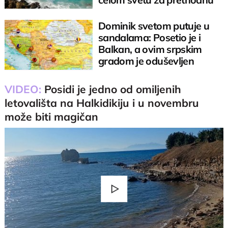
godinu
Dominik svetom putuje u
sandalama: Posetio je i
Balkan, a ovim srpskim
gradom je oduševljen
VIDEO:
Posidi je jedno od omiljenih
letovališta na Halkidikiju i u novembru
može biti magičan
Play
Video