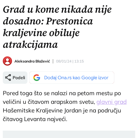
Grad u kome nikada nije
dosadno: Prestonica
kraljevine obiluje
atrakcijama
Aleksandra Blažević
08/01/24 | 13:15
Podeli
Pored toga što se nalazi na petom mestu po
veličini u čitavom arapskom svetu,
glavni grad
Hašemitske Kraljevine Jordan je na području
čitavog Levanta najveći.