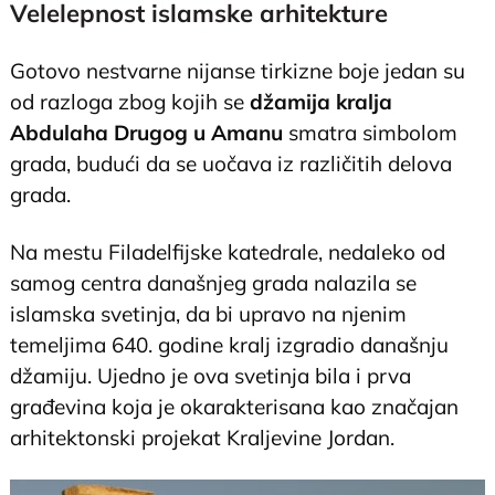
Velelepnost islamske arhitekture
Gotovo nestvarne nijanse tirkizne boje jedan su
od razloga zbog kojih se
džamija kralja
Abdulaha Drugog u Amanu
smatra simbolom
grada, budući da se uočava iz različitih delova
grada.
Na mestu Filadelfijske katedrale, nedaleko od
samog centra današnjeg grada nalazila se
islamska svetinja, da bi upravo na njenim
temeljima 640. godine kralj izgradio današnju
džamiju. Ujedno je ova svetinja bila i prva
građevina koja je okarakterisana kao značajan
arhitektonski projekat Kraljevine Jordan.