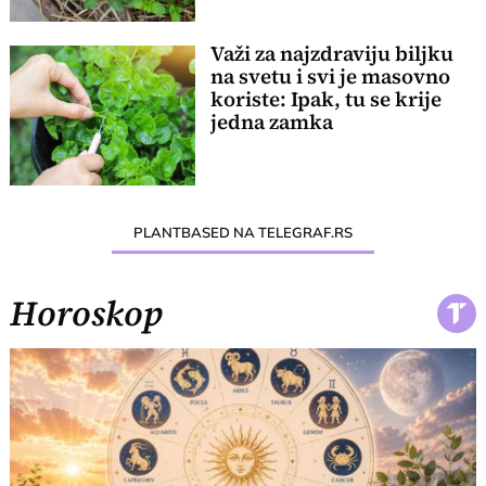
Važi za najzdraviju biljku
na svetu i svi je masovno
koriste: Ipak, tu se krije
jedna zamka
PLANTBASED NA TELEGRAF.RS
Horoskop