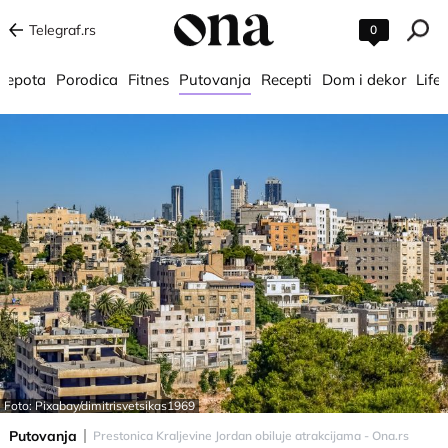
Telegraf.rs
0
 lepota
Porodica
Fitnes
Putovanja
Recepti
Dom i dekor
Lifes
Foto: Pixabay/dimitrisvetsikas1969
Putovanja
Prestonica Kraljevine Jordan obiluje atrakcijama - Ona.rs