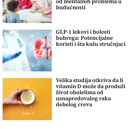
od mentalnih problema u
budućnosti
GLP-1 lekovi i bolesti
bubrega: Potencijalne
koristi i šta kažu stručnjaci
Velika studija otkriva da li
vitamin D može da produži
život obolelima od
uznapredovalog raka
debelog creva