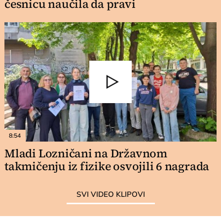
česnicu naučila da pravi
8:54
Mladi Lozničani na Državnom
takmičenju iz fizike osvojili 6 nagrada
SVI VIDEO KLIPOVI