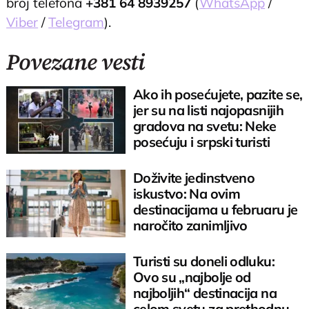
broj telefona
+381 64 8939257
(
WhatsApp
/
Viber
/
Telegram
).
Povezane vesti
Ako ih posećujete, pazite se,
jer su na listi najopasnijih
gradova na svetu: Neke
posećuju i srpski turisti
Doživite jedinstveno
iskustvo: Na ovim
destinacijama u februaru je
naročito zanimljivo
Turisti su doneli odluku:
Ovo su „najbolje od
najboljih“ destinacija na
celom svetu za prethodnu