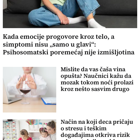
Kada emocije progovore kroz telo, a
simptomi nisu „samo u glavi“:
Psihosomatski poremećaj nije izmišljotina
Mislite da vas čaša vina
opušta? Naučnici kažu da
mozak tokom noći prolazi
kroz nešto sasvim drugo
Način na koji deca pričaju
o stresu i teškim
događajima otkriva rizik