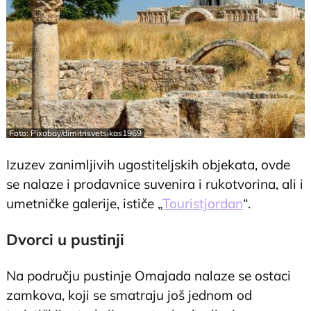
Foto: Pixabay/dimitrisvetsikas1969
Izuzev zanimljivih ugostiteljskih objekata, ovde
se nalaze i prodavnice suvenira i rukotvorina, ali i
umetničke galerije, ističe „
Touristjordan
“.
Dvorci u pustinji
Na području pustinje Omajada nalaze se ostaci
zamkova, koji se smatraju još jednom od