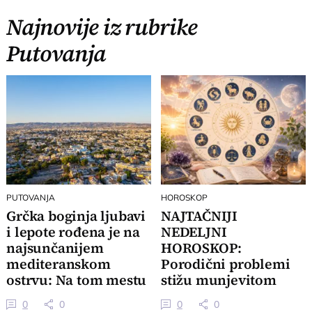
Najnovije iz rubrike
Putovanja
PUTOVANJA
HOROSKOP
Grčka boginja ljubavi
NAJTAČNIJI
i lepote rođena je na
NEDELJNI
najsunčanijem
HOROSKOP:
mediteranskom
Porodični problemi
ostrvu: Na tom mestu
stižu munjevitom
je i čuvena plaža
brzinom, 3 znaka
0
0
0
0