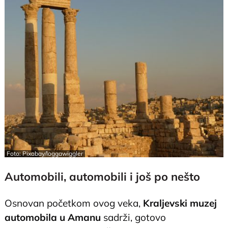
Foto: Pixabay/loggawiggler
Automobili, automobili i još po nešto
Osnovan početkom ovog veka,
Kraljevski muzej
automobila u Amanu
sadrži, gotovo