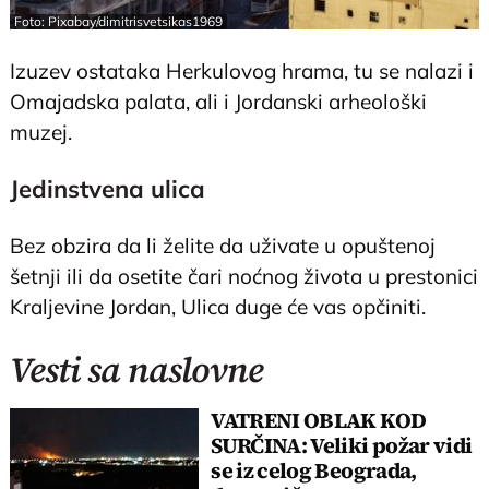
Foto: Pixabay/dimitrisvetsikas1969
Izuzev ostataka Herkulovog hrama, tu se nalazi i
Omajadska palata, ali i Jordanski arheološki
muzej.
Jedinstvena ulica
Bez obzira da li želite da uživate u opuštenoj
šetnji ili da osetite čari noćnog života u prestonici
Kraljevine Jordan, Ulica duge će vas opčiniti.
Vesti sa naslovne
VATRENI OBLAK KOD
SURČINA: Veliki požar vidi
se iz celog Beograda,