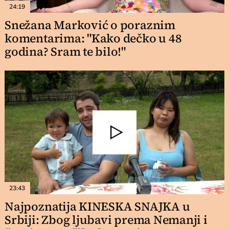
24:19
Snežana Marković o poraznim
komentarima: "Kako dečko u 48
godina? Sram te bilo!"
23:43
Najpoznatija KINESKA SNAJKA u
Srbiji: Zbog ljubavi prema Nemanji i