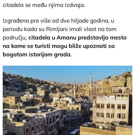
citadela se među njima izdvaja.
Izgrađena pre više od dve hiljade godina, u
periodu kada su Rimljani imali vlast na tom
području,
citadela u Amanu predstavlja mesto
na kome se turisti mogu bliže upoznati sa
bogatom istorijom grada
.