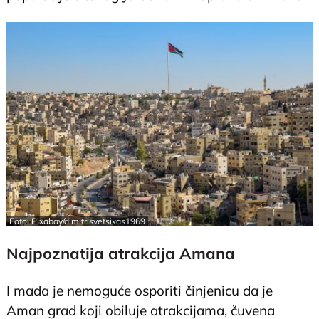
Foto: Pixabay/dimitrisvetsikas1969
Najpoznatija atrakcija Amana
I mada je nemoguće osporiti činjenicu da je
Aman grad koji obiluje atrakcijama, čuvena