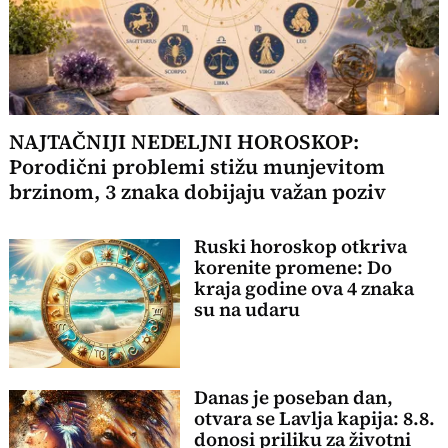
NAJTAČNIJI NEDELJNI HOROSKOP:
Porodični problemi stižu munjevitom
brzinom, 3 znaka dobijaju važan poziv
Ruski horoskop otkriva
korenite promene: Do
kraja godine ova 4 znaka
su na udaru
Danas je poseban dan,
otvara se Lavlja kapija: 8.8.
donosi priliku za životni