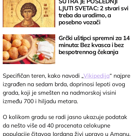
SUTRA JE POSLEDNJI
LJUTI SVETAC: 2 stvari svi
treba da uradimo, a
posebno vozači
Grčki uštipci spremni za 14
minuta: Bez kvasca i bez
bespotrennog čekanja
Specifičan teren, kako navodi „
Vikipedija
“ najpre
izgrađen na sedam brda, doprinosi lepoti ovog
grada, koji je smešten na nadmorskoj visini
između 700 i hiljadu metara.
O kolikom gradu se radi jasno ukazuje podatak
da nešto više od 40 procenata celokupne
populacije čitavog Jordana živi upravo u Amanu.