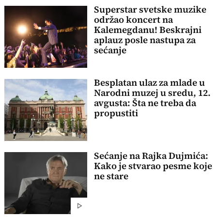
Superstar svetske muzike
održao koncert na
Kalemegdanu! Beskrajni
aplauz posle nastupa za
sećanje
Besplatan ulaz za mlade u
Narodni muzej u sredu, 12.
avgusta: Šta ne treba da
propustiti
Sećanje na Rajka Dujmića:
Kako je stvarao pesme koje
ne stare