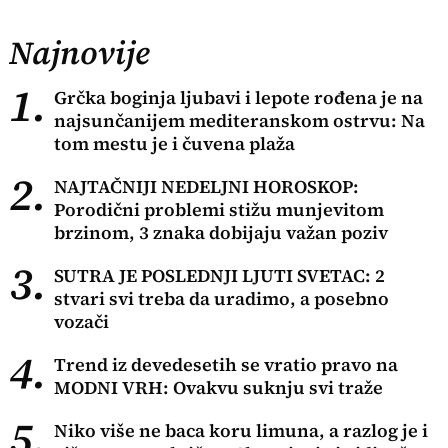
Najnovije
1.
Grčka boginja ljubavi i lepote rođena je na
najsunčanijem mediteranskom ostrvu: Na
tom mestu je i čuvena plaža
2.
NAJTAČNIJI NEDELJNI HOROSKOP:
Porodični problemi stižu munjevitom
brzinom, 3 znaka dobijaju važan poziv
3.
SUTRA JE POSLEDNJI LJUTI SVETAC: 2
stvari svi treba da uradimo, a posebno
vozači
4.
Trend iz devedesetih se vratio pravo na
MODNI VRH: Ovakvu suknju svi traže
5.
Niko više ne baca koru limuna, a razlog je i