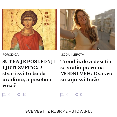
dobijaju važan poziv
PORODICA
MODA I LEPOTA
SUTRA JE POSLEDNJI
Trend iz devedesetih
LJUTI SVETAC: 2
se vratio pravo na
stvari svi treba da
MODNI VRH: Ovakvu
uradimo, a posebno
suknju svi traže
vozači
0
19
0
0
SVE VESTI IZ RUBRIKE PUTOVANJA