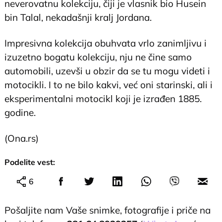
neverovatnu kolekciju, čiji je vlasnik bio Husein
bin Talal, nekadašnji kralj Jordana.
Impresivna kolekcija obuhvata vrlo zanimljivu i
izuzetno bogatu kolekciju, nju ne čine samo
automobili, uzevši u obzir da se tu mogu videti i
motocikli. I to ne bilo kakvi, već oni starinski, ali i
eksperimentalni motocikl koji je izrađen 1885.
godine.
(Ona.rs)
Podelite vest:
6
Pošaljite nam Vaše snimke, fotografije i priče na