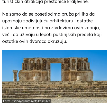
turističkih atrakcija prestonice kraljevine.
Ne samo da se posetiocima pruža prilika da
upoznaju zadivljujuću arhitekturu i ostatke
islamske umetnosti na zivdovima ovih zdanja,
već i da uživaju u lepoti pustinjskih predela koji
ostatke ovih dvoraca okružuju.
Foto: Pixabay/dimitrisvetsikas1969