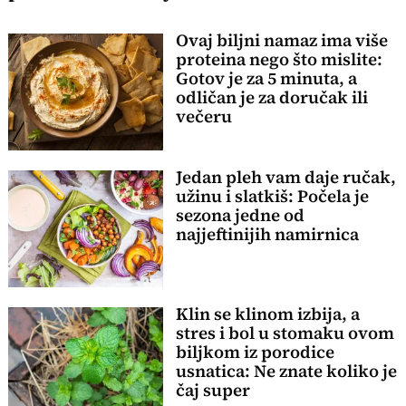
Ovaj biljni namaz ima više
proteina nego što mislite:
Gotov je za 5 minuta, a
odličan je za doručak ili
večeru
Jedan pleh vam daje ručak,
užinu i slatkiš: Počela je
sezona jedne od
najjeftinijih namirnica
Klin se klinom izbija, a
stres i bol u stomaku ovom
biljkom iz porodice
usnatica: Ne znate koliko je
čaj super