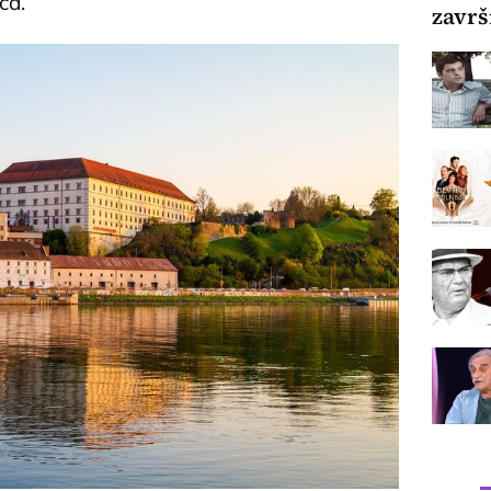
ca.
završ