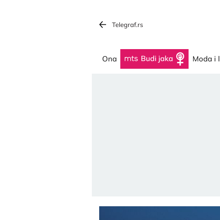
Telegraf.rs
Ona
Budi jaka
Moda i 