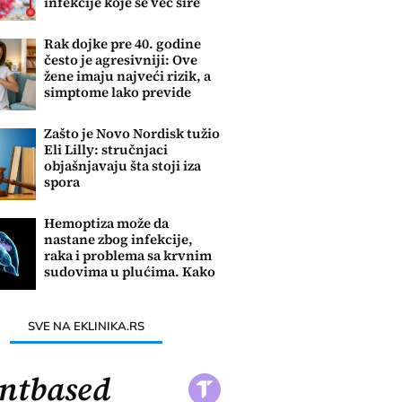
infekcije koje se već šire
Evropom
Rak dojke pre 40. godine
često je agresivniji: Ove
žene imaju najveći rizik, a
simptome lako previde
Zašto je Novo Nordisk tužio
Eli Lilly: stručnjaci
objašnjavaju šta stoji iza
spora
Hemoptiza može da
nastane zbog infekcije,
raka i problema sa krvnim
sudovima u plućima. Kako
se leči?
SVE NA EKLINIKA.RS
ntbased