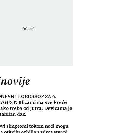
novije
DNEVNI HOROSKOP ZA 6.
VGUST: Blizancima sve kreće
ako treba od jutra, Devicama je
tabilan dan
vi simptomi tokom noći mogu
a otkriju ozbiljan zdravstveni