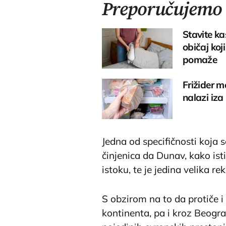
Preporučujemo
Stavite ka
običaj koj
pomaže
Frižider m
nalazi iza
Jedna od specifičnosti koja 
činjenica da Dunav, kako isti
istoku, te je jedina velika r
S obzirom na to da protiče 
kontinenta, pa i kroz Beogr