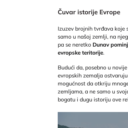
Čuvar istorije Evrope
Izuzev brojnih tvrđava koje 
samo u našoj zemlji, na nje
pa se neretko
Dunav pominje
evropske teritorije
.
Budući da, posebno u novije
evropskih zemalja ostvaruju 
mogućnost da otkriju mnog
zemljama, a ne samo u svojo
bogatu i dugu istoriju ove re