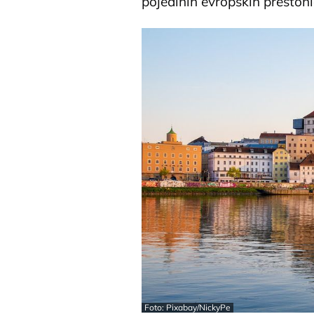
pojedinih evropskih prestoni
Foto: Pixabay/NickyPe