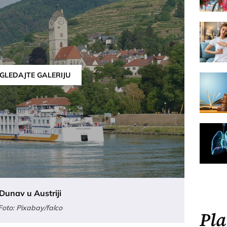
GLEDAJTE GALERIJU
Dunav u Austriji
Foto: Pixabay/falco
Pla