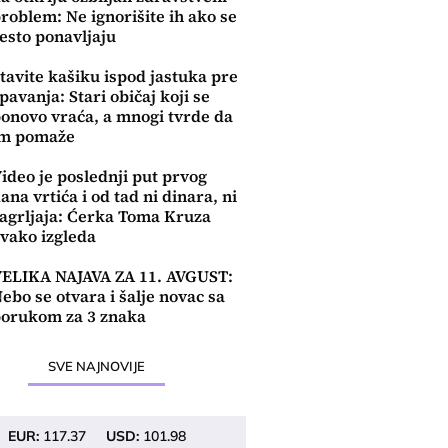
roblem: Ne ignorišite ih ako se
esto ponavljaju
tavite kašiku ispod jastuka pre
pavanja: Stari običaj koji se
onovo vraća, a mnogi tvrde da
im pomaže
ideo je poslednji put prvog
ana vrtića i od tad ni dinara, ni
agrljaja: Ćerka Toma Kruza
vako izgleda
ELIKA NAJAVA ZA 11. AVGUST:
ebo se otvara i šalje novac sa
orukom za 3 znaka
SVE NAJNOVIJE
EUR:
117.37
USD:
101.98