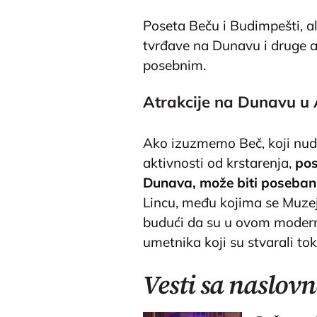
Poseta Beču i Budimpešti, a
tvrđave na Dunavu i druge a
posebnim.
Atrakcije na Dunavu u A
Ako izuzmemo Beč, koji nudi
aktivnosti od krstarenja,
pos
Dunava, može biti poseban 
Lincu, među kojima se Muzej
budući da su u ovom modern
umetnika koji su stvarali t
Vesti sa naslovn