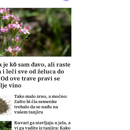
 je kȏ sam đavo, ali raste
 i leči sve od želuca do
: Od ove trave pravi se
lje vino
Tako malo zrno, a moćno:
Zašto bi čia semenke
trebalo da se nađu na
vašem tanjiru
Kuvari ga stavljaju u jela, a
vi ga vadite iz tanjira: Kako