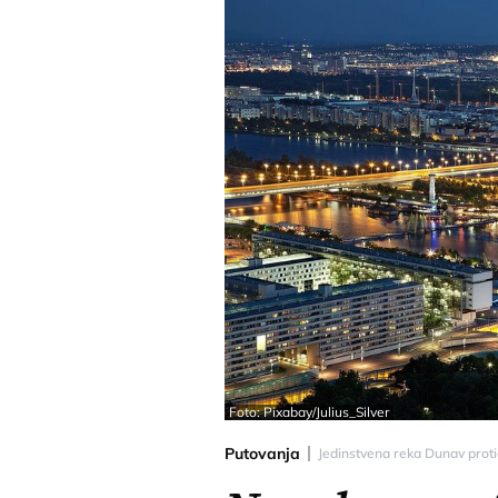
Foto: Pixabay/Julius_Silver
Putovanja
Jedinstvena reka Dunav proti