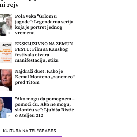
ni rejv
Pola veka "Grlom u
jagode": Legendarna serija
koja je portret jednog
vremena
EKSKLUZIVNO NA ZEMUN
FESTU: Film sa Kanskog
festivala otvara
manifestaciju, stižu
najveći filmski hitovi
Najdraži duet: Kako je
Kemal Monteno „zanemeo“
pred Titom
"Ako mogu da pomognem –
pomoći ću. Ako ne mogu,
skloniću se": Ljubiša Ristić
o Ateljeu 212
KULTURA NA TELEGRAF.RS