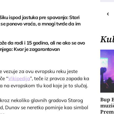
16
C
o
šiku ispod jastuka pre spavanja: Stari
Priština
i se ponovo vraća, a mnogi tvrde da im
Kul
ože da radi i 15 godina, ali ne ako se ovo
 njega: Kvar je zagarantovan
se vezuje za ovu evropsku reku jeste
če “
Vikipedija
”, teče iz pravca zapada ka
eka na evropskom tlu kod koje je to slučaj.
Bup B
i kroz nekoliko glavnih gradova Starog
muzi
ad, Dunav se neretko pominje kao simbol
Premi