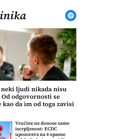
inika
 neki ljudi nikada nisu
: Od odgovornosti se
 kao da im od toga zavisi
Vrućine ne donose samo
iscrpljenost: ECDC
upozorava na 4 opasne