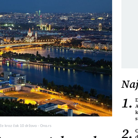
Naj
1.
A
k
s
če kroz čak 10 država - Ona.rs
2.
O
d