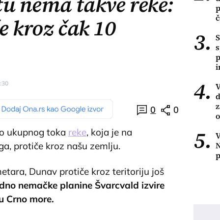
tu nema takve reke:
p
č
e kroz čak 10
3.
S
s
p
4.
8:30
V
d
z
0
0
o
5.
sto ukupnog toka
reke
, koja je na
V
N
a, protiče kroz našu zemlju.
p
tara, Dunav protiče kroz teritoriju još
dno nemačke planine Švarcvald izvire
 u Crno more.