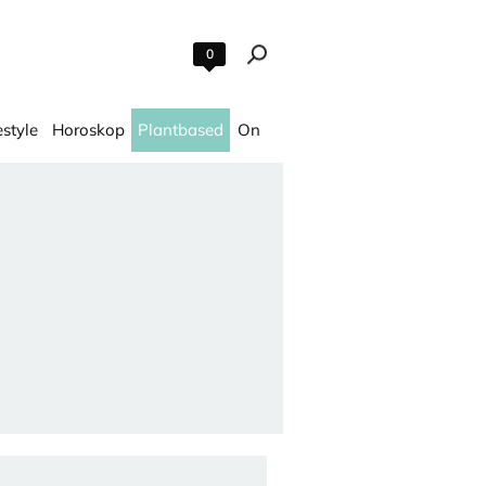
0
estyle
Horoskop
Plantbased
On