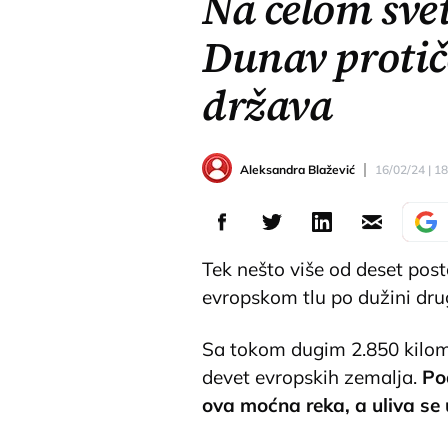
Na celom sve
Dunav protič
država
Aleksandra Blažević
16/02/24 | 1
Tek nešto više od deset po
evropskom tlu po dužini drug
Sa tokom dugim 2.850 kilome
devet evropskih zemalja.
Po
ova moćna reka, a uliva se