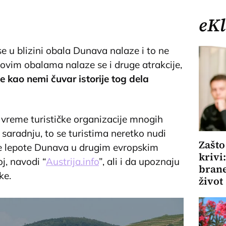
eKl
se u blizini obala Dunava nalaze i to ne
govim obalama nalaze se i druge atrakcije,
 kao nemi čuvar istorije tog dela
 vreme turističke organizacije mnogih
saradnju, to se turistima neretko nudi
Zašto
e lepote Dunava u drugim evropskim
krivi
j, navodi “
Austrija.info
”, ali i da upoznaju
brane
ke.
život