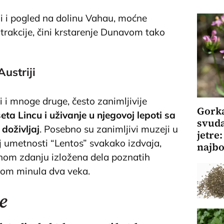
li i pogled na dolinu Vahau, moćne
trakcije, čini krstarenje Dunavom tako
ustriji
 i mnoge druge, često zanimljivije
Gorka
eta Lincu i uživanje u njegovoj lepoti sa
svuda
doživljaj
. Posebno su zanimljivi muzeji u
jetre
 umetnosti “Lentos” svakako izdvaja,
najbo
om zdanju izložena dela poznatih
okom minula dva veka.
e