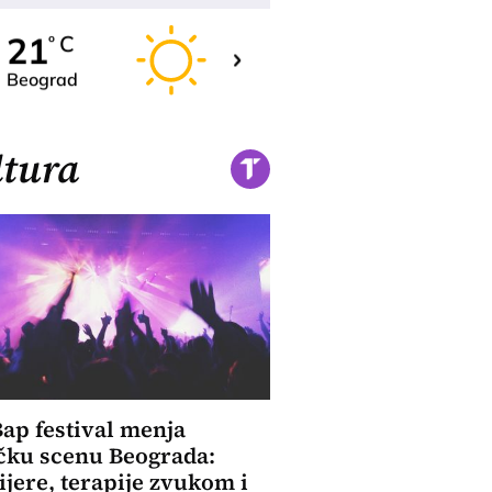
22
21
C
C
o
o
Beograd
Novi Sad
tura
ap festival menja
čku scenu Beograda:
jere, terapije zvukom i