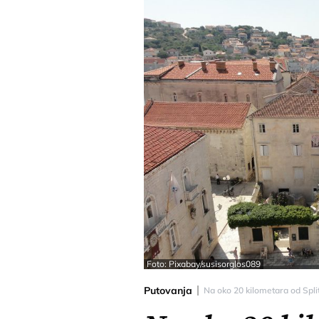
Foto: Pixabay/susisorglos089
Putovanja
Na oko 20 kilometara od Split