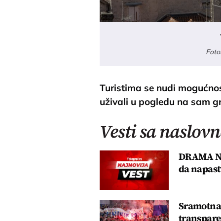
Foto
Turistima se nudi mogućnost
uživali u pogledu na sam gr
Vesti sa naslovn
DRAMA NA
da napast
Sramotna 
transpare