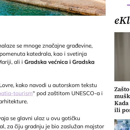
eKl
 nalaze se mnoge značajne građevine,
pomenuta katedrala, kao i svetinja
iji, ali i
Gradska većnica i Gradska
Lovre, kako navodi u autorskom tekstu
Zašto
oatia-tourism
“ pod zaštitom UNESCO-a i
muška
rhitekture.
Kada 
ili p
aja se glavni ulaz u ovu gotičku
al, za čiju gradnju je bio zaslužan majstor