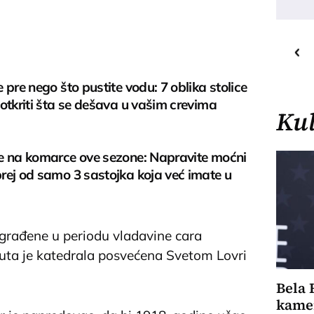
16
C
o
Priština
 pre nego što pustite vodu: 7 oblika stolice
otkriti šta se dešava u vašim crevima
Kul
e na komarce ove sezone: Napravite moćni
rej od samo 3 sastojka koja već imate u
zgrađene u periodu vladavine cara
uta je katedrala posvećena Svetom Lovri
Bela 
kamer