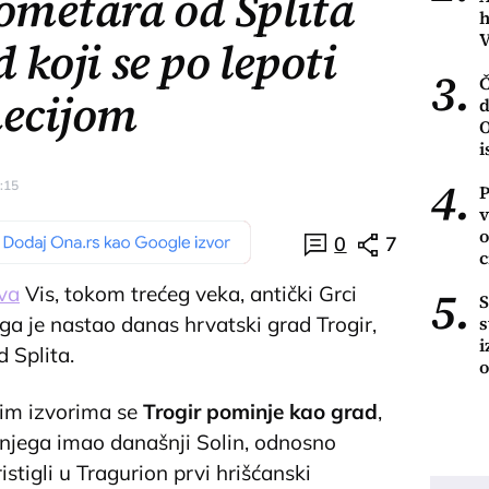
lometara od Splita
h
V
 koji se po lepoti
3.
Č
necijom
d
O
i
4.
3:15
P
v
o
0
7
c
5.
va
Vis, tokom trećeg veka, antički Grci
S
s
oga je nastao danas hrvatski grad Trogir,
i
 Splita.
o
im izvorima se
Trogir pominje kao grad
,
a njega imao današnji Solin, odnosno
istigli u Tragurion prvi hrišćanski