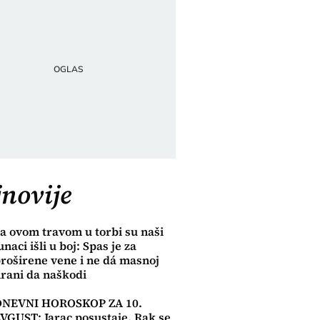
novije
a ovom travom u torbi su naši
unaci išli u boj: Spas je za
roširene vene i ne dá masnoj
rani da naškodi
DNEVNI HOROSKOP ZA 10.
VGUST: Jarac posustaje, Rak se