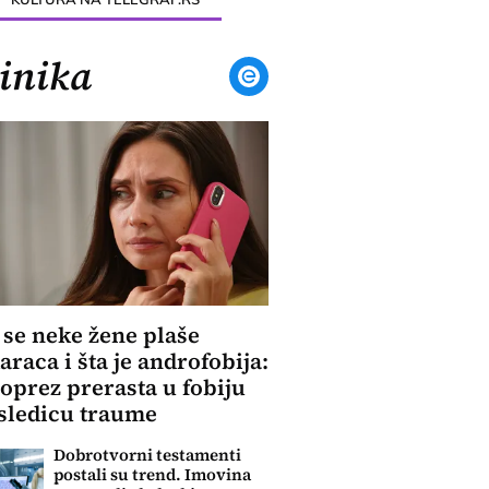
inika
 se neke žene plaše
raca i šta je androfobija:
oprez prerasta u fobiju
osledicu traume
Dobrotvorni testamenti
postali su trend. Imovina