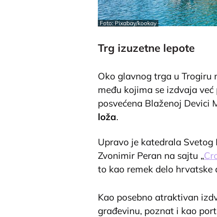
Foto: Pixabay/kookay
Trg izuzetne lepote
Oko glavnog trga u Trogiru
među kojima se izdvaja već 
posvećena Blaženoj Devici Mar
loža
.
Upravo je katedrala Svetog 
Zvonimir Peran na sajtu „
Cr
to kao remek delo hrvatske a
Kao posebno atraktivan izdv
građevinu, poznat i kao port