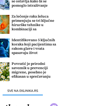
se ostavlja kako bi se
pomoglo istraživanje
karcinoma
Za lečenje raka želuca
primenjuju se tri ključne
hirurške tehnike u
kombinaciji sa
inovativnim terapijama
Identifikovano 5 ključnih
koraka koji pacijentima sa
rakom glave i vrata
spasavaju život
Povratić je prirodni
saveznik u prevenciji
migrene, posebno je
efikasan u sprečavanju
napada
SVE NA EKLINIKA.RS