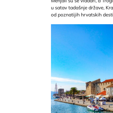
Menjali su se vladari, a Tro
u satav tadašnje države, Kra
od poznatijih hrvatskih desti