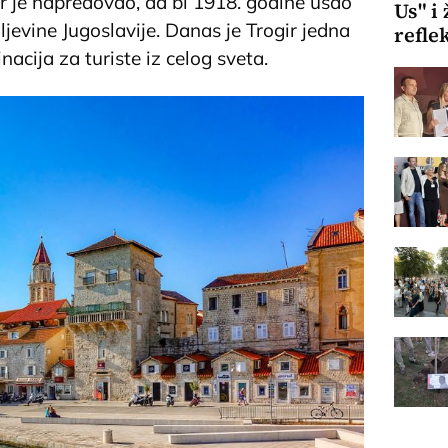
gir je napredovao, da bi 1918. godine ušao
Us" i
ljevine Jugoslavije. Danas je Trogir jedna
refle
nacija za turiste iz celog sveta.