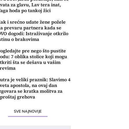
vata za glavu, Lav tera inat,
aga hoda po tankoj žici
ak i srećno udate žene požele
a prevaru partnera kada se
VO dogodi: Istraživanje otkrilo
stinu o brakovima
ogledajte pre nego što pustite
odu: 7 oblika stolice koji mogu
tkriti šta se dešava u vašim
revima
utra je veliki praznik: Slavimo 4
veta apostola, na ovaj dan
zgovara se kratka molitva za
proštaj grehova
SVE NAJNOVIJE