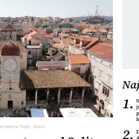
Naj
1.
S
j
p
h
a nalazi se Trogir - Ona.rs
2.
A