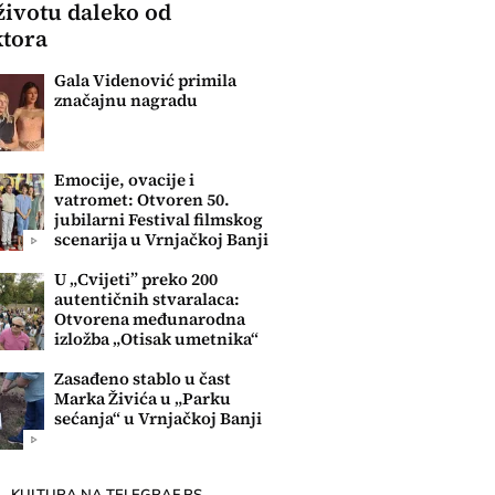
 životu daleko od
ktora
Gala Videnović primila
značajnu nagradu
Emocije, ovacije i
vatromet: Otvoren 50.
jubilarni Festival filmskog
scenarija u Vrnjačkoj Banji
U „Cvijeti” preko 200
autentičnih stvaralaca:
Otvorena međunarodna
izložba „Otisak umetnika“
Zasađeno stablo u čast
Marka Živića u „Parku
sećanja“ u Vrnjačkoj Banji
KULTURA NA TELEGRAF.RS