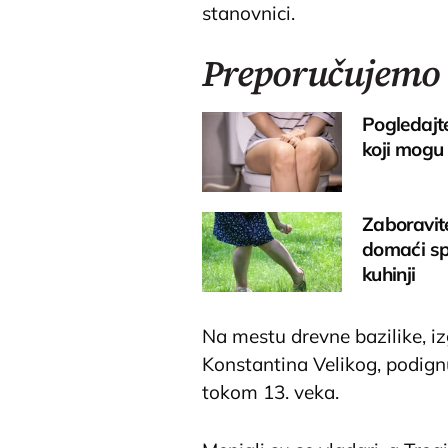
stanovnici.
Preporučujemo
Pogledajte
koji mogu 
Zaboravit
domaći sp
kuhinji
Na mestu drevne bazilike, i
Konstantina Velikog, podign
tokom 13. veka.