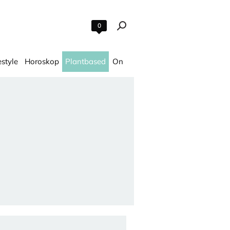
0
estyle
Horoskop
Plantbased
On