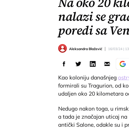
Na oko 20 ki
nalazi se grad
poredi sa Ve
Aleksandra Blažević
16/03/24 | 1
Kao koloniju današnjeg
ostr
formirali su Tragurion, od k
udaljen oko 20 kilometara od
Nedugo nakon toga, u rimsk
a tada je značajan uticaj n
antički Salone, odakle su i pr