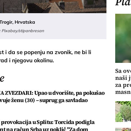
Pla
Trogir, Hrvatska
: Pixabay/stipanbresan
 i da se popenju na zvonik, ne bi li
ad i njegovu okolinu.
Sa ov
e
naši j
za pr
masno
 ZVEZDARI: Upao u dvorište, pa pokušao
vuje ženu (30) – suprug ga savladao
provokacija u Splitu: Torcida podigla
nt na račun Srba uz poklič "Za dom