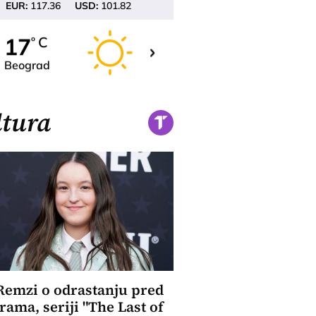
EUR:
117.36
USD:
101.82
19
17
C
C
o
o
Beograd
Novi Sad
tura
Remzi o odrastanju pred
ama, seriji "The Last of