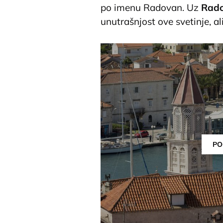
po imenu Radovan. Uz
Rado
unutrašnjost ove svetinje, ali
PO