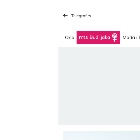
Telegraf.rs
Ona
Budi jaka
Moda i 