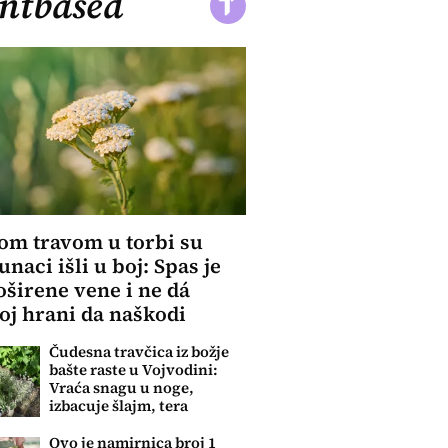
ntbased
om travom u torbi su
unaci išli u boj: Spas je
oširene vene i ne dá
j hrani da naškodi
Čudesna travčica iz božje
bašte raste u Vojvodini:
Vraća snagu u noge,
izbacuje šlajm, tera
komarce i miševe
Ovo je namirnica broj 1