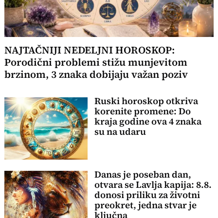
NAJTAČNIJI NEDELJNI HOROSKOP:
Porodični problemi stižu munjevitom
brzinom, 3 znaka dobijaju važan poziv
Ruski horoskop otkriva
korenite promene: Do
kraja godine ova 4 znaka
su na udaru
Danas je poseban dan,
otvara se Lavlja kapija: 8.8.
donosi priliku za životni
preokret, jedna stvar je
ključna