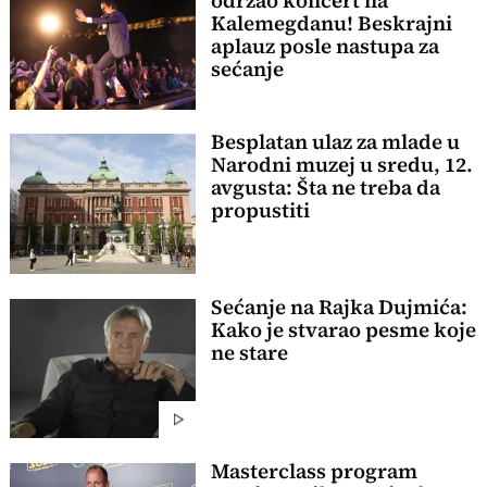
održao koncert na
Kalemegdanu! Beskrajni
aplauz posle nastupa za
sećanje
Besplatan ulaz za mlade u
Narodni muzej u sredu, 12.
avgusta: Šta ne treba da
propustiti
Sećanje na Rajka Dujmića:
Kako je stvarao pesme koje
ne stare
Masterclass program