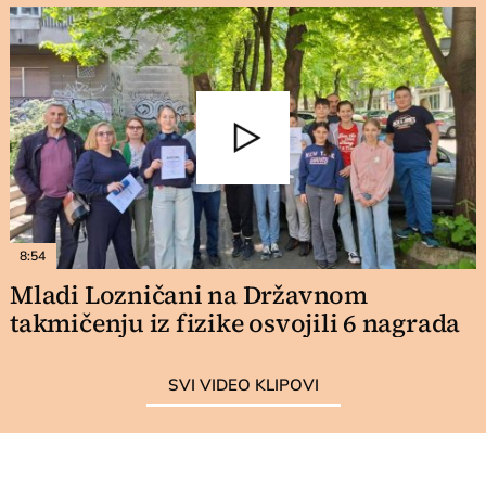
8:54
Mladi Lozničani na Državnom
takmičenju iz fizike osvojili 6 nagrada
SVI VIDEO KLIPOVI