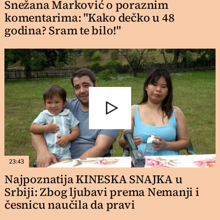
Snežana Marković o poraznim
komentarima: "Kako dečko u 48
godina? Sram te bilo!"
23:43
Najpoznatija KINESKA SNAJKA u
Srbiji: Zbog ljubavi prema Nemanji i
česnicu naučila da pravi