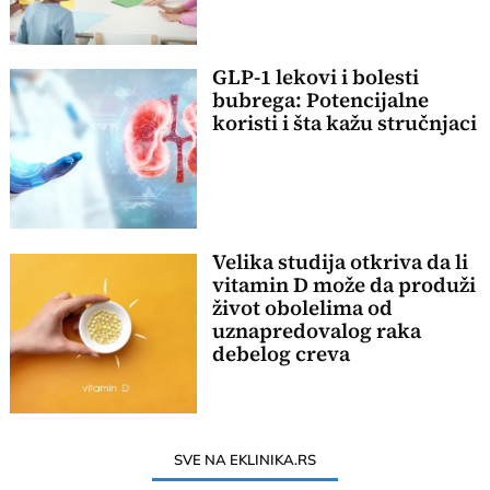
GLP-1 lekovi i bolesti
bubrega: Potencijalne
koristi i šta kažu stručnjaci
Velika studija otkriva da li
vitamin D može da produži
život obolelima od
uznapredovalog raka
debelog creva
SVE NA EKLINIKA.RS