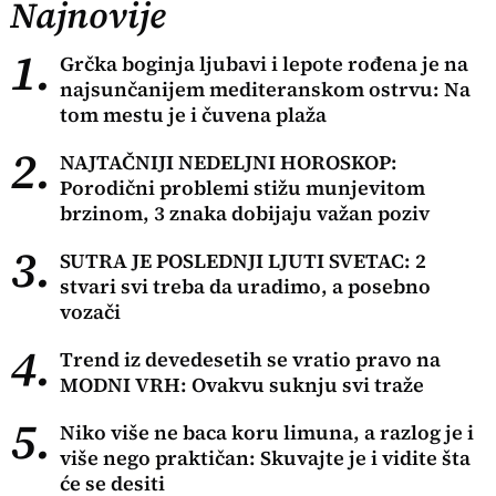
Najnovije
1.
Grčka boginja ljubavi i lepote rođena je na
najsunčanijem mediteranskom ostrvu: Na
tom mestu je i čuvena plaža
2.
NAJTAČNIJI NEDELJNI HOROSKOP:
Porodični problemi stižu munjevitom
brzinom, 3 znaka dobijaju važan poziv
3.
SUTRA JE POSLEDNJI LJUTI SVETAC: 2
stvari svi treba da uradimo, a posebno
vozači
4.
Trend iz devedesetih se vratio pravo na
MODNI VRH: Ovakvu suknju svi traže
5.
Niko više ne baca koru limuna, a razlog je i
više nego praktičan: Skuvajte je i vidite šta
će se desiti