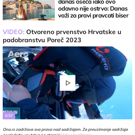
danas oseća iako ovo
odavno nije ostrvo: Danas
važi za pravi pravcati biser
Istre
VIDEO:
Otvoreno prvenstvo Hrvatske u
padobranstvu Poreč 2023
Play
Video
0:57
Ona.rs zadržava sva prava nad sadržajem. Za preuzimanje sadržaja