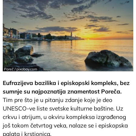
Poreč / pixabay.com
Eufrazijeva bazilika i episkopski kompleks, bez
sumnje su najpoznatija znamentost Poreča.
Tim pre što je u pitanju zdanje koje je deo
UNESCO-ve liste svetske kulturne baštine. Uz
crkvu i atrijum, u okviru kompleksa izgrađenog
još tokom četvrtog veka, nalaze se i episkopska
palata i krstionica.