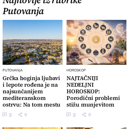
Najnovije iz rubrike
Putovanja
PUTOVANJA
HOROSKOP
Grčka boginja ljubavi
NAJTAČNIJI
i lepote rođena je na
NEDELJNI
najsunčanijem
HOROSKOP:
mediteranskom
Porodični problemi
ostrvu: Na tom mestu
stižu munjevitom
je i čuvena plaža
brzinom, 3 znaka
0
0
0
0
dobijaju važan poziv