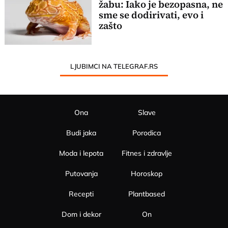
žabu: Iako je bezopasna, ne
sme se dodirivati, evo i
zašto
LJUBIMCI NA TELEGRAF.RS
Ona
Slave
Budi jaka
Porodica
Moda i lepota
Fitnes i zdravlje
Putovanja
Horoskop
Recepti
Plantbased
Dom i dekor
On