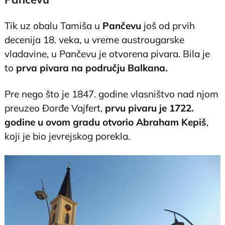
Tik uz obalu Tamiša u
Pančevu
još od prvih
decenija 18. veka, u vreme austrougarske
vladavine, u Pančevu je otvorena pivara. Bila je
to
prva pivara na području Balkana.
Pre nego što je 1847. godine vlasništvo nad njom
preuzeo Đorđe Vajfert,
prvu pivaru je 1722.
godine u ovom gradu otvorio Abraham Kepiš
,
koji je bio jevrejskog porekla.