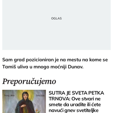
Sam grad pozicioniran je na mestu na kome se
Tamiš uliva u mnogo moćniji Dunav.
Preporučujemo
SUTRA JE SVETA PETKA
TRNOVA: Ove stvari ne
smete da uradite ili ćete
navući gnev svetiteljke