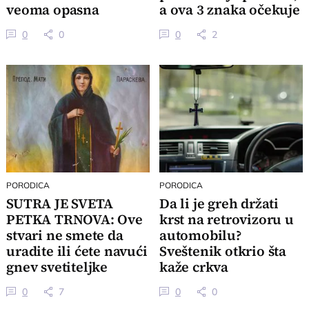
veoma opasna
a ova 3 znaka očekuje
veliki preokret
0
0
0
2
PORODICA
PORODICA
SUTRA JE SVETA
Da li je greh držati
PETKA TRNOVA: Ove
krst na retrovizoru u
stvari ne smete da
automobilu?
uradite ili ćete navući
Sveštenik otkrio šta
gnev svetiteljke
kaže crkva
0
7
0
0