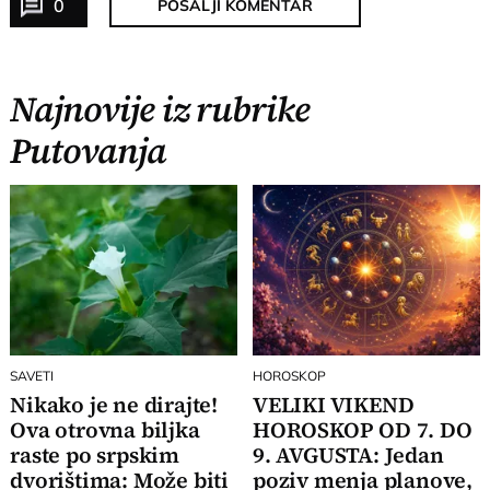
0
POŠALJI KOMENTAR
Najnovije iz rubrike
Putovanja
SAVETI
HOROSKOP
Nikako je ne dirajte!
VELIKI VIKEND
Ova otrovna biljka
HOROSKOP OD 7. DO
raste po srpskim
9. AVGUSTA: Jedan
dvorištima: Može biti
poziv menja planove,