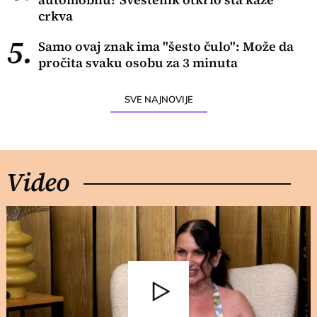
crkva
5.
Samo ovaj znak ima "šesto čulo": Može da
pročita svaku osobu za 3 minuta
SVE NAJNOVIJE
Video