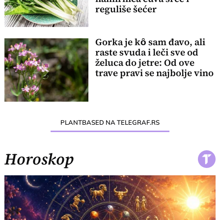
reguliše šećer
Gorka je kȏ sam đavo, ali
raste svuda i leči sve od
želuca do jetre: Od ove
trave pravi se najbolje vino
PLANTBASED NA TELEGRAF.RS
Horoskop