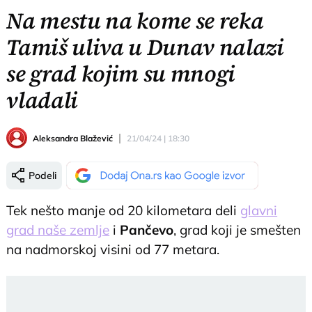
Na mestu na kome se reka
Tamiš uliva u Dunav nalazi
se grad kojim su mnogi
vladali
Aleksandra Blažević
21/04/24 | 18:30
Podeli
Tek nešto manje od 20 kilometara deli
glavni
grad naše zemlje
i
Pančevo
, grad koji je smešten
na nadmorskoj visini od 77 metara.