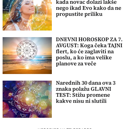
kada novac dolazi lakše
nego ikad Evo kako da ne
propustite priliku
DNEVNI HOROSKOP ZA 7.
AVGUST: Koga čeka TAJNI
flert, ko će zaglaviti na
poslu, a ko ima velike
planove za veče
Narednih 30 dana ova 3
znaka polažu GLAVNI
TEST: Stižu promene
kakve nisu ni slutili