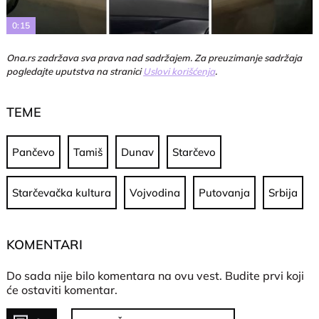
0:15
Ona.rs zadržava sva prava nad sadržajem. Za preuzimanje sadržaja
pogledajte uputstva na stranici
Uslovi korišćenja
.
TEME
Pančevo
Tamiš
Dunav
Starčevo
Starčevačka kultura
Vojvodina
Putovanja
Srbija
KOMENTARI
Do sada nije bilo komentara na ovu vest.
Budite prvi koji
će ostaviti komentar.