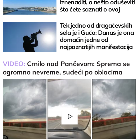
iznenaditi, a nešto oduševiti
što ćete saznati o ovoj
moćnoj reci
Tek jedno od dragačevskih
sela je i Guča: Danas je ona
domaćin jedne od
najpoznatijih manifestacija
u Srbiji
VIDEO:
Crnilo nad Pančevom: Sprema se
ogromno nevreme, sudeći po oblacima
Play
Video