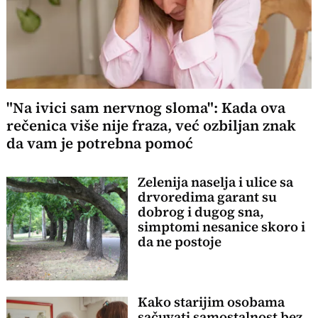
"Na ivici sam nervnog sloma": Kada ova
rečenica više nije fraza, već ozbiljan znak
da vam je potrebna pomoć
Zelenija naselja i ulice sa
drvoredima garant su
dobrog i dugog sna,
simptomi nesanice skoro i
da ne postoje
Kako starijim osobama
sačuvati samostalnost bez