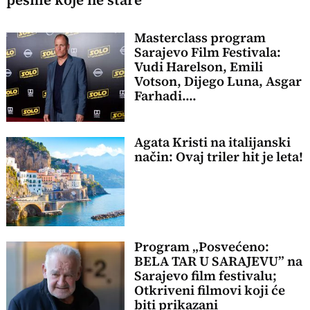
pesme koje ne stare
Masterclass program
Sarajevo Film Festivala:
Vudi Harelson, Emili
Votson, Dijego Luna, Asgar
Farhadi....
Agata Kristi na italijanski
način: Ovaj triler hit je leta!
Program „Posvećeno:
BELA TAR U SARAJEVU” na
Sarajevo film festivalu;
Otkriveni filmovi koji će
biti prikazani