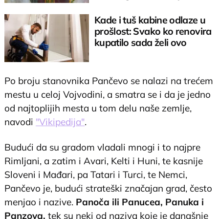
Kade i tuš kabine odlaze u
prošlost: Svako ko renovira
kupatilo sada želi ovo
Po broju stanovnika Pančevo se nalazi na trećem
mestu u celoj Vojvodini, a smatra se i da je jedno
od najtoplijih mesta u tom delu naše zemlje,
navodi
"Vikipedija"
.
Budući da su gradom vladali mnogi i to najpre
Rimljani, a zatim i Avari, Kelti i Huni, te kasnije
Sloveni i Mađari, pa Tatari i Turci, te Nemci,
Pančevo je, budući strateški značajan grad, često
menjao i nazive.
Panoča ili Panucea, Panuka i
Panzova,
tek su neki od naziva koje je današnje