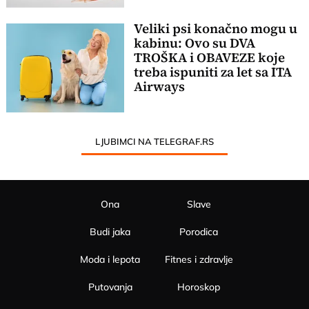
Veliki psi konačno mogu u
kabinu: Ovo su DVA
TROŠKA i OBAVEZE koje
treba ispuniti za let sa ITA
Airways
LJUBIMCI NA TELEGRAF.RS
Ona
Slave
Budi jaka
Porodica
Moda i lepota
Fitnes i zdravlje
Putovanja
Horoskop