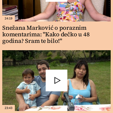
24:19
Snežana Marković o poraznim
komentarima: "Kako dečko u 48
godina? Sram te bilo!"
23:43