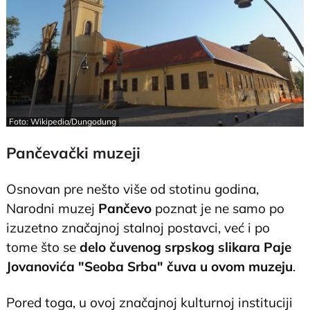
Foto: Wikipedia/Dungodung
Pančevački muzeji
Osnovan pre nešto više od stotinu godina,
Narodni muzej
Pančevo
poznat je ne samo po
izuzetno značajnoj stalnoj postavci, već i po
tome što se
delo čuvenog srpskog slikara Paje
Jovanovića "Seoba Srba" čuva u ovom muzeju
.
Pored toga, u ovoj značajnoj kulturnoj instituciji