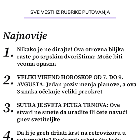
SVE VESTI IZ RUBRIKE PUTOVANJA
Najnovije
1.
Nikako je ne dirajte! Ova otrovna biljka
raste po srpskim dvorištima: Može biti
veoma opasna
2.
VELIKI VIKEND HOROSKOP OD 7. DO 9.
AVGUSTA: Jedan poziv menja planove, a ova
3 znaka očekuje veliki preokret
3.
SUTRA JE SVETA PETKA TRNOVA: Ove
stvari ne smete da uradite ili ćete navući
gnev svetiteljke
4.
Da li je greh držati krst na retrovizoru u
automobilu? Sveštenik otkrio šta kaže