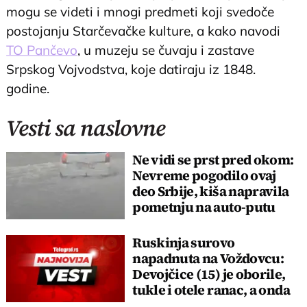
mogu se videti i mnogi predmeti koji svedoče
postojanju Starčevačke kulture, a kako navodi
TO Pančevo
, u muzeju se čuvaju i zastave
Srpskog Vojvodstva, koje datiraju iz 1848.
godine.
Vesti sa naslovne
Ne vidi se prst pred okom:
Nevreme pogodilo ovaj
deo Srbije, kiša napravila
pometnju na auto-putu
Ruskinja surovo
napadnuta na Voždovcu:
Devojčice (15) je oborile,
tukle i otele ranac, a onda
obrt