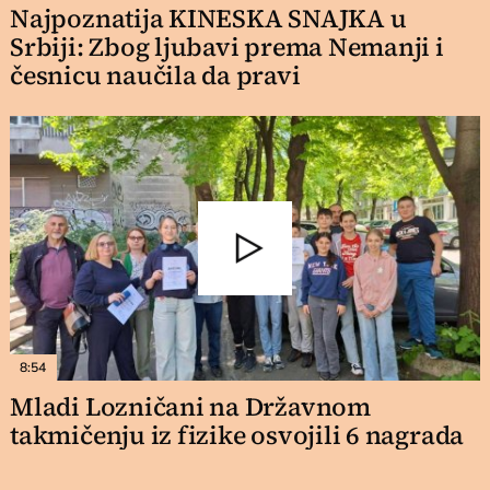
Najpoznatija KINESKA SNAJKA u
Srbiji: Zbog ljubavi prema Nemanji i
česnicu naučila da pravi
8:54
Mladi Lozničani na Državnom
takmičenju iz fizike osvojili 6 nagrada