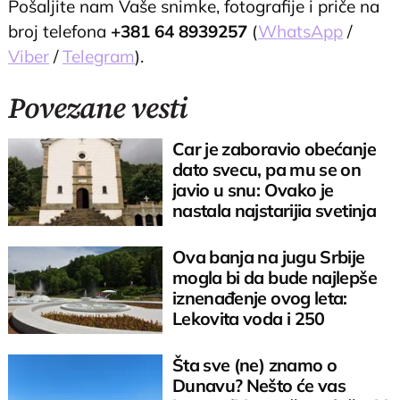
Pošaljite nam Vaše snimke, fotografije i priče na
broj telefona
+381 64 8939257
(
WhatsApp
/
Viber
/
Telegram
).
Povezane vesti
Car je zaboravio obećanje
dato svecu, pa mu se on
javio u snu: Ovako je
nastala najstarijia svetinja
Srbije
Ova banja na jugu Srbije
mogla bi da bude najlepše
iznenađenje ovog leta:
Lekovita voda i 250
sunčanih dana
Šta sve (ne) znamo o
Dunavu? Nešto će vas