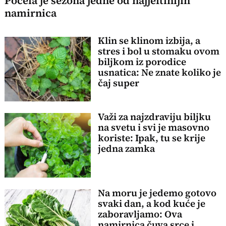
Počela je sezona jedne od najjeftinijih
namirnica
Klin se klinom izbija, a
stres i bol u stomaku ovom
biljkom iz porodice
usnatica: Ne znate koliko je
čaj super
Važi za najzdraviju biljku
na svetu i svi je masovno
koriste: Ipak, tu se krije
jedna zamka
Na moru je jedemo gotovo
svaki dan, a kod kuće je
zaboravljamo: Ova
namirnica čuva srce i