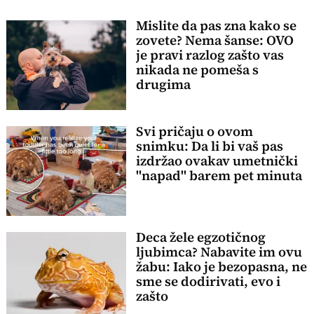
Mislite da pas zna kako se
zovete? Nema šanse: OVO
je pravi razlog zašto vas
nikada ne pomeša s
drugima
Svi pričaju o ovom
snimku: Da li bi vaš pas
izdržao ovakav umetnički
"napad" barem pet minuta
Deca žele egzotičnog
ljubimca? Nabavite im ovu
žabu: Iako je bezopasna, ne
sme se dodirivati, evo i
zašto