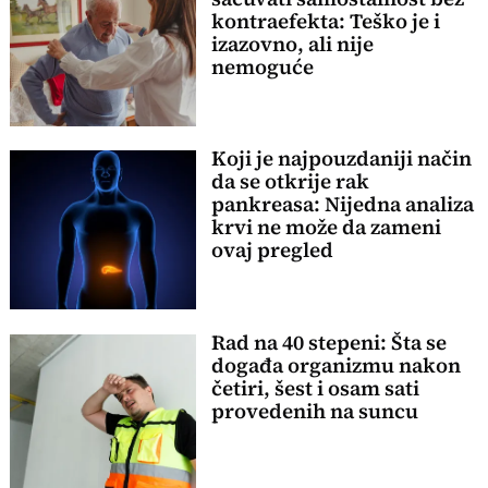
kontraefekta: Teško je i
izazovno, ali nije
nemoguće
Koji je najpouzdaniji način
da se otkrije rak
pankreasa: Nijedna analiza
krvi ne može da zameni
ovaj pregled
Rad na 40 stepeni: Šta se
događa organizmu nakon
četiri, šest i osam sati
provedenih na suncu