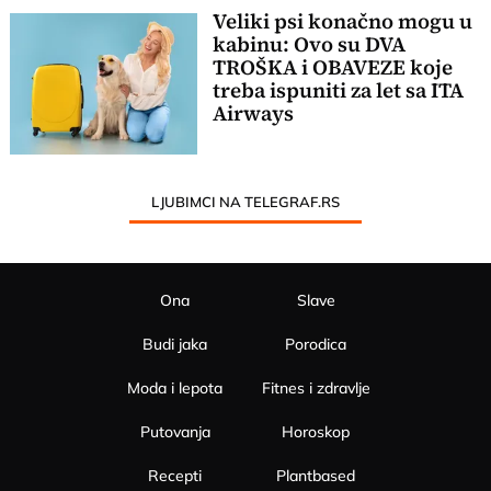
Veliki psi konačno mogu u
kabinu: Ovo su DVA
TROŠKA i OBAVEZE koje
treba ispuniti za let sa ITA
Airways
LJUBIMCI NA TELEGRAF.RS
Ona
Slave
Budi jaka
Porodica
Moda i lepota
Fitnes i zdravlje
Putovanja
Horoskop
Recepti
Plantbased