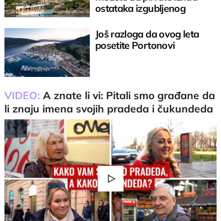
ostataka izgubljenog
rimskog grada
Još razloga da ovog leta
posetite Portonovi
VIDEO:
A znate li vi: Pitali smo građane da
li znaju imena svojih pradeda i čukundeda
Play
Video