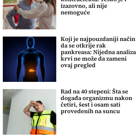
izazovno, ali nije
nemoguće
Koji je najpouzdaniji način
da se otkrije rak
pankreasa: Nijedna analiza
krvi ne može da zameni
ovaj pregled
Rad na 40 stepeni: Šta se
događa organizmu nakon
četiri, šest i osam sati
provedenih na suncu