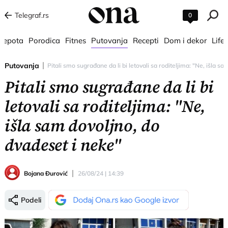
Telegraf.rs
0
 lepota
Porodica
Fitnes
Putovanja
Recepti
Dom i dekor
Lifes
Putovanja
Pitali smo sugrađane da li bi letovali sa roditeljima: "Ne, išla s
Pitali smo sugrađane da li bi
letovali sa roditeljima: "Ne,
išla sam dovoljno, do
dvadeset i neke"
Bojana Đurović
26/08/24 | 14:39
Podeli