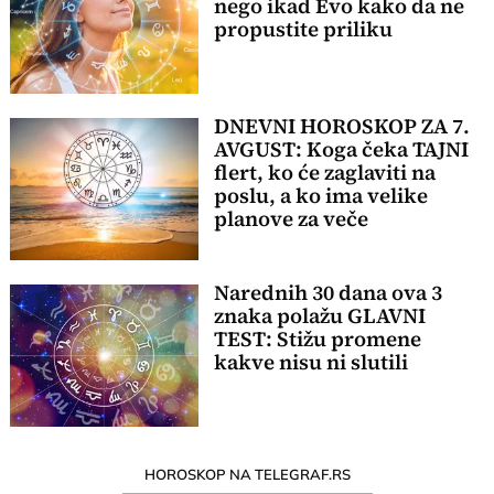
nego ikad Evo kako da ne
propustite priliku
DNEVNI HOROSKOP ZA 7.
AVGUST: Koga čeka TAJNI
flert, ko će zaglaviti na
poslu, a ko ima velike
planove za veče
Narednih 30 dana ova 3
znaka polažu GLAVNI
TEST: Stižu promene
kakve nisu ni slutili
HOROSKOP NA TELEGRAF.RS