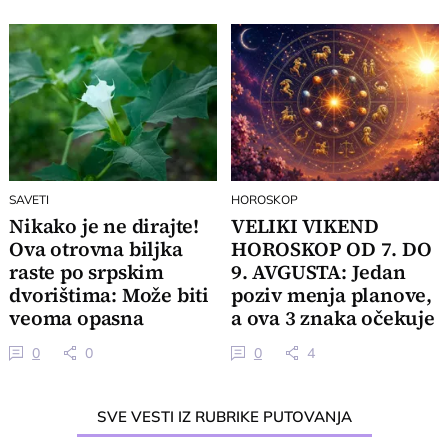
SAVETI
HOROSKOP
Nikako je ne dirajte!
VELIKI VIKEND
Ova otrovna biljka
HOROSKOP OD 7. DO
raste po srpskim
9. AVGUSTA: Jedan
dvorištima: Može biti
poziv menja planove,
veoma opasna
a ova 3 znaka očekuje
veliki preokret
0
0
0
4
SVE VESTI IZ RUBRIKE PUTOVANJA