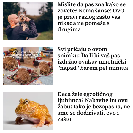
Mislite da pas zna kako se
zovete? Nema šanse: OVO
je pravi razlog zašto vas
nikada ne pomeša s
drugima
Svi pričaju o ovom
snimku: Da li bi vaš pas
izdržao ovakav umetnički
"napad" barem pet minuta
Deca žele egzotičnog
ljubimca? Nabavite im ovu
žabu: Iako je bezopasna, ne
sme se dodirivati, evo i
zašto