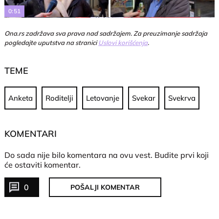
0:51
Ona.rs zadržava sva prava nad sadržajem. Za preuzimanje sadržaja
pogledajte uputstva na stranici
Uslovi korišćenja
.
TEME
Anketa
Roditelji
Letovanje
Svekar
Svekrva
KOMENTARI
Do sada nije bilo komentara na ovu vest.
Budite prvi koji
će ostaviti komentar.
0
POŠALJI KOMENTAR