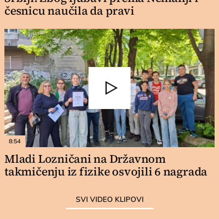
česnicu naučila da pravi
8:54
Mladi Lozničani na Državnom
takmičenju iz fizike osvojili 6 nagrada
SVI VIDEO KLIPOVI