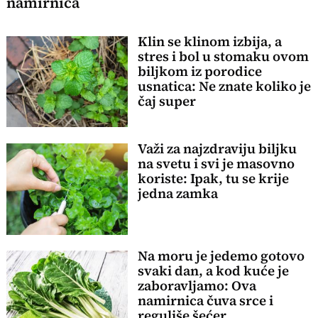
namirnica
Klin se klinom izbija, a
stres i bol u stomaku ovom
biljkom iz porodice
usnatica: Ne znate koliko je
čaj super
Važi za najzdraviju biljku
na svetu i svi je masovno
koriste: Ipak, tu se krije
jedna zamka
Na moru je jedemo gotovo
svaki dan, a kod kuće je
zaboravljamo: Ova
namirnica čuva srce i
reguliše šećer