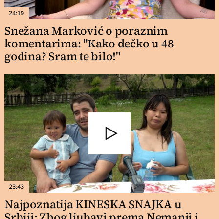
24:19
Snežana Marković o poraznim
komentarima: "Kako dečko u 48
godina? Sram te bilo!"
23:43
Najpoznatija KINESKA SNAJKA u
Srbiji: Zbog ljubavi prema Nemanji i