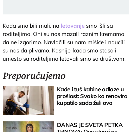
Kada smo bili mali, na
letovanje
smo išli sa
roditeljima. Oni su nas mazali raznim kremama
da ne izgorimo. Navlačili su nam mišiće i naučili
su nas da plivamo. Kasnije, kada smo stasali,
umesto sa roditeljima letovali smo sa društvom.
Preporučujemo
Kade i tuš kabine odlaze u
prošlost: Svako ko renovira
kupatilo sada želi ovo
DANAS JE SVETA PETKA
TRNOVA: Ove stvari ne