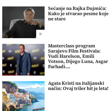
Sećanje na Rajka Dujmića:
Kako je stvarao pesme koje
ne stare
Masterclass program
Sarajevo Film Festivala:
Vudi Harelson, Emili
Votson, Dijego Luna, Asgar
Farhadi....
Agata Kristi na italijanski
način: Ovaj triler hit je leta!