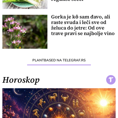
Gorka je kȏ sam đavo, ali
raste svuda i leči sve od
želuca do jetre: Od ove
trave pravi se najbolje vino
PLANTBASED NA TELEGRAF.RS
Horoskop