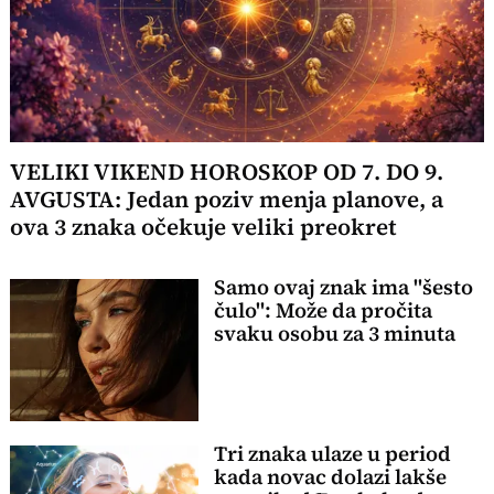
VELIKI VIKEND HOROSKOP OD 7. DO 9.
AVGUSTA: Jedan poziv menja planove, a
ova 3 znaka očekuje veliki preokret
Samo ovaj znak ima "šesto
čulo": Može da pročita
svaku osobu za 3 minuta
Tri znaka ulaze u period
kada novac dolazi lakše