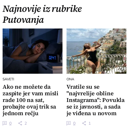
Najnovije iz rubrike
Putovanja
SAVETI
ONA
Ako ne možete da
Vratile su se
zaspite jer vam misli
"najvrelije obline
rade 100 na sat,
Instagrama": Povukla
probajte ovaj trik sa
se iz javnosti, a sada
jednom rečju
je viđena u novom
izdanju
0
2
0
1