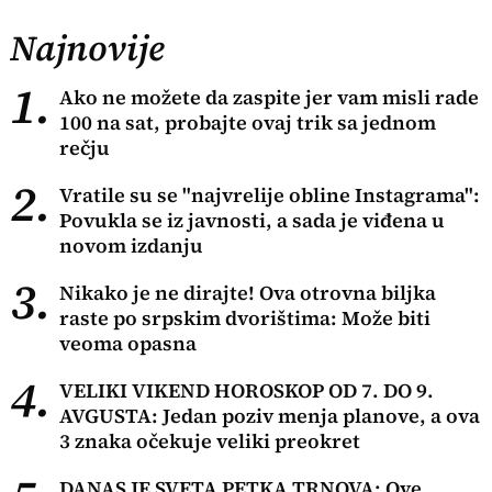
Najnovije
1.
Ako ne možete da zaspite jer vam misli rade
100 na sat, probajte ovaj trik sa jednom
rečju
2.
Vratile su se "najvrelije obline Instagrama":
Povukla se iz javnosti, a sada je viđena u
novom izdanju
3.
Nikako je ne dirajte! Ova otrovna biljka
raste po srpskim dvorištima: Može biti
veoma opasna
4.
VELIKI VIKEND HOROSKOP OD 7. DO 9.
AVGUSTA: Jedan poziv menja planove, a ova
3 znaka očekuje veliki preokret
DANAS JE SVETA PETKA TRNOVA: Ove