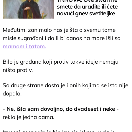
smete da uradite ili ćete
navući gnev svetiteljke
Međutim, zanimalo nas je šta o svemu tome
misle sugrađani i da li bi danas na more išli sa
mamom i tatom.
Bilo je građana koji protiv takve ideje nemaju
ništa protiv.
Sa druge strane dosta je i onih kojima se ista nije
dopala.
-
Ne, išla sam dovoljno, do dvadeset i neke
-
rekla je jedna dama.