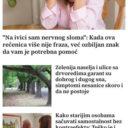
"Na ivici sam nervnog sloma": Kada ova
rečenica više nije fraza, već ozbiljan znak
da vam je potrebna pomoć
Zelenija naselja i ulice sa
drvoredima garant su
dobrog i dugog sna,
simptomi nesanice skoro i
da ne postoje
Kako starijim osobama
sačuvati samostalnost bez
kontraefekta: Teško je i