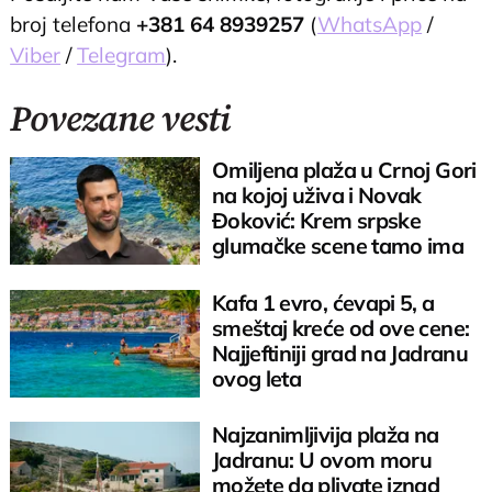
broj telefona
+381 64 8939257
(
WhatsApp
/
Viber
/
Telegram
).
Povezane vesti
Omiljena plaža u Crnoj Gori
na kojoj uživa i Novak
Đoković: Krem srpske
glumačke scene tamo ima
svoje kuće
Kafa 1 evro, ćevapi 5, a
smeštaj kreće od ove cene:
Najjeftiniji grad na Jadranu
ovog leta
Najzanimljivija plaža na
Jadranu: U ovom moru
možete da plivate iznad