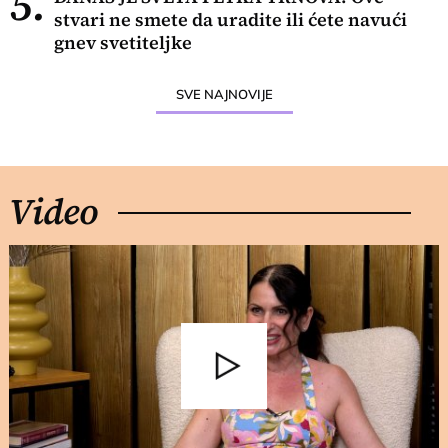
5.
stvari ne smete da uradite ili ćete navući
gnev svetiteljke
SVE NAJNOVIJE
Video