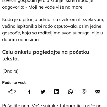
Izvesni gospodin je bio kranje iskren kada je
odgovorio: - Moji ne vode više na more.
Kada je u pitanju odmor sa svekrom ili svekrvom,
većina ispitanika bi rado otputovala, osim jedne
gospođe, koja sa roditeljima svog supruga, nije u
dobrim odnosima.
Celu anketu pogledajte na početku
teksta.
(Ona.rs)
Podelite vest:
2
Pošaljite nam Vaše snimke, fotografije i priče na