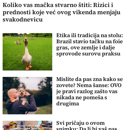
Koliko vas mačka stvarno štiti: Rizici i
prednosti koje već ovog vikenda menjaju
svakodnevicu
Etika ili tradicija na stolu:
Brazil stavio tačku na foie
gras, ove zemlje i dalje
sprovode surovu praksu
Mislite da pas zna kako se
zovete? Nema šanse: OVO
je pravi razlog zašto vas
nikada ne pomeša s
drugima
Svi pričaju o ovom
snimku: Da li bi vaš pas