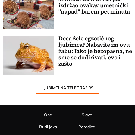
izdržao ovakav umetnički
"napad" barem pet minuta
Deca žele egzotičnog
ljubimca? Nabavite im ovu
žabu: Iako je bezopasna, ne
sme se dodirivati, evo i
zašto
LJUBIMCI NA TELEGRAF.RS
Ona
Slave
Budi jaka
Porodica