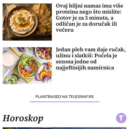
Ovaj biljni namaz ima više
proteina nego što mislite:
Gotov je za 5 minuta, a
odličan je za doručak ili
večeru
Jedan pleh vam daje ručak,
užinu i slatkiš: Počela je
sezona jedne od
najjeftinijih namirnica
PLANTBASED NA TELEGRAF.RS
Horoskop