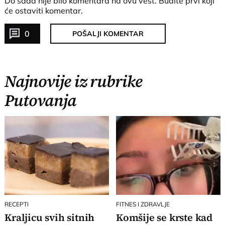
Do sada nije bilo komentara na ovu vest.
Budite prvi koji
će ostaviti komentar.
0
POŠALJI KOMENTAR
Najnovije iz rubrike
Putovanja
RECEPTI
FITNES I ZDRAVLJE
Kraljicu svih sitnih
Komšije se krste kad