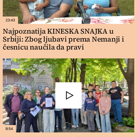
23:43
Najpoznatija KINESKA SNAJKA u
Srbiji: Zbog ljubavi prema Nemanji i
česnicu naučila da pravi
8:54