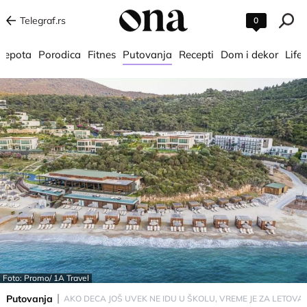
Telegraf.rs
0
 lepota
Porodica
Fitnes
Putovanja
Recepti
Dom i dekor
Lifes
Foto: Promo/ 1A Travel
Putovanja
AKO DECA JOŠ UVEK NE IDU U ŠKOLU, VREME JE ZA LETOVANJE: 