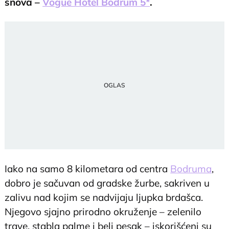
snova –
Vogue Hotel Bodrum 5*
.
Iako na samo 8 kilometara od centra
Bodruma
,
dobro je sačuvan od gradske žurbe, sakriven u
zalivu nad kojim se nadvijaju ljupka brdašca.
Njegovo sjajno prirodno okruženje – zelenilo
trave, stabla palme i beli pesak – iskorišćeni su