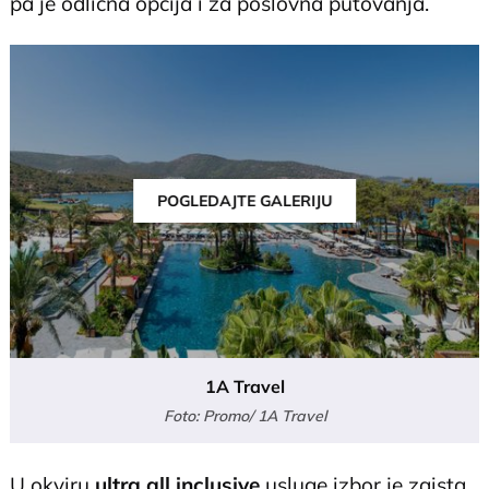
pa je odlična opcija i za poslovna putovanja.
POGLEDAJTE GALERIJU
1A Travel
Foto: Promo/ 1A Travel
U okviru
ultra all inclusive
usluge izbor je zaista