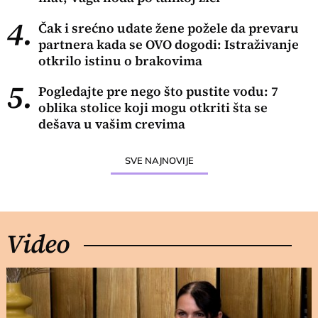
4.
Čak i srećno udate žene požele da prevaru
partnera kada se OVO dogodi: Istraživanje
otkrilo istinu o brakovima
5.
Pogledajte pre nego što pustite vodu: 7
oblika stolice koji mogu otkriti šta se
dešava u vašim crevima
SVE NAJNOVIJE
Video