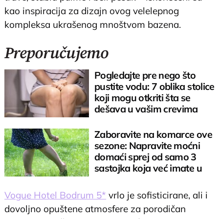
kao inspiracija za dizajn ovog velelepnog
kompleksa ukrašenog mnoštvom bazena.
Preporučujemo
Pogledajte pre nego što
pustite vodu: 7 oblika stolice
koji mogu otkriti šta se
dešava u vašim crevima
Zaboravite na komarce ove
sezone: Napravite moćni
domaći sprej od samo 3
sastojka koja već imate u
kuhinji
Vogue Hotel Bodrum 5*
vrlo je sofisticirane, ali i
dovoljno opuštene atmosfere za porodičan