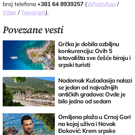
broj telefona
+381 64 8939257
(
WhatsApp
/
Viber
/
Telegram
).
Povezane vesti
Grčka je dobila ozbiljnu
konkurenciju: Ovih 5
letovališta sve češće biraju i
srpski turisti
Nadomak Kušadasija nalazi
se jedan od najvažnijih
antičkih gradova: Ovde je
bilo jedno od sedam
svetskih čuda
Omiljena plaža u Crnoj Gori
na kojoj uživa i Novak
Đoković: Krem srpske