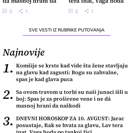
dá masnoj hrani da
tera inat, Vaga hoda
naškodi
po tankoj žici
0
1
0
1
SVE VESTI IZ RUBRIKE PUTOVANJA
Najnovije
1.
Komšije se krste kad vide šta žene stavljaju
na glavu kad zagusti: Bogu su zahvalne,
spas je kad glava puca
2.
Sa ovom travom u torbi su naši junaci išli u
boj: Spas je za proširene vene i ne dá
masnoj hrani da naškodi
3.
DNEVNI HOROSKOP ZA 10. AVGUST: Jarac
posustaje, Rak se hvata za glavu, Lav tera
inat, Vaga hoda po tankoj žici