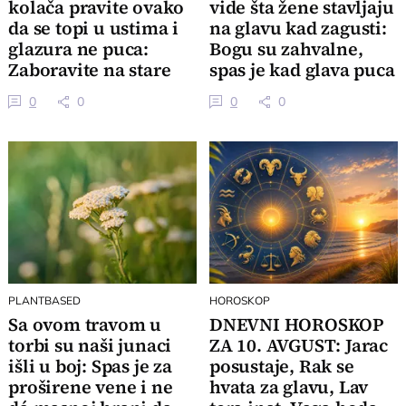
kolača pravite ovako
vide šta žene stavljaju
da se topi u ustima i
na glavu kad zagusti:
glazura ne puca:
Bogu su zahvalne,
Zaboravite na stare
spas je kad glava puca
recepte
0
0
0
0
PLANTBASED
HOROSKOP
Sa ovom travom u
DNEVNI HOROSKOP
torbi su naši junaci
ZA 10. AVGUST: Jarac
išli u boj: Spas je za
posustaje, Rak se
proširene vene i ne
hvata za glavu, Lav