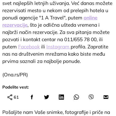
svet najlepših letnjih uživanja. Već danas možete
rezervisati mesto u nekom od prelepih hotela u
ponudi agencije "1 A Travel", putem
online
rezervacije
, što je odlična ušteda vremena i
najbrži način rezervacije. Za sva pitanja možete
pozvati i kontakt centar na 011/655 78 00, ili
putem
Facebook
ili
Instagram
profila. Zapratite
nas na društvenim mrežama kako biste među
prvima saznali za najbolje ponude.
(Ona.rs/PR)
Podelite vest:
61
Pošaljite nam Vaše snimke, fotografije i priče na