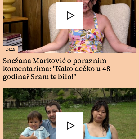
24:19
Snežana Marković o poraznim
komentarima: "Kako dečko u 48
godina? Sram te bilo!"