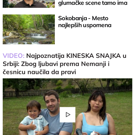
glumačke scene tamo ima
svoje kuće
Sokobanja - Mesto
naјlepših uspomena
VIDEO:
Najpoznatija KINESKA SNAJKA u
Srbiji: Zbog ljubavi prema Nemanji i
česnicu naučila da pravi
Play