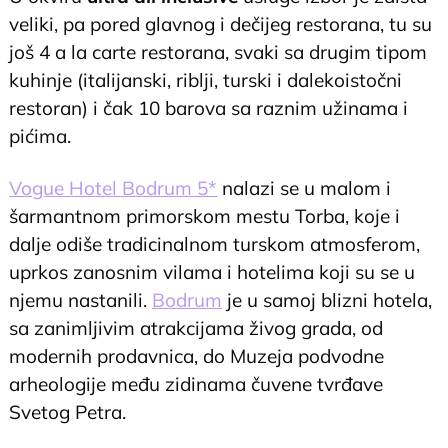
veliki, pa pored glavnog i dečijeg restorana, tu su
još 4 a la carte restorana, svaki sa drugim tipom
kuhinje (italijanski, riblji, turski i dalekoistočni
restoran) i čak 10 barova sa raznim užinama i
pićima.
Vogue Hotel Bodrum 5*
nalazi se u malom i
šarmantnom primorskom mestu Torba, koje i
dalje odiše tradicinalnom turskom atmosferom,
uprkos zanosnim vilama i hotelima koji su se u
njemu nastanili.
Bodrum
je u samoj blizni hotela,
sa zanimljivim atrakcijama živog grada, od
modernih prodavnica, do Muzeja podvodne
arheologije među zidinama čuvene tvrđave
Svetog Petra.