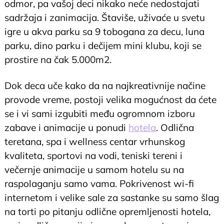
odmor, pa vašoj deci nikako neće nedostajati
sadržaja i zanimacija. Štaviše, uživaće u svetu
igre u akva parku sa 9 tobogana za decu, luna
parku, dino parku i dečijem mini klubu, koji se
prostire na čak 5.000m2.
Dok deca uče kako da na najkreativnije načine
provode vreme, postoji velika mogućnost da ćete
se i vi sami izgubiti među ogromnom izboru
zabave i animacije u ponudi
hotela
. Odlična
teretana, spa i wellness centar vrhunskog
kvaliteta, sportovi na vodi, teniski tereni i
večernje animacije u samom hotelu su na
raspolaganju samo vama. Pokrivenost wi-fi
internetom i velike sale za sastanke su samo šlag
na torti po pitanju odlične opremljenosti hotela,