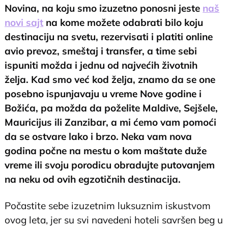
Novina, na koju smo izuzetno ponosni jeste
naš
novi sajt
na kome možete odabrati bilo koju
destinaciju na svetu, rezervisati i platiti online
avio prevoz, smeštaj i transfer, a time sebi
ispuniti možda i jednu od najvećih životnih
želja. Kad smo već kod želja, znamo da se one
posebno ispunjavaju u vreme Nove godine i
Božića, pa možda da poželite Maldive, Sejšele,
Mauricijus ili Zanzibar, a mi ćemo vam pomoći
da se ostvare lako i brzo. Neka vam nova
godina počne na mestu o kom maštate duže
vreme ili svoju porodicu obradujte putovanjem
na neku od ovih egzotičnih destinacija.
Počastite sebe izuzetnim luksuznim iskustvom
ovog leta, jer su svi navedeni hoteli savršen beg u