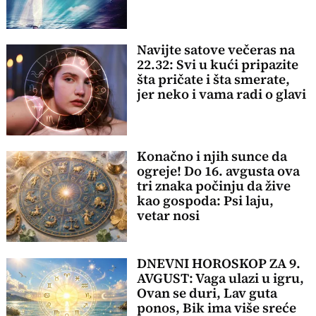
Navijte satove večeras na
22.32: Svi u kući pripazite
šta pričate i šta smerate,
jer neko i vama radi o glavi
Konačno i njih sunce da
ogreje! Do 16. avgusta ova
tri znaka počinju da žive
kao gospoda: Psi laju,
vetar nosi
DNEVNI HOROSKOP ZA 9.
AVGUST: Vaga ulazi u igru,
Ovan se duri, Lav guta
ponos, Bik ima više sreće