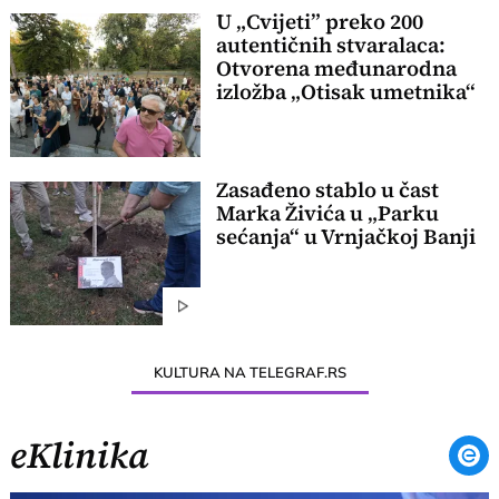
U „Cvijeti” preko 200
autentičnih stvaralaca:
Otvorena međunarodna
izložba „Otisak umetnika“
Zasađeno stablo u čast
Marka Živića u „Parku
sećanja“ u Vrnjačkoj Banji
KULTURA NA TELEGRAF.RS
eKlinika