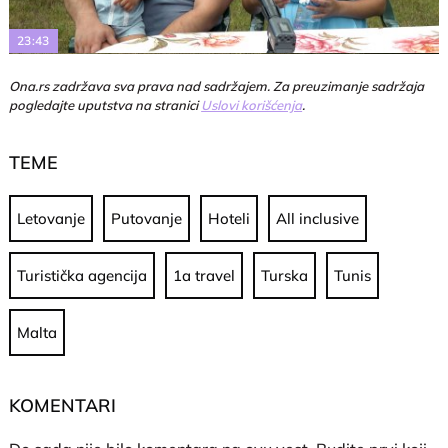
Video
23:43
Ona.rs zadržava sva prava nad sadržajem. Za preuzimanje sadržaja
pogledajte uputstva na stranici
Uslovi korišćenja
.
TEME
Letovanje
Putovanje
Hoteli
All inclusive
Turistička agencija
1a travel
Turska
Tunis
Malta
KOMENTARI