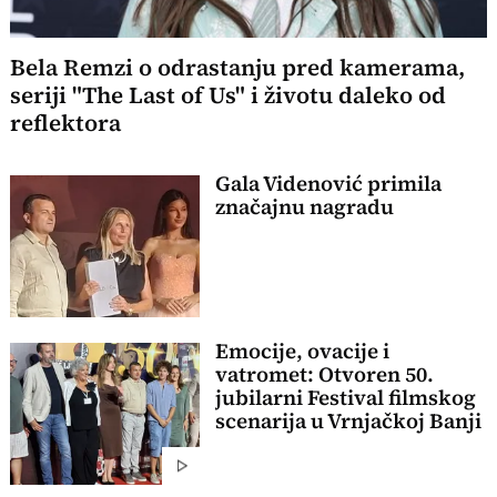
Bela Remzi o odrastanju pred kamerama,
seriji "The Last of Us" i životu daleko od
reflektora
Gala Videnović primila
značajnu nagradu
Emocije, ovacije i
vatromet: Otvoren 50.
jubilarni Festival filmskog
scenarija u Vrnjačkoj Banji