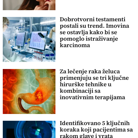
Dobrotvorni testamenti
postali su trend. Imovina
se ostavlja kako bi se
pomoglo istraživanje
karcinoma
Za lečenje raka želuca
primenjuju se tri ključne
hirurške tehnike u
kombinaciji sa
inovativnim terapijama
Identifikovano 5 ključnih
koraka koji pacijentima sa
rakom glave i vrata