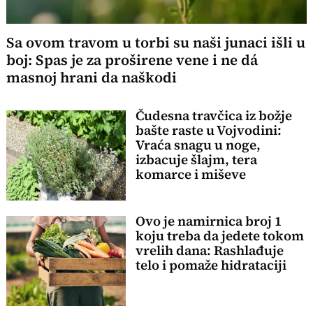
Sa ovom travom u torbi su naši junaci išli u
boj: Spas je za proširene vene i ne dá
masnoj hrani da naškodi
Čudesna travčica iz božje
bašte raste u Vojvodini:
Vraća snagu u noge,
izbacuje šlajm, tera
komarce i miševe
Ovo je namirnica broj 1
koju treba da jedete tokom
vrelih dana: Rashlađuje
telo i pomaže hidrataciji