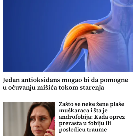
Jedan antioksidans mogao bi da pomogne
u očuvanju mišića tokom starenja
Zašto se neke žene plaše
muškaraca i šta je
androfobija: Kada oprez
prerasta u fobiju ili
posledicu traume