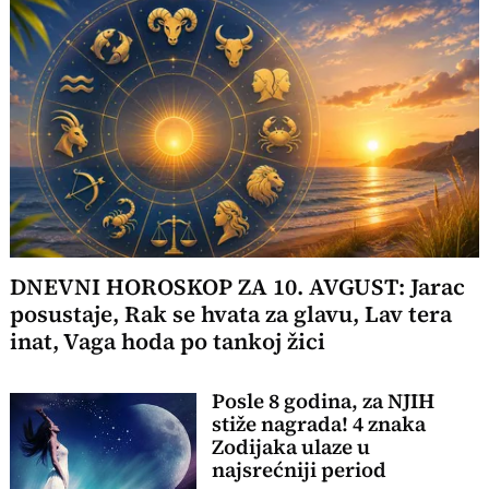
DNEVNI HOROSKOP ZA 10. AVGUST: Jarac
posustaje, Rak se hvata za glavu, Lav tera
inat, Vaga hoda po tankoj žici
Posle 8 godina, za NJIH
stiže nagrada! 4 znaka
Zodijaka ulaze u
najsrećniji period