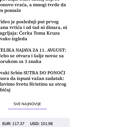
onovo vraća, a mnogi tvrde da
im pomaže
ideo je poslednji put prvog
ana vrtića i od tad ni dinara, ni
agrljaja: Ćerka Toma Kruza
vako izgleda
ELIKA NAJAVA ZA 11. AVGUST:
ebo se otvara i šalje novac sa
orukom za 3 znaka
vaki Srbin SUTRA DO PONOĆI
ora da ispuni važan zadatak:
lavimo Svetu Hristinu uz strog
bičaj
SVE NAJNOVIJE
EUR:
117.37
USD:
101.98