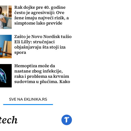
Rak dojke pre 40. godine
često je agresivniji: Ove
žene imaju najveći rizik, a
simptome lako previde
Zašto je Novo Nordisk tužio
Eli Lilly: stručnjaci
objašnjavaju šta stoji iza
spora
Hemoptiza može da
nastane zbog infekcije,
raka i problema sa krvnim
sudovima u plućima. Kako
se leči?
SVE NA EKLINIKA.RS
tech