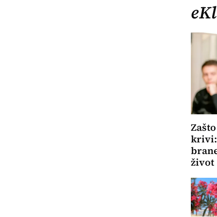
eKl
Zašto
krivi
brane
život