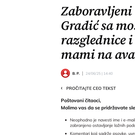
Zaboravljeni
Gradić sa mo
razglednice 
mami na ava
B. P.
24/06/25 | 14:40
‹
PROČITAJTE CEO TEKST
Poštovani čitaoci,
Molimo vas da se pridržavate sl
Neophodno je navesti ime i e-mail
zabranjeno ostavljanje lažnih pod
Komentari koji sadrže psovke, uvre