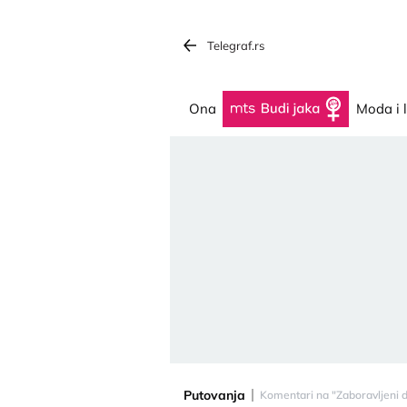
Telegraf.rs
Ona
Budi jaka
Moda i 
Putovanja
Komentari na "Zaboravljeni 