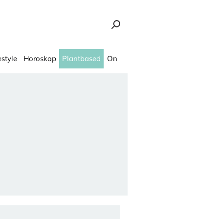
estyle
Horoskop
Plantbased
On
vanturu" - Ona.rs