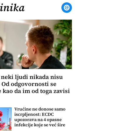
inika
 neki ljudi nikada nisu
: Od odgovornosti se
 kao da im od toga zavisi
Vrućine ne donose samo
iscrpljenost: ECDC
upozorava na 4 opasne
infekcije koje se već šire
Evropom