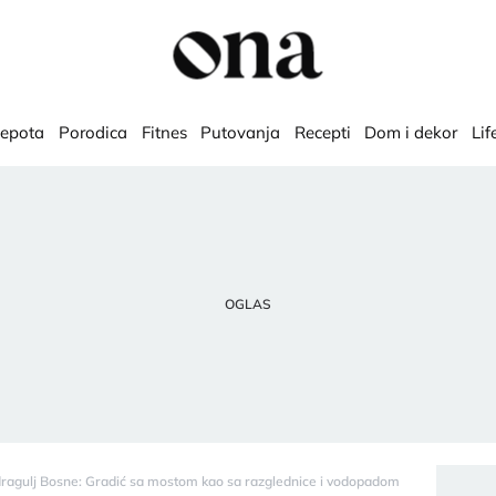
lepota
Porodica
Fitnes
Putovanja
Recepti
Dom i dekor
Lif
dragulj Bosne: Gradić sa mostom kao sa razglednice i vodopadom koji mami na a