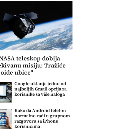
NASA teleskop dobija
kivanu misiju: Tražiće
roide ubice"
Google uklanja jednu od
najboljih Gmail opcija za
korisnike sa više naloga
Kako da Android telefon
normalno radi u grupnom
razgovoru sa iPhone
korisnicima