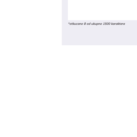
*otkucano
0
od ukupno 1500 karaktera