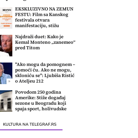
EKSKLUZIVNO NA ZEMUN
FESTU: Film sa Kanskog
festivala otvara
manifestaciju, stižu
najveći filmski hitovi
Najdraži duet: Kako je
Kemal Monteno „zanemeo“
pred Titom
"Ako mogu da pomognem –
pomoći ću. Ako ne mogu,
skloniću se": Ljubiša Ristić
o Ateljeu 212
Povodom 250 godina
Amerike: Stiže događaj
sezone u Beogradu koji
spaja sport, holivudske
hitove i zabavu
KULTURA NA TELEGRAF.RS