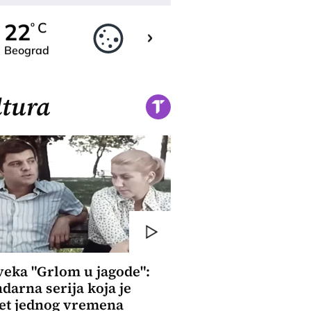
23
22
C
C
o
o
Beograd
Novi Sad
tura
veka "Grlom u jagode":
darna serija koja je
et jednog vremena