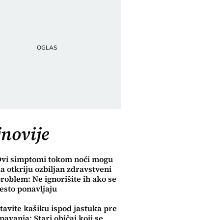
novije
vi simptomi tokom noći mogu
a otkriju ozbiljan zdravstveni
roblem: Ne ignorišite ih ako se
esto ponavljaju
tavite kašiku ispod jastuka pre
pavanja: Stari običaj koji se