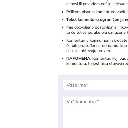
osnovi ili povodom nečije seksualne
Prilikom pisanja komentara vodite
Tekst komentara ograničen je n
Nije dozvoljeno postavljanje link
te će takve poruke biti označene
Komentari u kojima nam skrećete p
će biti prosleđeni urednicima, kao
ali koji zahtevaju proveru.
NAPOMENA:
Komentari koji budu 
komentara, to jest nisu stavovi re