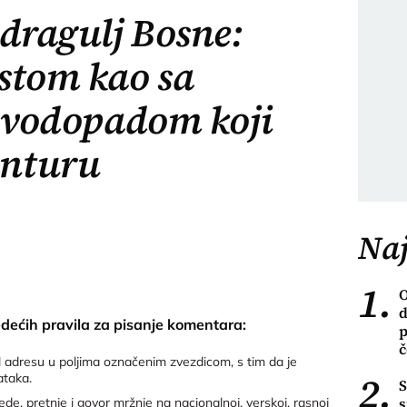
 dragulj Bosne:
stom kao sa
i vodopadom koji
nturu
Naj
1.
O
d
edećih pravila za pisanje komentara:
p
č
 adresu u poljima označenim zvezdicom, s tim da je
2.
ataka.
S
s
de, pretnje i govor mržnje na nacionalnoj, verskoj, rasnoj