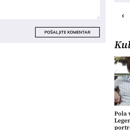
16
C
o
Priština
POŠALJITE KOMENTAR
Kul
Pola 
Legen
portr