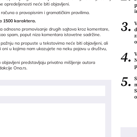
 opredeljenosti neće biti objavljeni.
p
 računa o pravopisnim i gramatičkim pravilima.
3.
a 1500 karaktera.
V
d
ova odnosno promovisanje drugih sajtova kroz komentare,
 kao spam, poput niza komentara istovetne sadržine.
z
o
ažnju na propuste u tekstovima neće biti objavljeni, ali
 i oni u kojima nam ukazujete na neku pojavu u društvu,
4.
V
N
objavljeni predstavljaju privatno mišljenje autora
p
dakcije Ona.rs.
5.
S
m
S
o